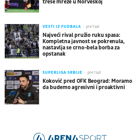
trese mreže u Norveškoj
VESTI IZ FUDBALA
pre 1 sat
Najveći rival pružio ruku spasa:
Kompletna javnost se pokrenula,
nastavlja se crno-bela borba za
opstanak
SUPERLIGA SRBIJE
pre 1 sat
Koković pred OFK Beograd: Moramo
da budemo agresivni i proaktivni