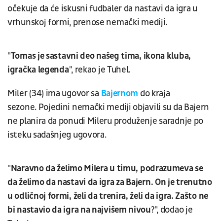
očekuje da će iskusni fudbaler da nastavi da igra u
vrhunskoj formi, prenose nemački mediji.
"
Tomas je sastavni deo našeg tima, ikona kluba,
igračka legenda
", rekao je Tuhel.
Miler (34) ima ugovor sa
Bajernom
do kraja
sezone. Pojedini nemački mediji objavili su da Bajern
ne planira da ponudi Mileru produženje saradnje po
isteku sadašnjeg ugovora.
"
Naravno da želimo Milera u timu, podrazumeva se
da želimo da nastavi da igra za Bajern. On je trenutno
u odličnoj formi, želi da trenira, želi da igra. Zašto ne
bi nastavio da igra na najvišem nivou
?", dodao je