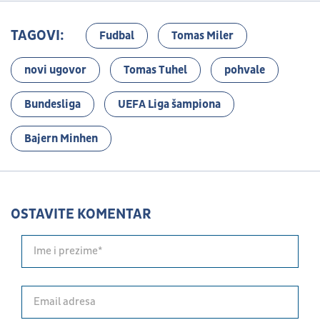
TAGOVI:
Fudbal
Tomas Miler
novi ugovor
Tomas Tuhel
pohvale
Bundesliga
UEFA Liga šampiona
Bajern Minhen
OSTAVITE KOMENTAR