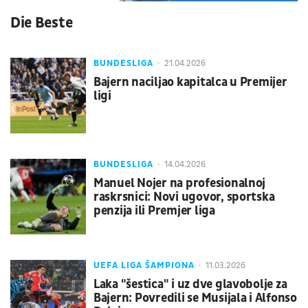
Die Beste
BUNDESLIGA
21.04.2026
Bajern naciljao kapitalca u Premijer
ligi
BUNDESLIGA
14.04.2026
Manuel Nojer na profesionalnoj
raskrsnici: Novi ugovor, sportska
penzija ili Premjer liga
UEFA LIGA ŠAMPIONA
11.03.2026
Laka "šestica" i uz dve glavobolje za
Bajern: Povredili se Musijala i Alfonso