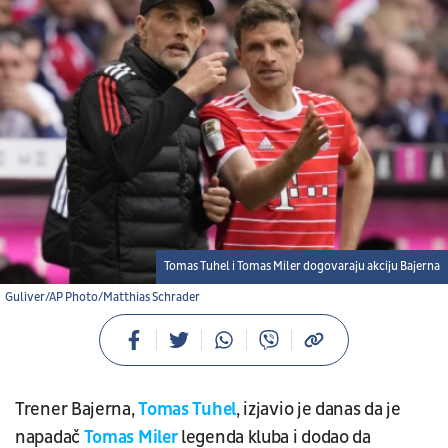
Tomas Tuhel i Tomas Miler dogovaraju akciju Bajerna
Guliver/AP Photo/Matthias Schrader
Trener Bajerna,
Tomas Tuhel
, izjavio je danas da je
napadač
Tomas Miler
legenda kluba i dodao da