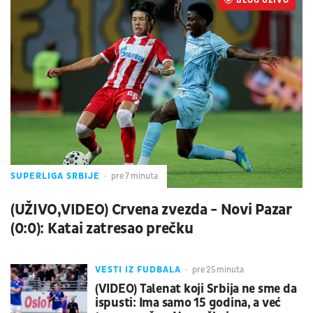
BLOG UŽIVO
UŽIVO
SUPERLIGA SRBIJE
pre 7 minuta
(UŽIVO,VIDEO) Crvena zvezda - Novi Pazar
(0:0): Katai zatresao prečku
VESTI IZ FUDBALA
pre 25 minuta
(VIDEO) Talenat koji Srbija ne sme da
ispusti: Ima samo 15 godina, a već