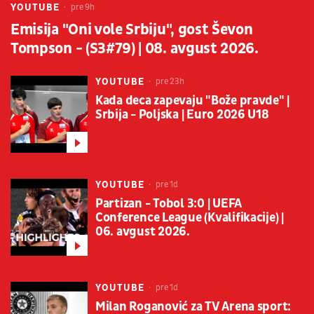
YOUTUBE
pre 9h
Emisija "Oni vole Srbiju", gost Ševon
Tompson - (S3#79) | 08. avgust 2026.
YOUTUBE
pre 23h
Kada deca zapevaju "Bože pravde" |
Srbija - Poljska | Euro 2026 U18
YOUTUBE
pre 1d
Partizan - Tobol 3:0 | UEFA
Conference League (Kvalifikacije) |
06. avgust 2026.
YOUTUBE
pre 1d
Milan Roganović za TV Arena sport: