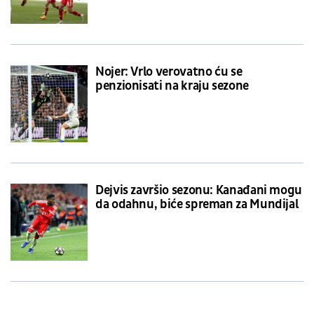
Nojer: Vrlo verovatno ću se
penzionisati na kraju sezone
Dejvis završio sezonu: Kanađani mogu
da odahnu, biće spreman za Mundijal