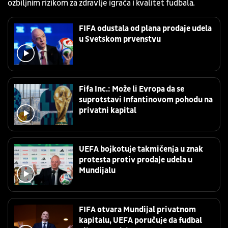
ozbiljnim rizikom za zdravlje igrača i kvalitet fudbala.
FIFA odustala od plana prodaje udela
u Svetskom prvenstvu
Fifa Inc.: Može li Evropa da se
suprotstavi Infantinovom pohodu na
privatni kapital
UEFA bojkotuje takmičenja u znak
protesta protiv prodaje udela u
Mundijalu
FIFA otvara Mundijal privatnom
kapitalu, UEFA poručuje da fudbal