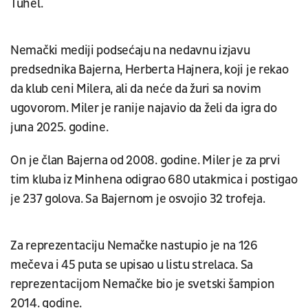
Tuhel.
Nemački mediji podsećaju na nedavnu izjavu
predsednika Bajerna, Herberta Hajnera, koji je rekao
da klub ceni Milera, ali da neće da žuri sa novim
ugovorom. Miler je ranije najavio da želi da igra do
juna 2025. godine.
On je član Bajerna od 2008. godine. Miler je za prvi
tim kluba iz Minhena odigrao 680 utakmica i postigao
je 237 golova. Sa Bajernom je osvojio 32 trofeja.
Za reprezentaciju Nemačke nastupio je na 126
mečeva i 45 puta se upisao u listu strelaca. Sa
reprezentacijom Nemačke bio je svetski šampion
2014. godine.