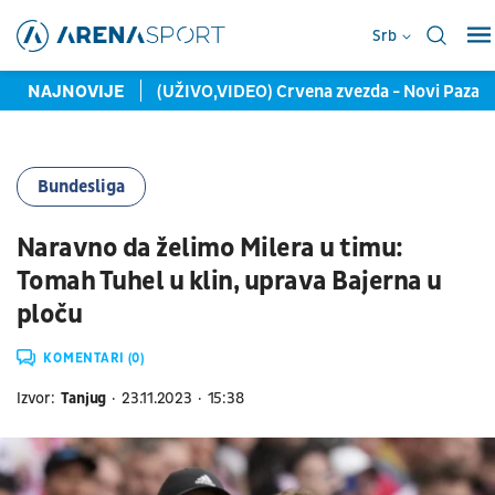
Srb
ernacionalce"
NAJNOVIJE
(UŽIVO,VIDEO) Crvena zvezda - Novi Pazar (0:0)
Bundesliga
Naravno da želimo Milera u timu:
Tomah Tuhel u klin, uprava Bajerna u
ploču
KOMENTARI (0)
Izvor:
Tanjug
23.11.2023
15:38