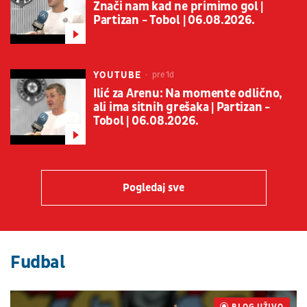
Znači nam kad ne primimo gol |
Partizan - Tobol | 06.08.2026.
YOUTUBE
pre 1d
Ilić za Arenu: Na momente odlično,
ali ima sitnih grešaka | Partizan -
Tobol | 06.08.2026.
Pogledaj sve
Fudbal