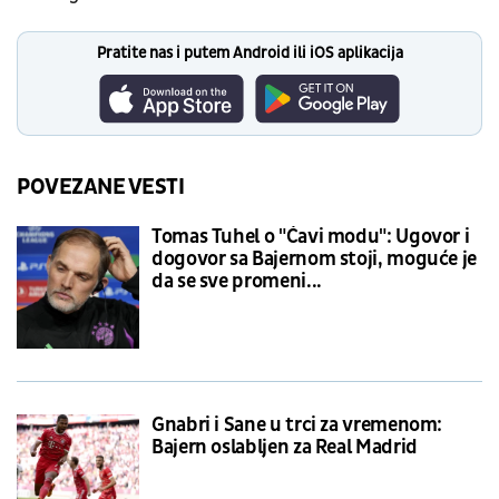
Pratite nas i putem Android ili iOS aplikacija
POVEZANE VESTI
Tomas Tuhel o "Ćavi modu": Ugovor i
dogovor sa Bajernom stoji, moguće je
da se sve promeni...
Gnabri i Sane u trci za vremenom:
Bajern oslabljen za Real Madrid