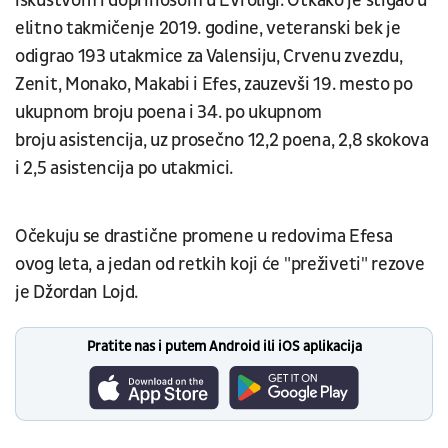
iskustvom i doprinosom u Evroligi. Otkako je stigao u
elitno takmičenje 2019. godine, veteranski bek je
odigrao 193 utakmice za Valensiju, Crvenu zvezdu,
Zenit, Monako, Makabi i Efes, zauzevši 19. mesto po
ukupnom broju poena i 34. po ukupnom
broju asistencija, uz prosečno 12,2 poena, 2,8 skokova
i 2,5 asistencija po utakmici.
Očekuju se drastične promene u redovima Efesa
ovog leta, a jedan od retkih koji će "preživeti" rezove
je Džordan Lojd.
Pratite nas i putem Android ili iOS aplikacija