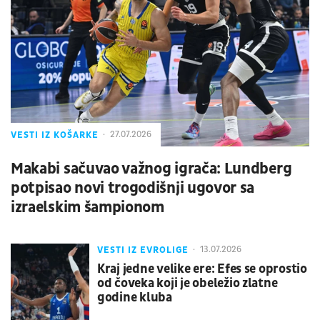
VESTI IZ KOŠARKE
27.07.2026
Makabi sačuvao važnog igrača: Lundberg
potpisao novi trogodišnji ugovor sa
izraelskim šampionom
VESTI IZ EVROLIGE
13.07.2026
Kraj jedne velike ere: Efes se oprostio
od čoveka koji je obeležio zlatne
godine kluba