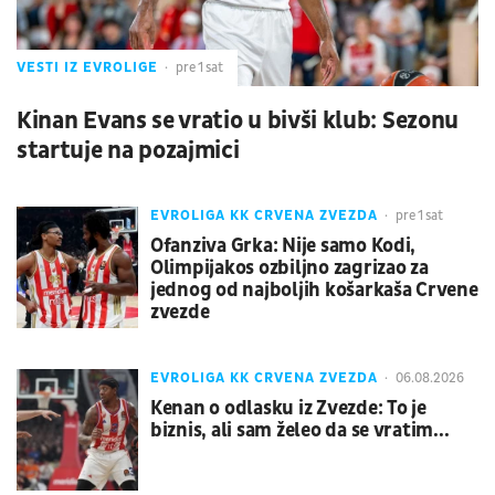
VESTI IZ EVROLIGE
pre 1 sat
Kinan Evans se vratio u bivši klub: Sezonu
startuje na pozajmici
EVROLIGA KK CRVENA ZVEZDA
pre 1 sat
Ofanziva Grka: Nije samo Kodi,
Olimpijakos ozbiljno zagrizao za
jednog od najboljih košarkaša Crvene
zvezde
EVROLIGA KK CRVENA ZVEZDA
06.08.2026
Kenan o odlasku iz Zvezde: To je
biznis, ali sam želeo da se vratim...