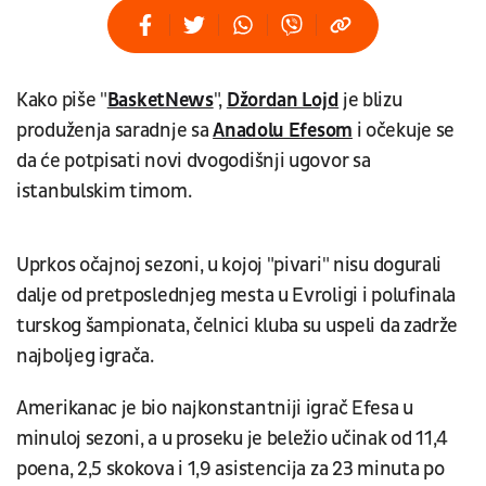
Kako piše "
BasketNews
",
Džordan Lojd
je blizu
produženja saradnje sa
Anadolu Efesom
i očekuje se
da će potpisati novi dvogodišnji ugovor sa
istanbulskim timom.
Uprkos očajnoj sezoni, u kojoj "pivari" nisu dogurali
dalje od pretposlednjeg mesta u Evroligi i polufinala
turskog šampionata, čelnici kluba su uspeli da zadrže
najboljeg igrača.
Amerikanac je bio najkonstantniji igrač Efesa u
minuloj sezoni, a u proseku je beležio učinak od 11,4
poena, 2,5 skokova i 1,9 asistencija za 23 minuta po