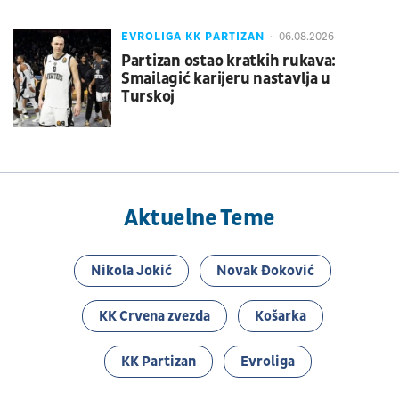
EVROLIGA KK PARTIZAN
06.08.2026
Partizan ostao kratkih rukava:
Smailagić karijeru nastavlja u
Turskoj
Aktuelne Teme
Nikola Jokić
Novak Đoković
KK Crvena zvezda
Košarka
KK Partizan
Evroliga