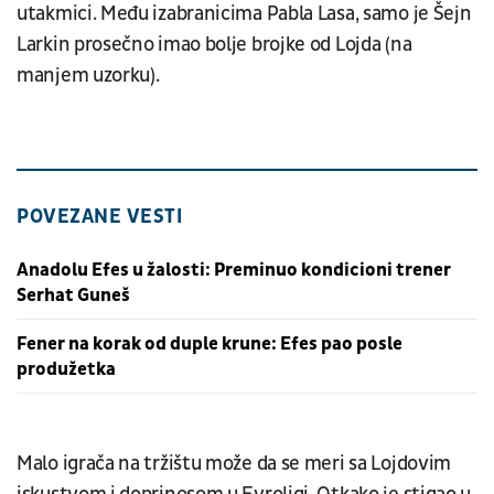
utakmici. Među izabranicima Pabla Lasa, samo je Šejn
Larkin prosečno imao bolje brojke od Lojda (na
manjem uzorku).
POVEZANE VESTI
Anadolu Efes u žalosti: Preminuo kondicioni trener
Serhat Guneš
Fener na korak od duple krune: Efes pao posle
produžetka
Malo igrača na tržištu može da se meri sa Lojdovim