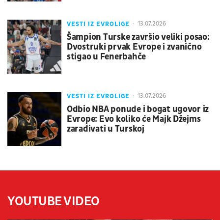
VESTI IZ EVROLIGE
13.07.2026
Šampion Turske završio veliki posao:
Dvostruki prvak Evrope i zvanično
stigao u Fenerbahče
VESTI IZ EVROLIGE
13.07.2026
Odbio NBA ponude i bogat ugovor iz
Evrope: Evo koliko će Majk Džejms
zarađivati u Turskoj
YOUTUBE VIDEO