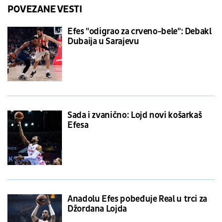
POVEZANE VESTI
Efes "odigrao za crveno-bele": Debakl
Dubaija u Sarajevu
Sada i zvanično: Lojd novi košarkaš
Efesa
Anadolu Efes pobeđuje Real u trci za
Džordana Lojda