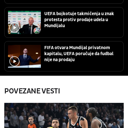
UEFA bojkotuje takmičenja u znak
protesta protiv prodaje udela u
Mundijalu
FIFA otvara Mundijal privatnom
kapitalu, UEFA poručuje da fudbal
nije na prodaju
POVEZANE VESTI