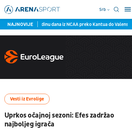
Srb
tizana
NAJNOVIJE
Za godinu dana iz NCAA preko Kantua do Valensije... I 
Vesti iz Evrolige
Uprkos očajnoj sezoni: Efes zadržao
najboljeg igrača