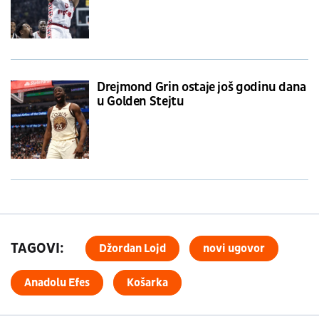
Drejmond Grin ostaje još godinu dana
u Golden Stejtu
TAGOVI:
Džordan Lojd
novi ugovor
Anadolu Efes
Košarka