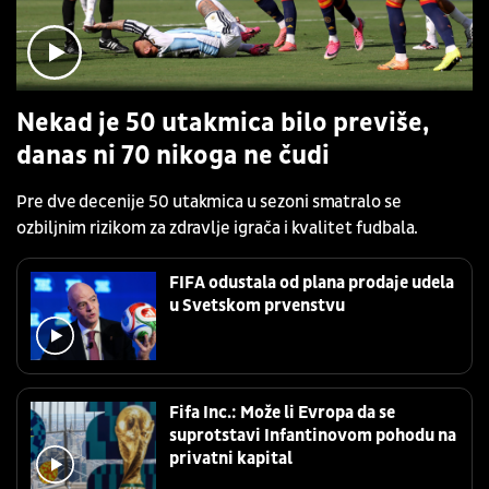
Nekad je 50 utakmica bilo previše,
danas ni 70 nikoga ne čudi
Pre dve decenije 50 utakmica u sezoni smatralo se
ozbiljnim rizikom za zdravlje igrača i kvalitet fudbala.
FIFA odustala od plana prodaje udela
u Svetskom prvenstvu
Fifa Inc.: Može li Evropa da se
suprotstavi Infantinovom pohodu na
privatni kapital