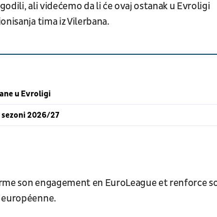
godili, ali videćemo da li će ovaj ostanak u Evroligi
onisanja tima iz Vilerbana.
ane u Evroligi
u sezoni 2026/27
nfirme son engagement en EuroLeague et renforce s
n européenne.