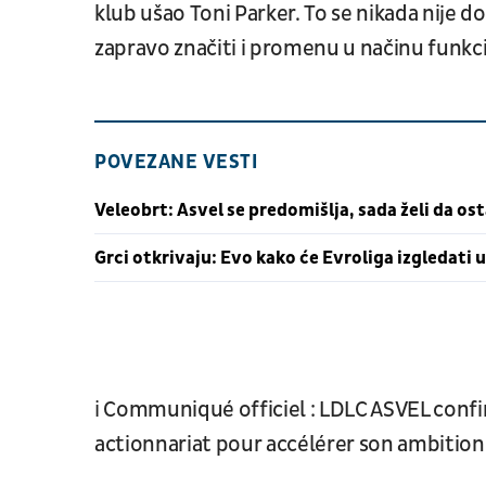
klub ušao Toni Parker. To se nikada nije do
zapravo značiti i promenu u načinu funkci
POVEZANE VESTI
Veleobrt: Asvel se predomišlja, sada želi da ost
Grci otkrivaju: Evo kako će Evroliga izgledati 
ℹ️ Communiqué officiel : LDLC ASVEL co
actionnariat pour accélérer son ambitio