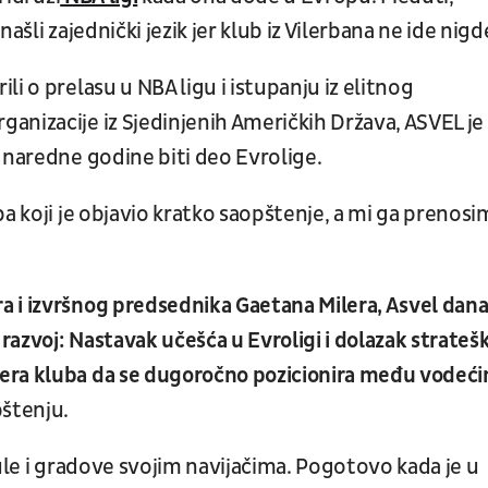
ašli zajednički jezik jer klub iz Vilerbana ne ide nigd
i o prelasu u NBA ligu i istupanju iz elitnog
anizacije iz Sjedinjenih Američkih Država, ASVEL je
 naredne godine biti deo Evrolige.
a koji je objavio kratko saopštenje, a mi ga prenosi
 i izvršnog predsednika Gaetana Milera, Asvel dana
 razvoj: Nastavak učešća u Evroligi i dolazak strateš
era kluba da se dugoročno pozicionira među vodeć
pštenju.
kule i gradove svojim navijačima. Pogotovo kada je u