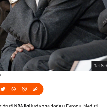
Toni Par
a
ridruži
NBA ligi
kada ona dođe u Evropu. Međuti,