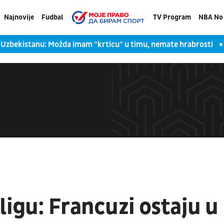
Najnovije
Fudbal
TV Program
NBA No 
u Uzbekistanu: Možda imam "krticu" u timu, nemate hrabrosti
ligu: Francuzi ostaju u