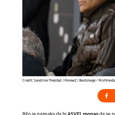
Credit: Sandrine Thesillat / PsnewZ / Bestimage / Profimedi
Bilo je naznaka da bi
ASVEL mogao
da se p