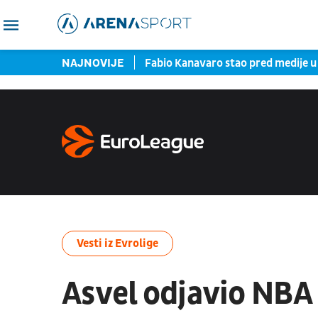
 donelo evroligaško leto?
NAJNOVIJE
Fabio Kanavaro stao pred medije 
Vesti iz Evrolige
Asvel odjavio NBA 