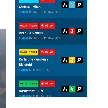
Chelsea - Milan
Fudbal
PRIJATELJSKE UTAKMICE
08.08.
13:00
UŽIVO
Inter - Juventus
Fudbal
PRIJATELJSKE UTAKMICE
08.08.
13:00
UŽIVO
Karlsruhe - Armenia
Bielefeld
Fudbal
NEMAČKA 2. LIGA
08.08.
13:00
UŽIVO
Darmstadt - Kiel
Fudbal
NEMAČKA 2. LIGA