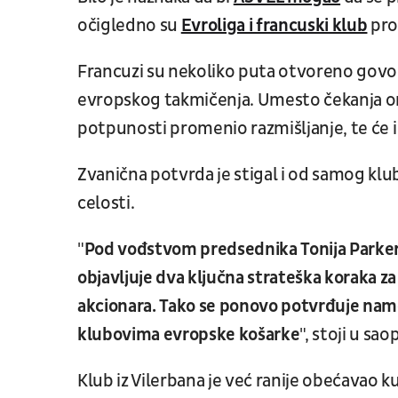
očigledno su
Evroliga i francuski klub
pron
Francuzi su nekoliko puta otvoreno govoril
evropskog takmičenja. Umesto čekanja org
potpunosti promenio razmišljanje, te će i
Zvanična potvrda je stigal i od samog klub
celosti.
"
Pod vođstvom predsednika Tonija Parkera
objavljuje dva ključna strateška koraka za
akcionara. Tako se ponovo potvrđuje nam
klubovima evropske košarke
", stoji u sao
Klub iz Vilerbana je već ranije obećavao 