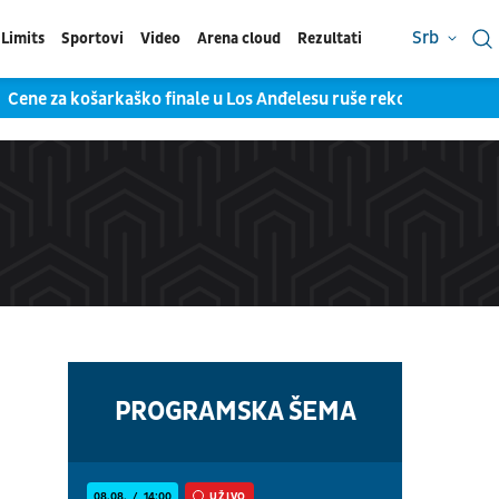
Srb
Limits
Sportovi
Video
Arena cloud
Rezultati
Cene za košarkaško finale u Los Anđelesu ruše rekorde: Skuplj
PROGRAMSKA ŠEMA
08.08.
14:00
UŽIVO