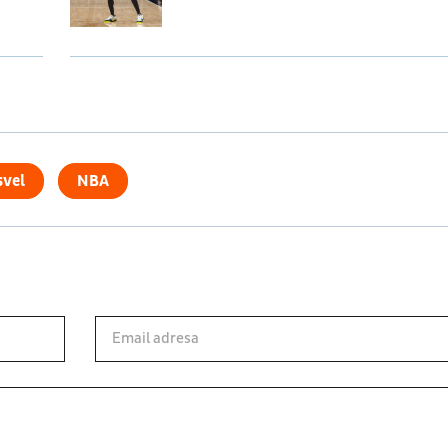
svel
NBA