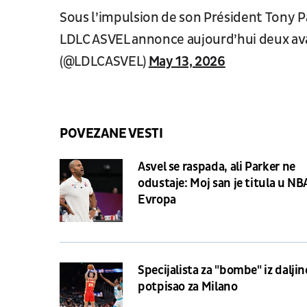
Sous l’impulsion de son Président Tony P
LDLC ASVEL annonce aujourd’hui deux a
(@LDLCASVEL)
May 13, 2026
POVEZANE VESTI
Asvel se raspada, ali Parker ne
odustaje: Moj san je titula u NB
Evropa
Specijalista za "bombe" iz daljin
potpisao za Milano