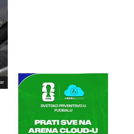
08.08.
13:00
UŽIVO
Magdeburg - Braunschweig
Fudbal
NEMAČKA 2. LIGA
08.08.
18:30
UŽIVO
Centralni teren, dan 7,
prepodnevna sesija
Tenis
ATP 1000 - Montreal
08.08.
17:00
UŽIVO
ker
Stuttgart - Everton
Fudbal
PRIJATELJSKE UTAKMICE
08.08.
17:00
UŽIVO
Schalke - Atalanta
Fudbal
PRIJATELJSKE UTAKMICE