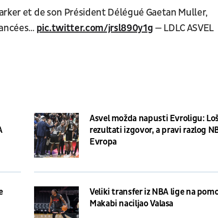
arker et de son Président Délégué Gaetan Muller,
vancées…
pic.twitter.com/jrsl890y1g
— LDLC ASVEL
Asvel možda napusti Evroligu: Loš
A
rezultati izgovor, a pravi razlog N
Evropa
e
Veliki transfer iz NBA lige na pomo
Makabi naciljao Valasa