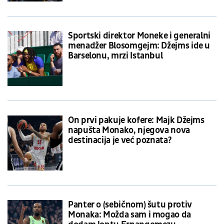
Sportski direktor Moneke i generalni
menadžer Blosomgejm: Džejms ide u
Barselonu, mrzi Istanbul
On prvi pakuje kofere: Majk Džejms
napušta Monako, njegova nova
destinacija je već poznata?
Panter o (sebičnom) šutu protiv
Monaka: Možda sam i mogao da