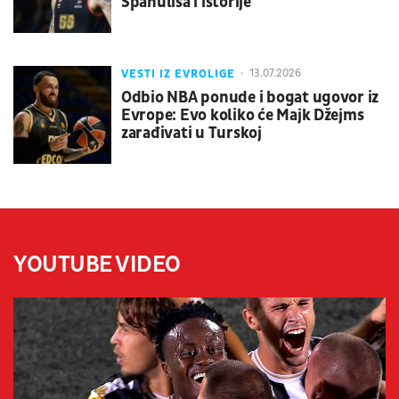
Spanulisa i istorije
VESTI IZ EVROLIGE
13.07.2026
Odbio NBA ponude i bogat ugovor iz
Evrope: Evo koliko će Majk Džejms
zarađivati u Turskoj
YOUTUBE VIDEO