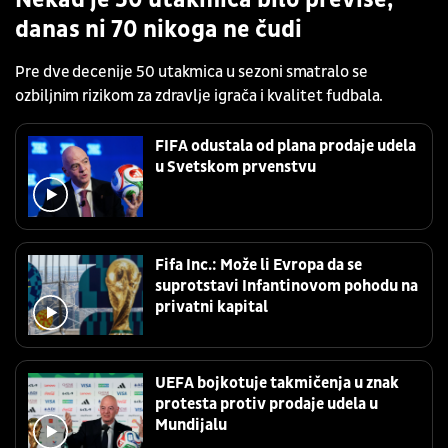
Nekad je 50 utakmica bilo previše,
danas ni 70 nikoga ne čudi
Pre dve decenije 50 utakmica u sezoni smatralo se
ozbiljnim rizikom za zdravlje igrača i kvalitet fudbala.
FIFA odustala od plana prodaje udela
u Svetskom prvenstvu
Fifa Inc.: Može li Evropa da se
suprotstavi Infantinovom pohodu na
privatni kapital
UEFA bojkotuje takmičenja u znak
protesta protiv prodaje udela u
Mundijalu