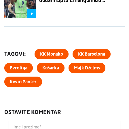
dodam loptu Ernangomezu...
TAGOVI:
KK Monako
KK Barselona
Evroliga
Košarka
Majk Džejms
Kevin Panter
OSTAVITE KOMENTAR