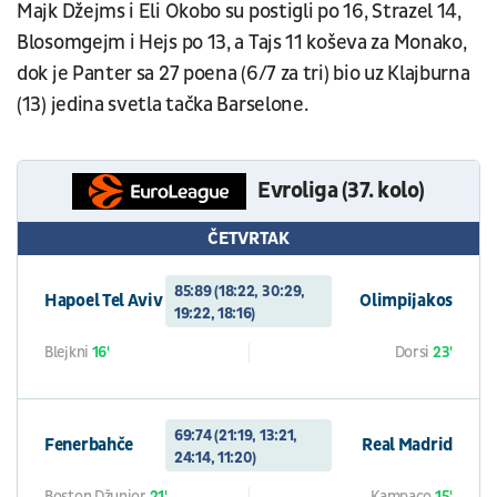
Majk Džejms i Eli Okobo su postigli po 16, Strazel 14,
Blosomgejm i Hejs po 13, a Tajs 11 koševa za Monako,
dok je Panter sa 27 poena (6/7 za tri) bio uz Klajburna
(13) jedina svetla tačka Barselone.
Evroliga (37. kolo)
ČETVRTAK
85:89 (18:22, 30:29,
Hapoel Tel Aviv
Olimpijakos
19:22, 18:16)
Blejkni
16'
Dorsi
23'
69:74 (21:19, 13:21,
Fenerbahče
Real Madrid
24:14, 11:20)
Boston Džunior
21'
Kampaco
15'