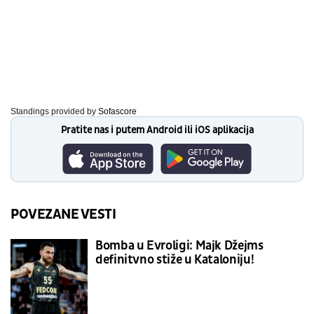
Standings provided by
Sofascore
Pratite nas i putem Android ili iOS aplikacija
POVEZANE VESTI
Bomba u Evroligi: Majk Džejms
definitvno stiže u Kataloniju!