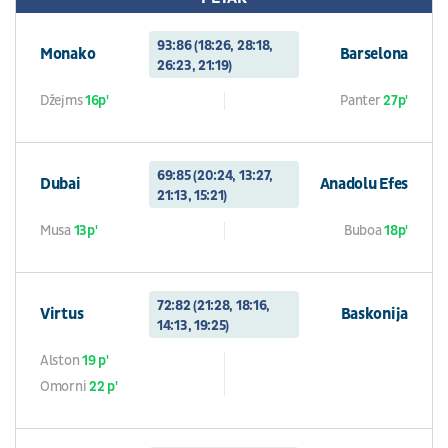
93:86 (18:26, 28:18,
Monako
Barselona
26:23, 21:19)
Džejms
16p'
Panter
27p'
69:85 (20:24, 13:27,
Dubai
Anadolu Efes
21:13, 15:21)
Musa
13p'
Buboa
18p'
72:82 (21:28, 18:16,
Virtus
Baskonija
14:13, 19:25)
Alston
19 p'
Omorni
22 p'