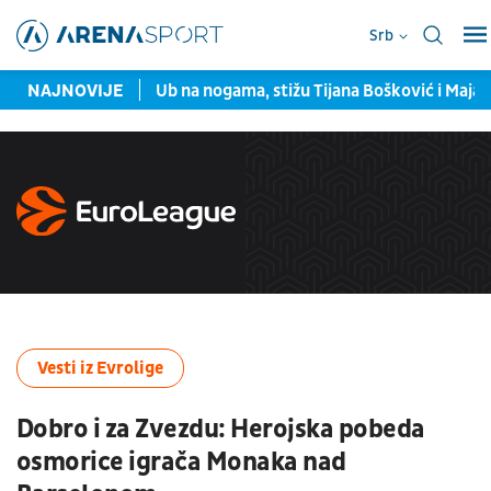
Srb
meču sa Monakom
NAJNOVIJE
Ub na nogama, stižu Tijana Bošković i Maja
Vesti iz Evrolige
Dobro i za Zvezdu: Herojska pobeda
osmorice igrača Monaka nad