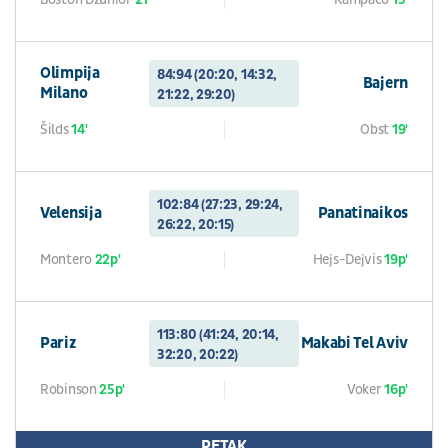
Olimpija
84:94 (20:20, 14:32,
Bajern
Milano
21:22, 29:20)
Šilds
14'
Obst
19'
102:84 (27:23, 29:24,
Velensija
Panatinaikos
26:22, 20:15)
Montero
22p'
Hejs-Dejvis
19p'
113:80 (41:24, 20:14,
Pariz
Makabi Tel Aviv
32:20, 20:22)
Robinson
25p'
Voker
16p'
PETAK