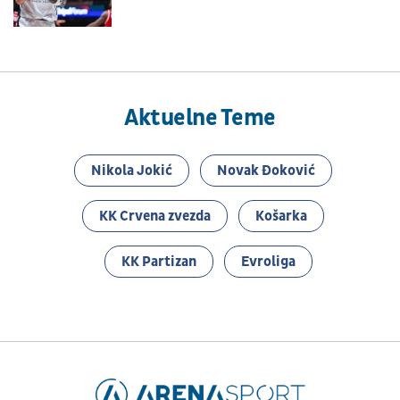
Aktuelne Teme
Nikola Jokić
Novak Đoković
KK Crvena zvezda
Košarka
KK Partizan
Evroliga