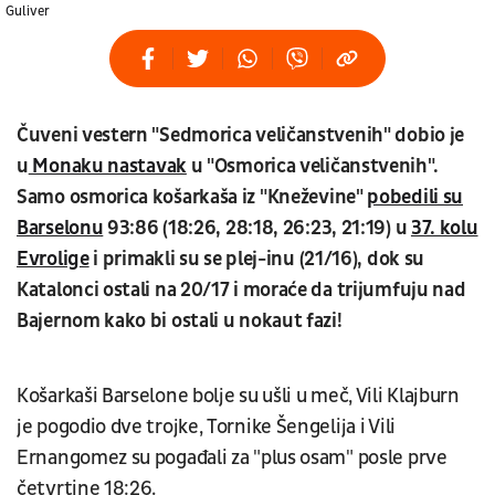
Guliver
Čuveni vestern "Sedmorica veličanstvenih" dobio je
u
Monaku nastavak
u "Osmorica veličanstvenih".
Samo osmorica košarkaša iz "Kneževine"
pobedili su
Barselonu
93:86 (18:26, 28:18, 26:23, 21:19) u
37. kolu
Evrolige
i primakli su se plej-inu (21/16), dok su
Katalonci ostali na 20/17 i moraće da trijumfuju nad
Bajernom kako bi ostali u nokaut fazi!
Košarkaši Barselone bolje su ušli u meč, Vili Klajburn
je pogodio dve trojke, Tornike Šengelija i Vili
Ernangomez su pogađali za "plus osam" posle prve
četvrtine 18:26.