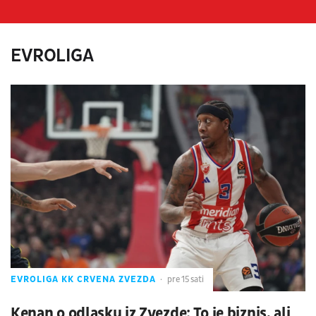
EVROLIGA
EVROLIGA KK CRVENA ZVEZDA
pre 15 sati
Kenan o odlasku iz Zvezde: To je biznis, ali