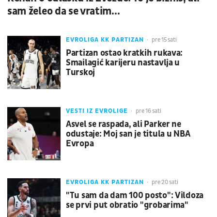
sam želeo da se vratim...
EVROLIGA KK PARTIZAN
pre 15 sati
Partizan ostao kratkih rukava:
Smailagić karijeru nastavlja u
Turskoj
VESTI IZ EVROLIGE
pre 16 sati
Asvel se raspada, ali Parker ne
odustaje: Moj san je titula u NBA
Evropa
EVROLIGA KK PARTIZAN
pre 20 sati
"Tu sam da dam 100 posto": Vildoza
se prvi put obratio "grobarima"