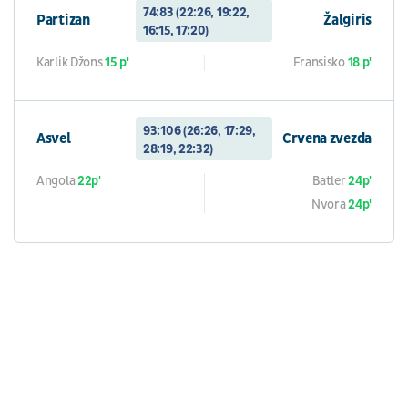
74:83 (22:26, 19:22,
Partizan
Žalgiris
16:15, 17:20)
Karlik Džons
15 p'
Fransisko
18 p'
93:106 (26:26, 17:29,
Asvel
Crvena zvezda
28:19, 22:32)
Angola
22p'
Batler
24p'
Nvora
24p'