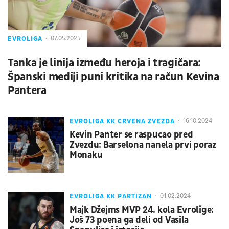
EVROLIGA
07.05.2025
Tanka je linija između heroja i tragičara:
Španski mediji puni kritika na račun Kevina
Pantera
EVROLIGA KK CRVENA ZVEZDA
16.10.2024
Kevin Panter se raspucao pred
Zvezdu: Barselona nanela prvi poraz
Monaku
EVROLIGA KK PARTIZAN
01.02.2024
Majk Džejms MVP 24. kola Evrolige:
Još 73 poena ga deli od Vasila