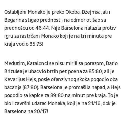
Oslabljeni Monako je preko Okoba, Džejmsa, ali i
Begarina stigao prednost i na odmor otišao sa
prednošću od 46:44. Nije Barselona nalazila protiv
igru za rastrčani Monako koji je na tri minuta pre
kraja vodio 85:75!
Međutim, Katalonci se nisu mirili sa porazom, Dario
Brizulea je ubacvio brzih pet poena za 85:80, ali je
Kevarijus Hejs, posle ofanzivnog skoka pogodio oba
bacanja (87:80). Barselona je promašila napad, a Hejs
pogodio sa kapice za 89:80 na minut pre kraja. To je
bio i završni udarac Monaka, koji je na 21/16, dok je
Barselona na 20/17!