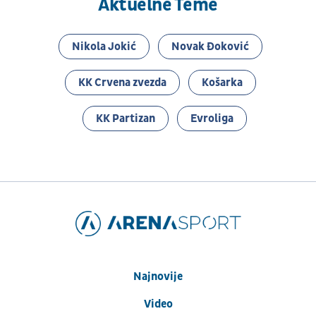
Aktuelne Teme
Nikola Jokić
Novak Đoković
KK Crvena zvezda
Košarka
KK Partizan
Evroliga
Najnovije
Video