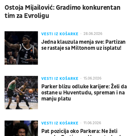
Ostoja Mijailović: Gradimo konkurentan
tim za Evroligu
VESTI IZ KOŠARKE
28.06.2026
Jedna klauzula menja sve: Partizan
se rastaje sa Miltonom uz isplatu!
VESTI IZ KOŠARKE
15.06.2026
Parker blizu odluke karijere: Želi da
ostane u Huventudu, spreman i na
manju platu
VESTI IZ KOŠARKE
11.06.2026
Pat pozicija oko Parkera: Ne želi