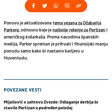
Ponovo je aktuelizovana t
ema vezana za Džabarija
Parkera,
odnosno koje je
najbolje rešenje za Partizan
i
američkog košarkaša. Prema navodima španskih
medija, Parker spreman je prihvati i finansijski manju
ponudu samo kako bi nastavio karijeru u
Huventudu
.
POVEZANE VESTI
Mijailović o zahtevu Zvezde: Odlaganje derbija bi
stavilo Partizan u podređen položaj