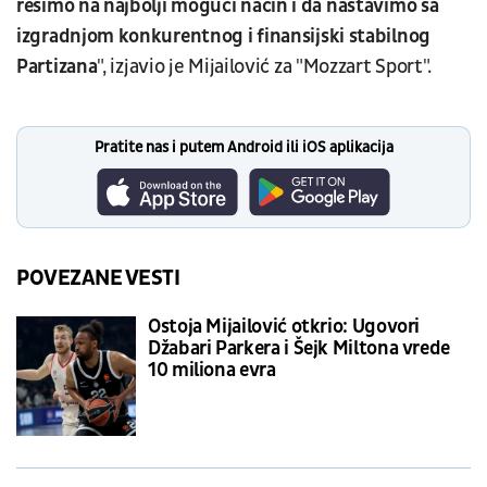
rešimo na najbolji mogući način i da nastavimo sa
izgradnjom konkurentnog i finansijski stabilnog
Partizana
", izjavio je Mijailović za "Mozzart Sport".
Pratite nas i putem Android ili iOS aplikacija
POVEZANE VESTI
Ostoja Mijailović otkrio: Ugovori
Džabari Parkera i Šejk Miltona vrede
10 miliona evra