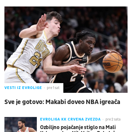
VESTI IZ EVROLIGE
pre 1 sat
Sve je gotovo: Makabi doveo NBA igreača
EVROLIGA KK CRVENA ZVEZDA
pre 2 sata
Ozbiljno pojačanje stiglo na Mali