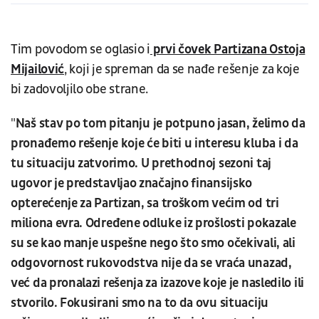
Tim povodom se oglasio i
prvi čovek Partizana Ostoja
Mijailović
, koji je spreman da se nađe rešenje za koje
bi zadovoljilo obe strane.
"
Naš stav po tom pitanju je potpuno jasan, želimo da
pronađemo rešenje koje će biti u interesu kluba i da
tu situaciju zatvorimo. U prethodnoj sezoni taj
ugovor je predstavljao značajno finansijsko
opterećenje za Partizan, sa troškom većim od tri
miliona evra. Određene odluke iz prošlosti pokazale
su se kao manje uspešne nego što smo očekivali, ali
odgovornost rukovodstva nije da se vraća unazad,
već da pronalazi rešenja za izazove koje je nasledilo ili
stvorilo. Fokusirani smo na to da ovu situaciju