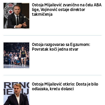
Ostoja Mijailović zvanično na čelu ABA
lige, Vojinović ostaje direktor
takmičenja
Ostoja razgovarao sa Egzumom:
Povratak koči jedna stvar
Ostoja Mijailović otkrio: Dosta je bilo
odlazaka, kreću dolasci