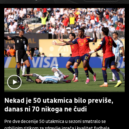
Nekad je 50 utakmica bilo previše,
danas ni 70 nikoga ne čudi
Pre dve decenije 50 utakmica u sezoni smatralo se
ozbiljnim rizikom za zdravlje igrača i kvalitet fudbala.