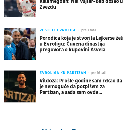
Kalemegdan: Nik Vajler-Beb došao u
Zvezdu
VESTI IZ EVROLIGE
pre 3 sata
Porodica koja je stvorila Lejkerse želi
u Evroligu: Čuvena dinastija
pregovora o kupovini Asvela
EVROLIGA KK PARTIZAN
pre 16 sati
Vildoza: Prošle godine sam rekao da
je nemoguće da potpišem za
Partizan, a sada sam ovde...