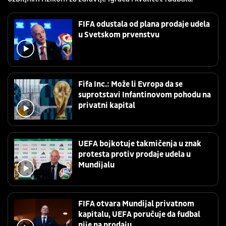
FIFA odustala od plana prodaje udela
u Svetskom prvenstvu
Fifa Inc.: Može li Evropa da se
suprotstavi Infantinovom pohodu na
privatni kapital
UEFA bojkotuje takmičenja u znak
protesta protiv prodaje udela u
Mundijalu
FIFA otvara Mundijal privatnom
kapitalu, UEFA poručuje da fudbal
nije na prodaju