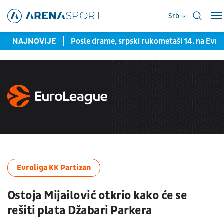
Srb
na na Ivana Ilića
NAJNOVIJE
Posle drame, srpski rukometaši 14. na Ev
Evroliga KK Partizan
Ostoja Mijailović otkrio kako će se
rešiti plata Džabari Parkera