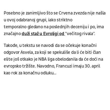
Posebno je zanimljivo što se Crvena zvezda nije našla
u ovoj odabranoj grupi, iako striktno
temporalno gledano na poslednjih deceniju i po, ima
značajno
duži staž u Evroligi od
"večitog rivala".
Takođe, u tekstu se navodi da se očekuje konačni
odgovor Asvela, za koji se spekuliše da li će biti član
elite još otkako je NBA liga obelodanila da će doći na
evropsko tržište. Navodno, Francuzi imaju 30. april
kao rok za konačnu odluku...