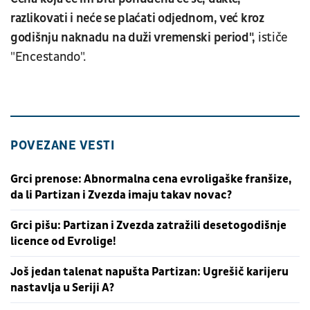
razlikovati i neće se plaćati odjednom, već kroz
godišnju naknadu na duži vremenski period",
ističe
"Encestando".
POVEZANE VESTI
Grci prenose: Abnormalna cena evroligaške franšize,
da li Partizan i Zvezda imaju takav novac?
Grci pišu: Partizan i Zvezda zatražili desetogodišnje
licence od Evrolige!
Još jedan talenat napušta Partizan: Ugrešič karijeru
nastavlja u Seriji A?