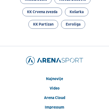
KK Crvena zvezda
Košarka
KK Partizan
Evroliga
Najnovije
Video
Arena Cloud
Impressum