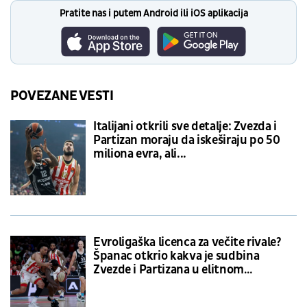
Pratite nas i putem Android ili iOS aplikacija
POVEZANE VESTI
Italijani otkrili sve detalje: Zvezda i
Partizan moraju da iskeširaju po 50
miliona evra, ali...
Evroligaška licenca za večite rivale?
Španac otkrio kakva je sudbina
Zvezde i Partizana u elitnom
takmičenju