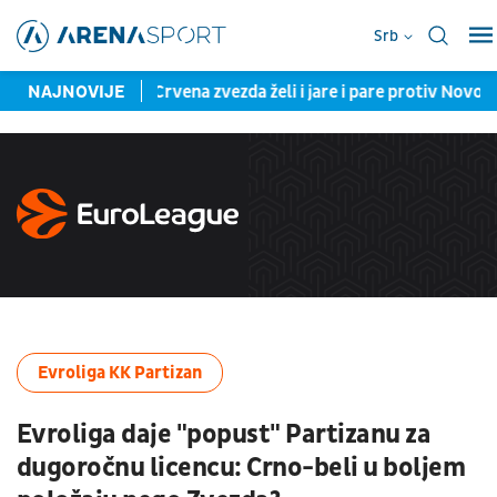
Srb
ent Truden
NAJNOVIJE
Crvena zvezda želi i jare i pare protiv Novog Paza
Evroliga KK Partizan
Evroliga daje "popust" Partizanu za
dugoročnu licencu: Crno-beli u boljem