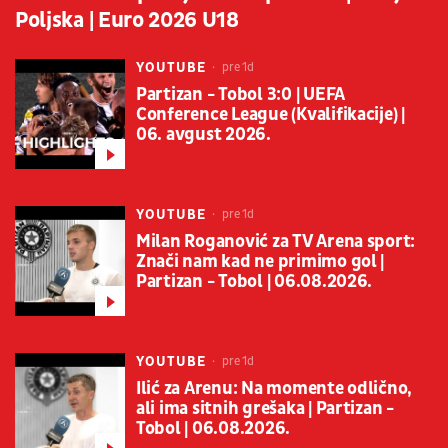
Poljska | Euro 2026 U18
YOUTUBE
pre 1d
Partizan - Tobol 3:0 | UEFA
Conference League (Kvalifikacije) |
06. avgust 2026.
YOUTUBE
pre 1d
Milan Roganović za TV Arena sport:
Znači nam kad ne primimo gol |
Partizan - Tobol | 06.08.2026.
YOUTUBE
pre 1d
Ilić za Arenu: Na momente odlično,
ali ima sitnih grešaka | Partizan -
Tobol | 06.08.2026.