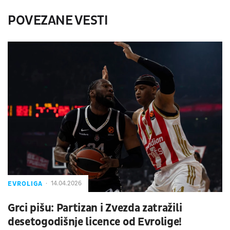
POVEZANE VESTI
EVROLIGA
14.04.2026
Grci pišu: Partizan i Zvezda zatražili
desetogodišnje licence od Evrolige!