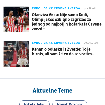
EVROLIGA KK CRVENA ZVEZDA
pre 17 sati
Ofanziva Grka: Nije samo Kodi,
Olimpijakos ozbiljno zagrizao za
jednog od najboljih košarkaša Crvene
zvezde
EVROLIGA KK CRVENA ZVEZDA
06.08.2026
Kenan o odlasku iz Zvezde: To je
biznis, ali sam želeo da se vratim...
Aktuelne Teme
Nikola Jokić
Novak Đoković