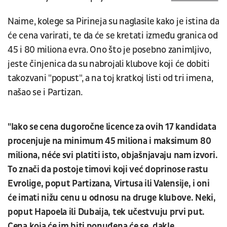
Naime, kolege sa Pirineja su naglasile kako je istina da
će cena varirati, te da će se kretati između granica od
45 i 80 miliona evra. Ono što je posebno zanimljivo,
jeste činjenica da su nabrojali klubove koji će dobiti
takozvani "popust", a na toj kratkoj listi od tri imena,
našao se i Partizan.
"Iako se cena dugoročne licence za ovih 17 kandidata
procenjuje na minimum 45 miliona i maksimum 80
miliona, néće svi platiti isto, objašnjavaju nam izvori.
To znači da postoje timovi koji već doprinose rastu
Evrolige, poput Partizana, Virtusa ili Valensije, i oni
će imati nižu cenu u odnosu na druge klubove. Neki,
poput Hapoela ili Dubaija, tek učestvuju prvi put.
Cena koja će im biti ponuđena će se, dakle,