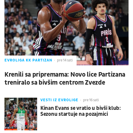
EVROLIGA KK PARTIZAN
pre 14 sati
Krenili sa pripremama: Novo lice Partizana
treniralo sa bivšim centrom Zvezde
VESTI IZ EVROLIGE
pre 16 sati
Kinan Evans se vratio u bivši klub:
Sezonu startuje na pozajmici