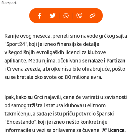
Starsport
Ranije ovog meseca, preneli smo navode grčkog sajta
"Sport24", koji je izneo finansijske detalje
višegodišnjih evroligaških licenci za klubove
aplikante. Među njima, očekivano
se nalaze i Partizan
i Crvena zvezda, a brojke nisu bile ohrabrujuće, pošto
su se kretale oko svote od 80 miliona evra.
Ipak, kako su Grci najavili, cene će varirati u zavisnosti
od samog tržišta i statusa klubova u elitnom
takmičenju, a sada je istu priču potvrdio španski
"Encestando", koji je izneo nešto konkretnije
informacije u vezi sa prijavama za čuvene
"A" licence.