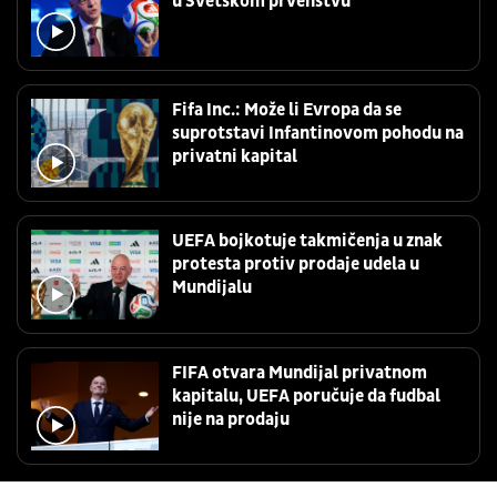
u Svetskom prvenstvu
Fifa Inc.: Može li Evropa da se
suprotstavi Infantinovom pohodu na
privatni kapital
UEFA bojkotuje takmičenja u znak
protesta protiv prodaje udela u
Mundijalu
FIFA otvara Mundijal privatnom
kapitalu, UEFA poručuje da fudbal
nije na prodaju