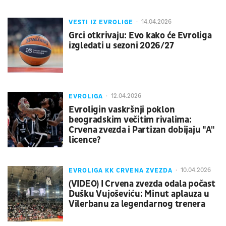
VESTI IZ EVROLIGE
14.04.2026
Grci otkrivaju: Evo kako će Evroliga
izgledati u sezoni 2026/27
EVROLIGA
12.04.2026
Evroligin vaskršnji poklon
beogradskim večitim rivalima:
Crvena zvezda i Partizan dobijaju "A"
licence?
EVROLIGA KK CRVENA ZVEZDA
10.04.2026
(VIDEO) I Crvena zvezda odala počast
Dušku Vujoševiću: Minut aplauza u
Vilerbanu za legendarnog trenera