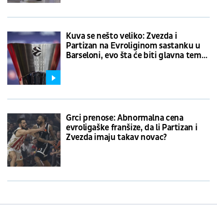
Kuva se nešto veliko: Zvezda i
Partizan na Evroliginom sastanku u
Barseloni, evo šta će biti glavna tema
razgovora
Grci prenose: Abnormalna cena
evroligaške franšize, da li Partizan i
Zvezda imaju takav novac?