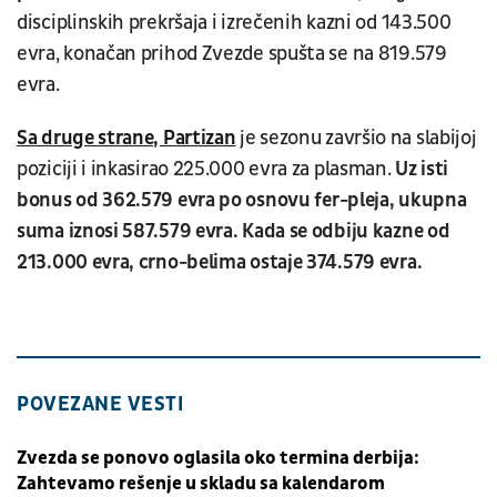
disciplinskih prekršaja i izrečenih kazni od 143.500
evra, konačan prihod Zvezde spušta se na 819.579
evra.
Sa druge strane, Partizan
je sezonu završio na slabijoj
poziciji i inkasirao 225.000 evra za plasman.
Uz isti
bonus od 362.579 evra po osnovu fer-pleja, ukupna
suma iznosi 587.579 evra. Kada se odbiju kazne od
213.000 evra, crno-belima ostaje 374.579 evra.
POVEZANE VESTI
Zvezda se ponovo oglasila oko termina derbija:
Zahtevamo rešenje u skladu sa kalendarom