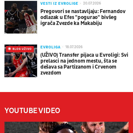
VESTI IZ EVROLIGE
20.07.2026
Pregovori se nastavljaju: Fernandov
odlazak u Efes "pogurao" bivšeg
igrača Zvezde ka Makabiju
EVROLIGA
18.07.2026
UŽIVO
BLOG UŽIVO
(UŽIVO) Transfer pijaca u Evroligi: Svi
prelasci na jednom mestu, šta se
dešava sa Partizanom i Crvenom
zvezdom
YOUTUBE VIDEO