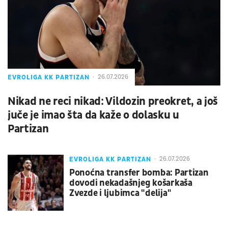
EVROLIGA KK PARTIZAN
26.07.2026
Nikad ne reci nikad: Vildozin preokret, a još
juče je imao šta da kaže o dolasku u
Partizan
EVROLIGA KK PARTIZAN
26.07.2026
Ponoćna transfer bomba: Partizan
dovodi nekadašnjeg košarkaša
Zvezde i ljubimca "delija"