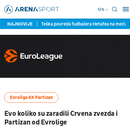
Srb
la pred potpisom
NAJNOVIJE
Teška povreda fudbalera Hetafea na meču
Evroliga KK Partizan
Evo koliko su zaradili Crvena zvezda i
Partizan od Evrolige