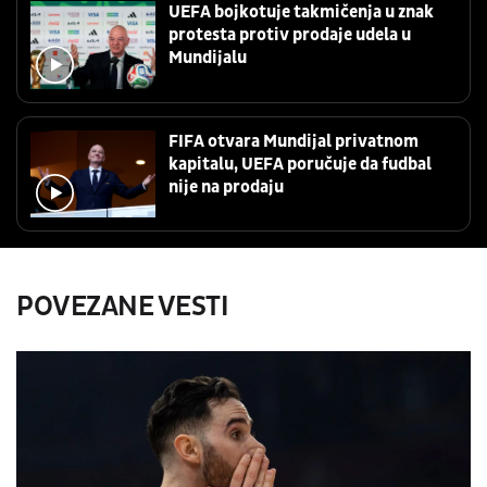
UEFA bojkotuje takmičenja u znak
protesta protiv prodaje udela u
Mundijalu
FIFA otvara Mundijal privatnom
kapitalu, UEFA poručuje da fudbal
nije na prodaju
POVEZANE VESTI