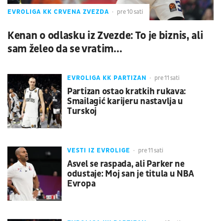
EVROLIGA KK CRVENA ZVEZDA
pre 10 sati
Kenan o odlasku iz Zvezde: To je biznis, ali
sam želeo da se vratim...
EVROLIGA KK PARTIZAN
pre 11 sati
Partizan ostao kratkih rukava:
Smailagić karijeru nastavlja u
Turskoj
VESTI IZ EVROLIGE
pre 11 sati
Asvel se raspada, ali Parker ne
odustaje: Moj san je titula u NBA
Evropa