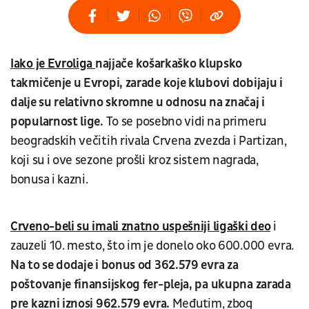
Iako je Evroliga
najjače košarkaško klupsko
takmičenje u Evropi, zarade koje klubovi dobijaju i
dalje su relativno skromne u odnosu na značaj i
popularnost lige.
To se posebno vidi na primeru
beogradskih večitih rivala Crvena zvezda i Partizan,
koji su i ove sezone prošli kroz sistem nagrada,
bonusa i kazni.
Crveno-beli su imali znatno uspešniji ligaški deo
i
zauzeli 10. mesto, što im je donelo oko 600.000 evra.
Na to se dodaje i bonus od 362.579 evra za
poštovanje finansijskog fer-pleja, pa ukupna zarada
pre kazni iznosi 962.579 evra.
Međutim, zbog