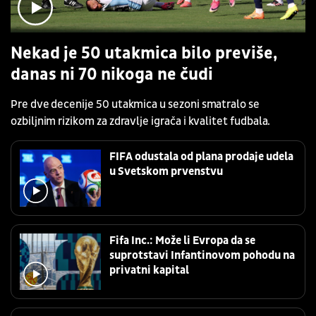
Nekad je 50 utakmica bilo previše,
danas ni 70 nikoga ne čudi
Pre dve decenije 50 utakmica u sezoni smatralo se
ozbiljnim rizikom za zdravlje igrača i kvalitet fudbala.
FIFA odustala od plana prodaje udela
u Svetskom prvenstvu
Fifa Inc.: Može li Evropa da se
suprotstavi Infantinovom pohodu na
privatni kapital