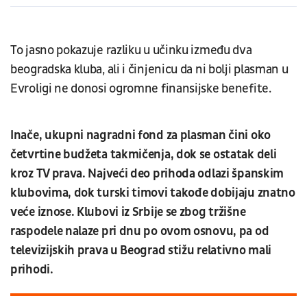
To jasno pokazuje razliku u učinku između dva
beogradska kluba, ali i činjenicu da ni bolji plasman u
Evroligi ne donosi ogromne finansijske benefite.
Inače, ukupni nagradni fond za plasman čini oko
četvrtine budžeta takmičenja, dok se ostatak deli
kroz TV prava. Najveći deo prihoda odlazi španskim
klubovima, dok turski timovi takođe dobijaju znatno
veće iznose. Klubovi iz Srbije se zbog tržišne
raspodele nalaze pri dnu po ovom osnovu, pa od
televizijskih prava u Beograd stižu relativno mali
prihodi.