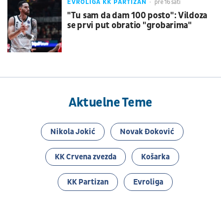
EVROLIGA KK PARTIZAN
pre 16 sati
"Tu sam da dam 100 posto": Vildoza
se prvi put obratio "grobarima"
Aktuelne Teme
Nikola Jokić
Novak Đoković
KK Crvena zvezda
Košarka
KK Partizan
Evroliga