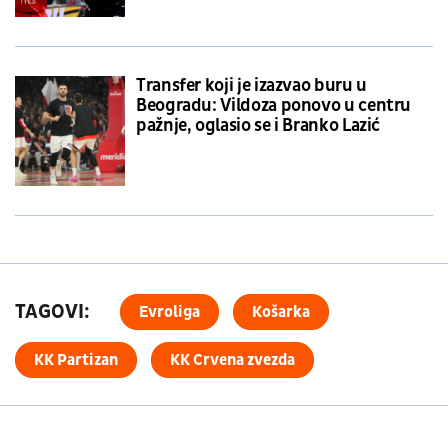
Transfer koji je izazvao buru u
Beogradu: Vildoza ponovo u centru
pažnje, oglasio se i Branko Lazić
TAGOVI:
Evroliga
Košarka
KK Partizan
KK Crvena zvezda