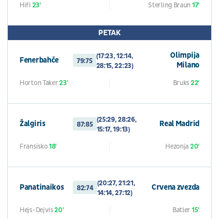
Hifi
23'
Sterling Braun
17'
PETAK
Olimpija
(17:23, 12:14,
Fenerbahče
79:75
Milano
28:15, 22:23)
Horton Taker
23'
Bruks
22'
(25:29, 28:26,
Žalgiris
Real Madrid
87:85
15:17, 19:13)
Fransisko
18'
Hezonja
20'
(20:27, 21:21,
Panatinaikos
Crvena zvezda
82:74
14:14, 27:12)
Hejs-Dejvis
20'
Batler
15'