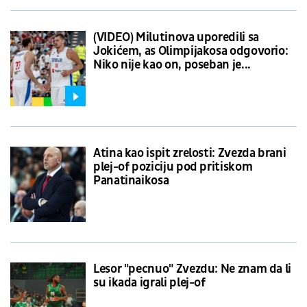
(VIDEO) Milutinova uporedili sa
Jokićem, as Olimpijakosa odgovorio:
Niko nije kao on, poseban je...
Atina kao ispit zrelosti: Zvezda brani
plej-of poziciju pod pritiskom
Panatinaikosa
Lesor "pecnuo" Zvezdu: Ne znam da li
su ikada igrali plej-of