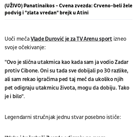
(UŽIVO) Panatinaikos - Cvena zvezda: Crveno-beli žele
podvig i "zlata vredan" brejk u Atini
Uoči meča
Vlade Đurović je za TV Arenu sport
izneo
svoje očekivanje:
"Ovo je slična utakmica kao kada sam ja vodio Zadar
protiv Cibone. Oni su tada sve dobijali po 30 razlike,
ali sam rekao igračima ped taj meč da ukoliko njih
pet odigraju utakmicu života, mogu da dobiju. Tako
je i bilo"
.
Legendarni stručnjak jednu stvar posebno ističe: