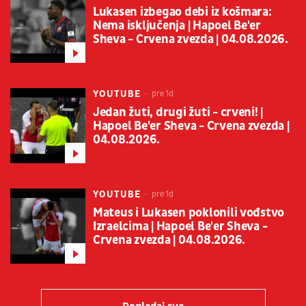
Lukasen izbegao debi iz košmara:
Nema isključenja | Hapoel Be'er
Sheva - Crvena zvezda | 04.08.2026.
YOUTUBE
pre 1d
Jedan žuti, drugi žuti - crveni! |
Hapoel Be'er Sheva - Crvena zvezda |
04.08.2026.
YOUTUBE
pre 1d
Mateus i Lukasen poklonili vođstvo
Izraelcima | Hapoel Be'er Sheva -
Crvena zvezda | 04.08.2026.