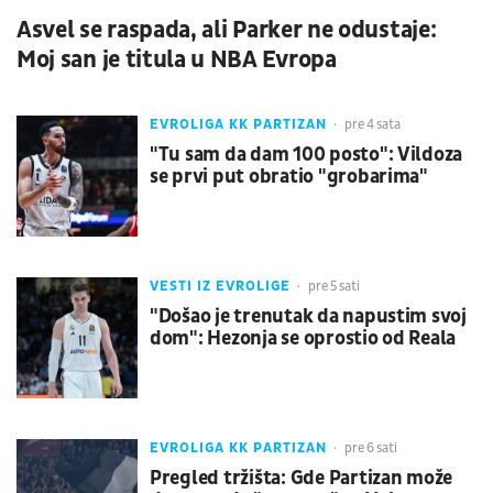
Asvel se raspada, ali Parker ne odustaje:
Moj san je titula u NBA Evropa
EVROLIGA KK PARTIZAN
pre 4 sata
"Tu sam da dam 100 posto": Vildoza
se prvi put obratio "grobarima"
VESTI IZ EVROLIGE
pre 5 sati
"Došao je trenutak da napustim svoj
dom": Hezonja se oprostio od Reala
EVROLIGA KK PARTIZAN
pre 6 sati
Pregled tržišta: Gde Partizan može