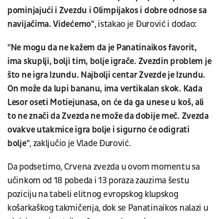
pominjajući i Zvezdu i Olimpijakos i dobre odnose sa
navijačima. Videćemo"
, istakao je Đurović i dodao:
"Ne mogu da ne kažem da je Panatinaikos favorit,
ima skuplji, bolji tim, bolje igrače. Zvezdin problem je
što ne igra Izundu. Najbolji centar Zvezde je Izundu.
On može da lupi bananu, ima vertikalan skok. Kada
Lesor oseti Motiejunasa, on će da ga unese u koš, ali
to ne znači da Zvezda ne može da dobije meč. Zvezda
ovakve utakmice igra bolje i sigurno će odigrati
bolje"
, zaključio je Vlade Đurović.
Da podsetimo, Crvena zvezda u ovom momentu sa
učinkom od 18 pobeda i 13 poraza zauzima šestu
poziciju na tabeli elitnog evropskog klupskog
košarkaškog takmičenja, dok se Panatinaikos nalazi u