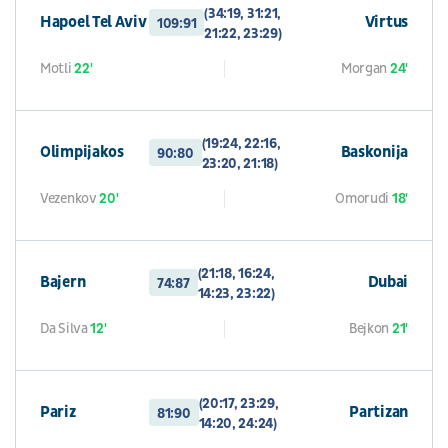
(34:19, 31:21,
Hapoel Tel Aviv
Virtus
109:91
21:22, 23:29)
Motli
22'
Morgan
24'
(19:24, 22:16,
Olimpijakos
Baskonija
90:80
23:20, 21:18)
Vezenkov
20'
Omoruđi
18'
(21:18, 16:24,
Bajern
Dubai
74:87
14:23, 23:22)
Da Silva
12'
Bejkon
21'
(20:17, 23:29,
Pariz
Partizan
81:90
14:20, 24:24)