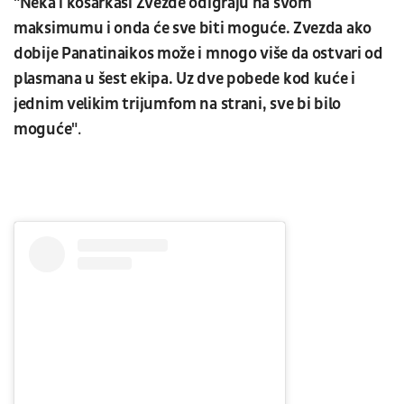
"Neka i košarkaši Zvezde odigraju na svom
maksimumu i onda će sve biti moguće. Zvezda ako
dobije Panatinaikos može i mnogo više da ostvari od
plasmana u šest ekipa. Uz dve pobede kod kuće i
jednim velikim trijumfom na strani, sve bi bilo
moguće"
.