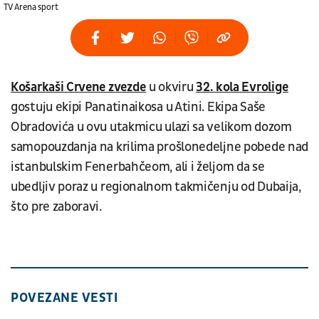
TV Arena sport
Košarkaši Crvene zvezde
u okviru
32. kola Evrolige
gostuju ekipi Panatinaikosa u Atini. Ekipa Saše
Obradovića u ovu utakmicu ulazi sa velikom dozom
samopouzdanja na krilima prošlonedeljne pobede nad
istanbulskim Fenerbahčeom, ali i željom da se
ubedljiv poraz u regionalnom takmičenju od Dubaija,
što pre zaboravi.
POVEZANE VESTI