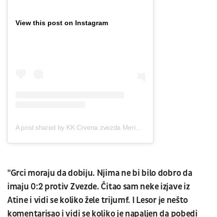
View this post on Instagram
A post shared by KK Crvena zvezda Meridianbet (@crvenazvezdakk)
"Grci moraju da dobiju. Njima ne bi bilo dobro da
imaju 0:2 protiv Zvezde. Čitao sam neke izjave iz
Atine i vidi se koliko žele trijumf. I Lesor je nešto
komentarisao i vidi se koliko je napaljen da pobedi