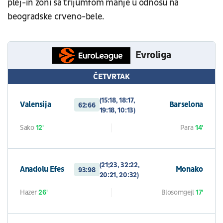
plej-in zoni sa trijumfom manje u odnosu na
beogradske crveno-bele.
Evroliga
ČETVRTAK
(15:18, 18:17,
Valensija
Barselona
62:66
19:18, 10:13)
Sako
12'
Para
14'
(21;23, 32:22,
Anadolu Efes
Monako
93:98
20:21, 20:32)
Hazer
26'
Blosomgejl
17'