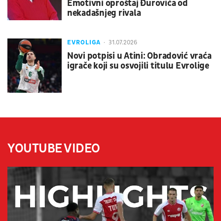
Emotivni oproštaj Đurovića od
nekadašnjeg rivala
EVROLIGA
31.07.2026
Novi potpisi u Atini: Obradović vraća
igrače koji su osvojili titulu Evrolige
YOUTUBE VIDEO