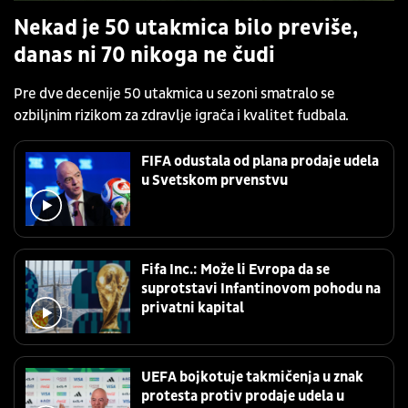
Nekad je 50 utakmica bilo previše,
danas ni 70 nikoga ne čudi
Pre dve decenije 50 utakmica u sezoni smatralo se
ozbiljnim rizikom za zdravlje igrača i kvalitet fudbala.
FIFA odustala od plana prodaje udela
u Svetskom prvenstvu
Fifa Inc.: Može li Evropa da se
suprotstavi Infantinovom pohodu na
privatni kapital
UEFA bojkotuje takmičenja u znak
protesta protiv prodaje udela u