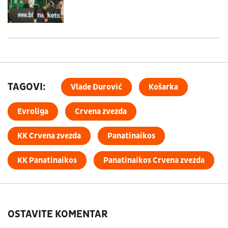
TAGOVI:
Vlade Đurović
Košarka
Evroliga
Crvena zvezda
KK Crvena zvezda
Panatinaikos
KK Panatinaikos
Panatinaikos Crvena zvezda
OSTAVITE KOMENTAR