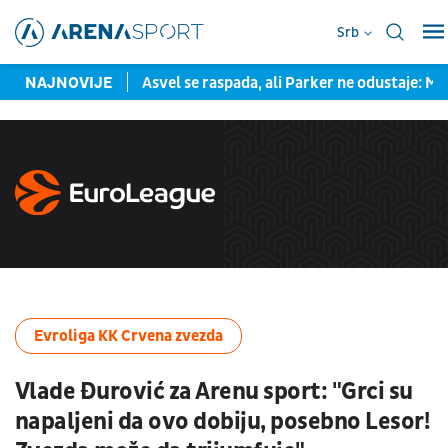
Srb
 125 miliona evra
NAJNOVIJE
Asvel se raspada, ali Parker ne odustaje: Mo
Evroliga KK Crvena zvezda
Vlade Đurović za Arenu sport: "Grci su
napaljeni da ovo dobiju, posebno Lesor!