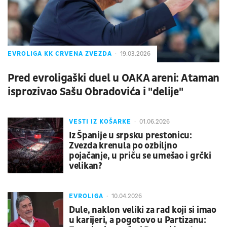
EVROLIGA KK CRVENA ZVEZDA
19.03.2026
Pred evroligaški duel u OAKA areni: Ataman
isprozivao Sašu Obradovića i "delije"
VESTI IZ KOŠARKE
01.06.2026
Iz Španije u srpsku prestonicu:
Zvezda krenula po ozbiljno
pojačanje, u priču se umešao i grčki
velikan?
EVROLIGA
10.04.2026
Dule, naklon veliki za rad koji si imao
u karijeri, a pogotovo u Partizanu: