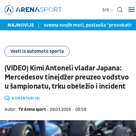
Srb
riaha Vilagoš, svesna svojih moći, postavila "provokativno" pitan
NAJNOVIJE
Vesti iz automoto sporta
(VIDEO) Kimi Antoneli vladar Japana:
Mercedesov tinejdžer preuzeo vođstvo
u šampionatu, trku obeležio i incident
KOMENTARI (0)
Autor:
TV Arena sport
29.03.2026
08:58