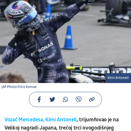
Kimi Antoneli
(AP Photo/Hiro Komae
Vozač Mercedesa, Kimi Antoneli
, trijumfovao je na
Velikoj nagradi Japana, trećoj trci ovogodišnjeg