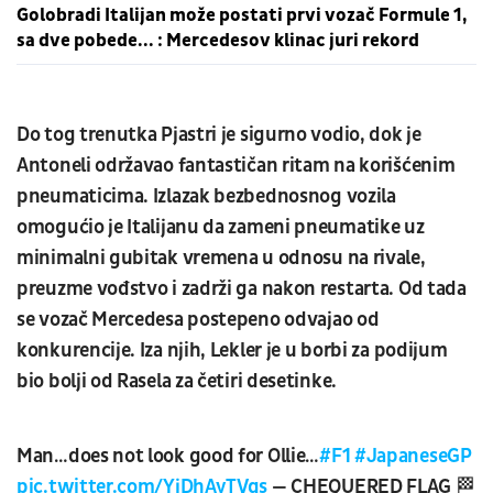
Golobradi Italijan može postati prvi vozač Formule 1,
sa dve pobede... : Mercedesov klinac juri rekord
Do tog trenutka Pjastri je sigurno vodio, dok je
Antoneli održavao fantastičan ritam na korišćenim
pneumaticima. Izlazak bezbednosnog vozila
omogućio je Italijanu da zameni pneumatike uz
minimalni gubitak vremena u odnosu na rivale,
preuzme vođstvo i zadrži ga nakon restarta. Od tada
se vozač Mercedesa postepeno odvajao od
konkurencije. Iza njih, Lekler je u borbi za podijum
bio bolji od Rasela za četiri desetinke.
Man…does not look good for Ollie…
#F1
#JapaneseGP
pic.twitter.com/YjDhAyTVgs
— CHEQUERED FLAG 🏁