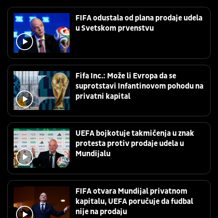
FIFA odustala od plana prodaje udela
u Svetskom prvenstvu
Fifa Inc.: Može li Evropa da se
suprotstavi Infantinovom pohodu na
privatni kapital
UEFA bojkotuje takmičenja u znak
protesta protiv prodaje udela u
Mundijalu
FIFA otvara Mundijal privatnom
kapitalu, UEFA poručuje da fudbal
nije na prodaju