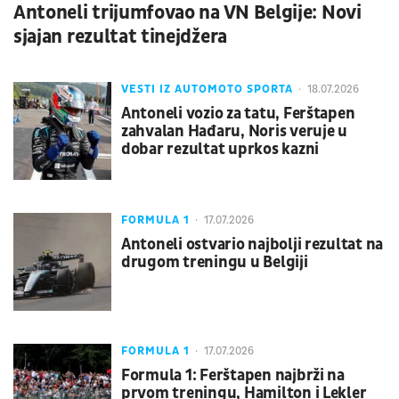
Antoneli trijumfovao na VN Belgije: Novi
sjajan rezultat tinejdžera
VESTI IZ AUTOMOTO SPORTA
18.07.2026
Antoneli vozio za tatu, Ferštapen
zahvalan Hađaru, Noris veruje u
dobar rezultat uprkos kazni
FORMULA 1
17.07.2026
Antoneli ostvario najbolji rezultat na
drugom treningu u Belgiji
FORMULA 1
17.07.2026
Formula 1: Ferštapen najbrži na
prvom treningu, Hamilton i Lekler