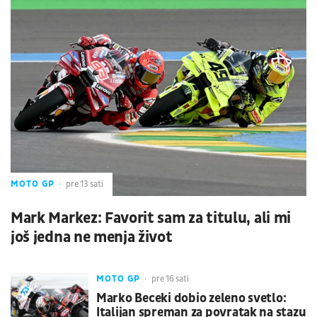
MOTO GP
pre 13 sati
Mark Markez: Favorit sam za titulu, ali mi
još jedna ne menja život
MOTO GP
pre 16 sati
Marko Beceki dobio zeleno svetlo:
Italijan spreman za povratak na stazu