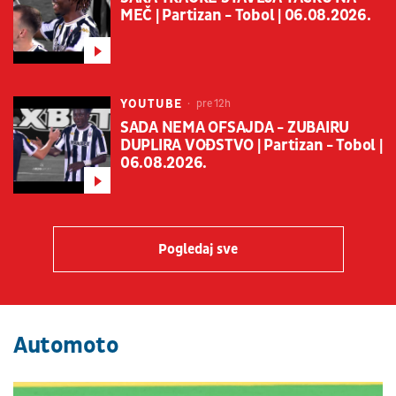
MEČ | Partizan - Tobol | 06.08.2026.
YOUTUBE
pre 12h
SADA NEMA OFSAJDA - ZUBAIRU
DUPLIRA VOĐSTVO | Partizan - Tobol |
06.08.2026.
Pogledaj sve
Automoto