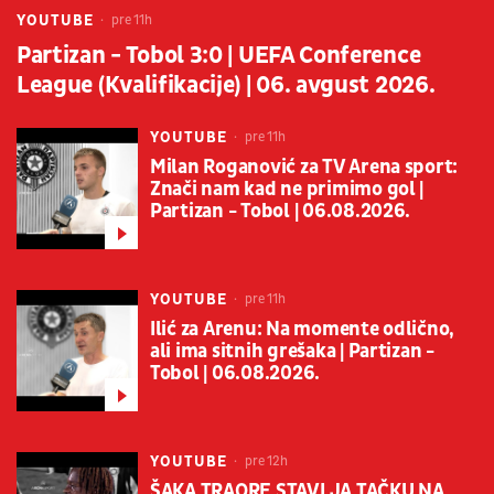
YOUTUBE
pre 11h
Partizan - Tobol 3:0 | UEFA Conference
League (Kvalifikacije) | 06. avgust 2026.
YOUTUBE
pre 11h
Milan Roganović za TV Arena sport:
Znači nam kad ne primimo gol |
Partizan - Tobol | 06.08.2026.
YOUTUBE
pre 11h
Ilić za Arenu: Na momente odlično,
ali ima sitnih grešaka | Partizan -
Tobol | 06.08.2026.
YOUTUBE
pre 12h
ŠAKA TRAORE STAVLJA TAČKU NA