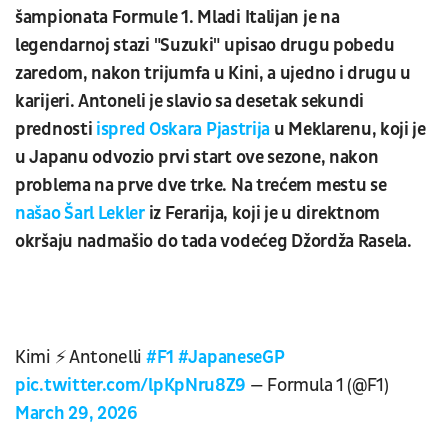
šampionata Formule 1. Mladi Italijan je na
legendarnoj stazi "Suzuki" upisao drugu pobedu
zaredom, nakon trijumfa u Kini, a ujedno i drugu u
karijeri. Antoneli je slavio sa desetak sekundi
prednosti
ispred Oskara Pjastrija
u Meklarenu, koji je
u Japanu odvozio prvi start ove sezone, nakon
problema na prve dve trke. Na trećem mestu se
našao Šarl Lekler
iz Ferarija, koji je u direktnom
okršaju nadmašio do tada vodećeg Džordža Rasela.
Kimi ⚡️ Antonelli
#F1
#JapaneseGP
pic.twitter.com/lpKpNru8Z9
— Formula 1 (@F1)
March 29, 2026