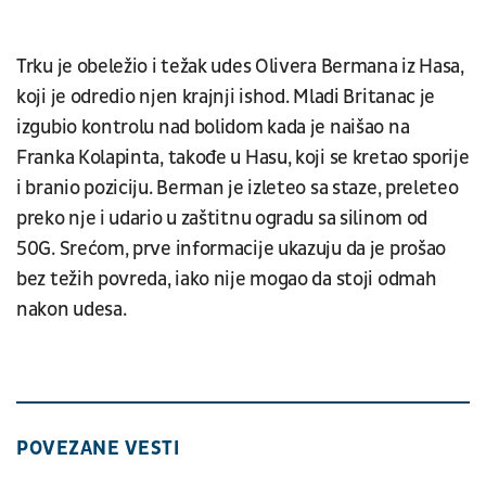
Trku je obeležio i težak udes Olivera Bermana iz Hasa,
koji je odredio njen krajnji ishod. Mladi Britanac je
izgubio kontrolu nad bolidom kada je naišao na
Franka Kolapinta, takođe u Hasu, koji se kretao sporije
i branio poziciju. Berman je izleteo sa staze, preleteo
preko nje i udario u zaštitnu ogradu sa silinom od
50G. Srećom, prve informacije ukazuju da je prošao
bez težih povreda, iako nije mogao da stoji odmah
nakon udesa.
POVEZANE VESTI