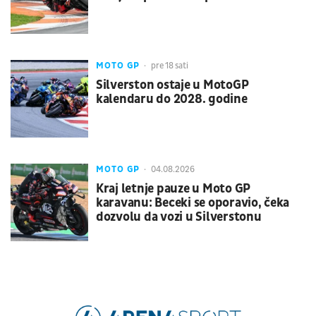
MOTO GP
pre 18 sati
Silverston ostaje u MotoGP
kalendaru do 2028. godine
MOTO GP
04.08.2026
Kraj letnje pauze u Moto GP
karavanu: Beceki se oporavio, čeka
dozvolu da vozi u Silverstonu