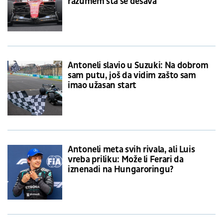
razumem šta se dešava
Antoneli slavio u Suzuki: Na dobrom
sam putu, još da vidim zašto sam
imao užasan start
Antoneli meta svih rivala, ali Luis
vreba priliku: Može li Ferari da
iznenadi na Hungaroringu?