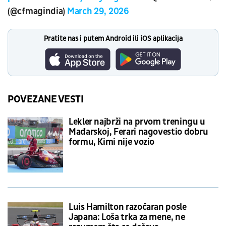
(@cfmagindia)
March 29, 2026
Pratite nas i putem Android ili iOS aplikacija
POVEZANE VESTI
Lekler najbrži na prvom treningu u
Mađarskoj, Ferari nagovestio dobru
formu, Kimi nije vozio
Luis Hamilton razočaran posle
Japana: Loša trka za mene, ne