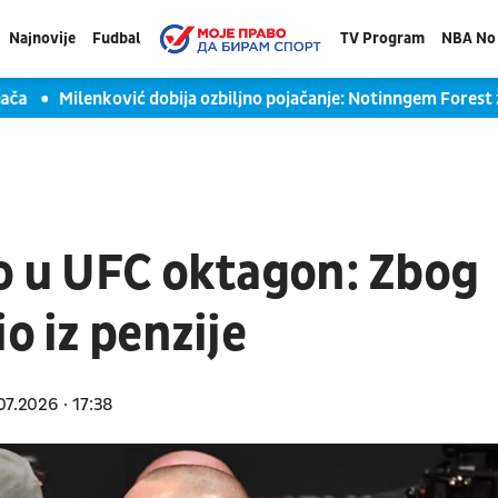
Najnovije
Fudbal
TV Program
NBA No 
a
Milenković dobija ozbiljno pojačanje: Notinngem Forest že
no u UFC oktagon: Zbog
o iz penzije
07.2026
17:38