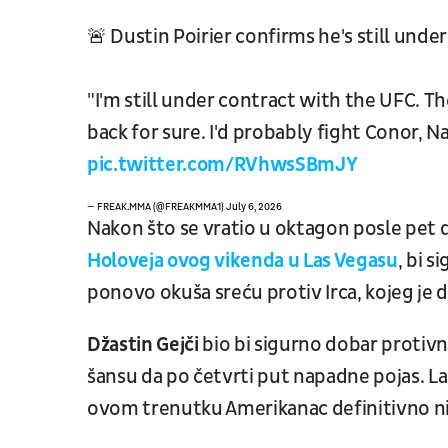
🚨 Dustin Poirier confirms he's still unde
"I'm still under contract with the UFC. Ther
back for sure. I'd probably fight Conor, 
pic.twitter.com/RVhwsSBmJY
— FREAK.MMA (@FREAKMMA1)
July 6, 2026
Nakon što se vratio u oktagon posle pet 
Holoveja ovog vikenda u Las Vegasu
, bi 
ponovo okuša sreću protiv Irca, kojeg je 
Džastin Gejči
bio bi sigurno dobar protivn
šansu da po četvrti put napadne pojas. Laka
ovom trenutku Amerikanac definitivno nij