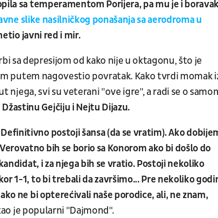
opila sa temperamentom Porijera, pa mu je i boravak
avne slike nasilničkog ponašanja sa aerodroma u
tio javni red i mir.
bi sa depresijom od kako nije u oktagonu, što je
 ovim putem nagovestio povratak. Kako tvrdi momak i
put njega, svi su veterani "ove igre", a radi se o samo
žastinu Gejčiju i Nejtu Dijazu.
finitivno postoji šansa (da se vratim). Ako dobije
erovatno bih se borio sa Konorom ako bi došlo do
kandidat, i za njega bih se vratio. Postoji nekoliko
r 1-1, to bi trebali da završimo... Pre nekoliko godi
ako ne bi opterećivali naše porodice, ali, ne znam,
ao je popularni "Dajmond".