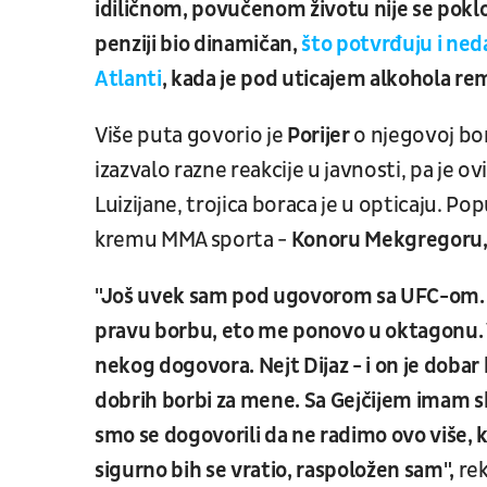
idiličnom, povučenom životu nije se pokl
penziji bio dinamičan,
što potvrđuju i ned
Atlanti
, kada je pod uticajem alkohola reme
Više puta govorio je
Porijer
o njegovoj bor
izazvalo razne reakcije u javnosti, pa je
Luizijane, trojica boraca je u opticaju. Po
kremu MMA sporta -
Konoru Mekgregoru, D
"Još uvek sam pod ugovorom sa UFC-om. De
pravu borbu, eto me ponovo u oktagonu. V
nekog dogovora. Nejt Dijaz - i on je dobar 
dobrih borbi za mene. Sa Gejčijem imam sko
smo se dogovorili da ne radimo ovo više, k
sigurno bih se vratio, raspoložen sam",
rek