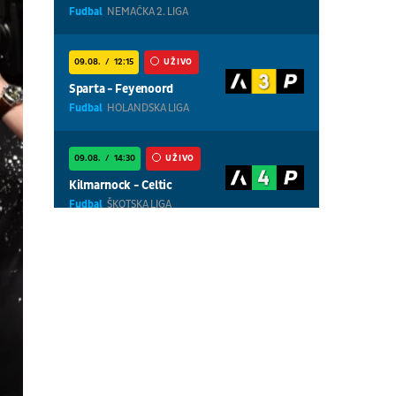
Fudbal
NEMAČKA 2. LIGA
09.08.
12:15
UŽIVO
Sparta - Feyenoord
Fudbal
HOLANDSKA LIGA
09.08.
14:30
UŽIVO
Kilmarnock - Celtic
Fudbal
ŠKOTSKA LIGA
09.08.
13:30
UŽIVO
Cottbus - Hannover
Fudbal
NEMAČKA 2. LIGA
09.08.
18:30
UŽIVO
Centralni teren, dan 8,