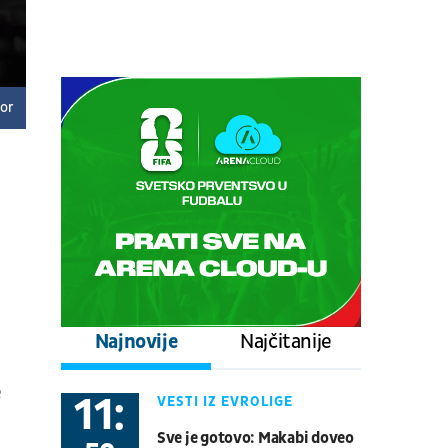
prepodnevna sesija
Tenis
ATP 1000 - Montreal
09.08.
13:30
UŽIVO
gor
Nurnbeg - Dresden
Fudbal
NEMAČKA 2. LIGA
09.08.
16:00
UŽIVO
Zenit - Rodina
Fudbal
RUSKA LIGA
09.08.
19:35
UŽIVO
Toronto Blue Jays - Philadelphia
Najnovije
Najčitanije
Phillies
Bejzbol
Major League Baseball
e
11:
VESTI IZ EVROLIGE
09.08.
19:30
UŽIVO
Sve je gotovo: Makabi doveo