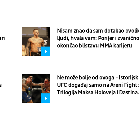
Nisam znao da sam dotakao ovoli
uri
ljudi, hvala vam: Porijer i zvaničn
okončao blistavu MMA karijeru
Ne može bolje od ovoga - istorijsk
e
UFC događaj samo na Areni Fight:
Trilogija Maksa Holoveja i Dastina
Porijera!