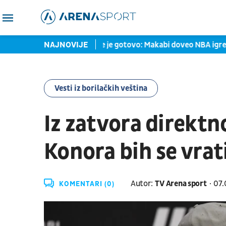
javio velike stvari
NAJNOVIJE
Sve je gotovo: Makabi doveo NBA igreač
Vesti iz borilačkih veština
Iz zatvora direkt
Konora bih se vrati
Autor:
TV Arena sport
07.
KOMENTARI (0)