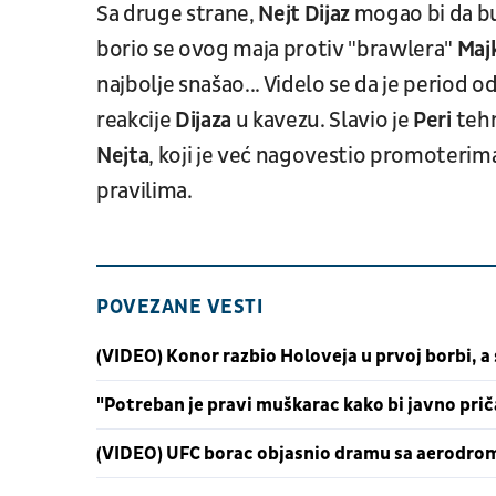
Sa druge strane,
Nejt Dijaz
mogao bi da bu
borio se ovog maja protiv "brawlera"
Maj
najbolje snašao... Videlo se da je period o
reakcije
Dijaza
u kavezu. Slavio je
Peri
teh
Nejta
, koji je već nagovestio promoteri
pravilima.
POVEZANE VESTI
(VIDEO) Konor razbio Holoveja u prvoj borbi, a
"Potreban je pravi muškarac kako bi javno pri
(VIDEO) UFC borac objasnio dramu sa aerodroma 