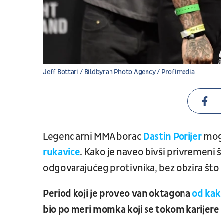
Jeff Bottari / Bildbyran Photo Agency / Profimedia
Legendarni MMA borac
Dastin Porijer
mog
rukavice
. Kako je naveo bivši privremeni 
odgovarajućeg protivnika, bez obzira što
Period koji je proveo van oktagona
od kak
bio po meri momka koji se tokom karijere ča