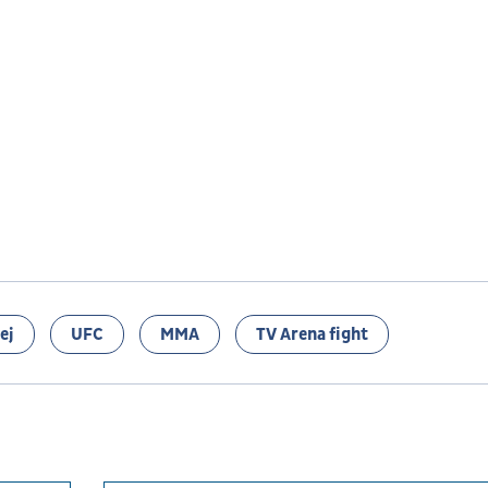
ej
UFC
MMA
TV Arena fight