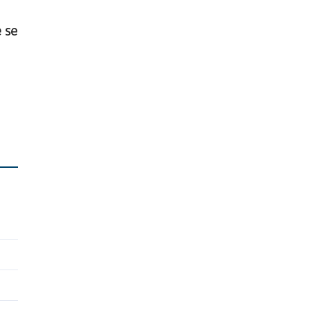
Fudbal
PRIJATELJSKE UTAKMICE
e se