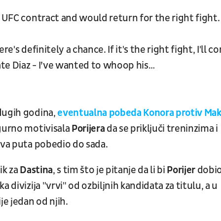
r UFC contract and would return for the right fight.
e's definitely a chance. If it's the right fight, I'll c
Nate Diaz - I’ve wanted to whoop his…
dugih godina,
eventualna pobeda Konora protiv Ma
sigurno motivisala
Porijera
da se priključi treninzima i
dva puta pobedio do sada.
ik za
Dastina
, s tim što je pitanje da li bi
Porijer
dobi
 divizija "vrvi" od ozbiljnih kandidata za titulu, a u
e jedan od njih.