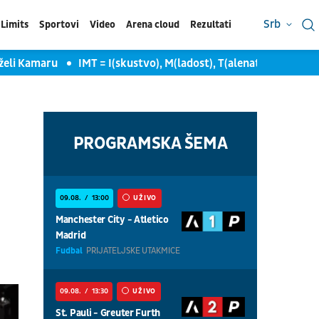
Srb
Limits
Sportovi
Video
Arena cloud
Rezultati
li Kamaru
IMT = I(skustvo), M(ladost), T(alenat)
Ozbiljno p
PROGRAMSKA ŠEMA
09.08.
13:00
UŽIVO
Manchester City - Atletico
Madrid
Fudbal
PRIJATELJSKE UTAKMICE
09.08.
13:30
UŽIVO
St. Pauli - Greuter Furth