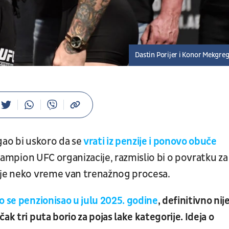
Dastin Porijer i Konor Mekgre
ao bi uskoro da se
vrati iz penzije i ponovo obuče
šampion UFC organizacije, razmislio bi o povratku za
 je neko vreme van trenažnog procesa.
o se penzionisao u julu 2025. godine
, definitivno nij
k tri puta borio za pojas lake kategorije. Ideja o