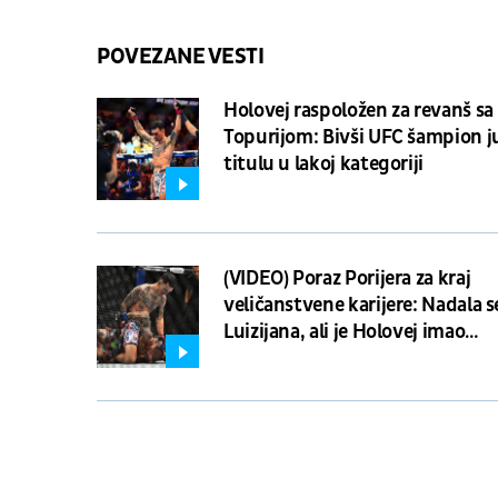
POVEZANE VESTI
Holovej raspoložen za revanš sa
Topurijom: Bivši UFC šampion j
titulu u lakoj kategoriji
(VIDEO) Poraz Porijera za kraj
veličanstvene karijere: Nadala s
Luizijana, ali je Holovej imao
drugačije planove