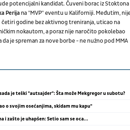
de potencijalni kandidat. Čuveni borac iz Stoktona
ka Perija
na "MVP" eventu u Kaliforniji. Međutim, nij
d četiri godine bez aktivnog treniranja, uticao na
ničkim nokautom, a poraz nije naročito pokolebao
ma da je spreman za nove borbe - ne nužno pod MMA
 sada je teški "autsajder": Šta može Mekgregor u subotu?
čao o svojim osećanjima, skidam mu kapu"
i zašto je uhapšen: Setio sam se oca...