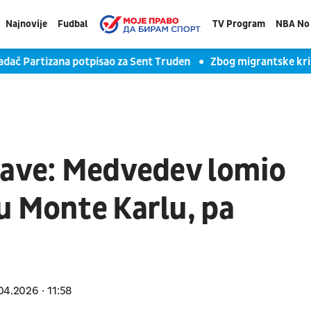
Najnovije
Fudbal
TV Program
NBA No 
artizana potpisao za Sent Truden
Zbog migrantske krize otk
lave: Medvedev lomio
u Monte Karlu, pa
04.2026
11:58