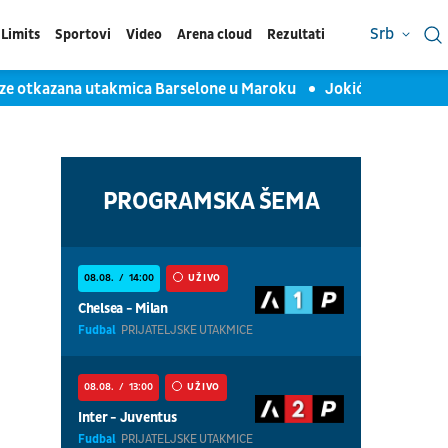
Srb
Limits
Sportovi
Video
Arena cloud
Rezultati
azana utakmica Barselone u Maroku
Jokićev saigrač želi da n
PROGRAMSKA ŠEMA
08.08.
14:00
UŽIVO
Chelsea - Milan
Fudbal
PRIJATELJSKE UTAKMICE
08.08.
13:00
UŽIVO
Inter - Juventus
Fudbal
PRIJATELJSKE UTAKMICE