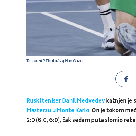
Tanjug/AP Photo/Ng Han Guan
Ruski teniser Danil Medvedev
kažnjen je 
Mastersu u Monte Karlo.
On je tokom meč
2:0 (6:0, 6:0), čak sedam puta slomio reke