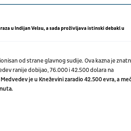
aza u Indijan Velsu, a sada proživljava istinski debakl u
cionisan od strane glavnog sudije. Ova kazna je znat
dev ranije dobijao, 76.000 i 42.500 dolara na
Medvedev je u Kneževini zaradio 42.500 evra, a me
inuta.