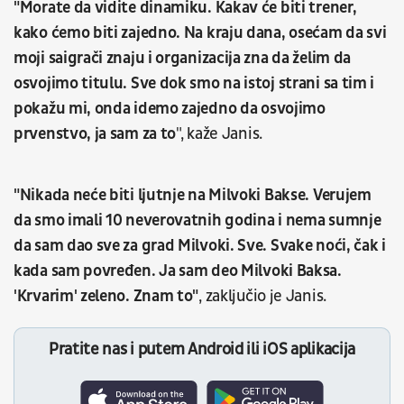
"Morate da vidite dinamiku. Kakav će biti trener,
kako ćemo biti zajedno. Na kraju dana, osećam da svi
moji saigrači znaju i organizacija zna da želim da
osvojimo titulu. Sve dok smo na istoj strani sa tim i
pokažu mi, onda idemo zajedno da osvojimo
prvenstvo, ja sam za to
", kaže Janis.
"Nikada neće biti ljutnje na Milvoki Bakse. Verujem
da smo imali 10 neverovatnih godina i nema sumnje
da sam dao sve za grad Milvoki. Sve. Svake noći, čak i
kada sam povređen. Ja sam deo Milvoki Baksa.
'Krvarim' zeleno. Znam to"
, zaključio je Janis.
Pratite nas i putem Android ili iOS aplikacija