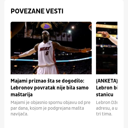
POVEZANE VESTI
Majami priznao šta se dogodilo:
(ANKETA) Spal
Lebronov povratak nije bila samo
Lebron bira 
maštarija
stanicu
Majami je objasnio spornu objavu od pre
Lebron Džejms 
par dana, kojom je podgrejana mašta
adresu, a u trci
navijača.
tri tima.