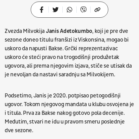
Zvezda Milvokija
Janis Adetokumbo
, koji je pre dve
sezone doneo titulu franšizi iz Viskonsina, mogao bi
uskoro da napusti Bakse. Grčki reprezentazivac
uskoro će steći pravo na trogodišnji produžetak
ugovora, ali prema njegovim izjava, stiče se utisak da
je nevoljan da nastavi saradnju sa Milvokijem.
Podsetimo, Janis je 2020. potpisao petogodišnji
ugovor. Tokom njegovog mandata u klubu osvojena je
i titula. Prva za Bakse nakog gotovo pola decenije.
Međutim, stvari ne idu u pravom smeru poslednje
dve sezone.