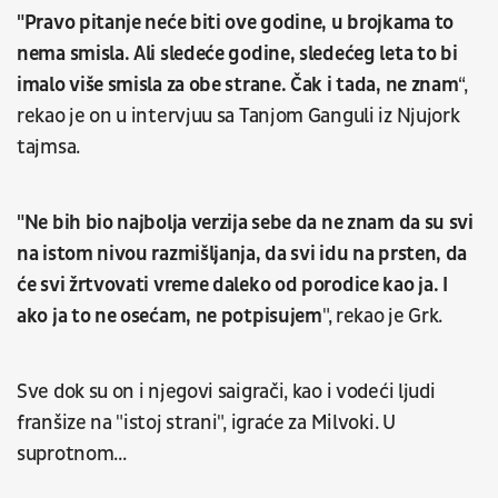
"Pravo pitanje neće biti ove godine, u brojkama to
nema smisla. Ali sledeće godine, sledećeg leta to bi
imalo više smisla za obe strane. Čak i tada, ne znam
“,
rekao je on u intervjuu sa Tanjom Ganguli iz Njujork
tajmsa.
"Ne bih bio najbolja verzija sebe da ne znam da su svi
na istom nivou razmišljanja, da svi idu na prsten, da
će svi žrtvovati vreme daleko od porodice kao ja. I
ako ja to ne osećam, ne potpisujem
", rekao je Grk.
Sve dok su on i njegovi saigrači, kao i vodeći ljudi
franšize na "istoj strani", igraće za Milvoki. U
suprotnom...