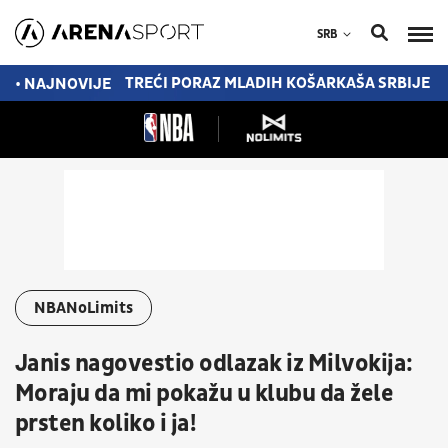
SRB
IME I NOVI GRB
TREĆI PORAZ MLADIH KOŠARKAŠA SRBIJE ZA
• NAJNOVIJE
NBANoLimits
Janis nagovestio odlazak iz Milvokija:
Moraju da mi pokažu u klubu da žele
prsten koliko i ja!