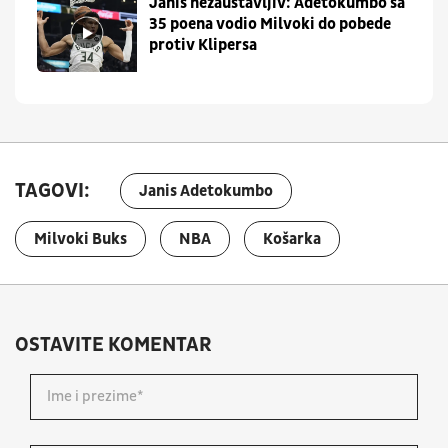
Janis nezaustavljiv: Adetokumbo sa
35 poena vodio Milvoki do pobede
protiv Klipersa
TAGOVI:
Janis Adetokumbo
Milvoki Buks
NBA
Košarka
OSTAVITE KOMENTAR