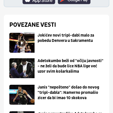
POVEZANE VESTI
Jokićev novi tripl-dabl malo za
pobedu Denvera u Sakramentu
Adetokumbo beži od "očiju javnosti"
- ne želi da bude lice NBA lige već
uzor svim košarkašima
Janis "nepošteno" došao do novog
"tripl-dabla": Namerno promašio
zicer da bi imao 10 skokova