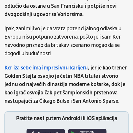
odlučio da ostane u San Francisku i potpiše novi
dvogodišnji ugovor sa Voriorsima.
Ipak, zanimljivo je da vrata potencijalnog odlaska u
Evropu nisu potpuno zatvorena, pošto je i sam Ker
navodno priznao da bi takav scenario mogao da se
dogodi u budućnosti.
Ker iza sebe ima impresivnu karijeru
, jer je kao trener
Golden Stejta osvojio je četiri NBA titule i stvorio
jednu od najvećih dinastija moderne košarke, dok je
kao igrač osvojio čak pet šampionskih prstenova
nastupajući za Čikago Bulse i San Antonio Sparse.
Pratite nas i putem Android ili iOS aplikacija