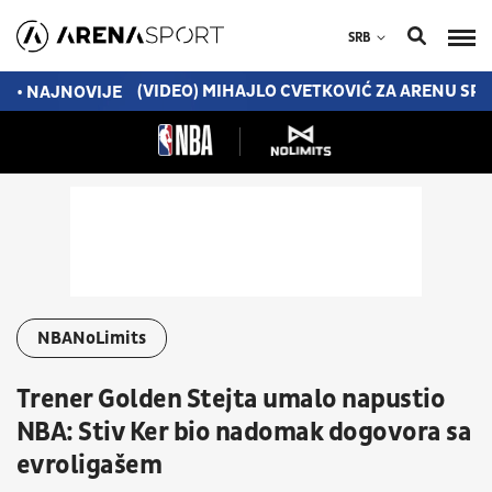
SRB
 ŠALIO SAM SE!
(VIDEO) MIHAJLO CVETKOVIĆ ZA ARENU SP
• NAJNOVIJE
NBANoLimits
Trener Golden Stejta umalo napustio
NBA: Stiv Ker bio nadomak dogovora sa
evroligašem