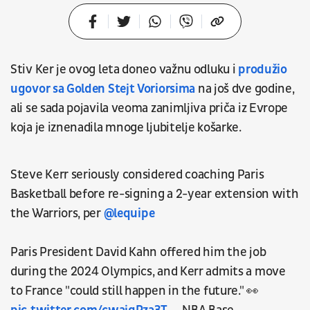
Stiv Ker je ovog leta doneo važnu odluku i
produžio
ugovor sa Golden Stejt Voriorsima
na još dve godine,
ali se sada pojavila veoma zanimljiva priča iz Evrope
koja je iznenadila mnoge ljubitelje košarke.
Steve Kerr seriously considered coaching Paris
Basketball before re-signing a 2-year extension with
the Warriors, per
@lequipe
​Paris President David Kahn offered him the job
during the 2024 Olympics, and Kerr admits a move
to France "could still happen in the future." 👀