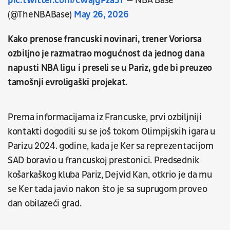
pic.twitter.com/cwajgPza3T
— NBA Base
(@TheNBABase)
May 26, 2026
Kako prenose francuski novinari, trener Voriorsa
ozbiljno je razmatrao mogućnost da jednog dana
napusti NBA ligu i preseli se u Pariz, gde bi preuzeo
tamošnji evroligaški projekat.
Prema informacijama iz Francuske, prvi ozbiljniji
kontakti dogodili su se još tokom Olimpijskih igara u
Parizu 2024. godine, kada je Ker sa reprezentacijom
SAD boravio u francuskoj prestonici. Predsednik
košarkaškog kluba Pariz, Dejvid Kan, otkrio je da mu
se Ker tada javio nakon što je sa suprugom proveo
dan obilazeći grad.