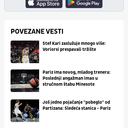
POVEZANE VESTI
Stef Kari zaslužuje mnogo više:
Voriorsi prespavali tržište
Pariz ima novog, mladog trenera:
Poslednji angažman imao u
stručnom štabu Minesote
Još jedno pojačanje "pobeglo" od
Partizana: Sledeća stanica - Pariz