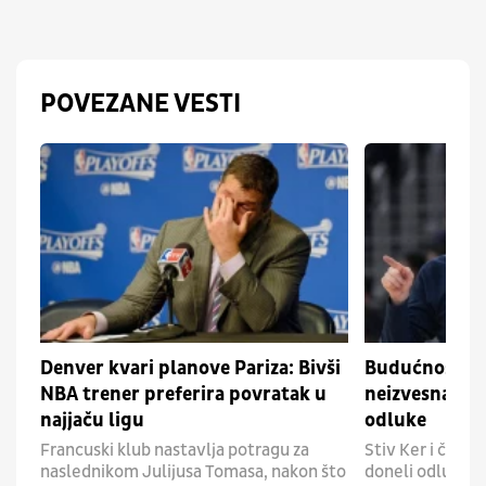
POVEZANE VESTI
Denver kvari planove Pariza: Bivši
Budućnost tr
NBA trener preferira povratak u
neizvesna: Sti
najjaču ligu
odluke
Francuski klub nastavlja potragu za
Stiv Ker i čelni
naslednikom Julijusa Tomasa, nakon što
doneli odluku o