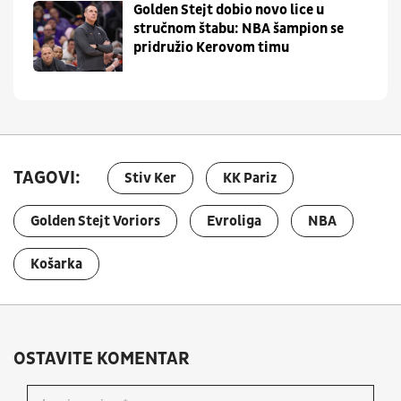
Golden Stejt dobio novo lice u
stručnom štabu: NBA šampion se
pridružio Kerovom timu
TAGOVI:
Stiv Ker
KK Pariz
Golden Stejt Voriors
Evroliga
NBA
Košarka
OSTAVITE KOMENTAR