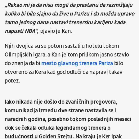
„Rekao mi je da nisu mogli da prestanu da razmišljaju
koliko bi bilo sjajno da žive u Parizu i da možda upravo
tamo jednog dana nastavi trenersku karijeru kada
napusti NBA“
, izjavio je Kan.
Njih dvojica su se potom sastali u hotelu tokom
Olimpijskih igara, a Kan je tom prilikom jasno stavio
do znanja da bi
mesto glavnog trenera Pariza
bilo
otvoreno za Kera kad god odluči da napravi takav
potez.
Iako nikada nije došlo do zvaničnih pregovora,
komunikacija između dve strane nastavila se i
narednih godina, posebno tokom poslednjih meseci
dok se čekala odluka legendarnog trenera o
budućnosti u Golden Stejtu. Na kraju je Ker ipak