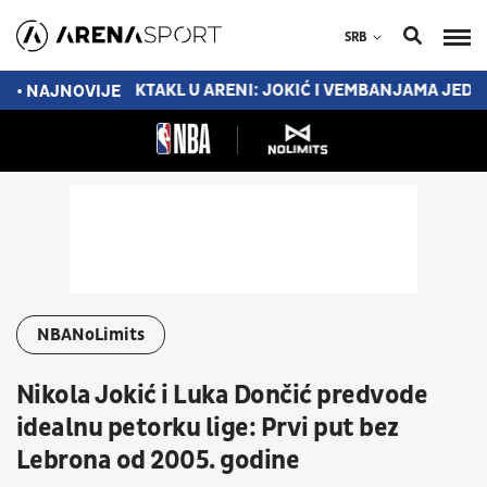
SRB
RNO-BELE
SPEKTAKL U ARENI: JOKIĆ I VEMBANJAMA JEDAN P
• NAJNOVIJE
NBANoLimits
Nikola Jokić i Luka Dončić predvode
idealnu petorku lige: Prvi put bez
Lebrona od 2005. godine