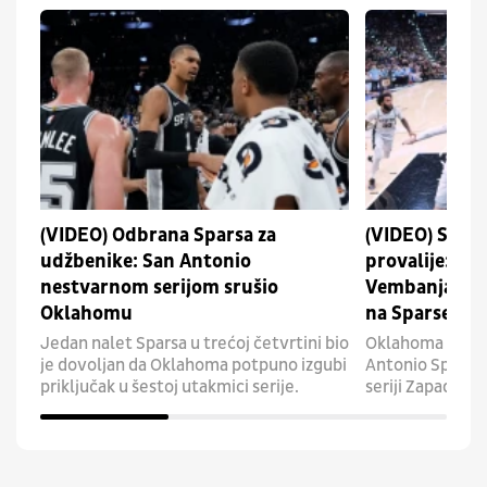
(VIDEO) Odbrana Sparsa za
(VIDEO) San A
udžbenike: San Antonio
provalije: Tan
nestvarnom serijom srušio
Vembanjamu i 
Oklahomu
na Sparse
Jedan nalet Sparsa u trećoj četvrtini bio
Oklahoma Siti T
je dovoljan da Oklahoma potpuno izgubi
Antonio Sparse i
priključak u šestoj utakmici serije.
seriji Zapadne k