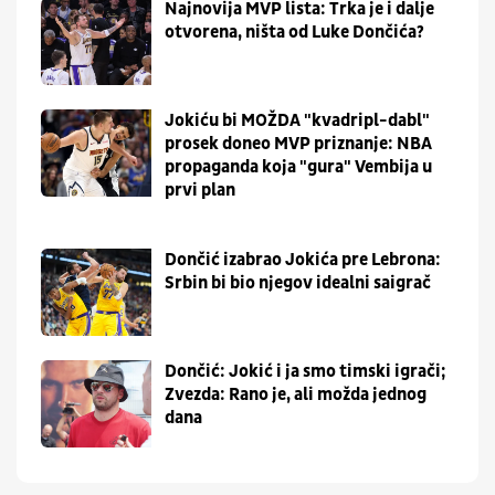
Najnovija MVP lista: Trka je i dalje
otvorena, ništa od Luke Dončića?
Jokiću bi MOŽDA "kvadripl-dabl"
prosek doneo MVP priznanje: NBA
propaganda koja "gura" Vembija u
prvi plan
Dončić izabrao Jokića pre Lebrona:
Srbin bi bio njegov idealni saigrač
Dončić: Jokić i ja smo timski igrači;
Zvezda: Rano je, ali možda jednog
dana