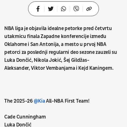
NBA liga je objavila idealne petorke pred četvrtu
utakmicu finala Zapadne konferencije između
Oklahome i San Antonija, a mesto u prvoj NBA
petorci za poslednji regularni deo sezone zauzeli su
Luka Dončić, Nikola Jokić, Šej Gildžas-
Aleksander, Viktor Vembanjama i Kejd Kaningem.
The 2025-26
@Kia
All-NBA First Team!
Cade Cunningham
Luka Dončić