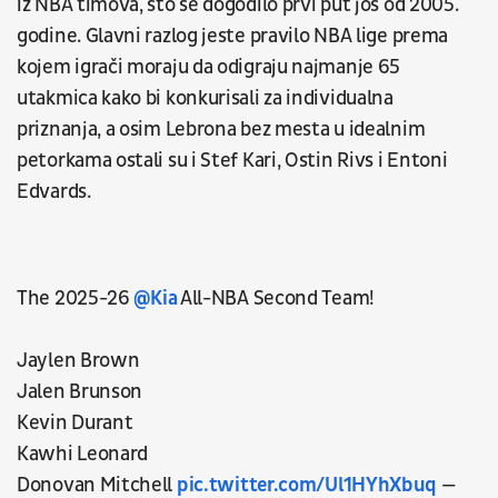
iz NBA timova, što se dogodilo prvi put još od 2005.
godine. Glavni razlog jeste pravilo NBA lige prema
kojem igrači moraju da odigraju najmanje 65
utakmica kako bi konkurisali za individualna
priznanja, a osim Lebrona bez mesta u idealnim
petorkama ostali su i Stef Kari, Ostin Rivs i Entoni
Edvards.
The 2025-26
@Kia
All-NBA Second Team!
Jaylen Brown
Jalen Brunson
Kevin Durant
Kawhi Leonard
Donovan Mitchell
pic.twitter.com/Ul1HYhXbuq
—