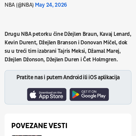
NBA (@NBA)
May 24, 2026
Drugu NBA petorku čine Džejlen Braun, Kavaj Lenard,
Kevin Durent, Džejlen Branson i Donovan Mičel, dok
su u treći tim izabrani Tajris Meksi, Džamal Marej,
Džejlen Džonson, Džejlen Duren i Čet Holmgren.
Pratite nas i putem Android ili iOS aplikacija
POVEZANE VESTI