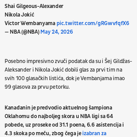
Shai Gilgeous-Alexander
Nikola Jokić
Victor Wembanyama
pic.twitter.com/gRGwvfqfX6
— NBA (@NBA)
May 24, 2026
Posebno impresivno zvuči podatak da su i Šej Gildžas-
Aleksander i Nikola Jokić dobili glas za prvi tim na
svih 100 glasačkih listića, dok je Vembanjama imao
99 glasova za prvu petorku.
Kanađanin je predvodio aktuelnog šampiona
Oklahomu do najboljeg skora u NBA ligi sa 64
pobede, uz proseke od 31.1 poena, 6.6 asistencija i
4.3 skoka po meču, zbog čega je
izabran za