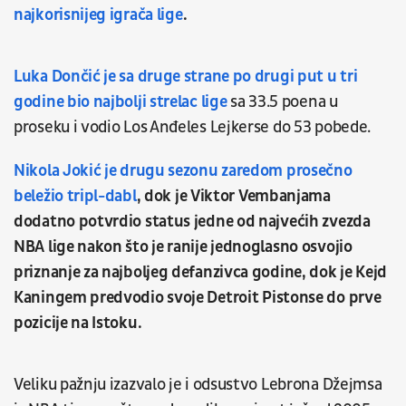
najkorisnijeg igrača lige
.
Luka Dončić je sa druge strane po drugi put u tri
godine bio najbolji strelac lige
sa 33.5 poena u
proseku i vodio Los Anđeles Lejkerse do 53 pobede.
Nikola Jokić je drugu sezonu zaredom prosečno
beležio tripl-dabl
, dok je Viktor Vembanjama
dodatno potvrdio status jedne od najvećih zvezda
NBA lige nakon što je ranije jednoglasno osvojio
priznanje za najboljeg defanzivca godine, dok je Kejd
Kaningem predvodio svoje Detroit Pistonse do prve
pozicije na Istoku.
Veliku pažnju izazvalo je i odsustvo Lebrona Džejmsa