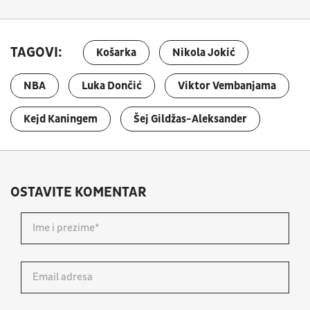
TAGOVI:
Košarka
Nikola Jokić
NBA
Luka Dončić
Viktor Vembanjama
Kejd Kaningem
Šej Gildžas-Aleksander
OSTAVITE KOMENTAR