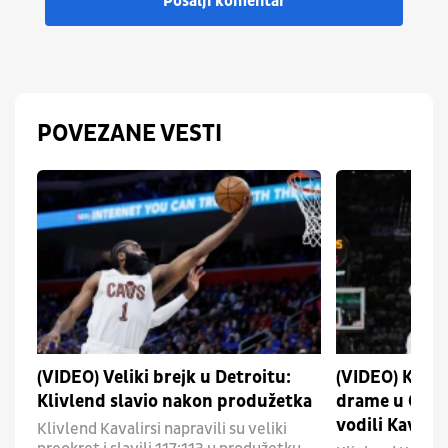
Pošalji komentar
POVEZANE VESTI
(VIDEO) Veliki brejk u Detroitu:
(VIDEO) Klivl
Klivlend slavio nakon produžetka
drame u Ohaju
vodili Kavse 
Klivlend Kavalirsi napravili su veliki