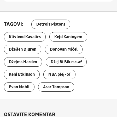
TAGOVI:
Detroit Pistons
Klivlend Kavalirs
Kejd Kaningem
Džejlen Djuren
Donovan Mičel
Džejms Harden
Džej Bi Bikesrtaf
Keni Etkinson
NBA plej-of
Evan Mobli
Asar Tompson
OSTAVITE KOMENTAR