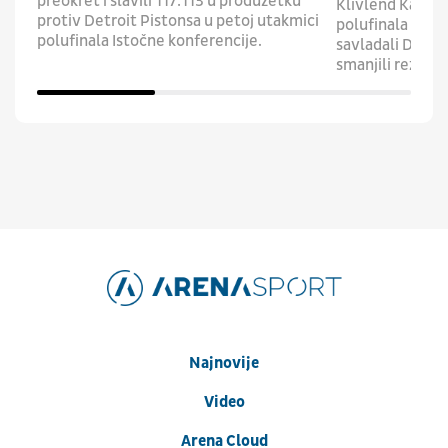
preokret i slavili 117:113 u produžetku
Klivlend Kavali
protiv Detroit Pistonsa u petoj utakmici
polufinala Isto
polufinala Istočne konferencije.
savladali Detroi
smanjili rezultat
Najnovije
Video
Arena Cloud