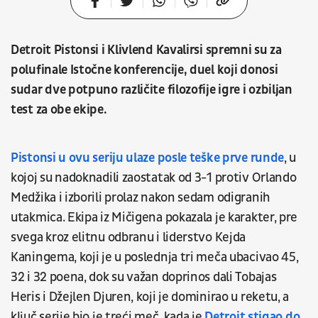
Detroit Pistonsi i Klivlend Kavalirsi spremni su za
polufinale Istočne konferencije, duel koji donosi
sudar dve potpuno različite filozofije igre i ozbiljan
test za obe ekipe.
Pistonsi u ovu seriju ulaze posle teške prve runde
, u
kojoj su nadoknadili zaostatak od 3-1 protiv Orlando
Medžika i izborili prolaz nakon sedam odigranih
utakmica. Ekipa iz Mičigena pokazala je karakter, pre
svega kroz elitnu odbranu i liderstvo Kejda
Kaningema, koji je u poslednja tri meča ubacivao 45,
32 i 32 poena, dok su važan doprinos dali Tobajas
Heris i Džejlen Djuren, koji je dominirao u reketu, a
ključ serije bio je treći meč, kada je
Detroit stigao do