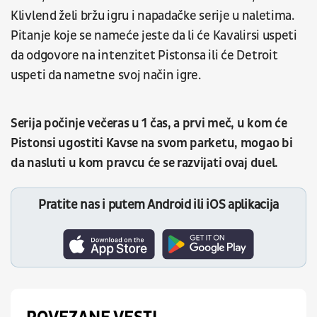
Klivlend želi bržu igru i napadačke serije u naletima.
Pitanje koje se nameće jeste da li će Kavalirsi uspeti
da odgovore na intenzitet Pistonsa ili će Detroit
uspeti da nametne svoj način igre.
Serija počinje večeras u 1 čas, a prvi meč, u kom će
Pistonsi ugostiti Kavse na svom parketu, mogao bi
da nasluti u kom pravcu će se razvijati ovaj duel.
Pratite nas i putem Android ili iOS aplikacija