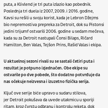
puta, a Klivlend je tri puta izlazio kao pobednik.
Poslednja tri duela iz 2007, 2009. i 2016. godine,
Kavsi su rešili u svoju korist, kada je Lebron Džejms
bio nepremostiva prepreka za Detroit, dok su Pistonsi
jedini trijumf ostvarili 2006. godine u sedam mečeva,
kada su za Detroit nastupali Čonsi Bilaps, Ričard
Hamilton, Ben Valas, Tejšon Prins, Rašid Valas i ekipa.
U aktuelnoj sezoni rivali su se sastali četiri puta i
rezultat je potpuno izjednačen. Obe ekipe su
ostvarile po dve pobede, što dodatno potvrđuje da
nas očekuje neizvesna i izuzetno fizička serija.
Ključ ove serije biće upravo u sudaru stilova,
jer Detroit pokušava da uvede utakmicu u sporiji
ritam, kroz čvrstu odbranu i kontrolu reketa, dok