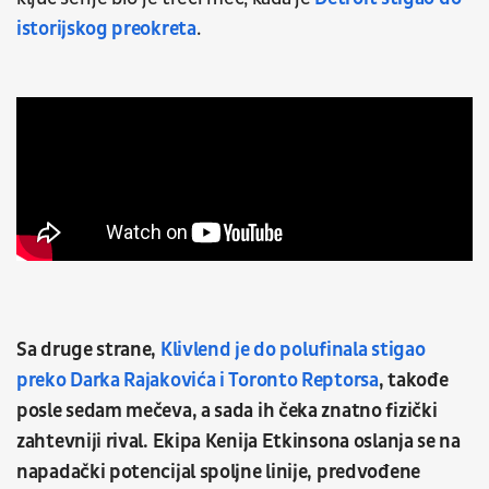
istorijskog preokreta
.
Sa druge strane,
Klivlend je do polufinala stigao
preko Darka Rajakovića i Toronto Reptorsa
, takođe
posle sedam mečeva, a sada ih čeka znatno fizički
zahtevniji rival. Ekipa Kenija Etkinsona oslanja se na
napadački potencijal spoljne linije, predvođene