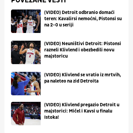
POVEZANE VESTI
(VIDEO) Detroit odbranio domaći
teren: Kavalirsi nemoćni, Pistonsi su
na 2-0 u seriji
(VIDEO) Neuništivi Detroit: Pistonsi
razneli Klivlend i obezbedili novu
majstoricu
(VIDEO) Klivlend se vratio iz mrtvih,
pa naleteo na zid Detroita
(VIDEO) Klivlend pregazio Detroit u
majstorici: Mičel i Kavsi u finalu
Istoka!