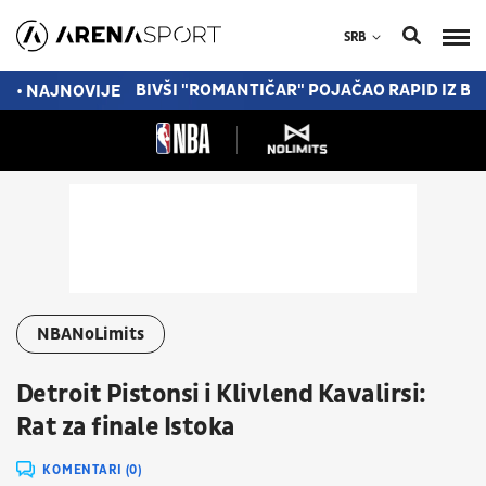
SRB
VLJA U TURSKOJ
BIVŠI "ROMANTIČAR" POJAČAO RAPID IZ B
• NAJNOVIJE
NBANoLimits
Detroit Pistonsi i Klivlend Kavalirsi:
Rat za finale Istoka
KOMENTARI (0)