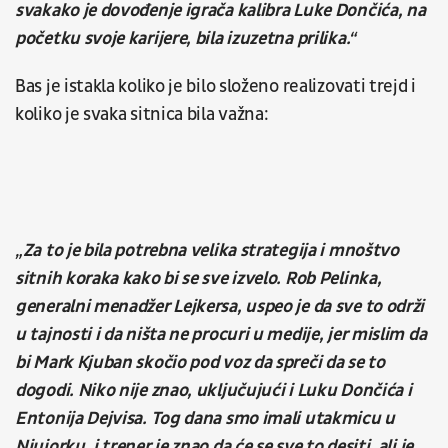
svakako je dovođenje igrača kalibra Luke Dončića, na
početku svoje karijere, bila izuzetna prilika.“
Bas je istakla koliko je bilo složeno realizovati trejd i
koliko je svaka sitnica bila važna:
„Za to je bila potrebna velika strategija i mnoštvo
sitnih koraka kako bi se sve izvelo. Rob Pelinka,
generalni menadžer Lejkersa, uspeo je da sve to održi
u tajnosti i da ništa ne procuri u medije, jer mislim da
bi Mark Kjuban skočio pod voz da spreči da se to
dogodi. Niko nije znao, uključujući i Luku Dončića i
Entonija Dejvisa. Tog dana smo imali utakmicu u
Njujorku, i trener je znao da će se sve to desiti, ali je