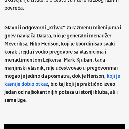
u osvajanju titule, bio često van terena zbog raznih
povreda.
Glavni i odgovorni „krivac“ za razmenu milenijuma i
gnev navijača Dalasa, bio je generalni menadžer
Meveriksa, Niko Herison, koji je koordinisao svaki
korak trejda i vodio pregovore sa vlasnicima i
menadžmentom Lejkersa. Mark Kjuban, tada
manjinski vlasnik, nije učestvovao u pregovorima i
mogao je jedino da posmatra, dok je Herison,
koji je
kasnije dobio otkaz
, bio taj koji je praktično izveo
jedan od najšokantnijih poteza u istoriji kluba, ali i
same lige.