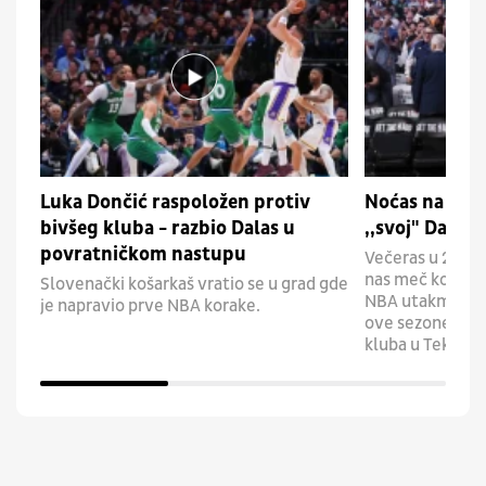
Luka Dončić raspoložen protiv
Noćas na Aren
bivšeg kluba - razbio Dalas u
,,svoj" Dalas
povratničkom nastupu
Večeras u 2.30 
nas meč koji da
Slovenački košarkaš vratio se u grad gde
NBA utakmicu – 
je napravio prve NBA korake.
ove sezone igra
kluba u Teksasu