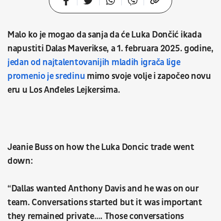
Malo ko je mogao da sanja da će Luka Dončić ikada
napustiti Dalas Maverikse, a 1. februara 2025. godine,
jedan od najtalentovanijih mladih igrača lige
promenio je sredinu
mimo svoje volje i započeo novu
eru u Los Anđeles Lejkersima.
Jeanie Buss on how the Luka Doncic trade went
down:
“Dallas wanted Anthony Davis and he was on our
team. Conversations started but it was important
they remained private…. Those conversations