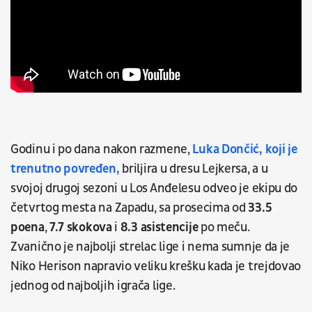
Godinu i po dana nakon razmene,
Luka Dončić, koji je
trenutno povređen,
briljira u dresu Lejkersa, a u
svojoj drugoj sezoni u Los Anđelesu odveo je ekipu do
četvrtog mesta na Zapadu, sa prosecima od
33.5
poena
,
7.7 skokova
i
8.3 asistencije
po meču.
Zvanično je najbolji strelac lige i nema sumnje da je
Niko Herison napravio veliku krešku kada je trejdovao
jednog od najboljih igrača lige.