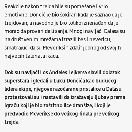
Reakcije nakon trejda bile su pomešane i vrlo
emotivne, Dončić je bio šokiran kada je saznao da je
trejdovan, a navodno je bio toliko iznenađen da je
morao da proveri da li sanja. Mnogi navijači Dalasa su
na društvenim mrežama izrazili bes i nevericu,
smatrajući da su Meveriksi “izdali” jednog od svojih
najvećih talenata ikada.
Dok su navijači Los Anđeles Lejkersa slavili dolazak
superstara i gledali u Luku Dončića kao budućeg
lidera ekipe, njegove razočarane pristalice u Dalasu
protestovali su i nastavili da izražavaju ljubav prema
igraču koji je bio zaštitno lice dranšize, i koji je
predvodio Meverikse do velikog finala pre velikog
trejda.