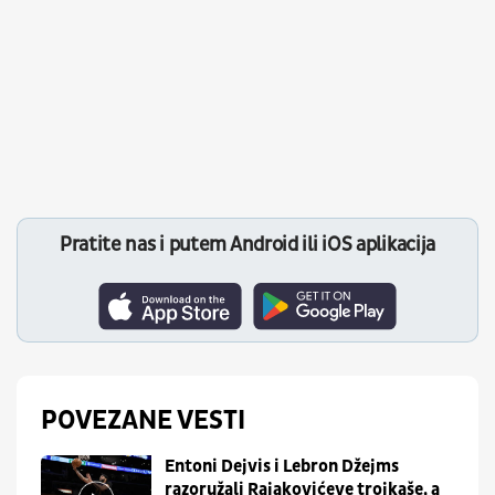
Pratite nas i putem Android ili iOS aplikacija
POVEZANE VESTI
Entoni Dejvis i Lebron Džejms
razoružali Rajakovićeve trojkaše, a