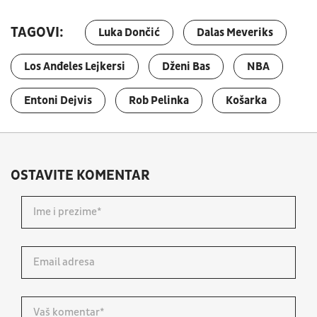
TAGOVI:
Luka Dončić
Dalas Meveriks
Los Anđeles Lejkersi
Dženi Bas
NBA
Entoni Dejvis
Rob Pelinka
Košarka
OSTAVITE KOMENTAR