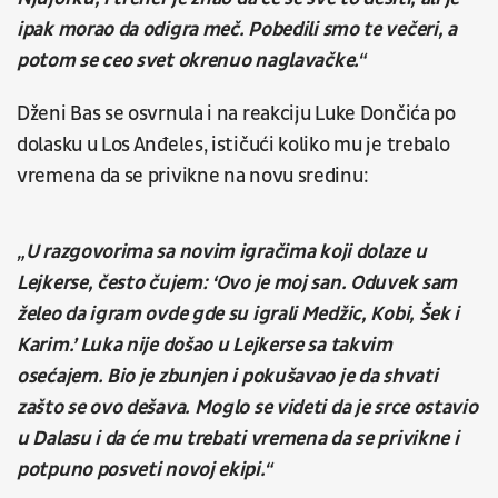
ipak morao da odigra meč. Pobedili smo te večeri, a
potom se ceo svet okrenuo naglavačke.“
Dženi Bas se osvrnula i na reakciju Luke Dončića po
dolasku u Los Anđeles, ističući koliko mu je trebalo
vremena da se privikne na novu sredinu:
„U razgovorima sa novim igračima koji dolaze u
Lejkerse, često čujem: ‘Ovo je moj san. Oduvek sam
želeo da igram ovde gde su igrali Medžic, Kobi, Šek i
Karim.’ Luka nije došao u Lejkerse sa takvim
osećajem. Bio je zbunjen i pokušavao je da shvati
zašto se ovo dešava. Moglo se videti da je srce ostavio
u Dalasu i da će mu trebati vremena da se privikne i
potpuno posveti novoj ekipi.“