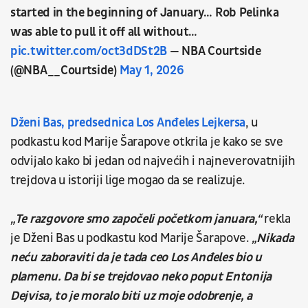
started in the beginning of January… Rob Pelinka
was able to pull it off all without…
pic.twitter.com/oct3dDSt2B
— NBA Courtside
(@NBA__Courtside)
May 1, 2026
Dženi Bas, predsednica Los Anđeles Lejkersa
, u
podkastu kod Marije Šarapove otkrila je kako se sve
odvijalo kako bi jedan od najvećih i najneverovatnijih
trejdova u istoriji lige mogao da se realizuje.
„Te razgovore smo započeli početkom januara,“
rekla
je Dženi Bas u podkastu kod Marije Šarapove.
„Nikada
neću zaboraviti da je tada ceo Los Anđeles bio u
plamenu. Da bi se trejdovao neko poput Entonija
Dejvisa, to je moralo biti uz moje odobrenje, a