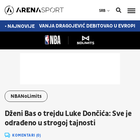
SRB
LIKI POVRATAK?
VANJA DRAGOJEVIĆ DEBITOVAO U EVROPI Z
• NAJNOVIJE
NBANoLimits
Dženi Bas o trejdu Luke Dončića: Sve je
odrađeno u strogoj tajnosti
KOMENTARI (0)