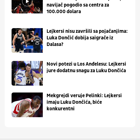
navijač pogodio sa centra za
100.000 dolara
Lejkersi nisu završili sa pojačanjima:
Luka Dončić dobija saigrače iz
Dalasa?
Novi potezi u Los Anđelesu: Lejkersi
jure dodatnu snagu za Luku Dončića
Mekgrejdi veruje Pelinki: Lejkersi
imaju Luku Dončića, biće
konkurentni