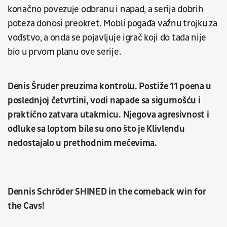
konačno povezuje odbranu i napad, a serija dobrih
poteza donosi preokret. Mobli pogađa važnu trojku za
vođstvo, a onda se pojavljuje igrač koji do tada nije
bio u prvom planu ove serije.
Denis Šruder preuzima kontrolu. Postiže 11 poena u
poslednjoj četvrtini, vodi napade sa sigurnošću i
praktično zatvara utakmicu. Njegova agresivnost i
odluke sa loptom bile su ono što je Klivlendu
nedostajalo u prethodnim mečevima.
Dennis Schröder SHINED in the comeback win for
the Cavs!