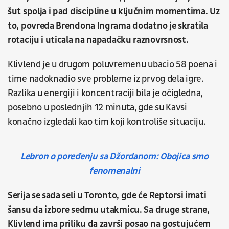
šut spolja i pad discipline u ključnim momentima. Uz
to, povreda Brendona Ingrama dodatno je skratila
rotaciju i uticala na napadačku raznovrsnost.
Klivlend je u drugom poluvremenu ubacio 58 poena i
time nadoknadio sve probleme iz prvog dela igre.
Razlika u energiji i koncentraciji bila je očigledna,
posebno u poslednjih 12 minuta, gde su Kavsi
konačno izgledali kao tim koji kontroliše situaciju.
Lebron o poređenju sa Džordanom: Obojica smo
fenomenalni
Serija se sada seli u Toronto, gde će Reptorsi imati
šansu da izbore sedmu utakmicu. Sa druge strane,
Klivlend ima priliku da završi posao na gostujućem