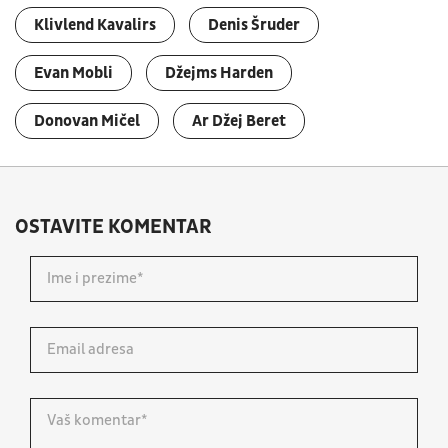
Klivlend Kavalirs
Denis Šruder
Evan Mobli
Džejms Harden
Donovan Mičel
Ar Džej Beret
OSTAVITE KOMENTAR