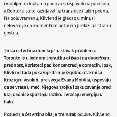
izgubljenim loptama ponovo su isplivali na površinu,
a Reptorsi su to kažnjavali iz tranzicije i lakih poena.
Na poluvremenu, Klivlend je gledao u minus i
delovalo je da momentum potpuno prelazi na stranu
gostiju.
Treća četvrtina donela je nastavak problema.
Toronto je u jednom trenutku otišao i na dvocifrenu
prednost, koristeći pad koncentracije domaćih. Ipak,
Klivlend tada pokazuje da nije izgubio utakmicu.
Kroz igru visokih, pre svega Evana Moblija, uspevaju
da se vrate u meč. Njegova trojka i zakucavanje pred
kraj deonice spuštaju razliku i vraćaju energiju u
halu.
Poslednja četvrtina bila je trenutak odluke. Klivlend