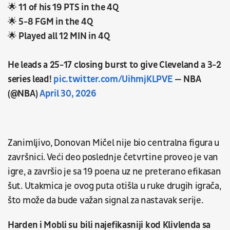
🌟 11 of his 19 PTS in the 4Q
🌟 5-8 FGM in the 4Q
🌟 Played all 12 MIN in 4Q
He leads a 25-17 closing burst to give Cleveland a 3-2
series lead!
pic.twitter.com/UihmjKLPVE
— NBA
(@NBA)
April 30, 2026
Zanimljivo, Donovan Mičel nije bio centralna figura u
završnici. Veći deo poslednje četvrtine proveo je van
igre, a završio je sa 19 poena uz ne preterano efikasan
šut. Utakmica je ovog puta otišla u ruke drugih igrača,
što može da bude važan signal za nastavak serije.
Harden i Mobli su bili najefikasniji kod Klivlenda sa