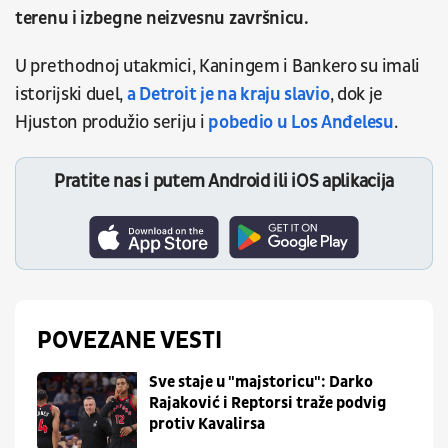
terenu i izbegne neizvesnu završnicu.
U prethodnoj utakmici, Kaningem i Bankero su imali
istorijski duel,
a Detroit je na kraju slavio
, dok je
Hjuston produžio seriju i
pobedio u Los Anđelesu
.
Pratite nas i putem Android ili iOS aplikacija
POVEZANE VESTI
Sve staje u "majstoricu": Darko
Rajaković i Reptorsi traže podvig
protiv Kavalirsa