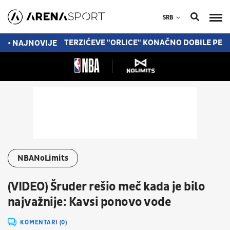
SRB
OSAO IZ NEBUHA
TERZIĆEVE "ORLICE" KONAČNO DOBILE PETI S
• NAJNOVIJE
NBANoLimits
(VIDEO) Šruder rešio meč kada je bilo
najvažnije: Kavsi ponovo vode
KOMENTARI (0)