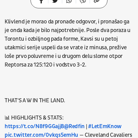
Klivlend je morao da pronađe odgovor, i pronašao ga
je onda kada je bilo najpotrebnije. Posle dva poraza u
Torontu i ozbiljnog pada forme, Kavsi su u petoj
utakmici serije uspeli da se vrate iz minusa, prežive
loše prvo poluvreme i u drugom delu slome otpor
Reptorsa za 125:120 i vođstvo 3-2.
THAT'S A W IN THE LAND.
📊 HIGHLIGHTS & STATS:
https://t.co/N8f9GGajjB
@Redfin
|
#LetEmKnow
pic.twitter.com/0vkqs5emHu
— Cleveland Cavaliers