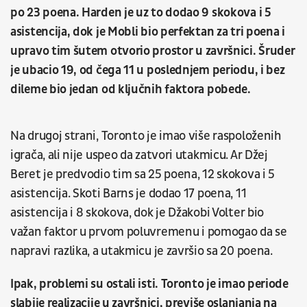
po 23 poena. Harden je uz to dodao 9 skokova i 5
asistencija, dok je Mobli bio perfektan za tri poena i
upravo tim šutem otvorio prostor u završnici. Šruder
je ubacio 19, od čega 11 u poslednjem periodu, i bez
dileme bio jedan od ključnih faktora pobede.
Na drugoj strani, Toronto je imao više raspoloženih
igrača, ali nije uspeo da zatvori utakmicu. Ar Džej
Beret je predvodio tim sa 25 poena, 12 skokova i 5
asistencija. Skoti Barns je dodao 17 poena, 11
asistencija i 8 skokova, dok je Džakobi Volter bio
važan faktor u prvom poluvremenu i pomogao da se
napravi razlika, a utakmicu je završio sa 20 poena.
Ipak, problemi su ostali isti. Toronto je imao periode
slabije realizacije u završnici, previše oslanjanja na