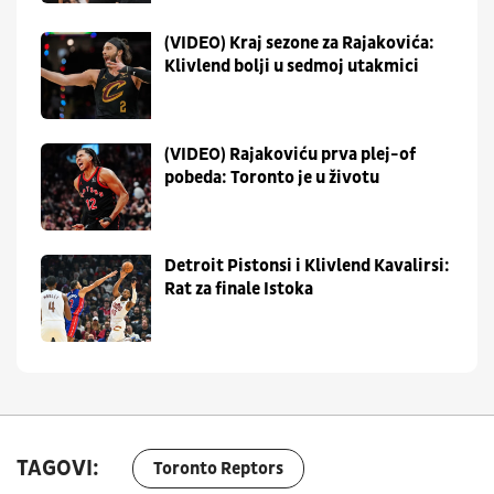
(VIDEO) Kraj sezone za Rajakovića:
Klivlend bolji u sedmoj utakmici
(VIDEO) Rajakoviću prva plej-of
pobeda: Toronto je u životu
Detroit Pistonsi i Klivlend Kavalirsi:
Rat za finale Istoka
TAGOVI:
Toronto Reptors