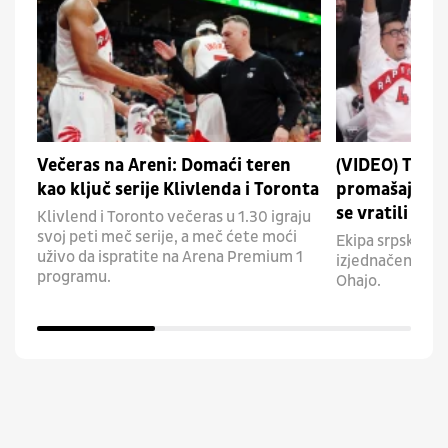
Večeras na Areni: Domaći teren
(VIDEO) Toron
kao ključ serije Klivlenda i Toronta
promašaja: Ra
se vratili
Klivlend i Toronto večeras u 1.30 igraju
svoj peti meč serije, a meč ćete moći
Ekipa srpskog tr
uživo da ispratite na Arena Premium 1
izjednačenja u se
programu.
Ohajo.