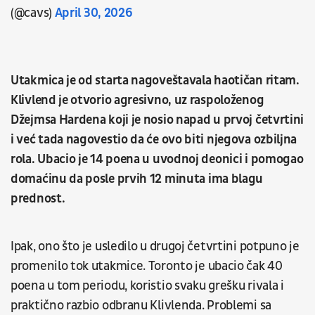
(@cavs)
April 30, 2026
Utakmica je od starta nagoveštavala haotičan ritam.
Klivlend je otvorio agresivno, uz raspoloženog
Džejmsa Hardena koji je nosio napad u prvoj četvrtini
i već tada nagovestio da će ovo biti njegova ozbiljna
rola. Ubacio je 14 poena u uvodnoj deonici i pomogao
domaćinu da posle prvih 12 minuta ima blagu
prednost.
Ipak, ono što je usledilo u drugoj četvrtini potpuno je
promenilo tok utakmice. Toronto je ubacio čak 40
poena u tom periodu, koristio svaku grešku rivala i
praktično razbio odbranu Klivlenda. Problemi sa