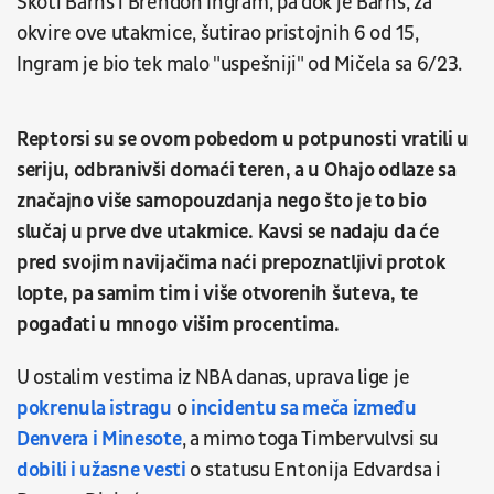
Skoti Barns i Brendon Ingram, pa dok je Barns, za
okvire ove utakmice, šutirao pristojnih 6 od 15,
Ingram je bio tek malo "uspešniji" od Mičela sa 6/23.
Reptorsi su se ovom pobedom u potpunosti vratili u
seriju, odbranivši domaći teren, a u Ohajo odlaze sa
značajno više samopouzdanja nego što je to bio
slučaj u prve dve utakmice. Kavsi se nadaju da će
pred svojim navijačima naći prepoznatljivi protok
lopte, pa samim tim i više otvorenih šuteva, te
pogađati u mnogo višim procentima.
U ostalim vestima iz NBA danas, uprava lige je
pokrenula istragu
o
incidentu sa meča između
Denvera i Minesote
, a mimo toga Timbervulvsi su
dobili i užasne vesti
o statusu Entonija Edvardsa i