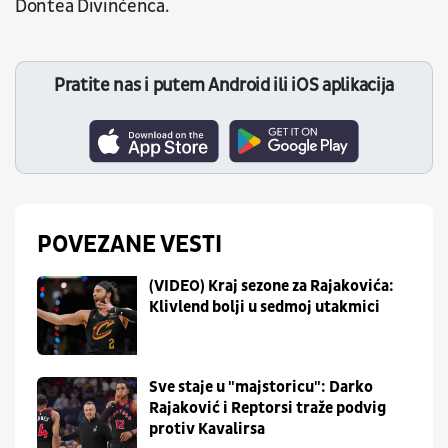
Dontea Divinćenca.
Pratite nas i putem Android ili iOS aplikacija
POVEZANE VESTI
(VIDEO) Kraj sezone za Rajakovića:
Klivlend bolji u sedmoj utakmici
Sve staje u "majstoricu": Darko
Rajaković i Reptorsi traže podvig
protiv Kavalirsa