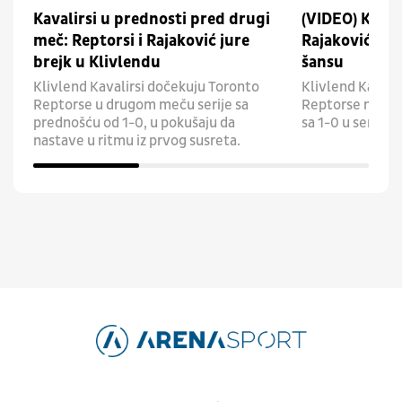
Kavalirsi u prednosti pred drugi
(VIDEO) Klivle
meč: Reptorsi i Rajaković jure
Rajakovićev T
brejk u Klivlendu
šansu
Klivlend Kavalirsi dočekuju Toronto
Klivlend Kavalir
Reptorse u drugom meču serije sa
Reptorse na otv
prednošću od 1-0, u pokušaju da
sa 1-0 u seriji.
nastave u ritmu iz prvog susreta.