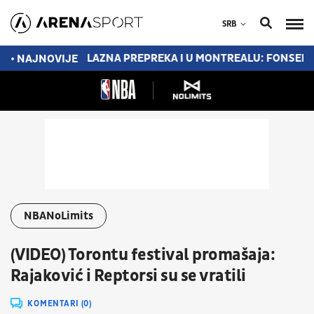
SRB
DA..."
NEPRELAZNA PREPREKA I U MONTREALU: FONSEKA IZB
• NAJNOVIJE
NBANoLimits
(VIDEO) Torontu festival promašaja:
Rajaković i Reptorsi su se vratili
KOMENTARI (0)