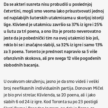
Da se akteri susreta nisu probudili u poslednjoj
četvrtini, mogli smo veoma lako prisustvovati jednoj
od najslabijih šuterskih utakmicama u skorijoj istoriji
lige. Klivlend je utakmicu završio sa 37% iz igre i 25%
u šutu za tri poena, a ono što je prosto neverovatno
jeste da je pobednički tim na ovoj utakmici bio još,
reklo bi se i značajno slabiji, sa 32% iz igre i samo 13%
za 3 poena. Toronto je prednost napravio sa 5 više
ofanzivnih skokova, ali pre svega 12 više pogođenih
slobodnih bacanja.
U ovakvom okruženju, jasno je da smo videli i veliki
broj neefikasnih individualnih partija. Donovan Mičel
je bio prvi strelac Klivlenda, sa 20 poena, ali i jako
slabih 6 od 24 iz igre. Kod Toronta su po 23 postigli