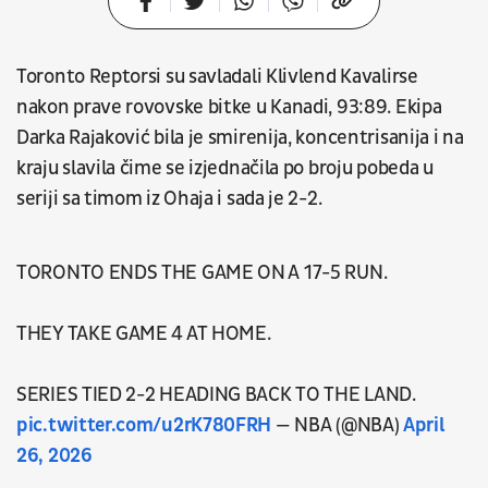
Toronto Reptorsi su savladali Klivlend Kavalirse
nakon prave rovovske bitke u Kanadi, 93:89. Ekipa
Darka Rajaković bila je smirenija, koncentrisanija i na
kraju slavila čime se izjednačila po broju pobeda u
seriji sa timom iz Ohaja i sada je 2-2.
TORONTO ENDS THE GAME ON A 17-5 RUN.
THEY TAKE GAME 4 AT HOME.
SERIES TIED 2-2 HEADING BACK TO THE LAND.
pic.twitter.com/u2rK780FRH
— NBA (@NBA)
April
26, 2026