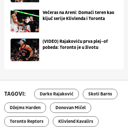
Večeras na Areni: Domaći teren kao
ključ serije Klivlenda i Toronta
(VIDEO) Rajakoviću prva plej-of
pobeda: Toronto je u životu
TAGOVI:
Darko Rajaković
Skoti Barns
Džejms Harden
Donovan Mičel
Toronto Reptors
Klivlend Kavalirs