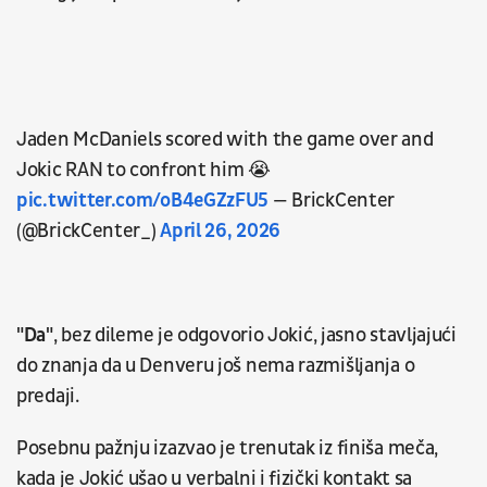
Jaden McDaniels scored with the game over and
Jokic RAN to confront him 😭
pic.twitter.com/oB4eGZzFU5
— BrickCenter
(@BrickCenter_)
April 26, 2026
"Da"
, bez dileme je odgovorio Jokić, jasno stavljajući
do znanja da u Denveru još nema razmišljanja o
predaji.
Posebnu pažnju izazvao je trenutak iz finiša meča,
kada je Jokić ušao u verbalni i fizički kontakt sa