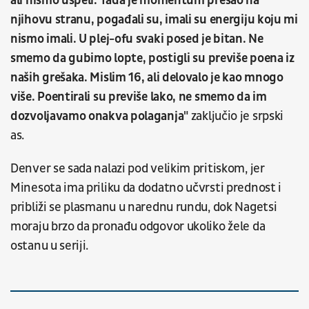
ali nismo uspeli. Tada je momentum prešao na
njihovu stranu, pogađali su, imali su energiju koju mi
nismo imali. U plej-ofu svaki posed je bitan. Ne
smemo da gubimo lopte, postigli su previše poena iz
naših grešaka. Mislim 16, ali delovalo je kao mnogo
više. Poentirali su previše lako, ne smemo da im
dozvoljavamo onakva polaganja"
zaključio je srpski
as.
Denver se sada nalazi pod velikim pritiskom, jer
Minesota ima priliku da dodatno učvrsti prednost i
približi se plasmanu u narednu rundu, dok Nagetsi
moraju brzo da pronađu odgovor ukoliko žele da
ostanu u seriji.