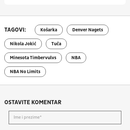
TAGOVI:
Košarka
Denver Nagets
Nikola Jokić
Tuča
Minesota Timbervulvs
NBA
NBA No Limits
OSTAVITE KOMENTAR