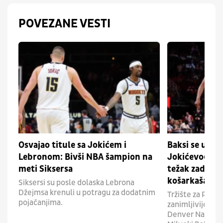
POVEZANE VESTI
Osvajao titule sa Jokićem i
Baksi se uklju
Lebronom: Bivši NBA šampion na
Jokićevog sa
meti Siksersa
težak zadatak
košarkaša
Siksersi su posle dolaska Lebrona
Džejmsa krenuli u potragu za dodatnim
Tržište za Pejt
pojačanjima.
zanimljivije, a u
Denver Nagetsa s