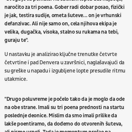
naročito za tri poena. Gober radi dobar posao, fizički
je jak, testira sudije, ometa šuteve... on je vrhunski
defanzivac. Ali nije samo on, cela njihova ekipa je
velika, dugačka, visoka, stalno su rukama na tebi,
guraju te".
U nastavku je analizirao ključne trenutke četvrte
četvrtine i pad Denvera u završnici, naglašavajući da
su greške u napadu i izgubljene lopte presudile ritmu
utakmice.
"Drugo poluvreme je počelo tako da je moglo da ode
na obe strane. Imali su tri poena prednosti na startu
poslednje deonice. Mislim da smo imali prilike da
lakše poentiramo, da dođemo do otvorenih šuteva,