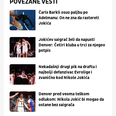
POVEZANE VESTI
Čarls Barkli osuo paljbu po
Adelmanu: On ne zna da rastereti
Jokića
Jokićev saigrač želi da napusti
Denver: Četiri kluba u trci za njegov
potpis
Nekadašnji drugi pik na draftu i
najbolji defanzivac Evrolige i
zvanično kod Nikole Jokića
Denver pred veoma teškom
odlukom: Nikola Jokić bi mogao da
ostane bez saigrača