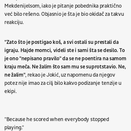
Mekdenijelsom, iako je pitanje pobednika praktično
već bilo rešeno. Objasnio je šta je bio okidač za takvu
reakciju.
"Zato što je postigao koš, a svi ostali su prestali da
igraju. Hajde momci, videli ste i sami šta se desilo. To
je ono "nepisano pravilo" da se ne poentira na samom
kraju meča. Ne žalim što sam mu se suprotstavio. Ne,
ne žalim"
, rekao je Jokić, uz napomenu da njegov
potez nije imao za cilj bilo kakvo podizanje tenzije u
ekipi.
"Because he scored when everybody stopped
playing."