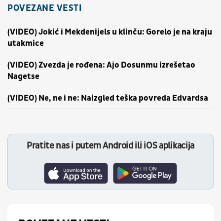
POVEZANE VESTI
(VIDEO) Jokić i Mekdenijels u klinču: Gorelo je na kraju
utakmice
(VIDEO) Zvezda je rođena: Ajo Dosunmu izrešetao
Nagetse
(VIDEO) Ne, ne i ne: Naizgled teška povreda Edvardsa
Pratite nas i putem Android ili iOS aplikacija