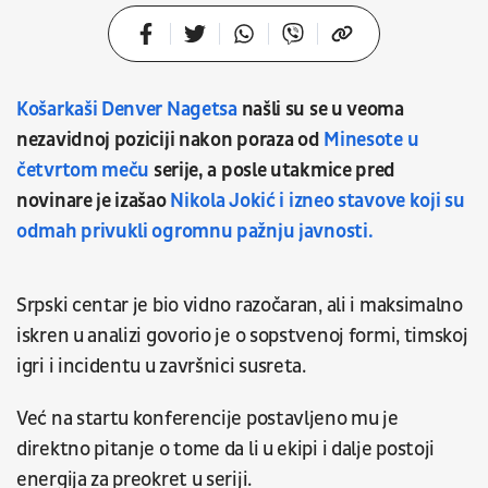
Košarkaši Denver Nagetsa
našli su se u veoma
nezavidnoj poziciji nakon poraza od
Minesote u
četvrtom meču
serije, a posle utakmice pred
novinare je izašao
Nikola Jokić i izneo stavove koji su
odmah privukli ogromnu pažnju javnosti.
Srpski centar je bio vidno razočaran, ali i maksimalno
iskren u analizi govorio je o sopstvenoj formi, timskoj
igri i incidentu u završnici susreta.
Već na startu konferencije postavljeno mu je
direktno pitanje o tome da li u ekipi i dalje postoji
energija za preokret u seriji.