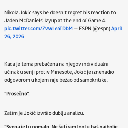
Nikola Jokic says he doesn't regret his reaction to
Jaden McDaniels' layup at the end of Game 4.
pic.twitter.com/ZvwLeaTDbM
— ESPN (@espn)
April
26, 2026
Kada je tema prebačena na njegov individualni
učinak u seriji protiv Minesote, Jokić je iznenadio
odgovorom u kojem nije bežao od samokritike.
"Prosečno".
Zatim je Jokić izvršio dublju analizu.
"Svega je tu pomalo. Ne šutiram loptu baš najbolje,