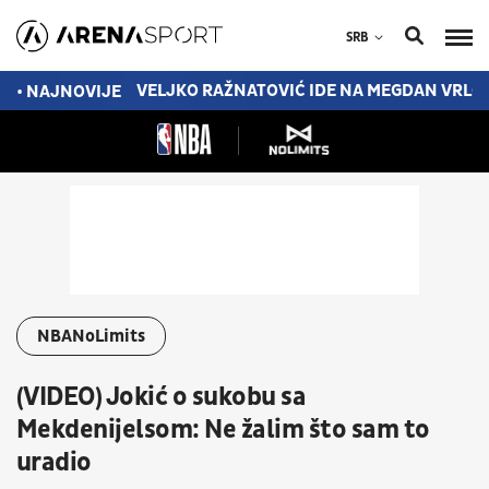
SRB
JI OD ATLETIKA
VELJKO RAŽNATOVIĆ IDE NA MEGDAN VRLO 
• NAJNOVIJE
NBANoLimits
(VIDEO) Jokić o sukobu sa
Mekdenijelsom: Ne žalim što sam to
uradio