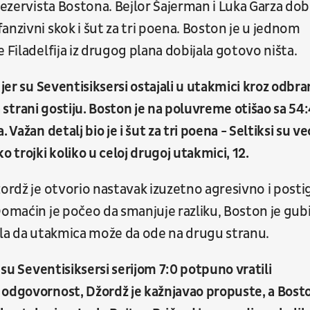
rezervista Bostona. Bejlor Šajerman i Luka Garza dobi
anzivni skok i šut za tri poena. Boston je u jednom
 Filadelfija iz drugog plana dobijala gotovo ništa.
 jer su Seventisiksersi ostajali u utakmici kroz odbr
na strani gostiju. Boston je na poluvreme otišao sa 54:
Važan detalj bio je i šut za tri poena - Seltiksi su ve
trojki koliko u celoj drugoj utakmici, 12.
žordž je otvorio nastavak izuzetno agresivno i posti
Domaćin je počeo da smanjuje razliku, Boston je gub
ećala da utakmica može da ode na drugu stranu.
 su Seventisiksersi serijom 7:0 potpuno vratili
 odgovornost, Džordž je kažnjavao propuste, a Bost