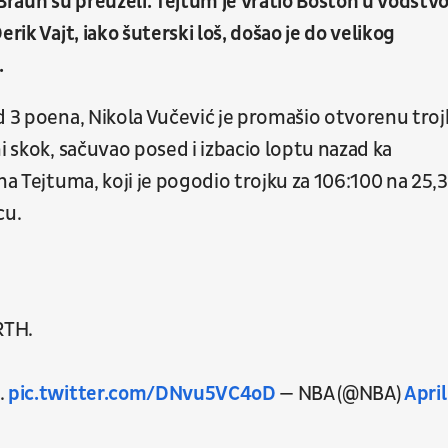
i Braun su preuzeli. Tejtum je vratio Boston u vođstvo
rik Vajt, iako šuterski loš, došao je do velikog
.
d 3 poena, Nikola Vučević je promašio otvorenu troj
i skok, sačuvao posed i izbacio loptu nazad ka
na Tejtuma, koji je pogodio trojku za 106:100 na 25,3
cu.
RTH.
.
pic.twitter.com/DNvu5VC4oD
— NBA (@NBA)
April