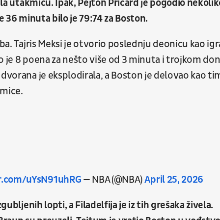
rila utakmicu. Ipak, Pejton Pričard je pogodio nekolik
e 36 minuta bilo je 79:74 za Boston.
rba. Tajris Meksi je otvorio poslednju deonicu kao igr
o je 8 poena za nešto više od 3 minuta i trojkom do
 dvorana je eksplodirala, a Boston je delovao kao ti
kmice.
er.com/uYsN91uhRG
— NBA (@NBA)
April 25, 2026
ubljenih lopti, a Filadelfija je iz tih grešaka živela.