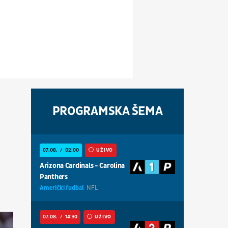
PROGRAMSKA ŠEMA
07.08.
02:00
UŽIVO
Arizona Cardinals - Carolina
Panthers
Američki fudbal
NFL
07.08.
14:30
UŽIVO