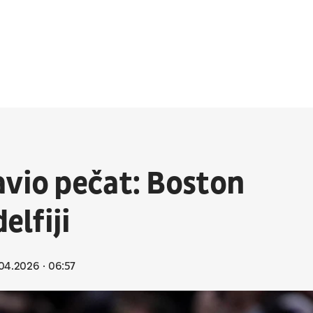
avio pečat: Boston
elfiji
04.2026
06:57