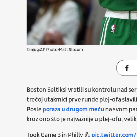
Tanjug/AP Photo/Matt Slocum
Boston Seltiksi vratili su kontrolu nad ser
trećoj utakmici prve runde plej-ofa slavil
Posle
poraza u drugom meču
na svom park
kroz ono što je najvažnije u plej-ofu, velik
Took Game 3 in Philly 💪
pic.twitter.com