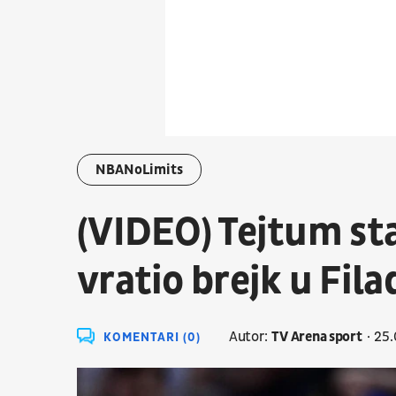
NBANoLimits
(VIDEO) Tejtum st
vratio brejk u Filad
Autor:
TV Arena sport
25.
KOMENTARI (0)