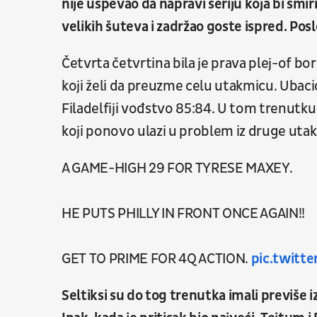
nije uspevao da napravi seriju koja bi smi
velikih šuteva i zadržao goste ispred. Posl
Četvrta četvrtina bila je prava plej-of bo
koji želi da preuzme celu utakmicu. Ubaci
Filadelfiji vođstvo 85:84. U tom trenutku
koji ponovo ulazi u problem iz druge uta
A GAME-HIGH 29 FOR TYRESE MAXEY.
HE PUTS PHILLY IN FRONT ONCE AGAIN!!
GET TO PRIME FOR 4Q ACTION.
pic.twitt
Seltiksi su do tog trenutka imali previše izg