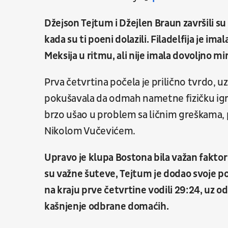
Džejson Tejtum i Džejlen Braun završili su
kada su ti poeni dolazili. Filadelfija je ima
Meksija u ritmu, ali nije imala dovoljno m
Prva četvrtina počela je prilično tvrdo, uz
pokušavala da odmah nametne fizičku igru,
brzo ušao u problem sa ličnim greškama,
Nikolom Vučevićem.
Upravo je klupa Bostona bila važan faktor
su važne šuteve, Tejtum je dodao svoje poe
na kraju prve četvrtine vodili 29:24, uz o
kašnjenje odbrane domaćih.