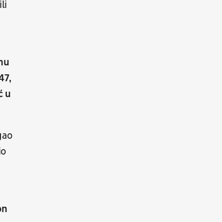
li
08.08.
19:30
UŽIVO
Hartberg - Sturm
Fudbal
AUSTRIJSKA LIGA
anu
08.08.
20:00
UŽIVO
47,
Budućnost - Dečić
Fudbal
CRNOGORSKA LIGA
ć u
08.08.
17:30
UŽIVO
gao
OFK Vršac - Proleter
Fudbal
PRVA LIGA SRBIJE
io
07.08.
11:00
UŽIVO
Velika Britanija: Slobodan
Trening 1
on
Moto Sport
MOTO 3