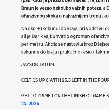
Ipak, kada je pritisak bio najveći, Tejtum 
Braun je vezao nekoliko važnih poteza, a De
ofanzivnog skoka u najvažnijem trenutku
Na oko 30 sekundi do kraja, pri vođstvu o
ali je Derik Vajt uhvatio ogroman ofanzivn
perimetru. Akcija se nastavila kroz Džejso
sekunde do kraja i praktično rešio utakmi
JAYSON TATUM.
CELTICS UP 6 WITH 25.3 LEFT IN THE FOU
GET TO PRIME FOR THE FINISH OF GAME 3
25, 2026