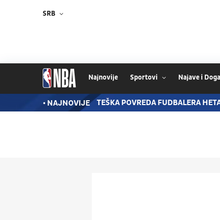
SRB
Najnovije
Sportovi
Najave i Doga
NGALA PRED POTPISOM
TEŠKA POVREDA FUDBALERA HETAF
• NAJNOVIJE