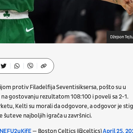
Džejson Tej
ijom protiv Filadelfija Seventisiksersa, pošto su u
i na gostovanju rezultatom 108:100 i poveli sa 2-1.
etu, Kelti su morali da odgovore, a odgovor je sti
e šuteve najboljih igrača u završnici.
/NEFU2uKifE
— Boston Celtics (@celtics)
April 25, 2