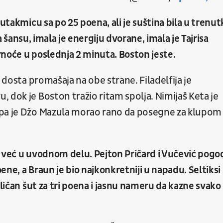
 utakmicu sa po 25 poena, ali je suština bila u trenu
la šansu, imala je energiju dvorane, imala je Tajrisa
irnoće u poslednja 2 minuta. Boston jeste.
 dosta promašaja na obe strane. Filadelfija je
 dok je Boston tražio ritam spolja. Nimijaš Keta je
 pa je Džo Mazula morao rano da posegne za klupom 
 već u uvodnom delu. Pejton Pričard i Vučević pogod
ne, a Braun je bio najkonkretniji u napadu. Seltiksi
dličan šut za tri poena i jasnu nameru da kazne svako