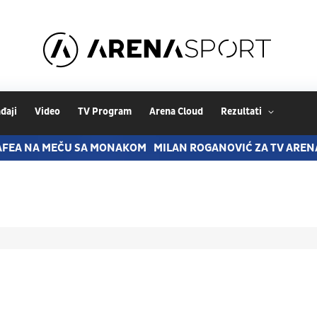
đaji
Video
TV Program
Arena Cloud
Rezultati
EA NA MEČU SA MONAKOM
MILAN ROGANOVIĆ ZA TV ARENA 