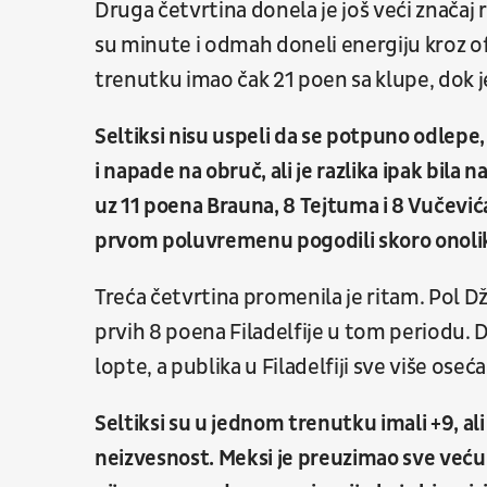
Druga četvrtina donela je još veći značaj 
su minute i odmah doneli energiju kroz of
trenutku imao čak 21 poen sa klupe, dok je
Seltiksi nisu uspeli da se potpuno odlepe,
i napade na obruč, ali je razlika ipak bila 
uz 11 poena Brauna, 8 Tejtuma i 8 Vučevića. 
prvom poluvremenu pogodili skoro onoliko 
Treća četvrtina promenila je ritam. Pol D
prvih 8 poena Filadelfije u tom periodu. 
lopte, a publika u Filadelfiji sve više os
Seltiksi su u jednom trenutku imali +9, ali
neizvesnost. Meksi je preuzimao sve veću