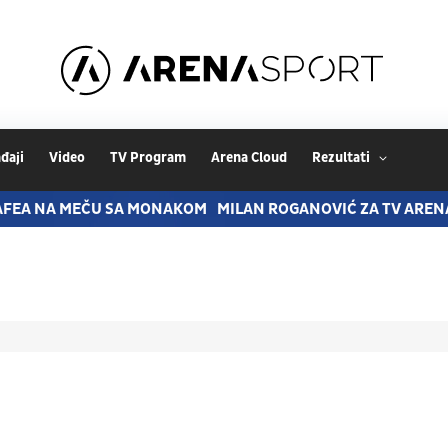
đaji
Video
TV Program
Arena Cloud
Rezultati
AFEA NA MEČU SA MONAKOM
MILAN ROGANOVIĆ ZA TV AREN