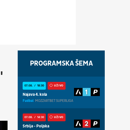
PROGRAMSKA ŠEMA
"
07.08.
18:30
UŽIVO
Najava 4. kola
Fudbal
MOZZARTBET SUPERLIGA
07.08.
14:30
UŽIVO
Srbija - Poljska