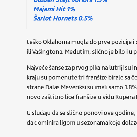
Golden Stejt Voriors 1.5%
Majami Hit 1%
Šarlot Hornets 0.5%
teško Oklahoma mogla do prve pozicije i d
ili Vašingtona. Međutim, slično je bilo i u
Najveće šanse za prvog pika na lutriji su i
kraju su pomenute tri franšize birale sa
strane Dalas Meveriksi su imali samo 1.8% ša
novo zaštitno lice franšize u vidu Kupera 
U slučaju da se slično ponovi ove godin
da dominira ligom u sezonama koje dolaz