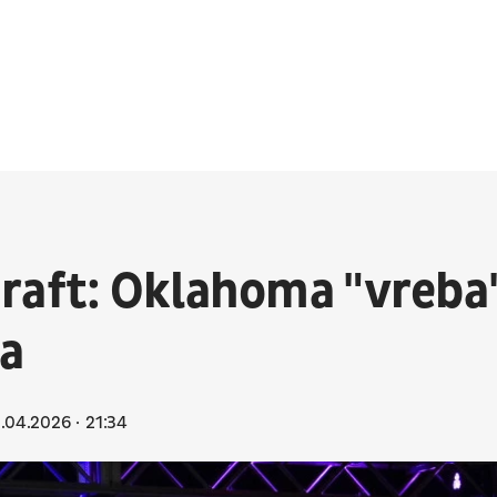
raft: Oklahoma "vreba
ka
1.04.2026
21:34