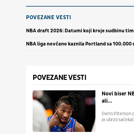
POVEZANE VESTI
NBA draft 2026: Datumi koji kroje sudbinu ti
NBA liga novčano kaznila Portland sa 100.000 
POVEZANE VESTI
Novi biser NB
ali...
Derin Piterson o
je ubrzo sačekal