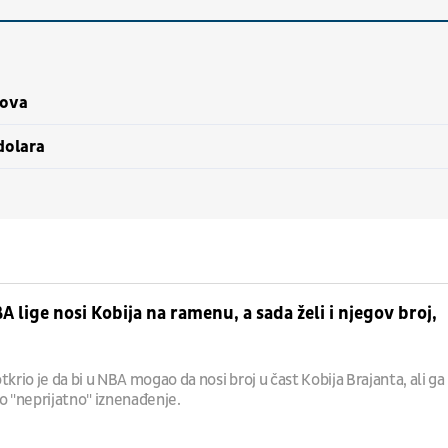
mova
dolara
A lige nosi Kobija na ramenu, a sada želi i njegov broj,
tkrio je da bi u NBA mogao da nosi broj u čast Kobija Brajanta, ali ga
o "neprijatno" iznenađenje.