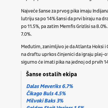
Najveće šanse za prvog pika imaju Indijana 
lutriju sa po 14% šansi da prvi biraju na 
po 11.5%, pa zatim Memfis Grizlisi sa 8.0%.
7.0%.
Međutim, zanimljivo je da Atlanta Hoksi i
na draftu uprkos činjenici da igraju plej-o
sigurno će imati pika na jednoj od prvih 14
Šanse ostalih ekipa
Dalas Meveriks 6.7%
Čikago Buls 4.5%
Milvoki Baks 3%