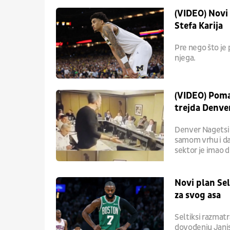
(VIDEO) Novi
Stefa Karija
Pre nego što je 
njega.
(VIDEO) Poma
trejda Denve
Denver Nagetsi ni
samom vrhu i dal
sektor je imao 
Novi plan Se
za svog asa
Seltiksi razmat
dovođenju Janis