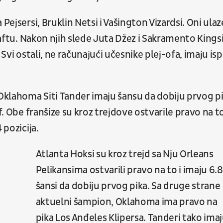
Pejsersi, Bruklin Netsi i Vašington Vizardsi. Oni ulaz
draftu. Nakon njih slede Juta Džez i Sakramento Kingsi
 Svi ostali, ne računajući učesnike plej-ofa, imaju is
 Oklahoma Siti Tander imaju šansu da dobiju prvog p
f. Obe franšize su kroz trejdove ostvarile pravo na to
 pozicija.
Atlanta Hoksi su kroz trejd sa Nju Orleans
Pelikansima ostvarili pravo na to i imaju 6.
šansi da dobiju prvog pika. Sa druge strane
aktuelni šampion, Oklahoma ima pravo na
pika Los Anđeles Klipersa. Tanderi tako ima