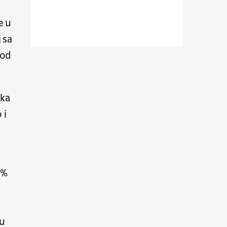
Gremio - Sao Paulo
e u
Fudbal
BRAZILSKA LIGA
 sa
08.08.
21:00
UŽIVO
pod
Sarajevo - Radnik
Fudbal
WWIN LIGA BIH
ika
08.08.
21:00
UŽIVO
 i
Atlanta Braves - New York
Yankees
Bejzbol
Major League Baseball
8%
08.08.
19:00
UŽIVO
V Stop: SC Rakovica Beograd
Basket 3x3
BG U23 League
ju