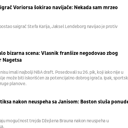
 igrač Voriorsa šokirao navijače: Nekada sam mrzeo
postao saigrač Stefa Karija, Jaksel Lendeborg navijao je protiv
lo bizarna scena: Vlasnik franšize negodovao zbog
r Nagetsa
su imali najbolji NBA draft. Posedovali su 26. pik, koji iako nije u
je može biti iskorišćen za potencijalno dobrog igrača. Ipak, sportsk
druge planove.
ltiksa nakon neuspeha sa Janisom: Boston sluša ponud
raju mogućnost trejda Džejlena Brauna nakon neuspeha u
a.