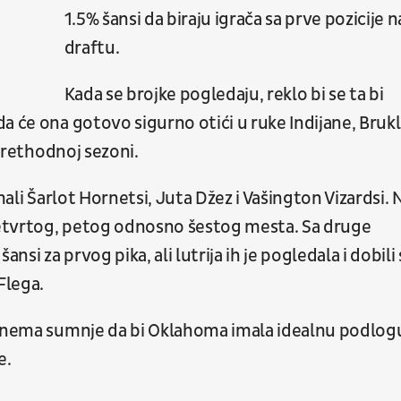
1.5% šansi da biraju igrača sa prve pozicije n
draftu.
Kada se brojke pogledaju, reklo bi se ta bi
a će ona gotovo sigurno otići u ruke Indijane, Brukl
 prethodnoj sezoni.
mali Šarlot Hornetsi, Juta Džez i Vašington Vizardsi. 
 četvrtog, petog odnosno šestog mesta. Sa druge
nsi za prvog pika, ali lutrija ih je pogledala i dobili
Flega.
e, nema sumnje da bi Oklahoma imala idealnu podlog
e.