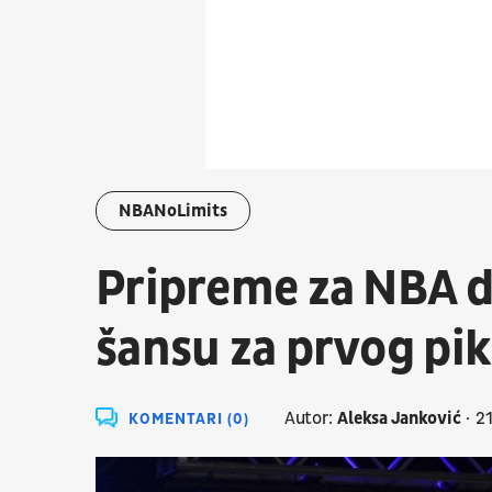
NBANoLimits
Pripreme za NBA d
šansu za prvog pi
Autor:
Aleksa Janković
2
KOMENTARI (0)