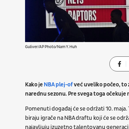
Guliver/AP Photo/Nam Y. Huh
Kako je
NBA plej-of
već uveliko počeo, to 
narednu sezonu. Pre svega toga očekuje 
Pomenuti događaj će se održati 10. maja. T
biraju igrače na NBA draftu koji će se održa
najavljuju izuzetno talentovanu generaci