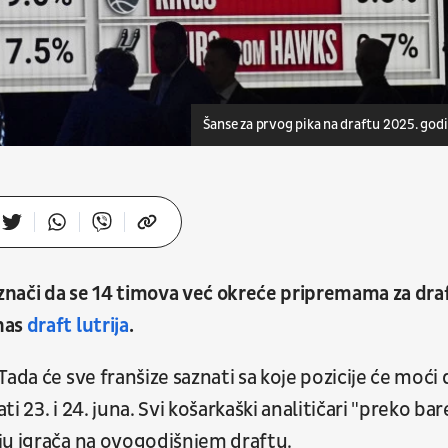
Šanse za prvog pika na draftu 2025. god
znači da se 14 timova već okreće pripremama za draf
nas
draft lutrija
.
ada će sve franšize saznati sa koje pozicije će moći 
ti 23. i 24. juna. Svi košarkaški analitičari "preko bar
ju igrača na ovogodišnjem draftu.