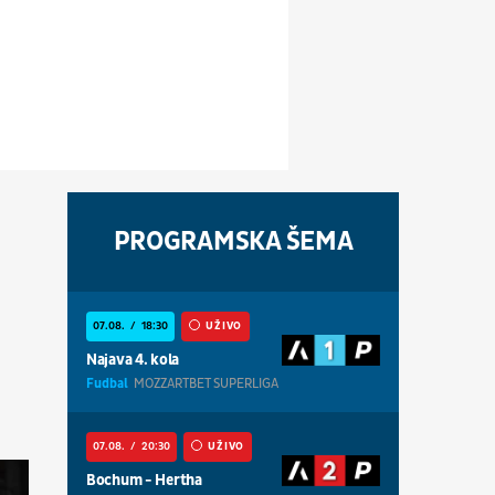
PROGRAMSKA ŠEMA
07.08.
18:30
UŽIVO
Najava 4. kola
Fudbal
MOZZARTBET SUPERLIGA
07.08.
20:30
UŽIVO
Bochum - Hertha