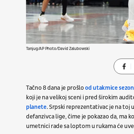
Tanjug/AP Photo/David Zalubowski
Tačno 8 dana je prošlo
od utakmice sezo
koji je na velikoj sceni i pred širokim aud
planete
. Srpski reprezentativac je na to
defanzivca lige, čime je pokazao da, ma ko
umetnici rade sa loptom u rukama će uvek 