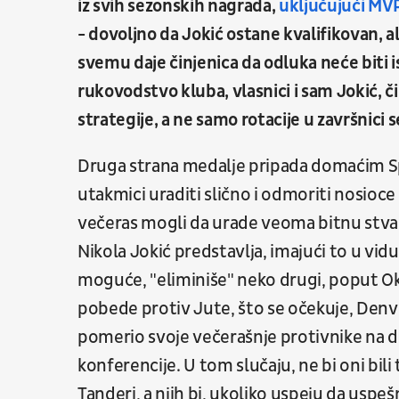
iz svih sezonskih nagrada,
uključujući MV
- dovoljno da Jokić ostane kvalifikovan, 
svemu daje činjenica da odluka neće biti is
rukovodstvo kluba, vlasnici i sam Jokić, 
strategije, a ne samo rotacije u završnici 
Druga strana medalje pripada domaćim Spa
utakmici uraditi slično i odmoriti nosio
večeras mogli da urade veoma bitnu stvar i
Nikola Jokić predstavlja, imajući to u vidu
moguće, "eliminiše" neko drugi, poput Ok
pobede protiv Jute, što se očekuje, Denv
pomerio svoje večerašnje protivnike na d
konferencije. U tom slučaju, ne bi oni bili
Tanderi, a njih bi, ukoliko uspeju da usp