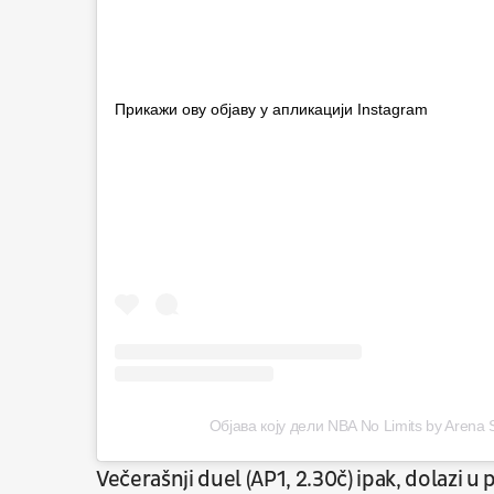
Прикажи ову објаву у апликацији Instagram
Објава коју дели NBA No Limits by Arena 
Večerašnji duel (AP1, 2.30č) ipak, dolazi