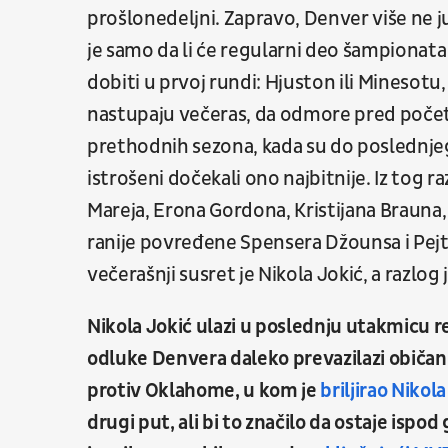
prošlonedeljni. Zapravo, Denver više ne 
je samo da li će regularni deo šampionata za
dobiti u prvoj rundi: Hjuston ili Minesotu,
nastupaju večeras, da odmore pred početa
prethodnih sezona, kada su do poslednjeg 
istrošeni dočekali ono najbitnije. Iz tog
Mareja, Erona Gordona, Kristijana Braun
ranije povređene Spensera Džounsa i Pejton
večerašnji susret je Nikola Jokić, a razlog 
Nikola Jokić ulazi u poslednju utakmicu r
odluke Denvera daleko prevazilazi običan
protiv Oklahome, u kom je
briljirao Nikol
drugi put, ali bi to značilo da ostaje isp