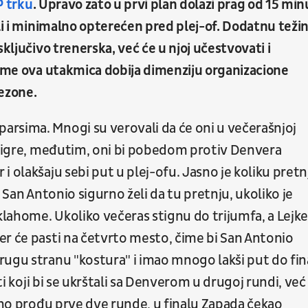
P trku
. Upravo zato u prvi plan dolazi prag od 15 min
ali i minimalno opterećen pred plej-of. Dodatnu teži
ključivo trenerska, već će u njoj učestvovati i
čime ova utakmica dobija dimenziju organizacione
sezone.
rsima. Mnogi su verovali da će oni u večerašnjoj
ce igre, međutim, oni bi pobedom protiv Denvera
 olakšaju sebi put u plej-ofu. Jasno je koliku pretn
 San Antonio sigurno želi da tu pretnju, ukoliko je
lahome. Ukoliko večeras stignu do trijumfa, a Lejke
er će pasti na četvrto mesto, čime bi San Antonio
rugu stranu "kostura" i imao mnogo lakši put do fin
 ti koji bi se ukrštali sa Denverom u drugoj rundi, već
ešno prođu prve dve runde, u finalu Zapada čekao