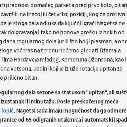
juri prednost domaćeg parketa pred prvo kolo, pitan
vršiti na trećoj ili četvrtoj poziciji, kog će protivn
 pa je stoga pala odluka da ključni igrači Nagetsa ne
k doigravanja i tako ne ponove grešku iz nekih od
dana regularnog dela jurili što bolji plasman, a on
 razloga večeras na terenu nećemo gledati Džamala
a, Tima Hardaveja mlađeg, Kemeruna Džonsona, kao i
a Votsona. Jedini koji je iz uže rotacije upitan za
je prilično bitan.
egularnog dela sezone sa statusom "upitan", ali sušt
 izostanak ili minutažu. Posle preskočenog meča
a Topić
, Nagetsi sada imaju mogućnost da ga odmore 
od granice od 65 odigranih utakmica i automatski ispa