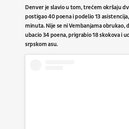
Denver je slavio u tom, trećem okršaju dv
postigao 40 poena i podelio 13 asistencija,
minuta. Nije se ni Vembanjama obrukao, d
ubacio 34 poena, prigrabio 18 skokova i ud
srpskom asu.