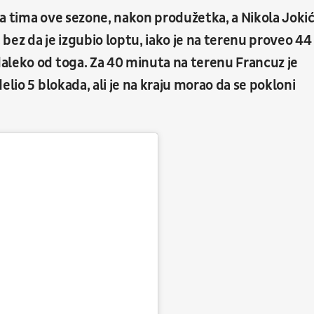
a tima ove sezone, nakon produžetka, a Nikola Jokić
 bez da je izgubio loptu, iako je na terenu proveo 44
aleko od toga. Za 40 minuta na terenu Francuz je
elio 5 blokada, ali je na kraju morao da se pokloni