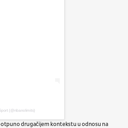
Sport (@nbanolimits)
 u potpuno drugačijem kontekstu u odnosu na