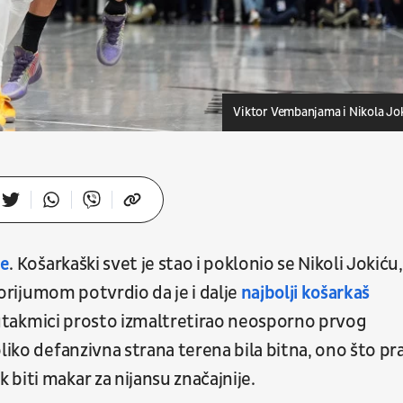
Viktor Vembanjama i Nikola Jo
ne
. Košarkaški svet je stao i poklonio se Nikoli Jokiću,
itorijumom potvrdio da je i dalje
najbolji košarkaš
j utakmici prosto izmaltretirao neosporno prvog
liko defanzivna strana terena bila bitna, ono što pr
biti makar za nijansu značajnije.