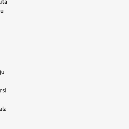
uta
nu
ju
rsi
ala