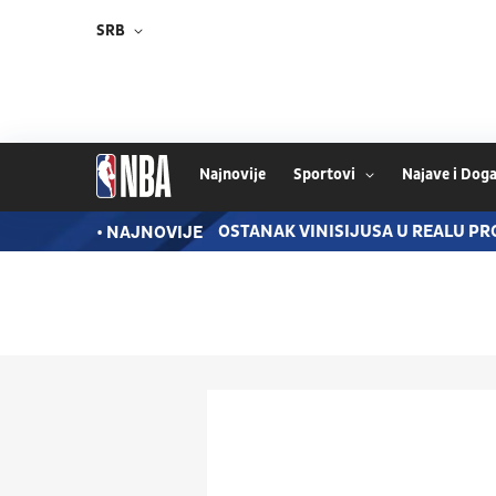
SRB
Najnovije
Sportovi
Najave i Doga
180 MILIONA EVRA ILI...
OSTANAK VINISIJUSA U REALU P
• NAJNOVIJE