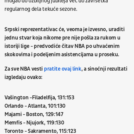
mogao do ozbiljnog jubileja već do završetka
regularnog dela tekuće sezone.
Srpski reprezentativac će, veoma je izvesno, uraditi
jednu stvar koja nikome pre nije pošla za rukom u
istoriji lige - predvodiće čitav NBA po uhvaćenim
skokovima i podeljenim asistencijama u proseku.
Za sve NBA vesti
pratite ovaj link
, a sinoćnji rezultati
izgledaju ovako:
Vašington -Filadelfija, 131:153
Orlando - Atlanta, 101:130
Majami - Boston, 129:147
Memfis - Njujork, 119:130
Toronto - Sakramento, 115:123