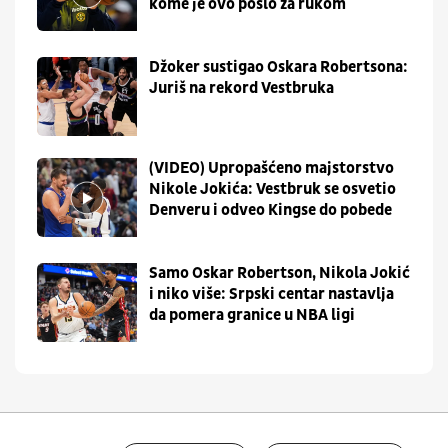
kome je ovo pošlo za rukom
Džoker sustigao Oskara Robertsona:
Juriš na rekord Vestbruka
(VIDEO) Upropašćeno majstorstvo
Nikole Jokića: Vestbruk se osvetio
Denveru i odveo Kingse do pobede
Samo Oskar Robertson, Nikola Jokić
i niko više: Srpski centar nastavlja
da pomera granice u NBA ligi