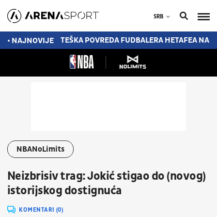
SRB
PRED POTPISOM
TEŠKA POVREDA FUDBALERA HETAFEA NA 
• NAJNOVIJE
NBANoLimits
Neizbrisiv trag: Jokić stigao do (novog)
istorijskog dostignuća
KOMENTARI (0)