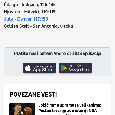
Čikago - Indijana, 126:145
Hjuston - Milvoki, 119:113
Juta - Denver, 117:130
Golden Stejt - San Antonio, u toku.
Pratite nas i putem Android ili iOS aplikacija
POVEZANE VESTI
Jokić rame uz rame sa velikanima:
Postao treći igrač u istoriji NBA