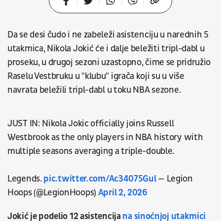
Da se desi čudo i ne zabeleži asistenciju u narednih 5
utakmica, Nikola Jokić će i dalje beležiti tripl-dabl u
proseku, u drugoj sezoni uzastopno, čime se pridružio
Raselu Vestbruku u "klubu" igrača koji su u više
navrata beležili tripl-dabl u toku NBA sezone.
JUST IN: Nikola Jokic officially joins Russell
Westbrook as the only players in NBA history with
multiple seasons averaging a triple-double.
Legends.
pic.twitter.com/Ac34075Gul
— Legion
Hoops (@LegionHoops)
April 2, 2026
Jokić je podelio 12 asistencija
na sinoćnjoj utakmici