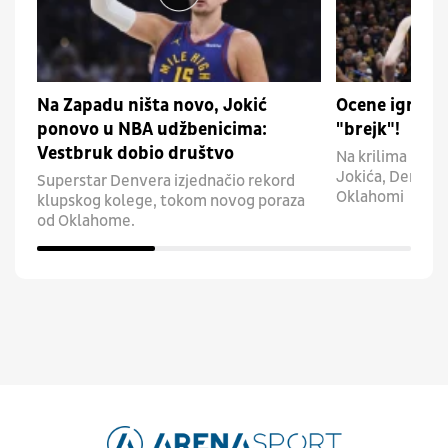
Na Zapadu ništa novo, Jokić
Ocene igrača
ponovo u NBA udžbenicima:
"brejk"!
Vestbruk dobio društvo
Na krilima najbo
Jokića, Denver 
Superstar Denvera izjednačio rekord
Oklahomi
klupskog kolege, tokom novog poraza
od Oklahome.