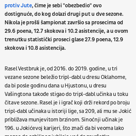
protiv Jute
, čime je sebi "obezbedio" ovo
dostignuće, do kog dolazi drugi put u dve sezone.
Nikola je prošli šampionat završio sa prosecima od
29.6 poena, 12.7 skokova i 10.2 asistencije, a u ovom
trenutku statistički proseci glase 27.9 poena, 12.9
skokova i 10.8 asistencija.
Rasel Vestbruk je, od 2016. do 2019. godine, u tri
vezane sezone beležio tripl-dabl u dresu Oklahome,
da bi posle godinu dana u Hjustonu, u dresu
Vašingtona takođe stigao do tripl-dabl učinka u toku
čitave sezone. Rasel je i igrač koji drži rekord po broju
tripl-dabl učinaka u istoriji lige, sa 209, ali mu se Jokić
približava munjevitom brzinom. Sinoćnji učinak je
196. u Jokićevoj karijeri, što znači da bi veoma lako