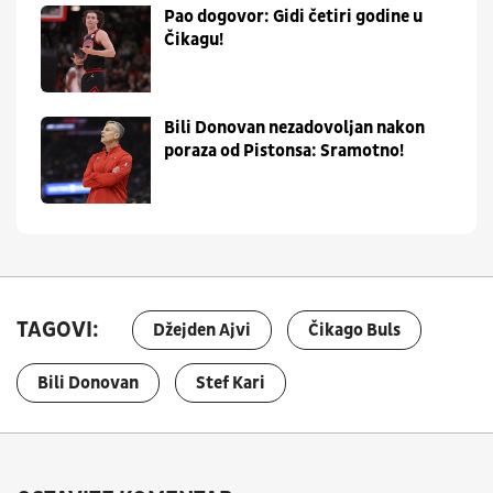
Pao dogovor: Gidi četiri godine u
Čikagu!
Bili Donovan nezadovoljan nakon
poraza od Pistonsa: Sramotno!
TAGOVI:
Džejden Ajvi
Čikago Buls
Bili Donovan
Stef Kari