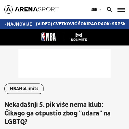
SRB
ATAK NA STAZU
(VIDEO) CVETKOVIĆ ŠOKIRAO PAOK: SRPSKI
• NAJNOVIJE
NBANoLimits
Nekadašnji 5. pik više nema klub:
Čikago ga otpustio zbog "udara" na
LGBTQ?