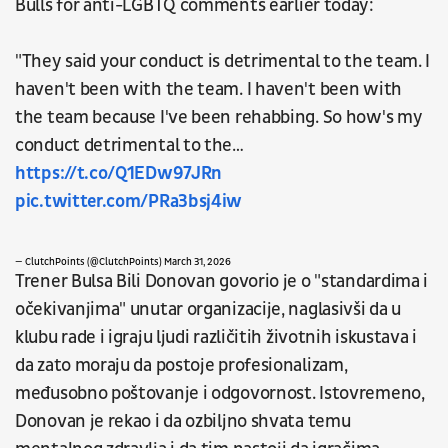
Bulls for anti-LGBTQ comments earlier today:
"They said your conduct is detrimental to the team. I
haven't been with the team. I haven't been with
the team because I've been rehabbing. So how's my
conduct detrimental to the…
https://t.co/Q1EDw97JRn
pic.twitter.com/PRa3bsj4iw
— ClutchPoints (@ClutchPoints)
March 31, 2026
Trener Bulsa Bili Donovan govorio je o "standardima i
očekivanjima" unutar organizacije, naglasivši da u
klubu rade i igraju ljudi različitih životnih iskustava i
da zato moraju da postoje profesionalizam,
međusobno poštovanje i odgovornost. Istovremeno,
Donovan je rekao i da ozbiljno shvata temu