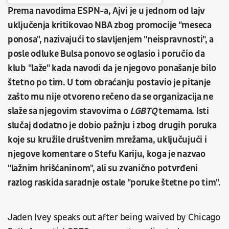
Prema navodima ESPN-a, Ajvi je u jednom od lajv
uključenja kritikovao NBA zbog promocije "meseca
ponosa", nazivajući to slavljenjem "neispravnosti", a
posle odluke Bulsa ponovo se oglasio i poručio da
klub "laže" kada navodi da je njegovo ponašanje bilo
štetno po tim. U tom obraćanju postavio je pitanje
zašto mu nije otvoreno rečeno da se organizacija ne
slaže sa njegovim stavovima o
LGBTQ
temama. Isti
slučaj dodatno je dobio pažnju i zbog drugih poruka
koje su kružile društvenim mrežama, uključujući i
njegove komentare o Stefu Kariju, koga je nazvao
"lažnim hrišćaninom", ali su zvanično potvrđeni
razlog raskida saradnje ostale "poruke štetne po tim".
Jaden Ivey speaks out after being waived by Chicago