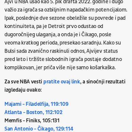
Ajvi u NBA ušao kao 5. pik drafta 2022. godine i dugo
važio za igrača sa ozbiljnim napadačkim potencijalom.
Ipak, poslednje dve sezone obeležile su povrede i pad
kontinuiteta, pa je Detroit prvo odustao od
dugoročnijeg ulaganja, a onda je i Čikago, posle
veoma kratkog perioda, presekao saradnju. Kako su
Bulsi sada zvanično raskinuli odnos, Ajvijev status
pred leto i tržište slobodnih igrača postaje dodatno
komplikovan, jer priča više nije samo košarkaška.
Za sve NBA vesti
pratite ovaj link
, a sinoćnji rezultati
izgledaju ovako:
Majami - Filadelfija, 119:109
Atlanta - Boston, 112:102
Memfis - Finiks, 105:131
San Antonio - Čikago, 129:114