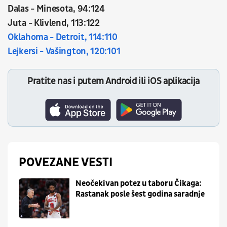
Dalas - Minesota, 94:124
Juta - Klivlend, 113:122
Oklahoma - Detroit, 114:110
Lejkersi - Vašington, 120:101
Pratite nas i putem Android ili iOS aplikacija
POVEZANE VESTI
Neočekivan potez u taboru Čikaga:
Rastanak posle šest godina saradnje