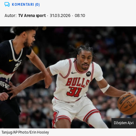
KOMENTARI (0)
Autor:
TV Arena sport
31.03.2026
08:10
Džejden Ajvi
Tanjug/AP Photo/Erin Hooley