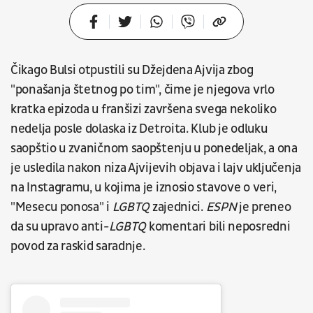
Čikago Bulsi otpustili su Džejdena Ajvija zbog
"ponašanja štetnog po tim", čime je njegova vrlo
kratka epizoda u franšizi završena svega nekoliko
nedelja posle dolaska iz Detroita. Klub je odluku
saopštio u zvaničnom saopštenju u ponedeljak, a ona
je usledila nakon niza Ajvijevih objava i lajv uključenja
na Instagramu, u kojima je iznosio stavove o veri,
"Mesecu ponosa" i
LGBTQ
zajednici.
ESPN
je preneo
da su upravo anti-
LGBTQ
komentari bili neposredni
povod za raskid saradnje.