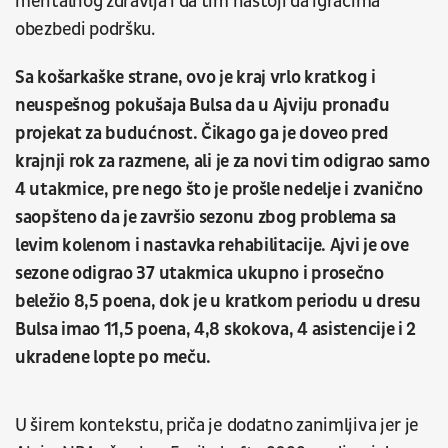
mentalnog zdravlja i da tim nastoji da igračima
obezbedi podršku.
Sa košarkaške strane, ovo je kraj vrlo kratkog i
neuspešnog pokušaja Bulsa da u Ajviju pronađu
projekat za budućnost. Čikago ga je doveo pred
krajnji rok za razmene, ali je za novi tim odigrao samo
4 utakmice, pre nego što je prošle nedelje i zvanično
saopšteno da je završio sezonu zbog problema sa
levim kolenom i nastavka rehabilitacije. Ajvi je ove
sezone odigrao 37 utakmica ukupno i prosečno
beležio 8,5 poena, dok je u kratkom periodu u dresu
Bulsa imao 11,5 poena, 4,8 skokova, 4 asistencije i 2
ukradene lopte po meču.
U širem kontekstu, priča je dodatno zanimljiva jer je