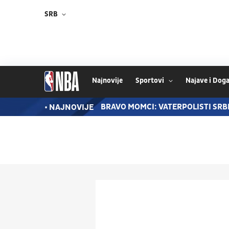
SRB
Najnovije
Sportovi
Najave i Doga
UĆE NOSI DRES "ORLOVA"
BRAVO MOMCI: VATERPOLISTI SR
• NAJNOVIJE