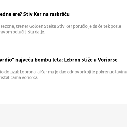
jedne ere? Stiv Ker na raskršću
sezone, trener Golden Stejta Stiv Ker poručio je da će tek posle
avom odlučiti šta dalje.
vrdio" najveću bombu leta: Lebron stiže u Voriorse
žio dolazak Lebrona, a Ker mu je dao odgovor koji je pokrenuo lavin
ristalicama Voriorsa.