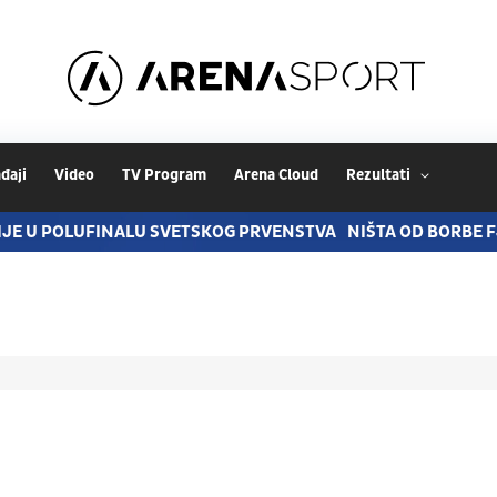
đaji
Video
TV Program
Arena Cloud
Rezultati
BIJE U POLUFINALU SVETSKOG PRVENSTVA
NIŠTA OD BORBE F