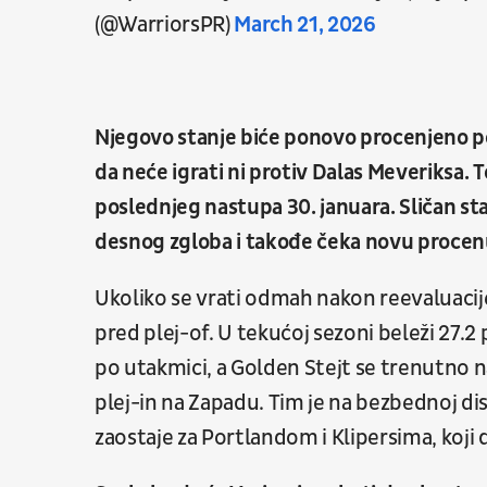
(@WarriorsPR)
March 21, 2026
Njegovo stanje biće ponovo procenjeno po
da neće igrati ni protiv Dalas Meveriksa. 
poslednjeg nastupa 30. januara. Sličan st
desnog zgloba i takođe čeka novu proce
Ukoliko se vrati odmah nakon reevaluacije
pred plej-of. U tekućoj sezoni beleži 27.2 
po utakmici, a Golden Stejt se trenutno n
plej-in na Zapadu. Tim je na bezbednoj dis
zaostaje za Portlandom i Klipersima, koji d