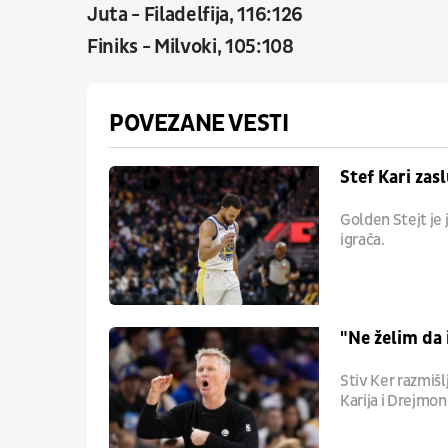
Juta - Filadelfija, 116:126
Finiks - Milvoki, 105:108
POVEZANE VESTI
Stef Kari zas
Golden Stejt je 
igrača.
"Ne želim da 
Stiv Ker razmišl
Karija i Drejmon