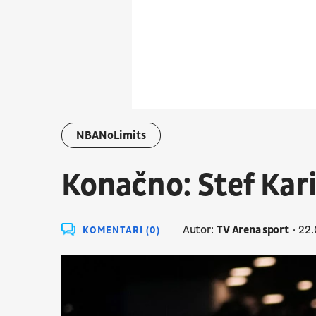
NBANoLimits
Konačno: Stef Kar
Autor:
TV Arena sport
22.
KOMENTARI (0)