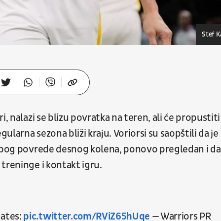
Stef K
, nalazi se blizu povratka na teren, ali će propustiti
larna sezona bliži kraju. Voriorsi su saopštili da je
 zbog povrede desnog kolena, ponovo pregledan i da
treninge i kontakt igru.
ates:
pic.twitter.com/RViZ65hUqe
— Warriors PR