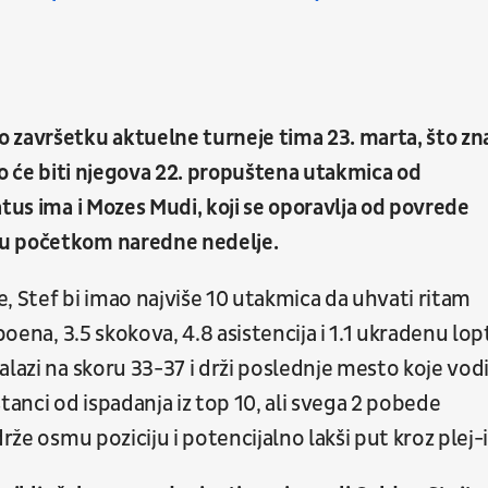
 završetku aktuelne turneje tima 23. marta, što zn
To će biti njegova 22. propuštena utakmica od
atus ima i Mozes Mudi, koji se oporavlja od povrede
nu početkom naredne nedelje.
, Stef bi imao najviše 10 utakmica da uhvati ritam
poena, 3.5 skokova, 4.8 asistencija i 1.1 ukradenu lop
alazi na skoru 33-37 i drži poslednje mesto koje vodi
tanci od ispadanja iz top 10, ali svega 2 pobede
rže osmu poziciju i potencijalno lakši put kroz plej-i