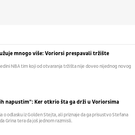
lužuje mnogo više: Voriorsi prespavali tržište
jedini NBA tim koji od otvaranja tržišta nije doveo nijednog novog
ih napustim": Ker otkrio šta ga drži u Voriorsima
ja o odlasku iz Golden Stejta, ali priznaje da ga prisustvo Stefana
da Grina tera da još jednom razmisli.