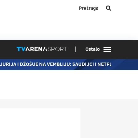
Ostalo
JURIJA I DŽOŠUE NA VEMBLIJU: SAUDIJCI I NETFLIKS IMALI