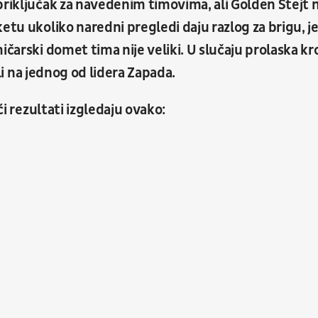
priključak za navedenim timovima, ali Golden Stejt 
etu ukoliko naredni pregledi daju razlog za brigu, je
ičarski domet tima nije veliki.
U slučaju prolaska kr
šli na jednog od lidera Zapada.
jći rezultati izgledaju ovako: