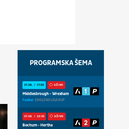
PROGRAMSKA ŠEMA
07.08.
21:00
UŽIVO
Middlesbrough - Wrexham
Fudbal
ENGLESKI LIGA KUP
07.08.
20:30
UŽIVO
Bochum - Hertha