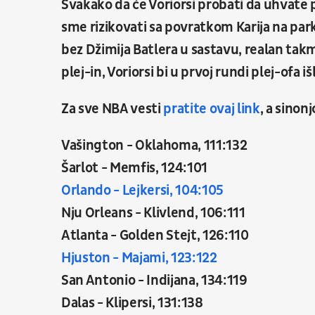
Svakako da će Voriorsi probati da uhvate 
sme rizikovati sa povratkom Karija na park
bez Džimija Batlera u sastavu, realan takm
plej-in, Voriorsi bi u prvoj rundi plej-ofa i
Za sve NBA vesti
pratite ovaj link
, a sinon
Vašington - Oklahoma, 111:132
Šarlot - Memfis, 124:101
Orlando - Lejkersi, 104:105
Nju Orleans - Klivlend, 106:111
Atlanta - Golden Stejt, 126:110
Hjuston - Majami, 123:122
San Antonio - Indijana, 134:119
Dalas - Klipersi, 131:138