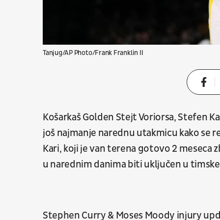
Tanjug/AP Photo/Frank Franklin II
Košarkaš Golden Stejt Voriorsa, Stefen Kari
još najmanje narednu utakmicu kako se regu
Kari, koji je van terena gotovo 2 meseca
u narednim danima biti uključen u timske 
Stephen Curry & Moses Moody injury upd