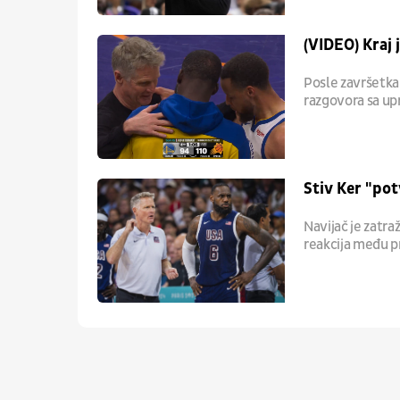
(VIDEO) Kraj 
Posle završetka 
razgovora sa upr
Stiv Ker "pot
Navijač je zatra
reakcija među p