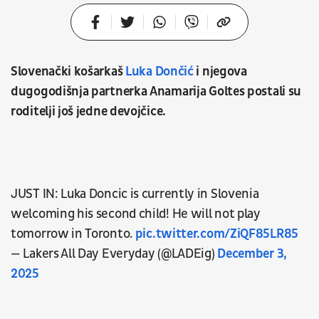
Slovenački košarkaš
Luka Dončić
i njegova
dugogodišnja partnerka Anamarija Goltes postali su
roditelji još jedne devojčice.
JUST IN: Luka Doncic is currently in Slovenia
welcoming his second child! He will not play
tomorrow in Toronto.
pic.twitter.com/ZiQF85LR85
— Lakers All Day Everyday (@LADEig)
December 3,
2025