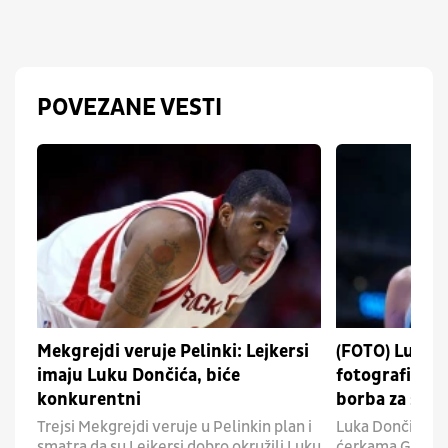
POVEZANE VESTI
Mekgrejdi veruje Pelinki: Lejkersi
(FOTO) Luka D
imaju Luku Dončića, biće
fotografiju s
konkurentni
borba za star
Trejsi Mekgrejdi veruje u Pelinkin plan i
Luka Dončić pode
smatra da su Lejkersi dobro okružili Luku
ćerkama Gabrije