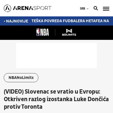
SRB
PRED POTPISOM
TEŠKA POVREDA FUDBALERA HETAFEA NA 
• NAJNOVIJE
NBANoLimits
(VIDEO) Slovenac se vratio u Evropu:
Otkriven razlog izostanka Luke Dončića
protiv Toronta