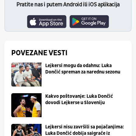
Pratite nas i putem Android ili iOS aplikacija
POVEZANE VESTI
Lejkersi mogu da odahnu: Luka
Dončić spreman za narednu sezonu
Kakvo poštovanje: Luka Dončić
dovodi Lejkerse u Sloveniju
Lejkersi nisu završili sa pojačanjima:
Luka Dončić dobija saigrače iz