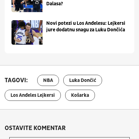
Dalasa?
Novi potezi u Los Anđelesu: Lejkersi
jure dodatnu snagu za Luku Dončića
TAGOVI:
NBA
Luka Dončić
Los Anđeles Lejkersi
Košarka
OSTAVITE KOMENTAR