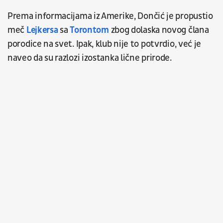
Prema informacijama iz Amerike, Dončić je propustio
meč
Lejkersa
sa
Torontom
zbog dolaska novog člana
porodice na svet. Ipak, klub nije to potvrdio, već je
naveo da su razlozi izostanka lične prirode.