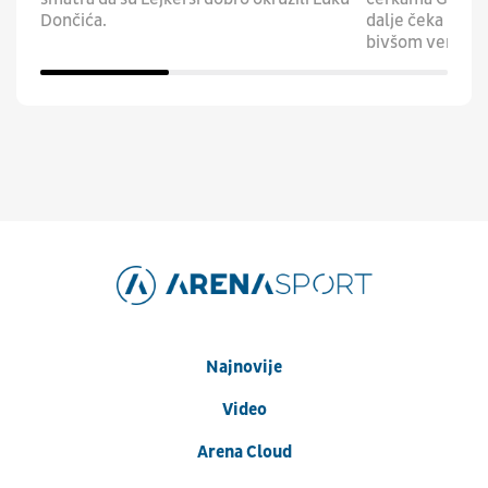
Dončića.
dalje čeka rasp
bivšom verenic
Najnovije
Video
Arena Cloud