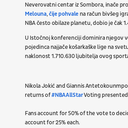
Neverovatni centar iz Sombora, inače pro
Melouna
,
čije pohvale
na račun bivšeg ig
NBA često obilaze planetu, dobio je čak 1.
U Istočnoj konferenciji dominira njegov ve
pojedinca najjače košarkaške lige na svet
naklonost 1.710.630 ljubitelja ovog sport
Nikola Jokić and Giannis Antetokounmpo l
returns of
#NBAAllStar
Voting presented
Fans account for 50% of the vote to decid
account for 25% each.