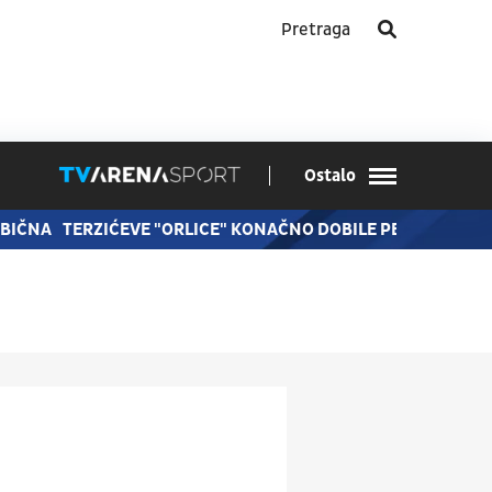
Ostalo
OBIČNA
TERZIĆEVE "ORLICE" KONAČNO DOBILE PETI SET, ON O