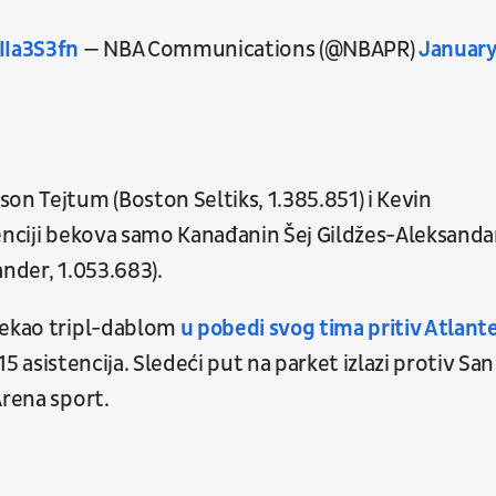
IIa3S3fn
— NBA Communications (@NBAPR)
January
n Tejtum (Boston Seltiks, 1.385.851) i Kevin
renciji bekova samo Kanađanin Šej Gildžes-Aleksanda
ander, 1.053.683).
očekao tripl-dablom
u pobedi svog tima pritiv Atlant
 15 asistencija. Sledeći put na parket izlazi protiv San
Arena sport.