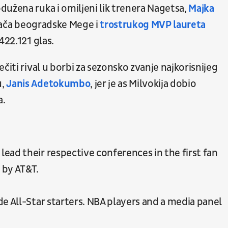
dužena ruka i omiljeni lik trenera Nagetsa,
Majka
rača beogradske Mege i
trostrukog MVP laureta
422.121 glas.
čiti rival u borbi za sezonsko zvanje najkorisnijeg
u,
Janis Adetokumbo
, jer je as Milvokija dobio
a.
ead their respective conferences in the first fan
 by AT&T.
e All-Star starters. NBA players and a media panel