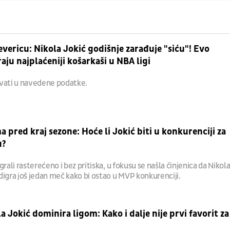
vericu: Nikola Jokić godišnje zarađuje "siću"! Evo
raju najplaćeniji košarkaši u NBA ligi
vati u navedene podatke.
 pred kraj sezone: Hoće li Jokić biti u konkurenciji za
u?
grali rasterećeno i bez pritiska, u fokusu se našla činjenica da Nikol
digra još jedan meč kako bi ostao u MVP konkurenciji.
a Jokić dominira ligom: Kako i dalje nije prvi favorit za