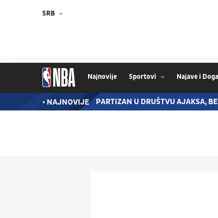
SRB
Najnovije
Sportovi
Najave i Doga
VO STANJE STVARI: PATIM
PARTIZAN U DRUŠTVU AJAKSA, BE
• NAJNOVIJE