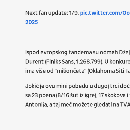
Next fan update: 1/9.
pic.twitter.com/Oo
2025
Ispod evropskog tandema su odmah Džejso
Durent (Finiks Sans, 1.268.799). U konku
ima više od "miliončeta" (Oklahoma Siti T
Jokić je ovu mini pobedu u dugoj trci d
sa 23 poena (8/16 šut iz igre), 17 skokova i
Antonija, a taj meč možete gledati na TV 