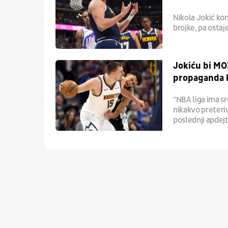
Nikola Jokić kon
brojke, pa osta
Jokiću bi MO
propaganda k
"NBA liga ima sr
nikakvo preteriv
poslednji apdej