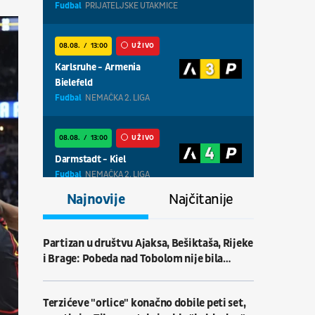
Fudbal
PRIJATELJSKE UTAKMICE
08.08.
13:00
UŽIVO
Karlsruhe - Armenia
Bielefeld
Fudbal
NEMAČKA 2. LIGA
08.08.
13:00
UŽIVO
Darmstadt - Kiel
Fudbal
NEMAČKA 2. LIGA
Najnovije
Najčitanije
08.08.
13:00
UŽIVO
Magdeburg - Braunschweig
Partizan u društvu Ajaksa, Bešiktaša, Rijeke
Fudbal
NEMAČKA 2. LIGA
i Brage: Pobeda nad Tobolom nije bila
obična
08.08.
18:30
UŽIVO
Terzićeve "orlice" konačno dobile peti set,
Centralni teren, dan 7,