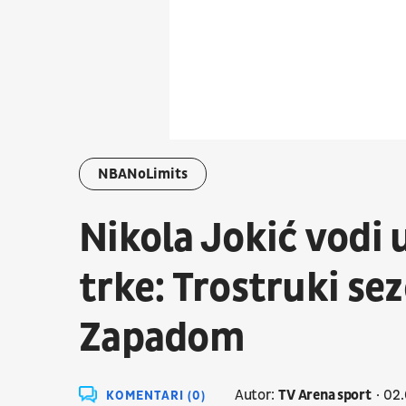
NBANoLimits
Nikola Jokić vodi
trke: Trostruki s
Zapadom
Autor:
TV Arena sport
02.
KOMENTARI (0)