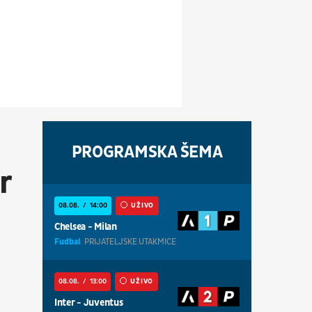
PROGRAMSKA ŠEMA
r
08.08.
14:00
UŽIVO
Chelsea - Milan
Fudbal
PRIJATELJSKE UTAKMICE
08.08.
13:00
UŽIVO
Inter - Juventus