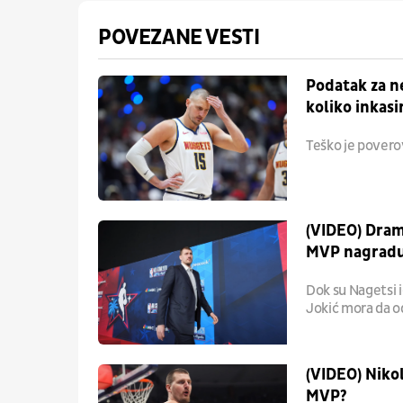
POVEZANE VESTI
Podatak za ne
koliko inkasi
Teško je povero
(VIDEO) Drama
MVP nagrad
Dok su Nagetsi i
Jokić mora da o
(VIDEO) Nikol
MVP?