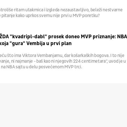
troliše ritam utakmica i izgleda nezaustavljivo, beleži nestvarne
je pitanje kako uprkos svemu nije prvi u MVP poretku?
ŽDA "kvadripl-dabl" prosek doneo MVP priznanje: NBA
oja "gura" Vembija u prvi plan
eću što ima Viktora Vembanjamu, dar košarkaških bogova. I to nije
anje, ni najmanje - baš kao ni njegovih 224 centimetara", uvod je u
t na NBA sajtu u delu posvećenom MVP trci.