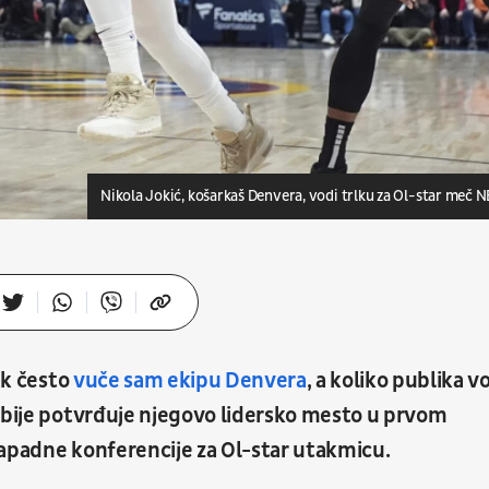
Nikola Jokić, košarkaš Denvera, vodi trlku za Ol-star meč 
ak često
vuče sam ekipu Denvera
, a koliko publika vo
Srbije potvrđuje njegovo lidersko mesto u prvom
Zapadne konferencije za Ol-star utakmicu.