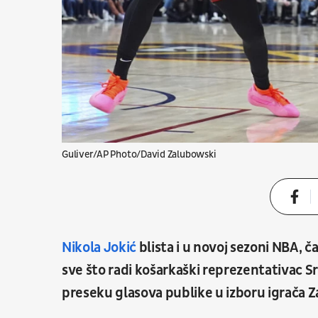
Guliver/AP Photo/David Zalubowski
Nikola Jokić
blista i u novoj sezoni NBA, č
sve što radi košarkaški reprezentativac 
preseku glasova publike u izboru igrača 