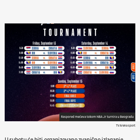
Raspored mečeva tokom NBA Jr turnira u Beogradu
TV Arena sport
U subotu će biti organizovano zvanično izlaganje