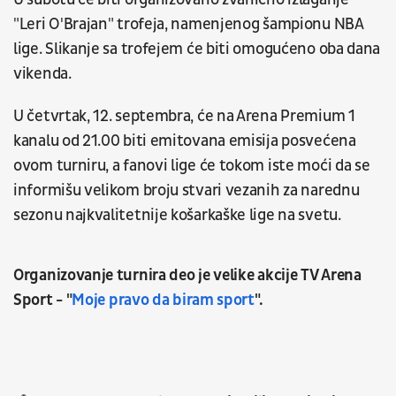
"Leri O'Brajan" trofeja, namenjenog šampionu NBA
lige. Slikanje sa trofejem će biti omogućeno oba dana
vikenda.
U četvrtak, 12. septembra, će na Arena Premium 1
kanalu od 21.00 biti emitovana emisija posvećena
ovom turniru, a fanovi lige će tokom iste moći da se
informišu velikom broju stvari vezanih za narednu
sezonu najkvalitetnije košarkaške lige na svetu.
Organizovanje turnira deo je velike akcije TV Arena
Sport - "
Moje pravo da biram sport
".