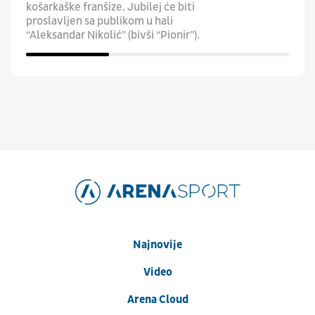
košarkaške franšize. Jubilej će biti
proslavljen sa publikom u hali
“Aleksandar Nikolić” (bivši “Pionir”).
Najnovije
Video
Arena Cloud