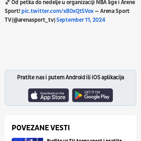
🏀 Od petka do nedelje u organizaciji NBA lige i Arene
Sport!
pic.twitter.com/xB0xQtSVox
— Arena Sport
TV (@arenasport_tv)
September 11, 2024
Pratite nas i putem Android ili iOS aplikacija
POVEZANE VESTI
Budite uz TV Arena sport i pratite