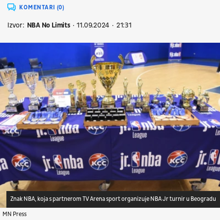
KOMENTARI (0)
Izvor:
NBA No Limits
11.09.2024
21:31
Znak NBA, koja s partnerom TV Arena sport organizuje NBA Jr turnir u Beogradu
MN Press