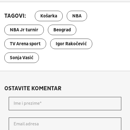
TAGOVI:
Košarka
NBA
NBA Jr turnir
Beograd
TV Arena sport
Igor Rakočević
Sonja Vasić
OSTAVITE KOMENTAR