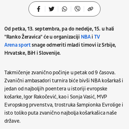
Od petka, 13. septembra, pa do nedelje, 15. u hali
"Ranko Žeravica" će u organizaciji
NBA
i
TV
Arena sport
snage odmeriti mladi timovi iz Srbije,
Hrvatske, BiH i Slovenije.
Takmičenje zvanično počinje u petak od 9 časova.
Zvanični ambasadori turnira biće bivši NBA košarkaš i
jedan od najboljih poentera u istoriji evropske
košarke, Igor Rakočević, kao i Sonja Vasić, MVP
Evropskog prvenstva, trostruka šampionka Evrolige i
isto toliko puta zvanično najbolja košarkašica naše
države.