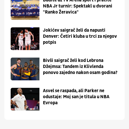
NBA Jr turnir: Spektakl u dvorani
"Ranko Žeravica"
Jokićev saigrač želi da napusti
Denver: Četiri kluba u trci za njegov
potpis
Bivši saigrač želi kod Lebrona
Džejmsa: Tandem iz Klivlenda
ponovo zajedno nakon osam godina?
Asvel se raspada, ali Parker ne
odustaje: Moj san je titula u NBA
Evropa