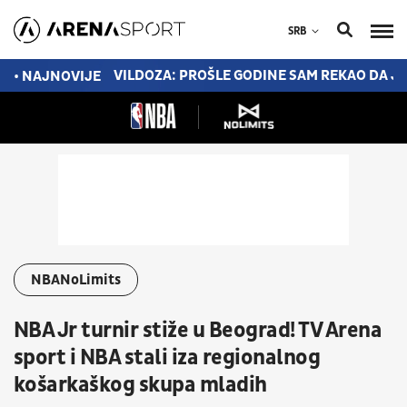
SRB
OVOM PRILIKOM
VILDOZA: PROŠLE GODINE SAM REKAO DA JE
• NAJNOVIJE
NBANoLimits
NBA Jr turnir stiže u Beograd! TV Arena
sport i NBA stali iza regionalnog
košarkaškog skupa mladih