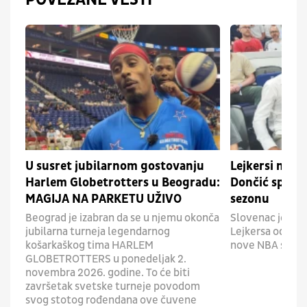
U susret jubilarnom gostovanju
Lejkersi mog
Harlem Globetrotters u Beogradu:
Dončić sprem
MAGIJA NA PARKETU UŽIVO
sezonu
Beograd je izabran da se u njemu okonča
Slovenac je obr
jubilarna turneja legendarnog
Lejkersa odličn
košarkaškog tima HARLEM
nove NBA sezon
GLOBETROTTERS u ponedeljak 2.
novembra 2026. godine. To će biti
završetak svetske turneje povodom
svog stotog rođendana ove čuvene