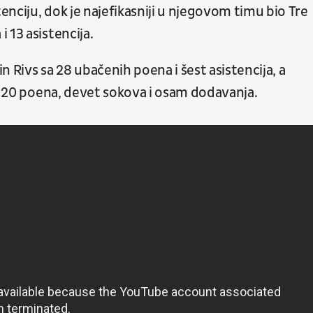
tenciju, dok je najefikasniji u njegovom timu bio Tre
 13 asistencija.
in Rivs sa 28 ubačenih poena i šest asistencija, a
ao 20 poena, devet sokova i osam dodavanja.