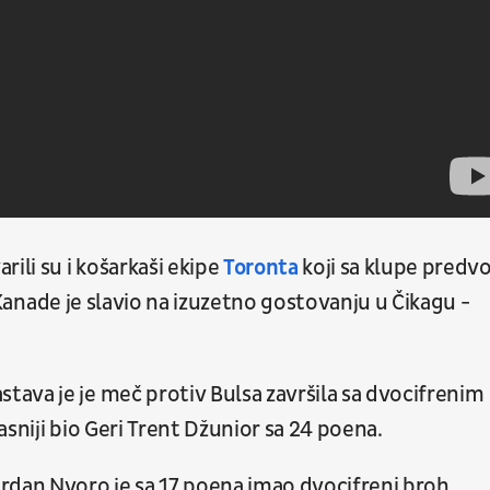
ili su i košarkaši ekipe
Toronta
koji sa klupe predv
z Kanade je slavio na izuzetno gostovanju u Čikagu -
ava je je meč protiv Bulsa završila sa dvocifrenim
sniji bio Geri Trent Džunior sa 24 poena.
rdan Nvoro je sa 17 poena imao dvocifreni broh