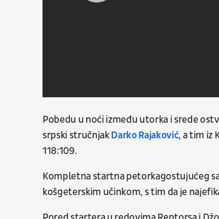
Pobedu u noći između utorka i srede ostvar
srpski stručnjak
Darko Rajaković
, a tim i
118:109.
Kompletna startna petorkagostujućeg sast
košgeterskim učinkom, s tim da je najefika
Pored startera u redovima Reptorsa i Džo