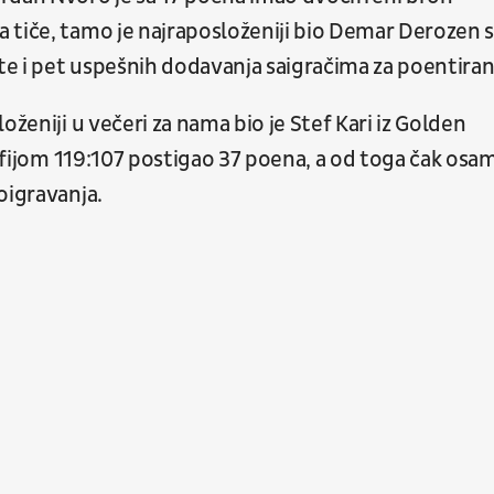
 tiče, tamo je najraposloženiji bio Demar Derozen 
e i pet uspešnih dodavanja saigračima za poentiran
oženiji u večeri za nama bio je Stef Kari iz Golden
elfijom 119:107 postigao 37 poena, a od toga čak osa
oigravanja.