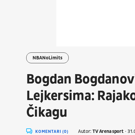
NBANoLimits
Bogdan Bogdanovi
Lejkersima: Rajako
Čikagu
Autor:
TV Arena sport
31.
KOMENTARI (0)