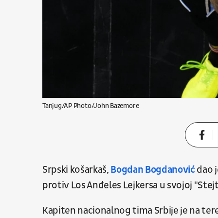
Tanjug/AP Photo/John Bazemore
Srpski košarkaš,
Bogdan Bogdanović
dao j
protiv Los Anđeles Lejkersa u svojoj "Stejt
Kapiten nacionalnog tima Srbije je na te