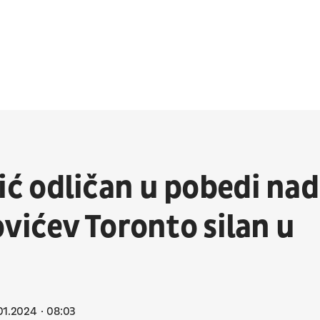
ć odličan u pobedi nad
vićev Toronto silan u
01.2024
08:03