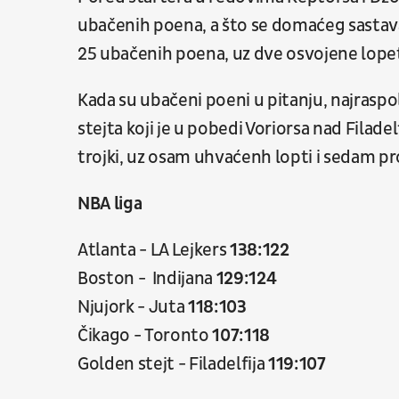
ubačenih poena, a što se domaćeg sastava
25 ubačenih poena, uz dve osvojene lopet
Kada su ubačeni poeni u pitanju, najraspol
stejta koji je u pobedi Voriorsa nad Filad
trojki, uz osam uhvaćenh lopti i sedam pr
NBA liga
Atlanta - LA Lejkers
138:122
Boston - Indijana
129:124
Njujork - Juta
118:103
Čikago - Toronto
107:118
Golden stejt - Filadelfija
119:107