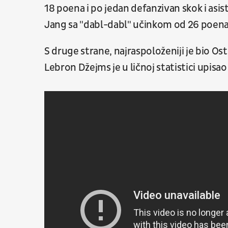
18 poena i po jedan defanzivan skok i asis
Jang sa "dabl-dabl" učinkom od 26 poena i
S druge strane, najraspoloženiji je bio Ost
Lebron Džejms je u ličnoj statistici upis