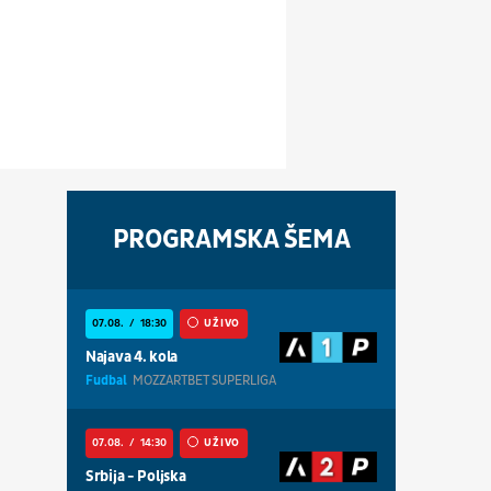
PROGRAMSKA ŠEMA
07.08.
18:30
UŽIVO
Najava 4. kola
Fudbal
MOZZARTBET SUPERLIGA
07.08.
14:30
UŽIVO
Srbija - Poljska