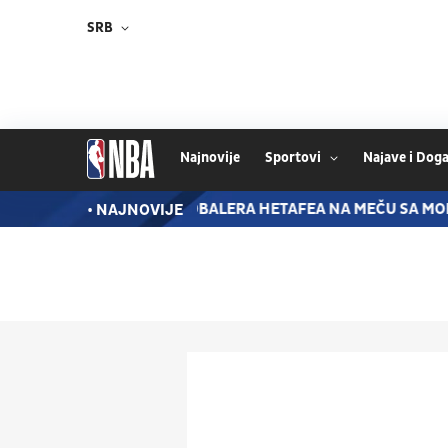
SRB
Najnovije
Sportovi
Najave i Doga
M
TEŠKA POVREDA FUDBALERA HETAFEA NA MEČU SA MONA
• NAJNOVIJE