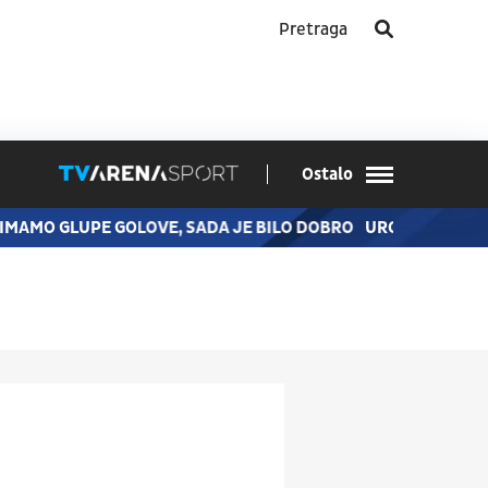
Ostalo
O GLUPE GOLOVE, SADA JE BILO DOBRO
UROŠ MILOVANOVIĆ 