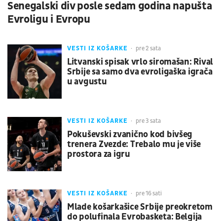
Senegalski div posle sedam godina napušta
Evroligu i Evropu
VESTI IZ KOŠARKE
pre 2 sata
Litvanski spisak vrlo siromašan: Rival
Srbije sa samo dva evroligaška igrača
u avgustu
VESTI IZ KOŠARKE
pre 3 sata
Pokuševski zvanično kod bivšeg
trenera Zvezde: Trebalo mu je više
prostora za igru
VESTI IZ KOŠARKE
pre 16 sati
Mlade košarkašice Srbije preokretom
do polufinala Evrobasketa: Belgija