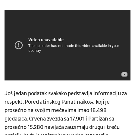
Još jedan podatak svakako pedstavlja informaciju za
respekt. Pored atinskog Panatinaikosa koji je
prosečno na svojim mečevima imao 18.498
gledalaca, Crvena zvezda sa 17.901 i Partizan sa
prosečno 15.280 navijača zauzimaju drugu i treću