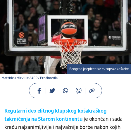
Beograd je epicentar evropske košarke
Matthieu Mirville / AFP / Profimedia
Regularni deo elitnog klupskog košakraškog
takmičenja na Starom kontinentu
je okončan i sada
kreću najzanimljivije i najvažnije borbe nakon kojih