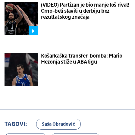
(VIDEO) Partizan je bio manje loš rival!
Crno-beli slavili u derbiju bez
rezultatskog značaja
Košarkaška transfer-bomba: Mario
Hezonja stiže u ABA ligu
TAGOVI:
Saša Obradović