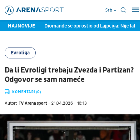
Srb
e hitno reagovala
NAJNOVIJE
Diomande se oprostio od Lajpciga: Nije lako 
Evroliga
Da li Evroligi trebaju Zvezda i Partizan?
Odgovor se sam nameće
KOMENTARI (0)
Autor:
TV Arena sport
21.04.2026
16:13