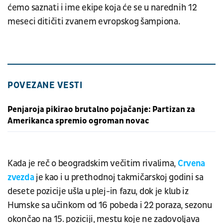
ćemo saznati i ime ekipe koja će se u narednih 12
meseci ditičiti zvanem evropskog šampiona.
POVEZANE VESTI
Penjaroja pikirao brutalno pojačanje: Partizan za
Amerikanca spremio ogroman novac
Kada je reč o beogradskim večitim rivalima,
Crvena
zvezda
je kao i u prethodnoj takmičarskoj godini sa
desete pozicije ušla u plej-in fazu, dok je klub iz
Humske sa učinkom od 16 pobeda i 22 poraza, sezonu
okončao na 15. poziciji, mestu koje ne zadovoljava