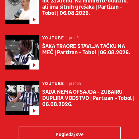
Ilić za Arenu: Na momente odlično,
ali ima sitnih grešaka | Partizan -
Tobol | 06.08.2026.
YOUTUBE
pre 15h
ŠAKA TRAORE STAVLJA TAČKU NA
MEČ | Partizan - Tobol | 06.08.2026.
YOUTUBE
pre 16h
SADA NEMA OFSAJDA - ZUBAIRU
DUPLIRA VOĐSTVO | Partizan - Tobol |
06.08.2026.
Pogledaj sve