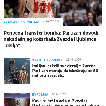
EVROLIGA KK PARTIZAN
26.07.2026
Ponoćna transfer bomba: Partizan dovodi
nekadašnjeg košarkaša Zvezde i ljubimca
"delija"
VESTI IZ EVROLIGE
23.06.2026
Italijani otkrili sve detalje: Zvezda i
Partizan moraju da iskeširaju po 50
miliona evra, ali...
EVROLIGA
04.05.2026
Kuva se nešto veliko: Zvezda i
Partizan na Evroliginom sastanku u