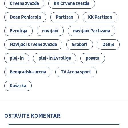
Crvena zvezda
KK Crvena zvezda
Đoan Penjaroja
Partizan
KK Partizan
Evroliga
navijači
navijači Partizana
Navijači Crvene zvezde
Grobari
Delije
plej-in
plej-in Evrolige
poseta
Beogradska arena
TV Arena sport
Košarka
OSTAVITE KOMENTAR