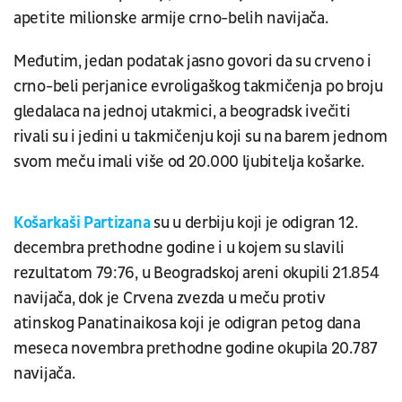
apetite milionske armije crno-belih navijača.
Međutim, jedan podatak jasno govori da su crveno i
crno-beli perjanice evroligaškog takmičenja po broju
gledalaca na jednoj utakmici, a beogradsk ivečiti
rivali su i jedini u takmičenju koji su na barem jednom
svom meču imali više od 20.000 ljubitelja košarke.
Košarkaši Partizana
su u derbiju koji je odigran 12.
decembra prethodne godine i u kojem su slavili
rezultatom 79:76, u Beogradskoj areni okupili 21.854
navijača, dok je Crvena zvezda u meču protiv
atinskog Panatinaikosa koji je odigran petog dana
meseca novembra prethodne godine okupila 20.787
navijača.