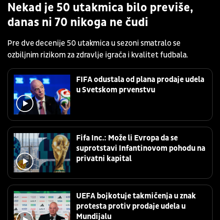
Nekad je 50 utakmica bilo previše,
danas ni 70 nikoga ne čudi
Pre dve decenije 50 utakmica u sezoni smatralo se
ozbiljnim rizikom za zdravlje igrača i kvalitet fudbala.
FIFA odustala od plana prodaje udela
u Svetskom prvenstvu
Fifa Inc.: Može li Evropa da se
suprotstavi Infantinovom pohodu na
privatni kapital
UEFA bojkotuje takmičenja u znak
protesta protiv prodaje udela u
Mundijalu