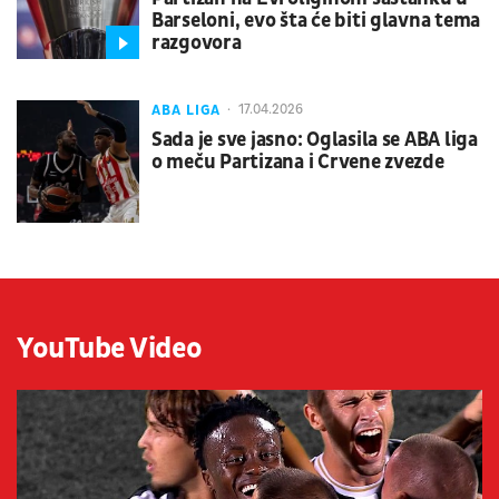
Barseloni, evo šta će biti glavna tema
razgovora
ABA LIGA
17.04.2026
Sada je sve jasno: Oglasila se ABA liga
o meču Partizana i Crvene zvezde
YouTube Video