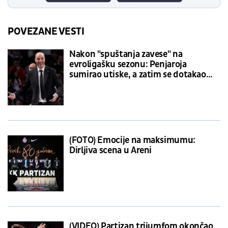
POVEZANE VESTI
Nakon "spuštanja zavese" na
evroligašku sezonu: Penjaroja
sumirao utiske, a zatim se dotakao
Crvene zvezde
(FOTO) Emocije na maksimumu:
Dirljiva scena u Areni
(VIDEO) Partizan trijumfom okončao