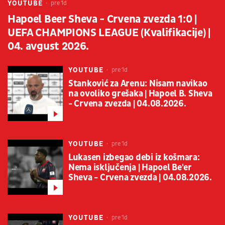
YOUTUBE
pre 1d
Hapoel Beer Sheva - Crvena zvezda 1:0 |
UEFA CHAMPIONS LEAGUE (Kvalifikacije) |
04. avgust 2026.
YOUTUBE
pre 1d
Stanković za Arenu: Nisam navikao
na ovoliko grešaka | Hapoel B. Sheva
- Crvena zvezda | 04.08.2026.
YOUTUBE
pre 1d
Lukasen izbegao debi iz košmara:
Nema isključenja | Hapoel Be'er
Sheva - Crvena zvezda | 04.08.2026.
YOUTUBE
pre 1d