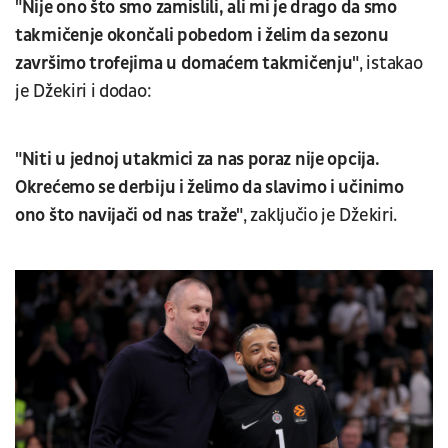
"Nije ono što smo zamislili, ali mi je drago da smo
takmičenje okončali pobedom i želim da sezonu
završimo trofejima u domaćem takmičenju"
, istakao
je Džekiri i dodao:
"Niti u jednoj utakmici za nas poraz nije opcija.
Okrećemo se derbiju i želimo da slavimo i učinimo
ono što navijači od nas traže"
, zaključio je Džekiri.