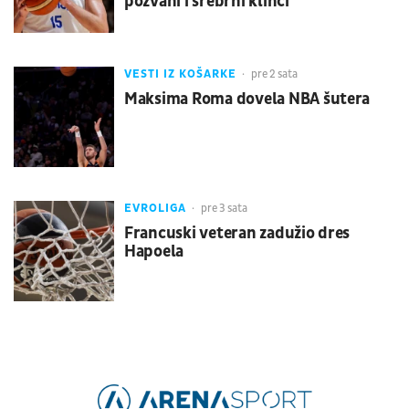
pozvani i srebrni klinci
VESTI IZ KOŠARKE
pre 2 sata
Maksima Roma dovela NBA šutera
EVROLIGA
pre 3 sata
Francuski veteran zadužio dres
Hapoela