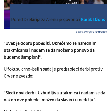
Pored Džekirija za Arenu je govorio i
Karlik Džons
:
Luka Milosavljevic/STARSPORT
"Uvek je dobro pobediti. Okrećemo se narednim
utakmicama i nadam se da možemo ponovo da
budemo šampioni"
.
U fokusu crno-belih sada je predstojeći derbi protiv
Crvene zvezde:
"Sledi novi derbi. Uzbudljiva utakmica i nadam se da
nakon ove pobede, možeo da slavio i u nedelju"
.