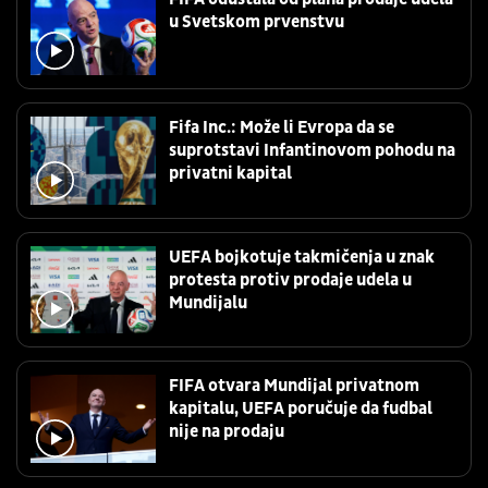
u Svetskom prvenstvu
Fifa Inc.: Može li Evropa da se
suprotstavi Infantinovom pohodu na
privatni kapital
UEFA bojkotuje takmičenja u znak
protesta protiv prodaje udela u
Mundijalu
FIFA otvara Mundijal privatnom
kapitalu, UEFA poručuje da fudbal
nije na prodaju