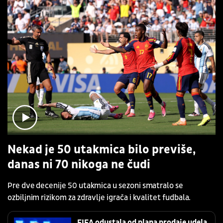
Nekad je 50 utakmica bilo previše,
danas ni 70 nikoga ne čudi
Pre dve decenije 50 utakmica u sezoni smatralo se
ozbiljnim rizikom za zdravlje igrača i kvalitet fudbala.
FIFA odustala od plana prodaje udela