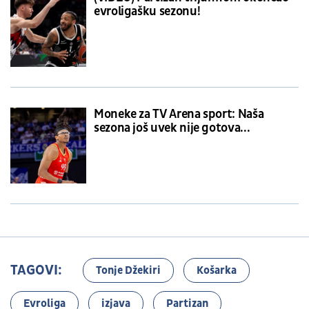
evroligašku sezonu!
Moneke za TV Arena sport: Naša
sezona još uvek nije gotova...
TAGOVI:
Tonje Džekiri
Košarka
Evroliga
izjava
Partizan