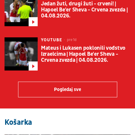
Jedan žuti, drugi žuti - crveni! |
Hapoel Be'er Sheva - Crvena zvezda |
04.08.2026.
YOUTUBE
pre 1d
Mateus i Lukasen poklonili vođstvo
Izraelcima | Hapoel Be'er Sheva -
Crvena zvezda | 04.08.2026.
Pogledaj sve
Košarka