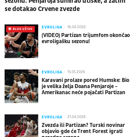
sezonu: Penjaroja sumirao utiske, a zatim
se dotakao Crvene zvezde
EVROLIGA
16.04.2026
UŽIVO
BLOG UŽIVO
(VIDEO) Partizan trijumfom okončao
evroligašku sezonu!
EVROLIGA
15.05.2026
Karavani prolaze pored Humske: Bio
je velika želja Đoana Penjaroje -
Amerikanac neće pojačati Partizan
EVROLIGA
21.04.2026
Zvezda ili Partizan? Turski novinar
objavio gde će Trent Forest igrati