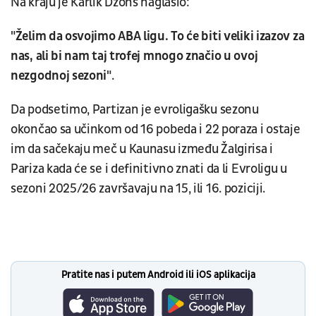
Na kraju je Karlik Džons naglasio:
"Želim da osvojimo ABA ligu. To će biti veliki izazov za
nas, ali bi nam taj trofej mnogo značio u ovoj
nezgodnoj sezoni"
.
Da podsetimo, Partizan je evroligašku sezonu
okončao sa učinkom od 16 pobeda i 22 poraza i ostaje
im da sačekaju meč u Kaunasu između Žalgirisa i
Pariza kada će se i definitivno znati da li Evroligu u
sezoni 2025/26 završavaju na 15, ili 16. poziciji.
Pratite nas i putem Android ili iOS aplikacija