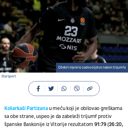
Džekiri nije krio zadovoljstvo nakon trijumfa
Starsport
Košarkaši Partizana
u meču koji je obilovao greškama
sa obe strane, uspeo je da zabeleži trijumf protiv
španske Baskonije iz Vitorije rezultatom
91:79 (26:20,