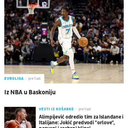
EVROLIGA
pre 1 sat
Iz NBA u Baskoniju
VESTI IZ KOŠARKE
pre 1 sat
Alimpijević odredio tim za Islanđane i
Italijane: Jokić predvodi "orlove",