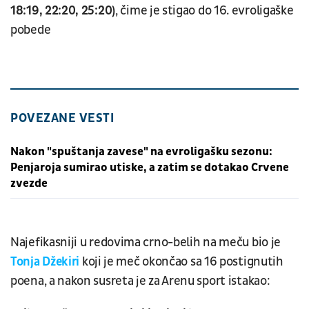
18:19, 22:20, 25:20)
, čime je stigao do 16. evroligaške
pobede
POVEZANE VESTI
Nakon "spuštanja zavese" na evroligašku sezonu:
Penjaroja sumirao utiske, a zatim se dotakao Crvene
zvezde
Najefikasniji u redovima crno-belih na meču bio je
Tonja Džekiri
koji je meč okončao sa 16 postignutih
poena, a nakon susreta je za Arenu sport istakao: