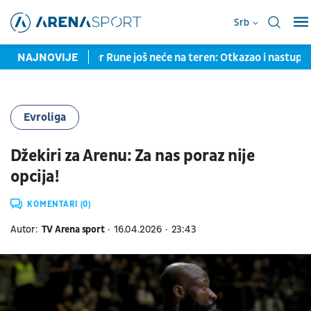
Srb
UŽIVO
NAJNOVIJE
Holger Rune još neće na teren: Otkazao i nastup na mas
Evroliga
Džekiri za Arenu: Za nas poraz nije
opcija!
KOMENTARI (0)
Autor:
TV Arena sport
16.04.2026
23:43