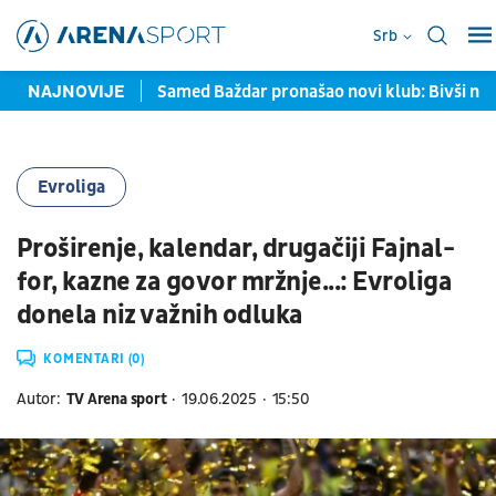
Srb
ne u Torontu
NAJNOVIJE
Samed Baždar pronašao novi klub: Bivši napadač
Evroliga
Proširenje, kalendar, drugačiji Fajnal-
for, kazne za govor mržnje...: Evroliga
donela niz važnih odluka
KOMENTARI (0)
Autor:
TV Arena sport
19.06.2025
15:50