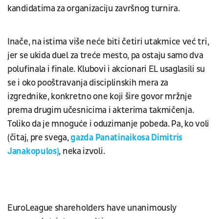
kandidatima za organizaciju završnog turnira.
Inače, na istima više neće biti četiri utakmice već tri,
jer se ukida duel za treće mesto, pa ostaju samo dva
polufinala i finale. Klubovi i akcionari EL usaglasili su
se i oko pooštravanja disciplinskih mera za
izgrednike, konkretno one koji šire govor mržnje
prema drugim učesnicima i akterima takmičenja.
Toliko da je mnoguće i oduzimanje pobeda. Pa, ko voli
(čitaj, pre svega,
gazda Panatinaikosa Dimitris
Janakopulos)
, neka izvoli.
EuroLeague shareholders have unanimously