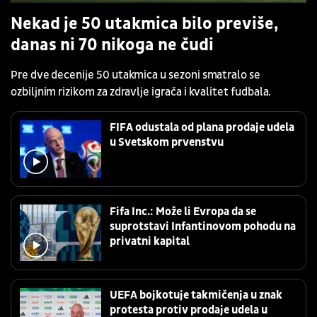
Nekad je 50 utakmica bilo previše,
danas ni 70 nikoga ne čudi
Pre dve decenije 50 utakmica u sezoni smatralo se
ozbiljnim rizikom za zdravlje igrača i kvalitet fudbala.
FIFA odustala od plana prodaje udela
u Svetskom prvenstvu
Fifa Inc.: Može li Evropa da se
suprotstavi Infantinovom pohodu na
privatni kapital
UEFA bojkotuje takmičenja u znak
protesta protiv prodaje udela u