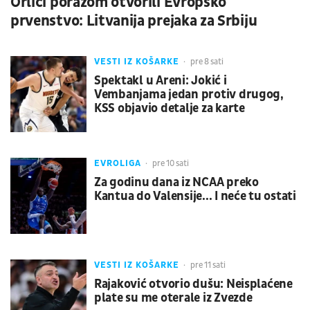
Orlići porazom otvorili Evropsko
prvenstvo: Litvanija prejaka za Srbiju
VESTI IZ KOŠARKE
pre 8 sati
Spektakl u Areni: Jokić i
Vembanjama jedan protiv drugog,
KSS objavio detalje za karte
EVROLIGA
pre 10 sati
Za godinu dana iz NCAA preko
Kantua do Valensije... I neće tu ostati
VESTI IZ KOŠARKE
pre 11 sati
Rajaković otvorio dušu: Neisplaćene
plate su me oterale iz Zvezde