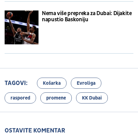
Nema više prepreka za Dubai: Dijakite
napustio Baskoniju
TAGOVI:
Košarka
Evroliga
raspored
promene
KK Dubai
OSTAVITE KOMENTAR