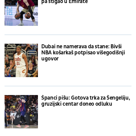
pa stigao u Emirate
Dubai ne namerava da stane: Bivši
NBA košarkaš potpisao višegodišnji
ugovor
Španci pišu: Gotova trka za Šengeliju,
gruzijski centar doneo odluku