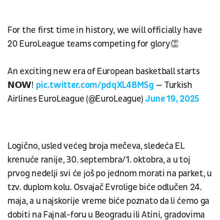
For the first time in history, we will officially have
20 EuroLeague teams competing for glory👏
An exciting new era of European basketball starts
𝗡𝗢𝗪!
pic.twitter.com/pdqXL4BMSg
— Turkish
Airlines EuroLeague (@EuroLeague)
June 19, 2025
Logično, usled većeg broja mečeva, sledeća EL
krenuće ranije, 30. septembra/1. oktobra, a u toj
prvog nedelji svi će još po jednom morati na parket, u
tzv. duplom kolu. Osvajač Evrolige biće odlučen 24.
maja, a u najskorije vreme biće poznato da li ćemo ga
dobiti na Fajnal-foru u Beogradu ili Atini, gradovima