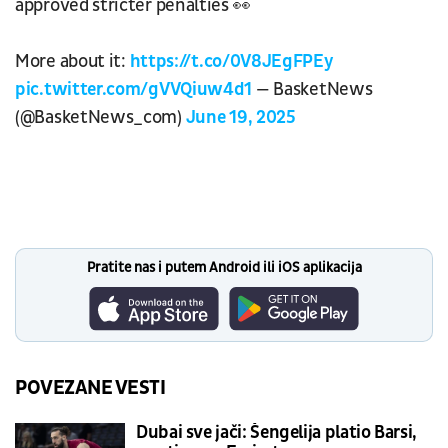
approved stricter penalties 👀
More about it:
https://t.co/0V8JEgFPEy
pic.twitter.com/gVVQiuw4d1
— BasketNews
(@BasketNews_com)
June 19, 2025
Pratite nas i putem Android ili iOS aplikacija
POVEZANE VESTI
Dubai sve jači: Šengelija platio Barsi,