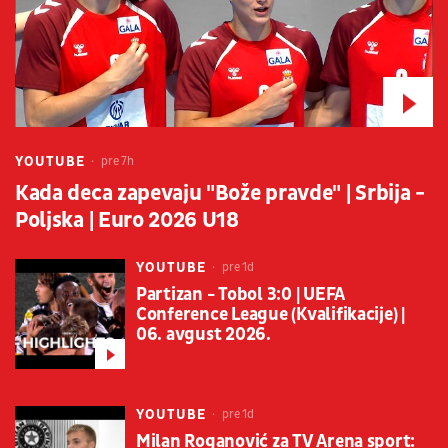
YOUTUBE
pre 7h
Kada deca zapevaju "Bože pravde" | Srbija -
Poljska | Euro 2026 U18
YOUTUBE
pre 1d
Partizan - Tobol 3:0 | UEFA
Conference League (Kvalifikacije) |
06. avgust 2026.
YOUTUBE
pre 1d
Milan Roganović za TV Arena sport: