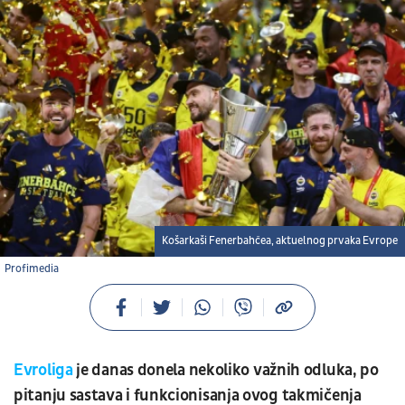
Košarkaši Fenerbahčea, aktuelnog prvaka Evrope
Profimedia
Evroliga
je danas donela nekoliko važnih odluka, po
pitanju sastava i funkcionisanja ovog takmičenja