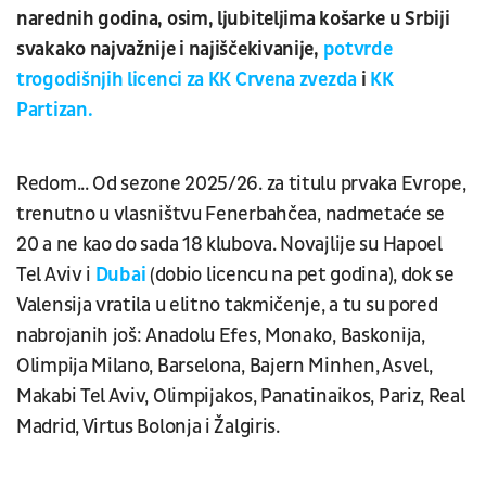
narednih godina, osim, ljubiteljima košarke u Srbiji
svakako najvažnije i najiščekivanije,
potvrde
trogodišnjih licenci za KK Crvena zvezda
i
KK
Partizan.
Redom... Od sezone 2025/26. za titulu prvaka Evrope,
trenutno u vlasništvu Fenerbahčea, nadmetaće se
20 a ne kao do sada 18 klubova. Novajlije su Hapoel
Tel Aviv i
Dubai
(dobio licencu na pet godina), dok se
Valensija vratila u elitno takmičenje, a tu su pored
nabrojanih još: Anadolu Efes, Monako, Baskonija,
Olimpija Milano, Barselona, Bajern Minhen, Asvel,
Makabi Tel Aviv, Olimpijakos, Panatinaikos, Pariz, Real
Madrid, Virtus Bolonja i Žalgiris.