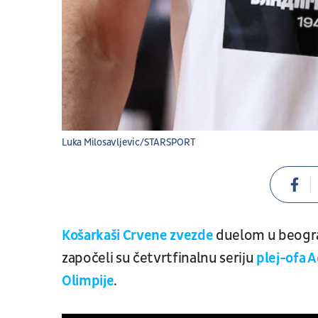
Luka Milosavljevic/STARSPORT
Košarkaši Crvene zvezde
duelom u beogra
započeli su četvrtfinalnu seriju
plej-ofa 
Olimpije
.