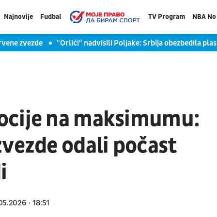
Najnovije
Fudbal
TV Program
NBA No 
 Crvene zvezde
"Orlići" nadvisili Poljake: Srbija obezbedila 
ocije na maksimumu:
zvezde odali počast
i
05.2026
18:51