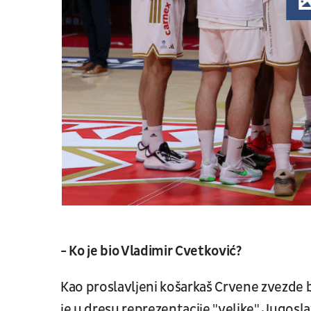
- Ko je bio Vladimir Cvetković?
Kao proslavljeni košarkaš Crvene zvezde bi
je u dresu reprezentacije "velike" Jugosla