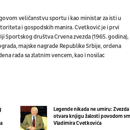
ovom veličanstvu sportu i kao ministar za isti u
toriteta i gospodskih manira. Cvetković je i prvi
oriji Sportskog društva Crvena zvezda (1965. godina),
ograda, majske nagrade Republike Srbije, ordena
ena rada sa zlatnim vencem, kao i nosilac
g
Legende nikada ne umiru: Zvezda
otvara knjigu žalosti povodom sm
a
Vladimira Cvetkovića