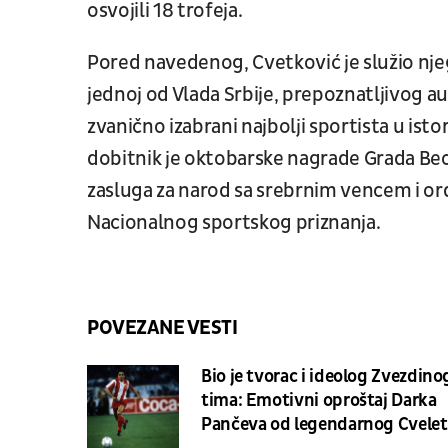
osvojili 18 trofeja.
Pored navedenog, Cvetković je služio njeg
jednoj od Vlada Srbije, prepoznatljivog au
zvanično izabrani najbolji sportista u ist
dobitnik je oktobarske nagrade Grada Be
zasluga za narod sa srebrnim vencem i ord
Nacionalnog sportskog priznanja.
POVEZANE VESTI
Bio je tvorac i ideolog Zvezdino
tima: Emotivni oproštaj Darka
Pančeva od legendarnog Cvelet