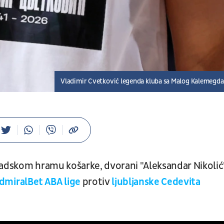
Vladimir Cvetković legenda kluba sa Malog Kalemegd
dskom hramu košarke, dvorani "Aleksandar Nikolić
AdmiralBet ABA lige
protiv
ljubljanske Cedevita