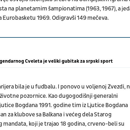
ta na planetarnim šampionatima (1963, 1967), a je
 na Eurobasketu 1969. Odigravši 149 mečeva.
endarnog Cveleta je veliki gubitak za srpski sport
jera bila je u fudbalu. I ponovo u voljenoj Zvezdi, 
a životne pozornice. Kao dugogodišnji generalni
 Ljutice Bogdana 1991. godine tim iz Ljutice Bogdana
i san za klubove sa Balkana i većeg dela Starog
mandata, koji je trajao 18 godina, crveno-beli su