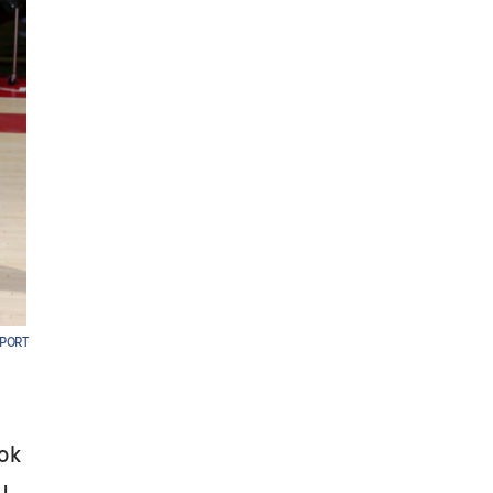
Sonderjyske - Viborg
Fudbal
DANSKA LIGA
SPORT
dok
u