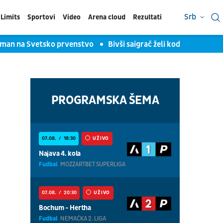
Srb
Limits
Sportovi
Video
Arena cloud
Rezultati
plasman na Svetsko prvenstvo
Bivši saigrač želi kod Lebrona 
PROGRAMSKA ŠEMA
07.08.
18:30
UŽIVO
Najava 4. kola
Fudbal
MOZZARTBET SUPERLIGA
07.08.
20:30
UŽIVO
Bochum - Hertha
Fudbal
NEMAČKA 2. LIGA