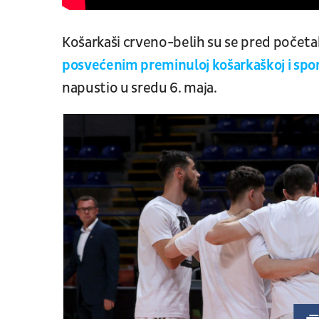
Košarkaši crveno-belih su se pred počet
posvećenim preminuloj košarkaškoj i spo
napustio u sredu 6. maja.