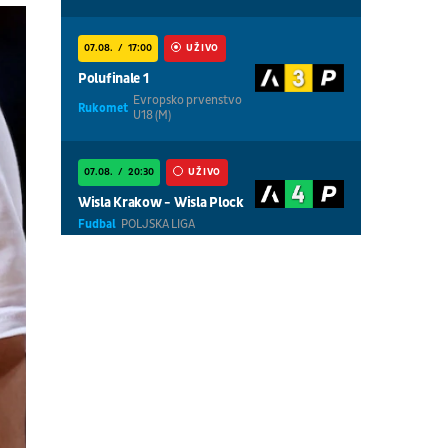
07.08.
17:00
UŽIVO
Polufinale 1
Evropsko prvenstvo
Rukomet
U18 (M)
07.08.
20:30
UŽIVO
Wisla Krakow - Wisla Plock
Fudbal
POLJSKA LIGA
07.08.
18:30
UŽIVO
Centralni teren, dan 5,
prepodnevna sesija
Tenis
WTA 1000 - Toronto
07.08.
18:30
UŽIVO
Centralni teren, dan 6,