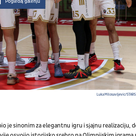
Pogledaj galeriju
Luka Milosavljevic/STAR
o je sinonim za elegantnu igru i sjajnu realizaciju, 
vije osvojio istorijsko srebro na Olimpijskim igrama 