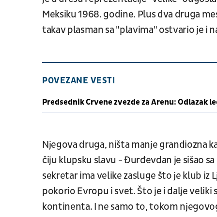
Meksiku 1968. godine. Plus dva druga mes
takav plasman sa "plavima" ostvario je i
POVEZANE VESTI
Predsednik Crvene zvezde za Arenu: Odlazak leg
Njegova druga, ništa manje grandiozna kari
čiju klupsku slavu - Đurđevdan je sišao s
sekretar ima velike zasluge što je klub iz
pokorio Evropu i svet. Što je i dalje velik
kontinenta. I ne samo to, tokom njegovog 