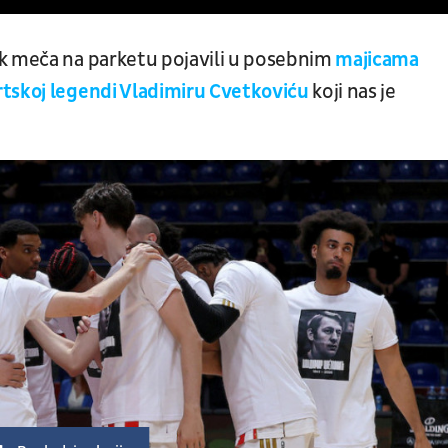
ak meča na parketu pojavili u posebnim
majicama
rtskoj legendi Vladimiru Cvetkoviću
koji nas je