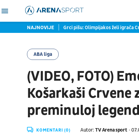
zonu startuje na pozajmici
NAJNOVIJE
Grci pišu: Olimpijakos želi igrača
ABA liga
(VIDEO, FOTO) Em
Košarkaši Crvene 
preminuloj legend
Autor:
TV Arena sport
07.
KOMENTARI (0)