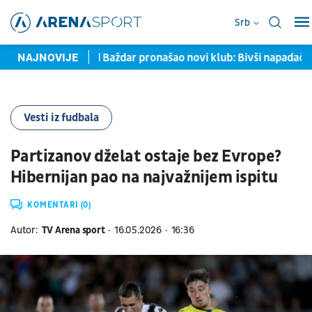
Srb
rontu
NAJNOVIJE
Samed Baždar pronašao novi klub: Bivši napadač Partiz
Vesti iz fudbala
Partizanov dželat ostaje bez Evrope?
Hibernijan pao na najvažnijem ispitu
KOMENTARI (0)
Autor:
TV Arena sport
16.05.2026
16:36