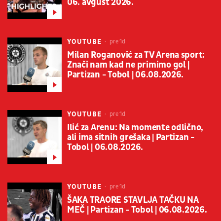
06. avgust 2026.
YOUTUBE
pre 1d
Milan Roganović za TV Arena sport:
Znači nam kad ne primimo gol |
Partizan - Tobol | 06.08.2026.
YOUTUBE
pre 1d
Ilić za Arenu: Na momente odlično,
ali ima sitnih grešaka | Partizan -
Tobol | 06.08.2026.
YOUTUBE
pre 1d
ŠAKA TRAORE STAVLJA TAČKU NA
MEČ | Partizan - Tobol | 06.08.2026.