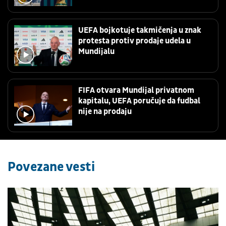
UEFA bojkotuje takmičenja u znak
protesta protiv prodaje udela u
Mundijalu
FIFA otvara Mundijal privatnom
kapitalu, UEFA poručuje da fudbal
nije na prodaju
Povezane vesti