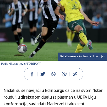
Detalj sa meča Partizan - Hibernijan
Pedja Milosavljevic/STARSPORT
Nadali su se navijači u Edinburgu da će na svom "Ister
roudu", u direktnom duelu za plasman u UEFA Ligu
konferencija, savladati Madervel i tako sebi