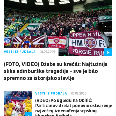
VESTI IZ FUDBALA
18.05.2026
(FOTO, VIDEO) Džabe su krečili: Najtužnija
slika edinburške tragedije - sve je bilo
spremno za istorijsko slavlje
VESTI IZ FUDBALA
07.05.2026
(VDEO) Po ugledu na Obilić:
Partizanov dželat ponovio ostvarenje
najvećeg iznenađenja srpskog