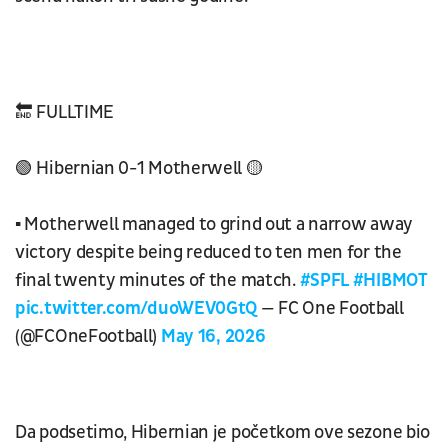
🔚 FULLTIME
🟢 Hibernian 0-1 Motherwell 🟡
▪ Motherwell managed to grind out a narrow away
victory despite being reduced to ten men for the
final twenty minutes of the match.
#SPFL
#HIBMOT
pic.twitter.com/duoWEV0GtQ
— FC One Football
(@FCOneFootball)
May 16, 2026
Da podsetimo, Hibernian je početkom ove sezone bio