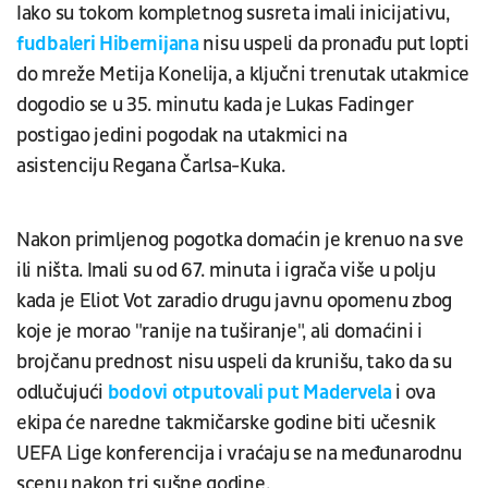
Iako su tokom kompletnog susreta imali inicijativu,
fudbaleri Hibernijana
nisu uspeli da pronađu put lopti
do mreže Metija Konelija, a ključni trenutak utakmice
dogodio se u 35. minutu kada je Lukas Fadinger
postigao jedini pogodak na utakmici na
asistenciju Regana Čarlsa-Kuka.
Nakon primljenog pogotka domaćin je krenuo na sve
ili ništa. Imali su od 67. minuta i igrača više u polju
kada je Eliot Vot zaradio drugu javnu opomenu zbog
koje je morao "ranije na tuširanje", ali domaćini i
brojčanu prednost nisu uspeli da krunišu, tako da su
odlučujući
bodovi otputovali put Madervela
i ova
ekipa će naredne takmičarske godine biti učesnik
UEFA Lige konferencija i vraćaju se na međunarodnu
scenu nakon tri sušne godine.