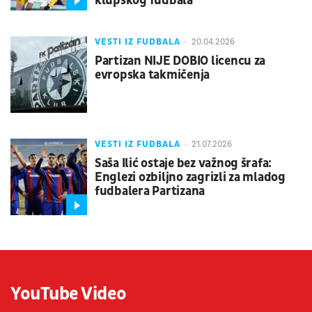
klupskog fudbala
VESTI IZ FUDBALA
20.04.2026
Partizan NIJE DOBIO licencu za
evropska takmičenja
VESTI IZ FUDBALA
21.07.2026
Saša Ilić ostaje bez važnog šrafa:
Englezi ozbiljno zagrizli za mladog
fudbalera Partizana
YouTube Video