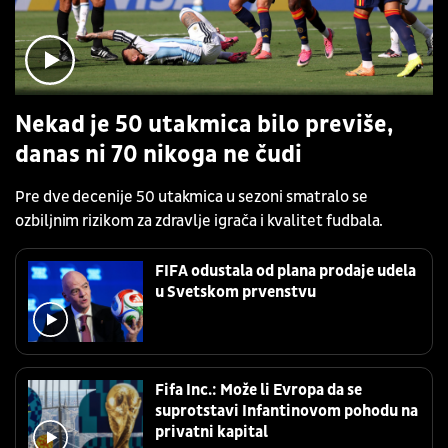
Nekad je 50 utakmica bilo previše,
danas ni 70 nikoga ne čudi
Pre dve decenije 50 utakmica u sezoni smatralo se
ozbiljnim rizikom za zdravlje igrača i kvalitet fudbala.
FIFA odustala od plana prodaje udela
u Svetskom prvenstvu
Fifa Inc.: Može li Evropa da se
suprotstavi Infantinovom pohodu na
privatni kapital