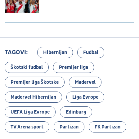
prkosi gradskim velikanima
TAGOVI:
Hibernijan
Fudbal
Škotski fudbal
Premijer liga
Premijer liga Škotske
Madervel
Madervel Hibernijan
Liga Evrope
UEFA Liga Evrope
Edinburg
TV Arena sport
Partizan
FK Partizan