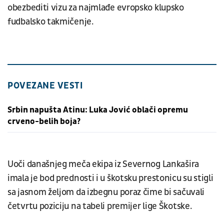
obezbediti vizu za najmlađe evropsko klupsko
fudbalsko takmičenje.
POVEZANE VESTI
Srbin napušta Atinu: Luka Jović oblači opremu
crveno-belih boja?
Uoči današnjeg meča ekipa iz Severnog Lankašira
imala je bod prednosti i u škotsku prestonicu su stigli
sa jasnom željom da izbegnu poraz čime bi sačuvali
četvrtu poziciju na tabeli premijer lige Škotske.