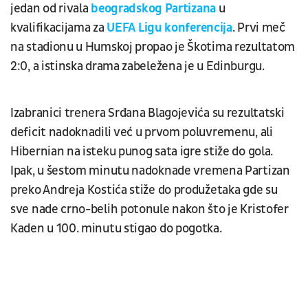
jedan od rivala
beogradskog Partizana
u
kvalifikacijama za
UEFA Ligu konferencija
. Prvi meč
na stadionu u Humskoj propao je Škotima rezultatom
2:0, a istinska drama zabeležena je u Edinburgu.
Izabranici trenera Srđana Blagojevića su rezultatski
deficit nadoknadili već u prvom poluvremenu, ali
Hibernian na isteku punog sata igre stiže do gola.
Ipak, u šestom minutu nadoknade vremena Partizan
preko Andreja Kostića stiže do produžetaka gde su
sve nade crno-belih potonule nakon što je Kristofer
Kaden u 100. minutu stigao do pogotka.