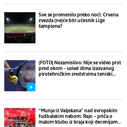
Sve se promenilo preko noći: Crvena
zvezda (ne)će biti učesnik Lige
šampiona?
(FOTO) Nezamislivo: Nije se video prst
pred okom - usled dima izazvanog
pirotehničkim sredstvima teniski
meč je prekinut
“Munja iz Valjekana” nad evropskim
fudbalskim nebom: Rajo – priča o
malom klubu iz kraja koji decenijama