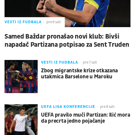
VESTI IZ FUDBALA
pre 6 sati
Samed Baždar pronašao novi klub: Bivši
napadač Partizana potpisao za Sent Truden
VESTI IZ FUDBALA
pre 7 sati
Zbog migrantske krize otkazana
utakmica Barselone u Maroku
UEFA LIGA KONFERENCIJE
pre 8 sati
UEFA pravilo muči Partizan: Ilić mora
da precrta jedno pojačanje