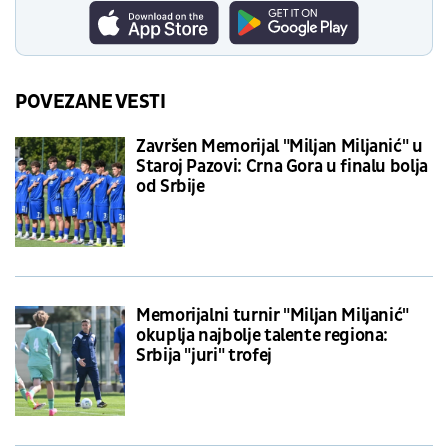
POVEZANE VESTI
Završen Memorijal "Miljan Miljanić" u
Staroj Pazovi: Crna Gora u finalu bolja
od Srbije
Memorijalni turnir "Miljan Miljanić"
okuplja najbolje talente regiona:
Srbija "juri" trofej