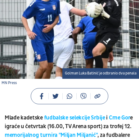
Golman Luka Batinić je odbranio dva penala
MN Press
Mlađe kadetske
fudbalske selekcije Srbije
i
Crne Gor
e
igraće u četvrtak (16.00, TV Arena sport) za trofej 12.
memorijalnog turnira "Miljan Miljanić"
, za fudbalere