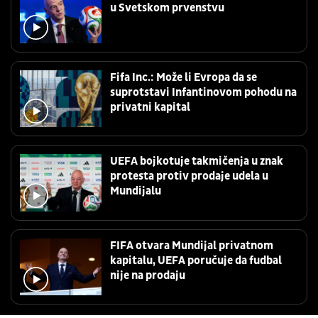
u Svetskom prvenstvu
Fifa Inc.: Može li Evropa da se
suprotstavi Infantinovom pohodu na
privatni kapital
UEFA bojkotuje takmičenja u znak
protesta protiv prodaje udela u
Mundijalu
FIFA otvara Mundijal privatnom
kapitalu, UEFA poručuje da fudbal
nije na prodaju