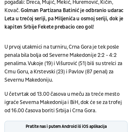
pogađali: Dreca, Mujić, Mekić, Huremović, Kičin,
Kovač.
Golman Partizana Batinić je odbranio udarac
Leta u trećoj seriji, pa Miljenića u osmoj seriji, dok je
kapiten Srbije Fekete prebacio ceo gol!
U prvoj utakmici na turniru, Crna Gora je tek posle
penala bila bolja od Severne Makedonije 2:2 - 4:2
penalima. Vukoje (19) i Višurović (51) bili su strelci za
Crnu Goru, a Krstevski (23) i Pavlov (87 penal) za
Severnu Makedoniju.
U četvrtak od 13.00 časova u meču za treće mesto
igraće Severna Makedonija i BiH, dok će se za trofej
od 16.00 časova boriti Srbija i Crna Gora.
Pratite nas i putem Android ili iOS aplikacija