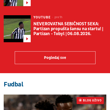
YOUTUBE
pre 1h
NEVEROVATNA SEBIČNOST SEKA:
Partizan propušta šansu na startu! |
Partizan - Tobyl | 06.08.2026.
Pogledaj sve
Fudbal
BLOG UŽIVO
UŽIVO