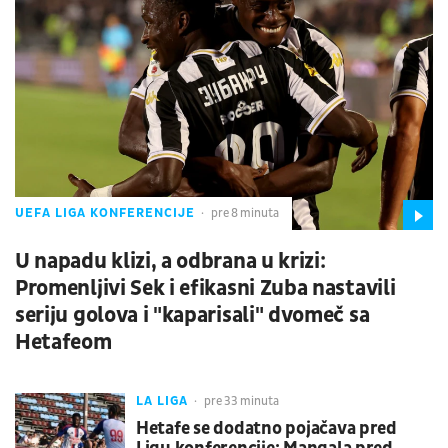
UEFA LIGA KONFERENCIJE
pre 8 minuta
U napadu klizi, a odbrana u krizi:
Promenljivi Sek i efikasni Zuba nastavili
seriju golova i "kaparisali" dvomeč sa
Hetafeom
LA LIGA
pre 33 minuta
Hetafe se dodatno pojačava pred