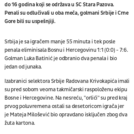
do 16 godina koji se održava u SC Stara Pazova.
Penali su odlučivali u oba meča, golmani Srbije i Crne
Gore bili su uspešnjiji.
Srbija je sa igračem manje 55 minuta i tek posle
penala eliminisala Bosnu i Hercegovinu 1:1 (0:0) - 7:6.
Golman Luka Batinić je odbranio dva penala i bio
jedan od junaka.
Izabranici selektora Srbije Radovana Krivokapića imali
su pred sobom veoma takmičarski raspoloženu ekipu
Bosne i Hercegovine. Na nesreću, "orlići" su pred kraj
prvog poluvremena ostali sa desetoricom igrača jer
je Mateja Milošević bio opravdano isključen zbog dva
žuta kartona.