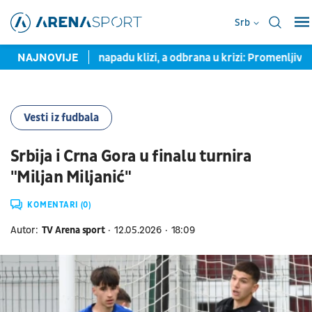
Srb
odelu"
NAJNOVIJE
U napadu klizi, a odbrana u krizi: Promenljivi Sek i ef
Vesti iz fudbala
Srbija i Crna Gora u finalu turnira
"Miljan Miljanić"
KOMENTARI (0)
Autor:
TV Arena sport
12.05.2026
18:09