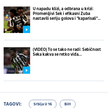
U napadu klizi, a odbrana u krizi:
Promenljivi Sek i efikasni Zuba
nastavili seriju golova i "kaparisali"
dvomeč sa Hetafeom
(VIDEO) To se tako ne radi: Sebičnost
Seka kakva se retko viđa...
TAGOVI:
Srbija U 16
BiH