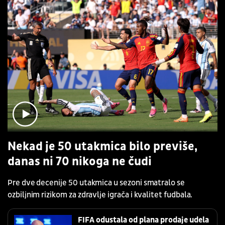
Nekad je 50 utakmica bilo previše,
danas ni 70 nikoga ne čudi
Pre dve decenije 50 utakmica u sezoni smatralo se
ozbiljnim rizikom za zdravlje igrača i kvalitet fudbala.
FIFA odustala od plana prodaje udela