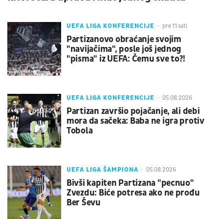
UEFA LIGA KONFERENCIJE
pre 11 sati
Partizanovo obraćanje svojim
"navijačima", posle još jednog
"pisma" iz UEFA: Čemu sve to?!
UEFA LIGA KONFERENCIJE
05.08.2026
Partizan završio pojačanje, ali debi
mora da sačeka: Baba ne igra protiv
Tobola
UEFA LIGA ŠAMPIONA
05.08.2026
Bivši kapiten Partizana "pecnuo"
Zvezdu: Biće potresa ako ne prođu
Ber Ševu