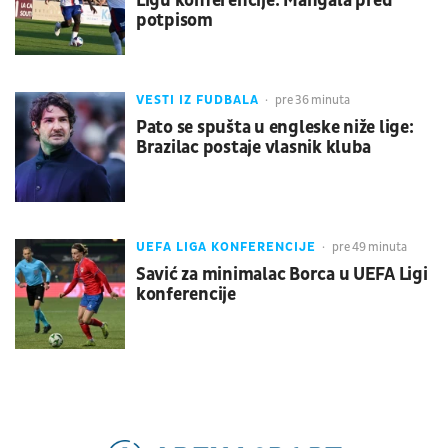
Ligu konferencije: Mangala pred
potpisom
VESTI IZ FUDBALA
pre 36 minuta
Pato se spušta u engleske niže lige:
Brazilac postaje vlasnik kluba
UEFA LIGA KONFERENCIJE
pre 49 minuta
Savić za minimalac Borca u UEFA Ligi
konferencije