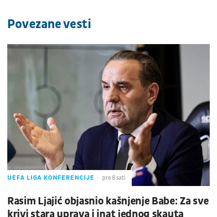
Povezane vesti
UEFA LIGA KONFERENCIJE
pre 8 sati
Rasim Ljajić objasnio kašnjenje Babe: Za sve
krivi stara uprava i inat jednog skauta