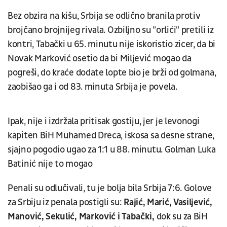
Bez obzira na kišu, Srbija se odlično branila protiv
brojčano brojnijeg rivala. Ozbiljno su "orlići" pretili iz
kontri, Tabački u 65. minutu nije iskoristio zicer, da bi
Novak Marković osetio da bi Miljević mogao da
pogreši, do kraće dodate lopte bio je brži od golmana,
zaobišao ga i od 83. minuta Srbija je povela.
Ipak, nije i izdržala pritisak gostiju, jer je levonogi
kapiten BiH Muhamed Dreca, iskosa sa desne strane,
sjajno pogodio ugao za 1:1 u 88. minutu. Golman Luka
Batinić nije to mogao
Penali su odlučivali, tu je bolja bila Srbija 7:6. Golove
za Srbiju iz penala postigli su:
Rajić, Marić, Vasiljević,
Manović, Sekulić, Marković i Tabački,
dok su za BiH