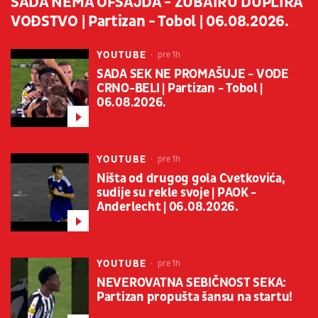
SADA NEMA OFSAJDA - ZUBAIRU DUPLIRA
VOĐSTVO | Partizan - Tobol | 06.08.2026.
YOUTUBE
pre 1h
SADA SEK NE PROMAŠUJE - VODE
CRNO-BELI | Partizan - Tobol |
06.08.2026.
YOUTUBE
pre 1h
Ništa od drugog gola Cvetkovića,
sudije su rekle svoje | PAOK -
Anderlecht | 06.08.2026.
YOUTUBE
pre 1h
NEVEROVATNA SEBIČNOST SEKA:
Partizan propušta šansu na startu!