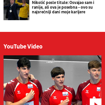
Nikolić posle titule: Osvajao sam i
ranije, ali ova je posebna - ovo su
najsrećniji dani moje karijere
YouTube Video