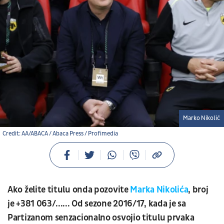
Marko Nikolić
Credit: AA/ABACA / Abaca Press / Profimedia
Ako želite titulu onda pozovite
Marka Nikolića
, broj
je +381 063/...... Od sezone 2016/17, kada je sa
Partizanom senzacionalno osvojio titulu prvaka