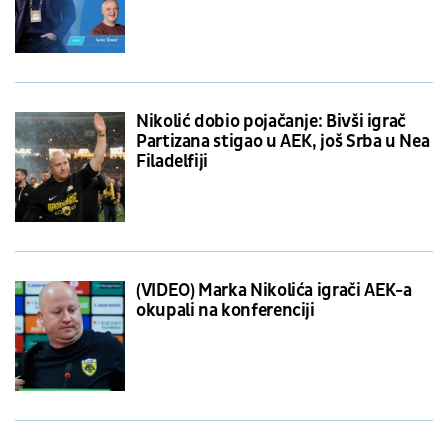
Nikolić dobio pojačanje: Bivši igrač
Partizana stigao u AEK, još Srba u Nea
Filadelfiji
(VIDEO) Marka Nikolića igrači AEK-a
okupali na konferenciji