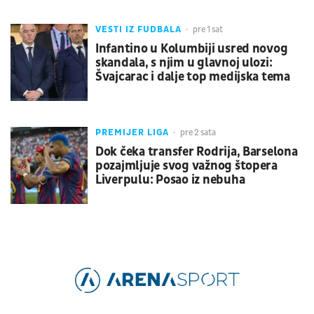
VESTI IZ FUDBALA
pre 1 sat
Infantino u Kolumbiji usred novog
skandala, s njim u glavnoj ulozi:
Švajcarac i dalje top medijska tema
PREMIJER LIGA
pre 2 sata
Dok čeka transfer Rodrija, Barselona
pozajmljuje svog važnog štopera
Liverpulu: Posao iz nebuha