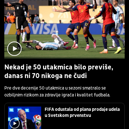
Nekad je 50 utakmica bilo previše,
danas ni 70 nikoga ne čudi
Pre dve decenije 50 utakmica u sezoni smatralo se
ozbiljnim rizikom za zdravlje igrača i kvalitet fudbala.
FIFA odustala od plana prodaje udela
u Svetskom prvenstvu