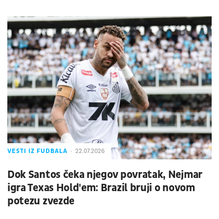
VESTI IZ FUDBALA
22.07.2026
Dok Santos čeka njegov povratak, Nejmar
igra Texas Hold'em: Brazil bruji o novom
potezu zvezde