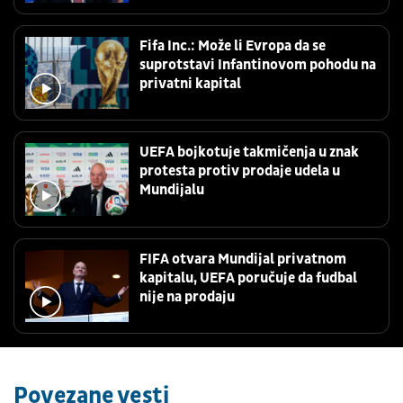
Fifa Inc.: Može li Evropa da se
suprotstavi Infantinovom pohodu na
privatni kapital
UEFA bojkotuje takmičenja u znak
protesta protiv prodaje udela u
Mundijalu
FIFA otvara Mundijal privatnom
kapitalu, UEFA poručuje da fudbal
nije na prodaju
Povezane vesti