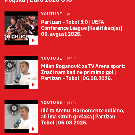
YOUTUBE
pre 1d
Partizan - Tobol 3:0 | UEFA
Conference League (Kvalifikacije) |
06. avgust 2026.
YOUTUBE
pre 1d
Milan Roganović za TV Arena sport:
Znači nam kad ne primimo gol |
Partizan - Tobol | 06.08.2026.
YOUTUBE
pre 1d
Ilić za Arenu: Na momente odlično,
ali ima sitnih grešaka | Partizan -
Tobol | 06.08.2026.