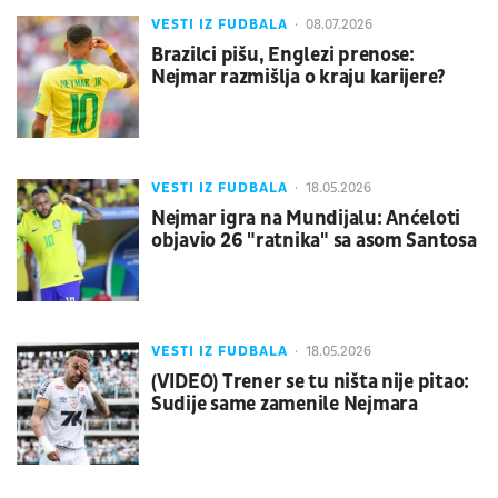
VESTI IZ FUDBALA
08.07.2026
Brazilci pišu, Englezi prenose:
Nejmar razmišlja o kraju karijere?
VESTI IZ FUDBALA
18.05.2026
Nejmar igra na Mundijalu: Anćeloti
objavio 26 "ratnika" sa asom Santosa
VESTI IZ FUDBALA
18.05.2026
(VIDEO) Trener se tu ništa nije pitao:
Sudije same zamenile Nejmara