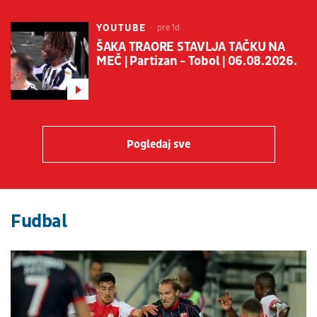
YOUTUBE
pre 1d
ŠAKA TRAORE STAVLJA TAČKU NA
MEČ | Partizan - Tobol | 06.08.2026.
Pogledaj sve
Fudbal