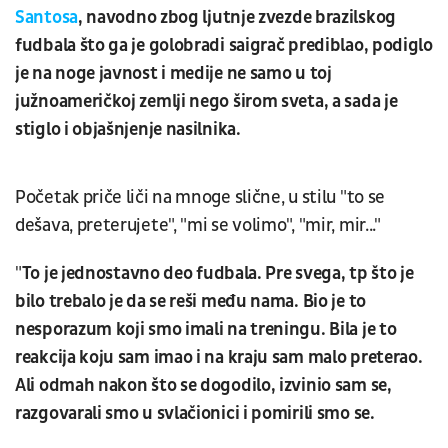
Santosa
, navodno zbog ljutnje zvezde brazilskog
fudbala što ga je golobradi saigrač prediblao, podiglo
je na noge javnost i medije ne samo u toj
južnoameričkoj zemlji nego širom sveta, a sada je
stiglo i objašnjenje nasilnika.
Početak priče liči na mnoge slične, u stilu "to se
dešava, preterujete", "mi se volimo", "mir, mir..."
"
To je jednostavno deo fudbala. Pre svega, tp što je
bilo trebalo je da se reši među nama. Bio je to
nesporazum koji smo imali na treningu. Bila je to
reakcija koju sam imao i na kraju sam malo preterao.
Ali odmah nakon što se dogodilo, izvinio sam se,
razgovarali smo u svlačionici i pomirili smo se.