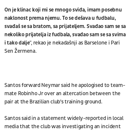
On je klinac koji mi se mnogo sviđa, imam posebnu
naklonost prema njemu. To se dešava u fudbalu,
svađaš se sa bratom, sa prijateljem. Svađao sam se sa
nekoliko prijatelja iz fudbala, svađao sam se sa svima
i tako dalje
", rekao je nekadašnji as Barselone i Pari
Sen Žermena.
Santos forward Neymar said he apologised to team-
mate Robinho Jr over an altercation between the
pair at the Brazilian club’s training ground.
Santos said in a statement widely-reported in local
media that the club was investigating an incident