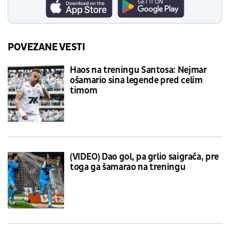
POVEZANE VESTI
Haos na treningu Santosa: Nejmar
ošamario sina legende pred celim
timom
(VIDEO) Dao gol, pa grlio saigrača, pre
toga ga šamarao na treningu