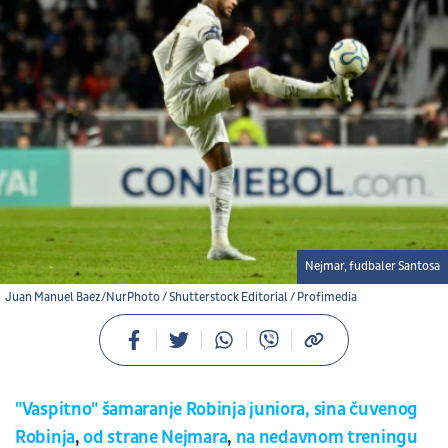
Nejmar, fudbaler Santosa
Juan Manuel Baez/NurPhoto / Shutterstock Editorial / Profimedia
"Vaspitno" šamaranje Robinja juniora, sina čuvenog
Robinja
,
od strane Nejmara
,
na nedavnom treningu