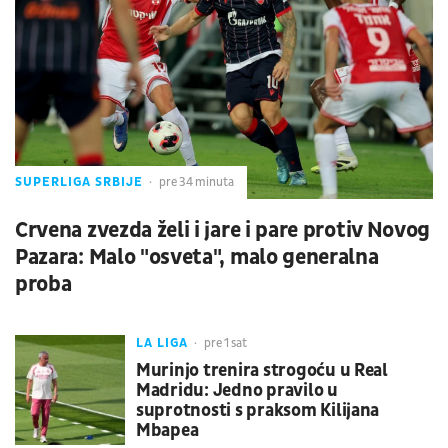
SUPERLIGA SRBIJE
pre 34 minuta
Crvena zvezda želi i jare i pare protiv Novog
Pazara: Malo "osveta", malo generalna
proba
LA LIGA
pre 1 sat
Murinjo trenira strogoću u Real
Madridu: Jedno pravilo u
suprotnosti s praksom Kilijana
Mbapea