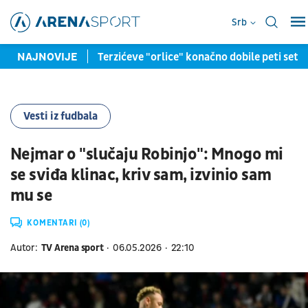
Srb
: Posao iz nebuha
NAJNOVIJE
Terzićeve "orlice" konačno dobile peti set, on
Vesti iz fudbala
Nejmar o "slučaju Robinjo": Mnogo mi
se sviđa klinac, kriv sam, izvinio sam
mu se
KOMENTARI (0)
Autor:
TV Arena sport
06.05.2026
22:10