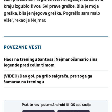
kraju izgubio živce. Svi prave greške. Bila je moja
greška, bila je njegova greška. Pogrešio sam malo
više
", rekao je Nejmar.
POVEZANE VESTI
Haos na treningu Santosa: Nejmar ošamario sina
legende pred celim timom
(VIDEO) Dao gol, pa grlio saigrača, pre toga ga
šamarao na treningu
Pratite nas i putem Android ili iOS aplikacija