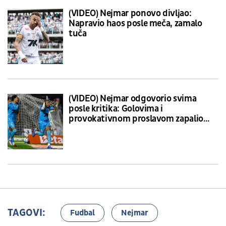
(VIDEO) Nejmar ponovo divljao:
Napravio haos posle meča, zamalo
tuča
(VIDEO) Nejmar odgovorio svima
posle kritika: Golovima i
provokativnom proslavom zapalio
Brazil
TAGOVI:
Fudbal
Nejmar