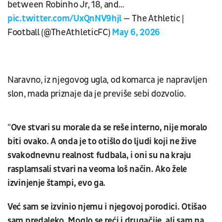
between Robinho Jr, 18, and…
pic.twitter.com/UxQnNV9hjl
— The Athletic |
Football (@TheAthleticFC)
May 6, 2026
Naravno, iz njegovog ugla, od komarca je napravljen
slon, mada priznaje da je previše sebi dozvolio.
"
Ove stvari su morale da se reše interno, nije moralo
biti ovako. A onda je to otišlo do ljudi koji ne žive
svakodnevnu realnost fudbala, i oni su na kraju
rasplamsali stvari na veoma loš način. Ako žele
izvinjenje štampi, evo ga.
Već sam se izvinio njemu i njegovoj porodici. Otišao
sam predaleko. Moglo se reći i drugačije, ali sam na