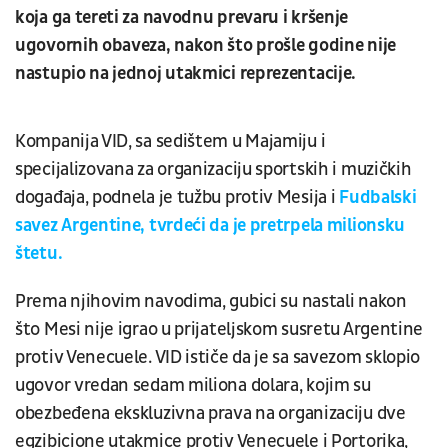
koja ga tereti za navodnu prevaru i kršenje
ugovornih obaveza, nakon što prošle godine nije
nastupio na jednoj utakmici reprezentacije.
Kompanija VID, sa sedištem u Majamiju i
specijalizovana za organizaciju sportskih i muzičkih
događaja, podnela je tužbu protiv Mesija i
Fudbalski
savez Argentine, tvrdeći da je pretrpela milionsku
štetu.
Prema njihovim navodima, gubici su nastali nakon
što Mesi nije igrao u prijateljskom susretu Argentine
protiv Venecuele. VID ističe da je sa savezom sklopio
ugovor vredan sedam miliona dolara, kojim su
obezbeđena ekskluzivna prava na organizaciju dve
egzibicione utakmice protiv Venecuele i Portorika,