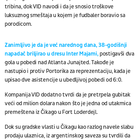
tribina, dok VID navodi i da je snosio troškove
luksuznog smeštaja u kojem je fudbaler boravio sa
porodicom.
Zanimljivo je da je već narednog dana, 38-godišnji
napadač briljirao u dresu Inter Majami,
postigavši dva
gola u pobedi nad Atlanta Junajted. Takođe je
nastupio i protiv Portorika za reprezentaciju, kada je
upisao dve asistencije u ubedljivoj pobedi od 6:0.
Kompanija VID dodatno tvrdi da je pretrpela gubitak
veći od milion dolara nakon što je jedna od utakmica
premeštena iz Čikago u Fort Loderdejl.
Dok su gradske vlasti u Čikagu kao razlog navele slabu
prodaju ulaznica, iz argentinskog saveza su tvrdili da