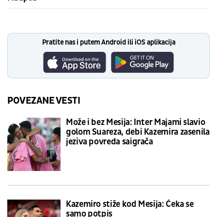
Pratite nas i putem Android ili iOS aplikacija
POVEZANE VESTI
Može i bez Mesija: Inter Majami slavio
golom Suareza, debi Kazemira zasenila
jeziva povreda saigrača
Kazemiro stiže kod Mesija: Čeka se
samo potpis