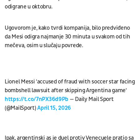
odigrane u oktobru.
Ugovorom je, kako tvrdi kompanija, bilo predviđeno
da Mesi odigra najmanje 30 minuta u svakom od tih
mečeva, osim u slučaju povrede.
Lionel Messi 'accused of fraud with soccer star facing
bombshell lawsuit after skipping Argentina game'
https://t.co/7nPX36d9Pb
— Daily Mail Sport
(@MailSport)
April 15, 2026
Ipak, argentinski as je duel protiv Venecuele pratio sa