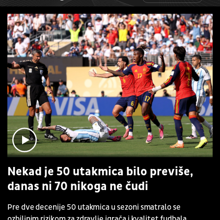
Nekad je 50 utakmica bilo previše,
danas ni 70 nikoga ne čudi
Pre dve decenije 50 utakmica u sezoni smatralo se
ozbiljnim rizikom za zdravlje igrača i kvalitet fudbala.