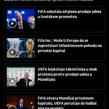
FIFA odustala od plana prodaje udela
u Svetskom prvenstvu
Fifa Inc.: Može li Evropa da se
suprotstavi Infantinovom pohodu na
privatni kapital
UEFA bojkotuje takmičenja u znak
protesta protiv prodaje udela u
Mundijalu
FIFA otvara Mundijal privatnom
kapitalu, UEFA poručuje da fudbal
nije na prodaju