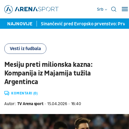
Srb
 izmakla medalja
NAJNOVIJE
Sinančević pred Evropsko prvenstvo: Prvi c
Vesti iz fudbala
Mesiju preti milionska kazna:
Kompanija iz Majamija tužila
Argentinca
KOMENTARI (0)
Autor:
TV Arena sport
15.04.2026
16:40