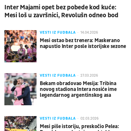
Inter Majami opet bez pobede kod kuće:
Mesi loš u završnici, Revolušn odneo bod
VESTI IZ FUDBALA
14.04.2026
Mesi ostao bez trenera: Maskerano
napustio Inter posle istorijske sezone
VESTI IZ FUDBALA
27.03.2026
Bekam obradovao Mesija: Tribina
novog stadiona Intera nosiće ime
legendarnog argentinskog asa
VESTI IZ FUDBALA
02.03.2026
Mesi piše istoriju, preskočio Pelea: