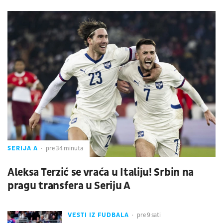
SERIJA A
pre 34 minuta
Aleksa Terzić se vraća u Italiju! Srbin na
pragu transfera u Seriju A
VESTI IZ FUDBALA
pre 9 sati