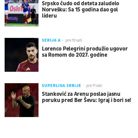
Srpsko čudo od deteta zaludelo
Norvešku: Sa 15 godina dao gol
lideru
SERIJA A
pre 10 sati
Lorenco Pelegrini produžio ugovor
sa Romom do 2027. godine
SUPERLIGA SRBIJE
pre 11 sati
Stanković za Arenu poslao jasnu
poruku pred Ber Ševu: Igraj i bori se!