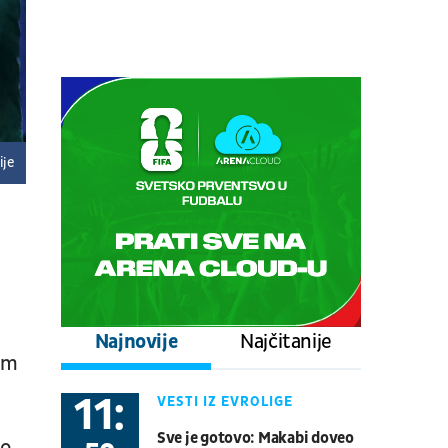
prepodnevna sesija
Tenis
ATP 1000 - Montreal
09.08.
13:30
UŽIVO
Nurnbeg - Dresden
Fudbal
NEMAČKA 2. LIGA
ije
09.08.
16:00
UŽIVO
Zenit - Rodina
Fudbal
RUSKA LIGA
09.08.
19:35
UŽIVO
Toronto Blue Jays - Philadelphia
Najnovije
Najčitanije
Phillies
nim
Bejzbol
Major League Baseball
11:
VESTI IZ EVROLIGE
09.08.
19:30
UŽIVO
Sve je gotovo: Makabi doveo