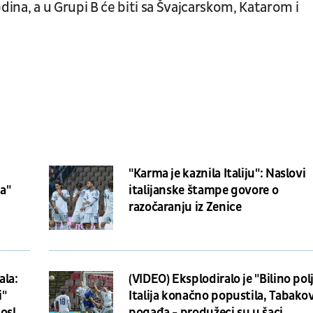
dina, a u Grupi B će biti sa Švajcarskom, Katarom i
"Karma je kaznila Italiju": Naslovi
ra"
italijanske štampe govore o
razočaranju iz Zenice
ala:
(VIDEO) Eksplodiralo je "Bilino polj
i"
Italija konačno popustila, Tabako
osle
pogađa - produžeci su u šaci