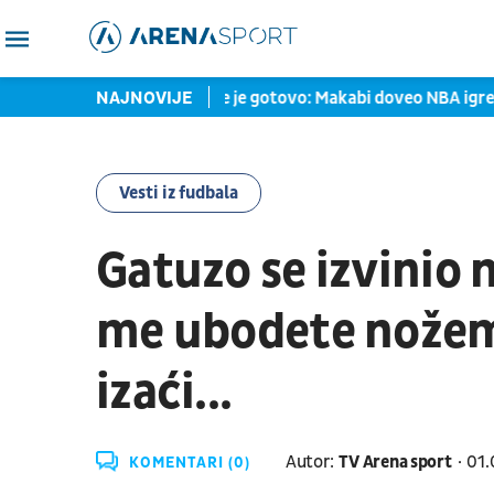
avio velike stvari
NAJNOVIJE
Sve je gotovo: Makabi doveo NBA igreača
Vesti iz fudbala
Gatuzo se izvinio 
me ubodete nožem 
izaći...
Autor:
TV Arena sport
01.
KOMENTARI (0)