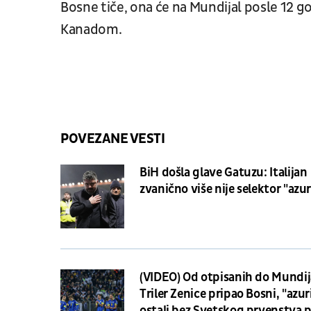
Bosne tiče, ona će na Mundijal posle 12 go
Kanadom.
POVEZANE VESTI
BiH došla glave Gatuzu: Italijan
zvanično više nije selektor "azu
(VIDEO) Od otpisanih do Mundij
Triler Zenice pripao Bosni, "azur
ostali bez Svetskog prvenstva p