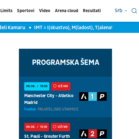
Srb
Limits
Sportovi
Video
Arena cloud
Rezultati
i Kamaru
IMT = I(skustvo), M(ladost), T(alenat)
Ozbiljno p
PROGRAMSKA ŠEMA
09.08.
13:00
UŽIVO
Manchester City - Atletico
Madrid
Fudbal
PRIJATELJSKE UTAKMICE
09.08.
13:30
UŽIVO
St. Pauli - Greuter Furth