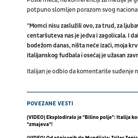
Posle meča, na konferenciji za medije je 
potpuno slomljen porazom svog naciona
"Momci nisu zaslužili ovo, za trud, za ljuba
centaršuteva nas je jedva i zagolicala. 
bodežom danas, ništa neće izaći, moja krv j
italijanskog fudbala i osećaj je užasan zav
Italijan je odbio da komentariše suđenje n
POVEZANE VESTI
(VIDEO) Eksplodiralo je "Bilino polje": Italija
"zmajeva"!
(VIDEO) Od otpisanih do Mundijala: Triler Zeni