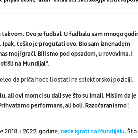
u takvom. Ovo je fudbal. U fudbalu sam mnogo godin
s. Ipak, teško je progutati ovo. Bio sam iznenađem
as moj igrači. Bili smo pod opsadom, u rovovima. I
tišli na Mundijal".
 želeo da priča hoće li ostati na selektorskoj poziciji.
, ali ovi momci su dali sve što su imali. Mislim da je
rihvatamo performans, ali boli. Razočarani smo",
le 2018. i 2022. godine,
neće igrati na Mundijalu.
Što