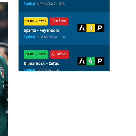
Fudbal
NEMAČKA 2. LIGA
09.08.
12:15
UŽIVO
Sparta - Feyenoord
Fudbal
HOLANDSKA LIGA
09.08.
14:30
UŽIVO
Kilmarnock - Celtic
Fudbal
ŠKOTSKA LIGA
09.08.
13:30
UŽIVO
Cottbus - Hannover
Fudbal
NEMAČKA 2. LIGA
09.08.
18:30
UŽIVO
Centralni teren, dan 8,