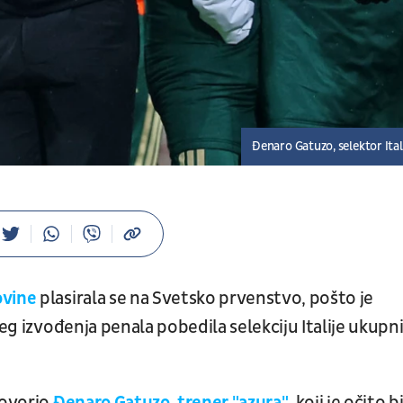
Đenaro Gatuzo, selektor Ital
ovine
plasirala se na Svetsko prvenstvo, pošto je
jeg izvođenja penala pobedila selekciju Italije ukup