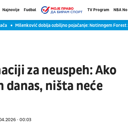
Najnovije
Fudbal
TV Program
NBA No 
Milenković dobija ozbiljno pojačanje: Notinngem Forest žel
naciji za neuspeh: Ako
danas, ništa neće
04.2026
00:03