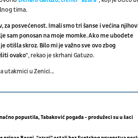
govorio
Đenaro Gatuzo, trener "azura"
, koji je očito b
lnog tima.
v, za posvećenost. Imali smo tri šanse i većina njihov
I dalje sam ponosan na moje momke. Ako me ubodete
e otišla skroz. Bilo mi je važno sve ovo zbog
ršiti ovako"
, rekao je skrhani Gatuzo.
a utakmici u Zenici...
 konačno popustila, Tabaković pogađa - produžeci su u šaci
ce pripao Bosni, "azuri" ostali bez Svetskog prvenstva posl