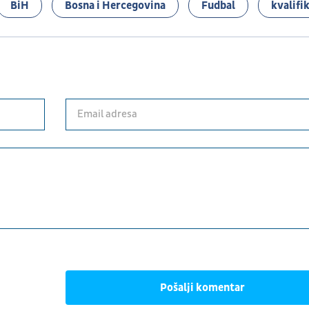
BiH
Bosna i Hercegovina
Fudbal
kvalifi
Pošalji komentar