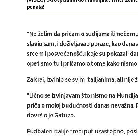
penala!
"Ne želim da pričam o sudijama ili nečem
slavio sam, i doživljavao poraze, kao dana
srcem i posvećenošću koje su pokazali dan
opet smo tu i pričamo o tome kako nismo o
Za kraj, izvinio se svim Italijanima, ali nije
"Lično se izvinjavam što nismo na Mundijalu
priča o mojoj budućnosti danas nevažna. P
dovršio je Gatuzo.
Fudbaleri Italije treći put uzastopno, pos