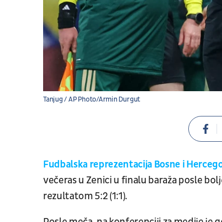
Tanjug / AP Photo/Armin Durgut
Fudbalska reprezentacija Bosne i Herceg
večeras u Zenici u finalu baraža posle bol
rezultatom 5:2 (1:1).