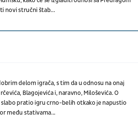
u Humsku, kako će se izgladiti odnosi sa Predragom
 novi stručni štab...
a dobrim delom igrača, s tim da u odnosu na onaj
čevića, Blagojevića i, naravno, Miloševića. O
e slabo pratio igru crno-belih otkako je napustio
bor među stativama...