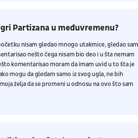
 igri Partizana u međuvremenu?
početku nisam gledao mnogo utakmice, gledao sa
mentarisao nešto čega nisam bio deo i u šta nemam
ešto komentarisao moram da imam uvid u to šta je
vako mogu da gledam samo iz svog ugla, ne bih
je moja želja da se promeni u odnosu na ovo što sam