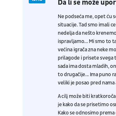
Da li se može upor
Ne podseća me, opet ću se 
situacije. Tad smo imali c
nedelja da nešto krenemo 
ispravljamo... Mi smo to t
većina igrača zna neke mo
prilagode i prisete svega 
sada ima dosta mladih, onda
to drugačije... Ima puno r
veliki je posao pred nama
A cilj može biti kratkoro
je kako da se prisetimo os
Kako se odnosimo prema o