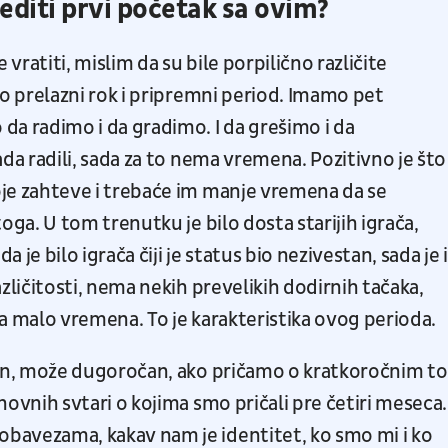
editi prvi početak sa ovim?
vratiti, mislim da su bile porpilično različite
eo prelazni rok i pripremni period. Imamo pet
da radimo i da gradimo. I da grešimo i da
ada radili, sada za to nema vremena. Pozitivno je što
je zahteve i trebaće im manje vremena da se
toga. U tom trenutku je bilo dosta starijih igrača,
 je bilo igrača čiji je status bio nezivestan, sada je i
azličitosti, nema nekih prevelikih dodirnih tačaka,
 a malo vremena. To je karakteristika ovog perioda.
čan, može dugoročan, ako pričamo o kratkoročnim to
novnih svtari o kojima smo pričali pre četiri meseca.
bavezama, kakav nam je identitet, ko smo mi i ko