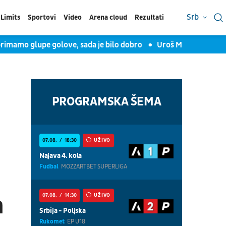
Srb
Limits
Sportovi
Video
Arena cloud
Rezultati
mo glupe golove, sada je bilo dobro
Uroš Milovanović za TV A
PROGRAMSKA ŠEMA
07.08.
18:30
UŽIVO
Najava 4. kola
Fudbal
MOZZARTBET SUPERLIGA
07.08.
14:30
UŽIVO
m
Srbija - Poljska
Rukomet
EP U18