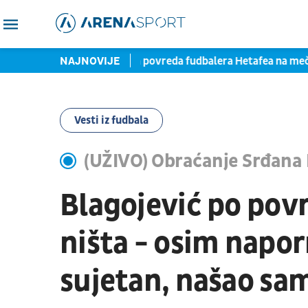
a pred potpisom
NAJNOVIJE
Teška povreda fudbalera Hetafea na meču 
Vesti iz fudbala
(UŽIVO) Obraćanje Srđana 
Blagojević po pov
ništa - osim napo
sujetan, našao s