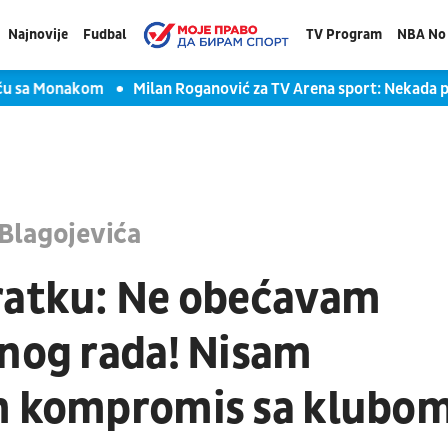
Najnovije
Fudbal
TV Program
NBA No 
sa Monakom
Milan Roganović za TV Arena sport: Nekada prima
Blagojevića
ratku: Ne obećavam
rnog rada! Nisam
am kompromis sa klubo