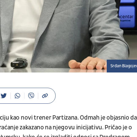
Srđan Blagoje
iju kao novi trener Partizana. Odmah je objasnio da 
aćanje zakazano na njegovu inicijativu. Pričao je o