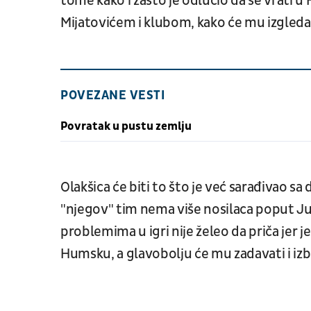
tome kako i zašto je odlučio da se vrati 
Mijatovićem i klubom, kako će mu izgledati
POVEZANE VESTI
Povratak u pustu zemlju
Olakšica će biti to što je već sarađivao s
"njegov" tim nema više nosilaca poput Jur
problemima u igri nije želeo da priča jer j
Humsku, a glavobolju će mu zadavati i iz