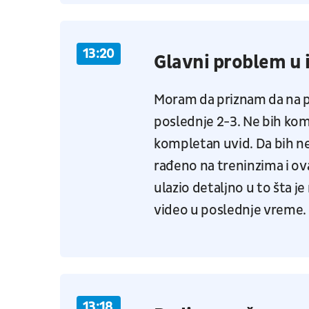
13:20
Glavni problem u
Moram da priznam da na 
poslednje 2-3. Ne bih ko
kompletan uvid. Da bih n
rađeno na treninzima i o
ulazio detaljno u to šta 
video u poslednje vreme.
13:18