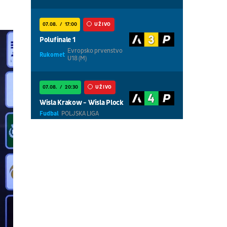
07.08.
17:00
UŽIVO
Polufinale 1
Evropsko prvenstvo
Rukomet
U18 (M)
07.08.
20:30
UŽIVO
Wisla Krakow - Wisla Plock
Fudbal
POLJSKA LIGA
07.08.
18:30
UŽIVO
Centralni teren, dan 5,
prepodnevna sesija
Tenis
WTA 1000 - Toronto
07.08.
18:30
UŽIVO
Centralni teren, dan 6,