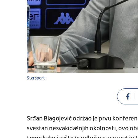
Starsport
Srđan Blagojević održao je prvu konferenc
svestan nesvakidašnjih okolnosti, ovo obr