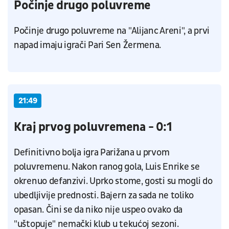
Počinje drugo poluvreme
Počinje drugo poluvreme na "Alijanc Areni", a prvi
napad imaju igrači Pari Sen Žermena.
21:49
Kraj prvog poluvremena - 0:1
Definitivno bolja igra Parižana u prvom
poluvremenu. Nakon ranog gola, Luis Enrike se
okrenuo defanzivi. Uprko stome, gosti su mogli do
ubedljivije prednosti. Bajern za sada ne toliko
opasan. Čini se da niko nije uspeo ovako da
"uštopuje" nemački klub u tekućoj sezoni.