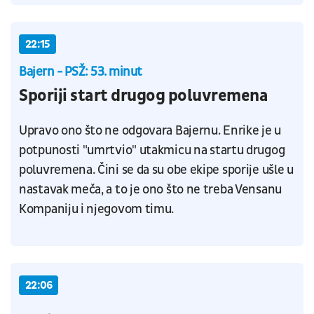
22:15
Bajern - PSŽ: 53. minut
Sporiji start drugog poluvremena
Upravo ono što ne odgovara Bajernu. Enrike je u
potpunosti "umrtvio" utakmicu na startu drugog
poluvremena. Čini se da su obe ekipe sporije ušle u
nastavak meča, a to je ono što ne treba Vensanu
Kompaniju i njegovom timu.
22:06