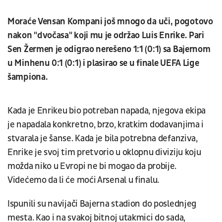
Moraće Vensan Kompani još mnogo da uči, pogotovo
nakon "dvočasa" koji mu je održao Luis Enrike. Pari
Sen Žermen je odigrao nerešeno 1:1 (0:1) sa Bajernom
u Minhenu 0:1 (0:1) i plasirao se u finale UEFA Lige
šampiona.
Kada je Enrikeu bio potreban napada, njegova ekipa
je napadala konkretno, brzo, kratkim dodavanjima i
stvarala je šanse. Kada je bila potrebna defanziva,
Enrike je svoj tim pretvorio u oklopnu diviziju koju
možda niko u Evropi ne bi mogao da probije.
Videćemo da li će moći Arsenal u finalu.
Ispunili su navijači Bajerna stadion do poslednjeg
mesta. Kao i na svakoj bitnoj utakmici do sada,