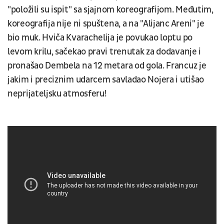
"položili su ispit" sa sjajnom koreografijom. Međutim,
koreografija nije ni spuštena, a na "Alijanc Areni" je
bio muk. Hviča Kvarachelija je povukao loptu po
levom krilu, sačekao pravi trenutak za dodavanje i
pronašao Dembela na 12 metara od gola. Francuz je
jakim i preciznim udarcem savladao Nojera i utišao
neprijateljsku atmosferu!