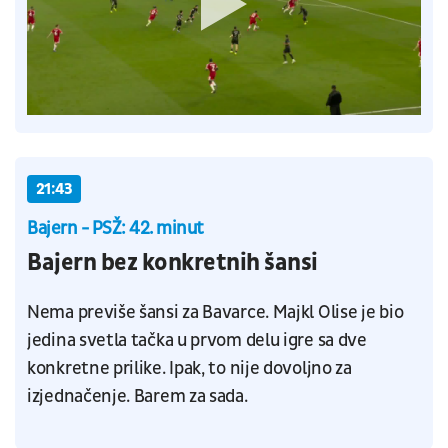
21:43
Bajern - PSŽ: 42. minut
Bajern bez konkretnih šansi
Nema previše šansi za Bavarce. Majkl Olise je bio
jedina svetla tačka u prvom delu igre sa dve
konkretne prilike. Ipak, to nije dovoljno za
izjednačenje. Barem za sada.