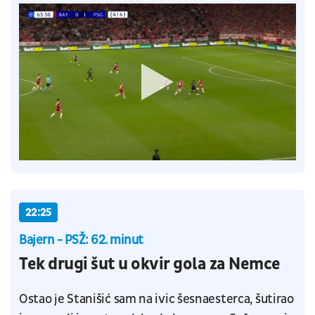
22:25
Bajern - PSŽ: 62. minut
Tek drugi šut u okvir gola za Nemce
Ostao je Stanišić sam na ivic šesnaesterca, šutirao