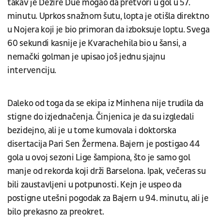
takav je Dezire Due mogao da pretvori u gol u 57.
minutu. Uprkos snažnom šutu, lopta je otišla direktno
u Nojera koji je bio primoran da izboksuje loptu. Svega
60 sekundi kasnije je Kvarachehila bio u šansi, a
nemački golman je upisao još jednu sjajnu
intervenciju.
Daleko od toga da se ekipa iz Minhena nije trudila da
stigne do izjednačenja. Činjenica je da su izgledali
bezidejno, ali je u tome kumovala i doktorska
disertacija Pari Sen Žermena. Bajern je postigao 44
gola u ovoj sezoni Lige šampiona, što je samo gol
manje od rekorda koji drži Barselona. Ipak, večeras su
bili zaustavljeni u potpunosti. Kejn je uspeo da
postigne utešni pogodak za Bajern u 94. minutu, ali je
bilo prekasno za preokret.