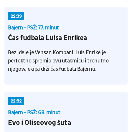
22:39
Bajern - PSŽ: 77. minut
Čas fudbala Luisa Enrikea
Bez ideje je Vensan Kompani. Luis Enrike je
perfektno spremio ovu utakmicu i trenutno
njegova ekipa drži čas fudbala Bajernu.
22:32
Bajern - PSŽ: 68. minut
Evo i Oliseovog šuta