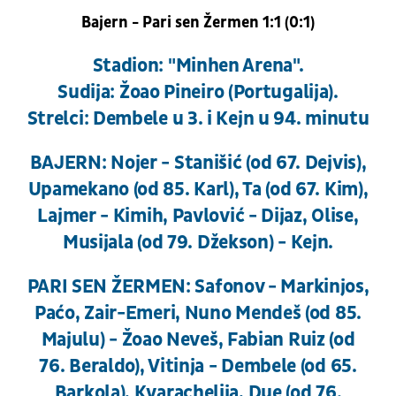
Bajern - Pari sen Žermen 1:1 (0:1)
Stadion: "Minhen Arena".
Sudija: Žoao Pineiro (Portugalija).
Strelci: Dembele u 3. i Kejn u 94. minutu
BAJERN: Nojer - Stanišić (od 67. Dejvis),
Upamekano (od 85. Karl), Ta (od 67. Kim),
Lajmer - Kimih, Pavlović - Dijaz, Olise,
Musijala (od 79. Džekson) - Kejn.
PARI SEN ŽERMEN: Safonov - Markinjos,
Paćo, Zair-Emeri, Nuno Mendeš (od 85.
Majulu) - Žoao Neveš, Fabian Ruiz (od
76. Beraldo), Vitinja - Dembele (od 65.
Barkola), Kvarachelija, Due (od 76.