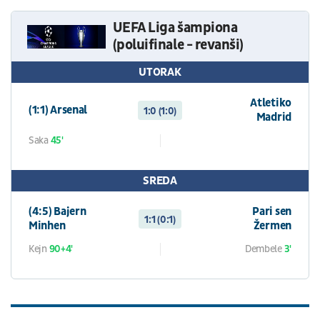
UEFA Liga šampiona
(poluifinale - revanši)
UTORAK
Atletiko
(1:1) Arsenal
1:0 (1:0)
Madrid
Saka
45'
SREDA
(4:5) Bajern
Pari sen
1:1 (0:1)
Minhen
Žermen
Kejn
90+4'
Dembele
3'