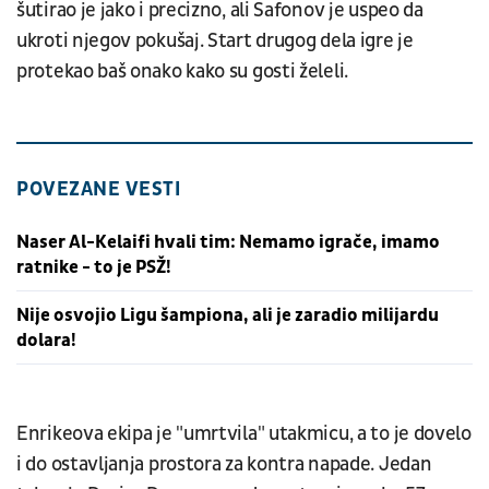
šutirao je jako i precizno, ali Safonov je uspeo da
ukroti njegov pokušaj. Start drugog dela igre je
protekao baš onako kako su gosti želeli.
POVEZANE VESTI
Naser Al-Kelaifi hvali tim: Nemamo igrače, imamo
ratnike - to je PSŽ!
Nije osvojio Ligu šampiona, ali je zaradio milijardu
dolara!
Enrikeova ekipa je "umrtvila" utakmicu, a to je dovelo
i do ostavljanja prostora za kontra napade. Jedan