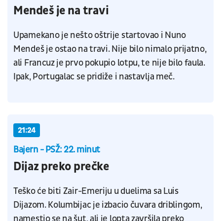
Mendeš je na travi
Upamekano je nešto oštrije startovao i Nuno
Mendeš je ostao na travi. Nije bilo nimalo prijatno,
ali Francuz je prvo pokupio lotpu, te nije bilo faula.
Ipak, Portugalac se pridiže i nastavlja meč.
21:24
Bajern - PSŽ: 22. minut
Dijaz preko prečke
Teško će biti Zair-Emeriju u duelima sa Luis
Dijazom. Kolumbijac je izbacio čuvara driblingom,
namestio se na šut, ali je lopta završila preko