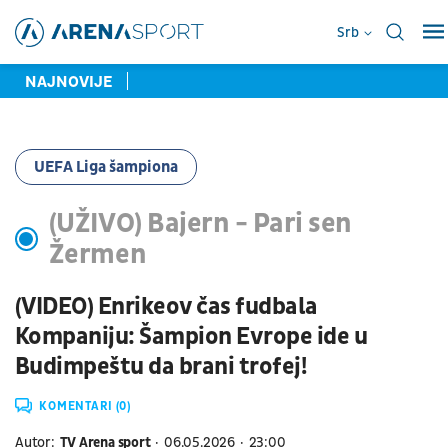
Srb
NAJNOVIJE
UEFA Liga šampiona
(UŽIVO) Bajern - Pari sen
Žermen
(VIDEO) Enrikeov čas fudbala
Kompaniju: Šampion Evrope ide u
Budimpeštu da brani trofej!
KOMENTARI (0)
Autor:
TV Arena sport
06.05.2026
23:00