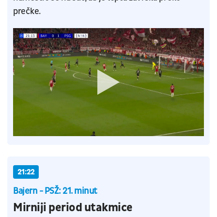
prečke.
21:22
Bajern - PSŽ: 21. minut
Mirniji period utakmice