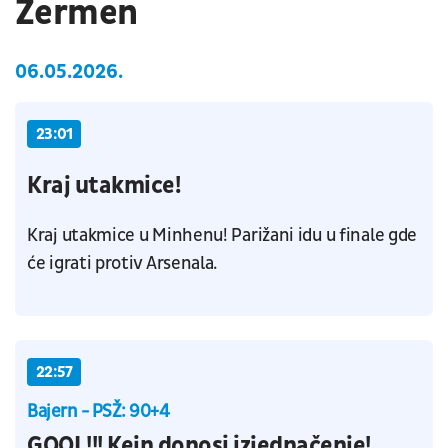
Žermen
06.05.2026.
23:01
Kraj utakmice!
Kraj utakmice u Minhenu! Parižani idu u finale gde
će igrati protiv Arsenala.
22:57
Bajern - PSŽ: 90+4
GOOL!!! Kejn donosi izjednačenje!