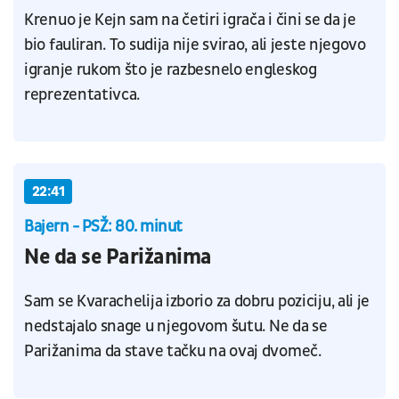
Krenuo je Kejn sam na četiri igrača i čini se da je
bio fauliran. To sudija nije svirao, ali jeste njegovo
igranje rukom što je razbesnelo engleskog
reprezentativca.
22:41
Bajern - PSŽ: 80. minut
Ne da se Parižanima
Sam se Kvarachelija izborio za dobru poziciju, ali je
nedstajalo snage u njegovom šutu. Ne da se
Parižanima da stave tačku na ovaj dvomeč.