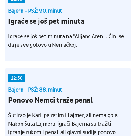
Bajern - PSŽ: 90. minut
Igraće se još pet minuta
Igraće se još pet minuta na "Alijanc Areni". Čini se
da je sve gotovo u Nemačkoj.
22:50
Bajern - PSŽ: 88. minut
Ponovo Nemci traže penal
Šutirao je Karl, pa zatim i Lajmer, ali nema gola.
Nakon šuta Lajmera, igrači Bajerna su tražili
igranje rukom i penal, ali glavni sudija ponovo