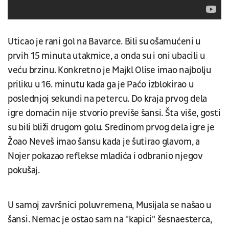
Uticao je rani gol na Bavarce. Bili su ošamućeni u
prvih 15 minuta utakmice, a onda su i oni ubacili u
veću brzinu. Konkretno je Majkl Olise imao najbolju
priliku u 16. minutu kada ga je Paćo izblokirao u
poslednjoj sekundi na petercu. Do kraja prvog dela
igre domaćin nije stvorio previše šansi. Šta više, gosti
su bili bliži drugom golu. Sredinom prvog dela igre je
Žoao Neveš imao šansu kada je šutirao glavom, a
Nojer pokazao reflekse mladića i odbranio njegov
pokušaj.
U samoj završnici poluvremena, Musijala se našao u
šansi. Nemac je ostao sam na "kapici" šesnaesterca,