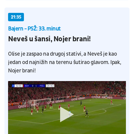
21:35
Bajern - PSŽ: 33. minut
Neveš u šansi, Nojer brani!
Olise je zaspao na drugoj stativi, a Neveš je kao
jedan od najnižih na terenu šutirao glavom. Ipak,
Nojer brani!