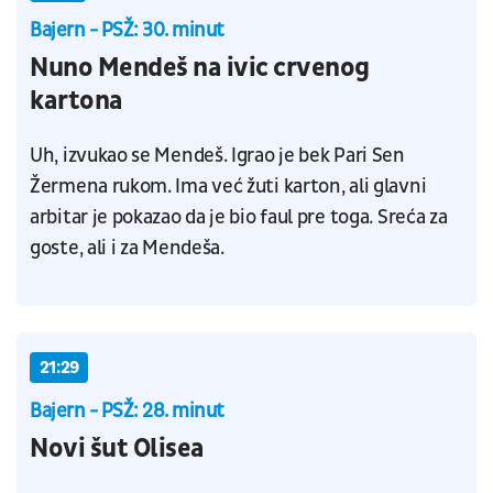
Bajern - PSŽ: 30. minut
Nuno Mendeš na ivic crvenog
kartona
Uh, izvukao se Mendeš. Igrao je bek Pari Sen
Žermena rukom. Ima već žuti karton, ali glavni
arbitar je pokazao da je bio faul pre toga. Sreća za
goste, ali i za Mendeša.
21:29
Bajern - PSŽ: 28. minut
Novi šut Olisea