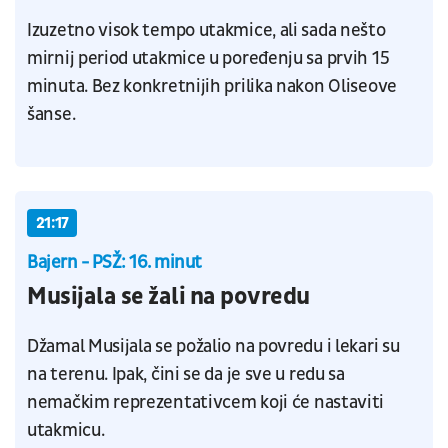
Izuzetno visok tempo utakmice, ali sada nešto
mirnij period utakmice u poređenju sa prvih 15
minuta. Bez konkretnijih prilika nakon Oliseove
šanse.
21:17
Bajern - PSŽ: 16. minut
Musijala se žali na povredu
Džamal Musijala se požalio na povredu i lekari su
na terenu. Ipak, čini se da je sve u redu sa
nemačkim reprezentativcem koji će nastaviti
utakmicu.