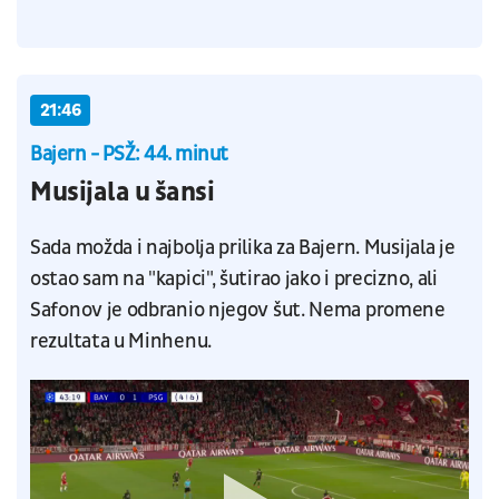
21:46
Bajern - PSŽ: 44. minut
Musijala u šansi
Sada možda i najbolja prilika za Bajern. Musijala je
ostao sam na "kapici", šutirao jako i precizno, ali
Safonov je odbranio njegov šut. Nema promene
rezultata u Minhenu.