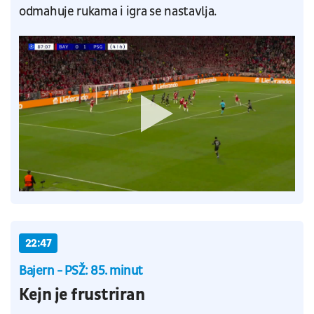
odmahuje rukama i igra se nastavlja.
22:47
Bajern - PSŽ: 85. minut
Kejn je frustriran