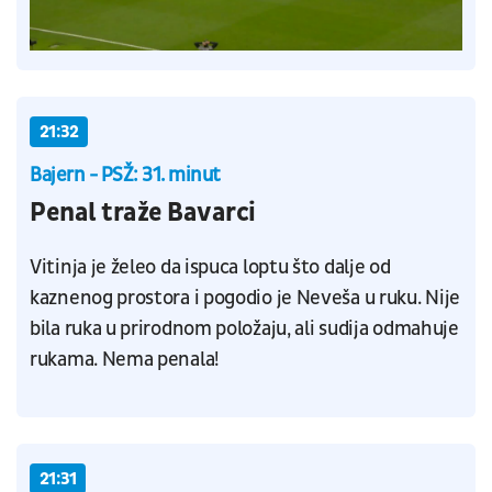
21:32
Bajern - PSŽ: 31. minut
Penal traže Bavarci
Vitinja je želeo da ispuca loptu što dalje od
kaznenog prostora i pogodio je Neveša u ruku. Nije
bila ruka u prirodnom položaju, ali sudija odmahuje
rukama. Nema penala!
21:31