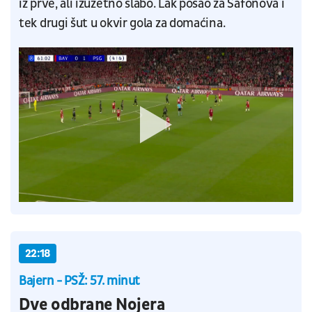
iz prve, ali izuzetno slabo. Lak posao za Safonova i
tek drugi šut u okvir gola za domaćina.
22:18
Bajern - PSŽ: 57. minut
Dve odbrane Nojera