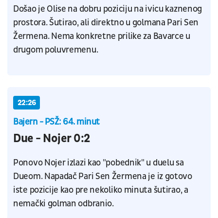
Došao je Olise na dobru poziciju na ivicu kaznenog
prostora. Šutirao, ali direktno u golmana Pari Sen
Žermena. Nema konkretne prilike za Bavarce u
drugom poluvremenu.
22:26
Bajern - PSŽ: 64. minut
Due - Nojer 0:2
Ponovo Nojer izlazi kao "pobednik" u duelu sa
Dueom. Napadač Pari Sen Žermena je iz gotovo
iste pozicije kao pre nekoliko minuta šutirao, a
nemački golman odbranio.