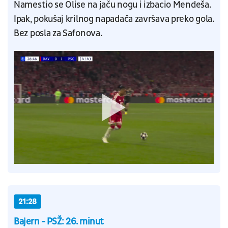
Namestio se Olise na jaču nogu i izbacio Mendeša.
Ipak, pokušaj krilnog napadača završava preko gola.
Bez posla za Safonova.
21:28
Bajern - PSŽ: 26. minut