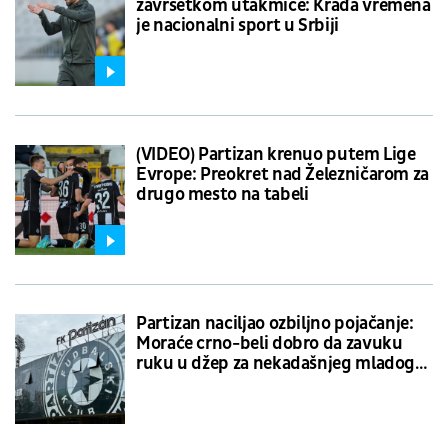
završetkom utakmice: Krađa vremena
je nacionalni sport u Srbiji
(VIDEO) Partizan krenuo putem Lige
Evrope: Preokret nad Železničarom za
drugo mesto na tabeli
Partizan naciljao ozbiljno pojačanje:
Moraće crno-beli dobro da zavuku
ruku u džep za nekadašnjeg mladog
engleskog reprezentativca