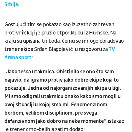
Srbije
.
Gostujući tim se pokazao kao izuzetno zahtevan
protivnik koji je pružio otpor klubu iz Humske. Na
kraju su upisana tri boda, čemu se mnogo obradovao
trener ekipe Srđan Blagojević, u razgovoru za
TV
Arena sport
:
"Jako teška utakmica. Obistinilo se ono što sam
najavio, da igramo protiv jako dobre ekipe koja to
pokazuje. Jedna od najorganizovanijih ekipa u ligi.
Mi smo odigrali utakmicu onako kako smo mogli u
ovoj situaciji u kojoj smo mi. Fenomenalnom
borbom, velikom disciplinom, pre svega
defanzivnom jako dobro na neke momente"
, istakao
je trener crno-belih a zatim dodao: