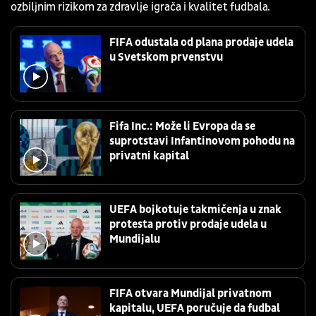
ozbiljnim rizikom za zdravlje igrača i kvalitet fudbala.
FIFA odustala od plana prodaje udela
u Svetskom prvenstvu
Fifa Inc.: Može li Evropa da se
suprotstavi Infantinovom pohodu na
privatni kapital
UEFA bojkotuje takmičenja u znak
protesta protiv prodaje udela u
Mundijalu
FIFA otvara Mundijal privatnom
kapitalu, UEFA poručuje da fudbal