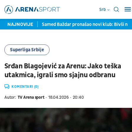
Srb
avljene u Torontu
NAJNOVIJE
Samed Baždar pronašao novi klub: Bivši na
Superliga Srbije
Srđan Blagojević za Arenu: Jako teška
utakmica, igrali smo sjajnu odbranu
KOMENTARI (0)
Autor:
TV Arena sport
18.04.2026
20:40