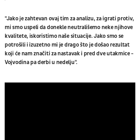
"Jako je zahtevan ovaj tim za analizu, za igrati protiv,
mi smo uspeli da donekle neutrališemo neke njihove
kvalitete, iskoristimo naše situacije. Jako smo se
potrošili i izuzetno mi je drago što je došao rezultat
koji će nam značiti za nastavak i pred dve utakmice -
Vojvodina pa derbi u nedelju".