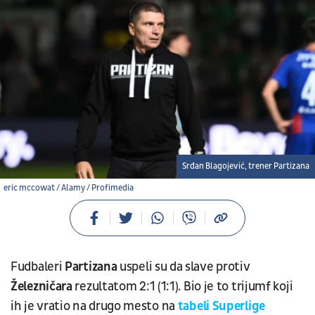
Srđan Blagojević, trener Partizana
eric mccowat / Alamy / Profimedia
Fudbaleri
Partizana
uspeli su da slave protiv
Železničara
rezultatom 2:1 (1:1). Bio je to trijumf koji
ih je vratio na drugo mesto na
tabeli
Superlige