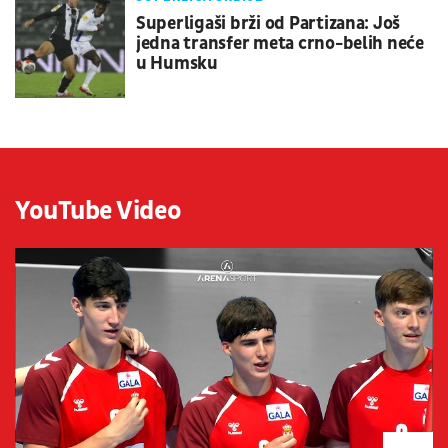
Superligaši brži od Partizana: Još
jedna transfer meta crno-belih neće
u Humsku
YouTube Video