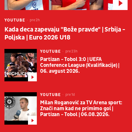
YOUTUBE
pre 2h
Kada deca zapevaju "Bože pravde" | Srbija -
Poljska | Euro 2026 U18
YOUTUBE
pre 23h
Partizan - Tobol 3:0 | UEFA
Conference League (Kvalifikacije) |
06. avgust 2026.
YOUTUBE
pre 1d
Milan Roganović za TV Arena sport:
Znači nam kad ne primimo gol |
Partizan - Tobol | 06.08.2026.