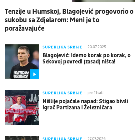
Tenzije u Humskoj, Blagojević progovorio o
sukobu sa Zdjelarom: Meni je to
poražavajuće
SUPERLIGA SRBIJE
20.07.2025
Blagojević: Idemo korak po korak, o
Sekovoj povredi (zasad) ništa!
SUPERLIGA SRBIJE
pre 11 sati
Nišlije pojačale napad: Stigao bivši
igrač Partizana i Železničara
SUPERLIGA SRBIJE
27.07.2026