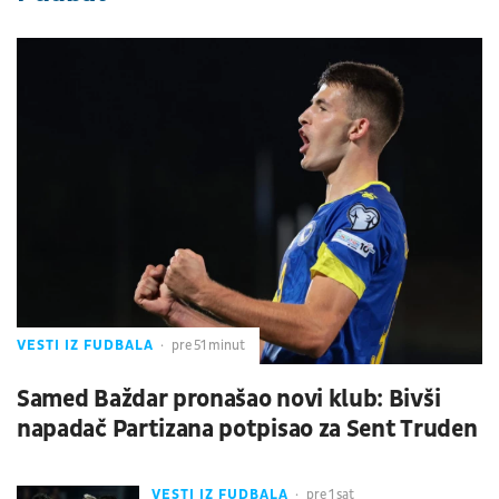
VESTI IZ FUDBALA
pre 51 minut
Samed Baždar pronašao novi klub: Bivši
napadač Partizana potpisao za Sent Truden
VESTI IZ FUDBALA
pre 1 sat