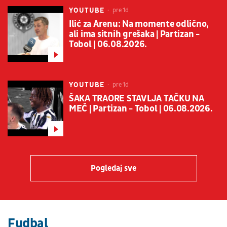
YOUTUBE
pre 1d
Ilić za Arenu: Na momente odlično,
ali ima sitnih grešaka | Partizan -
Tobol | 06.08.2026.
YOUTUBE
pre 1d
ŠAKA TRAORE STAVLJA TAČKU NA
MEČ | Partizan - Tobol | 06.08.2026.
Pogledaj sve
Fudbal