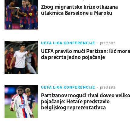
Zbog migrantske krize otkazana
utakmica Barselone u Maroku
UEFA LIGA KONFERENCIJE
pre 2 sata
UEFA pravilo muči Partizan: Ilić mora
da precrta jedno pojačanje
UEFA LIGA KONFERENCIJE
pre 3 sata
Partizanov mogući rival doveo veliko
pojačanje: Hetafe predstavio
belgijskog reprezentativca