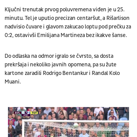
Ključni trenutak prvog poluvremena viđen je u 25.
minutu. Tel je uputio precizan centaršut, a Rišarlison
nadvisio čuvare i glavom zakucao loptu pod prečku za
0:2, ostavivši Emilijana Martineza bez ikakve šanse.
Do odlaska na odmor igralo se čvrsto, sa dosta
prekršaja i nekoliko javnih opomena, pa su žute
kartone zaradili Rodrigo Bentankur i Randal Kolo
Muani.