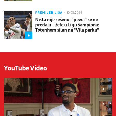
PREMIJER LIGA
10.03.2024
Ništa nije rešeno, "pevci" se ne
predaju - žele u Ligu šampiona:
Totenhem silan na "Vila parku"
YouTube Video