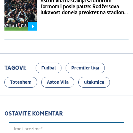
Aston Vila nastavlja sa dobrom
formom i posle pauze: Rodžersova
lukavost donela preokret na stadionu
Totenhema
TAGOVI:
Fudbal
Premijer liga
Totenhem
Aston Vila
utakmica
OSTAVITE KOMENTAR