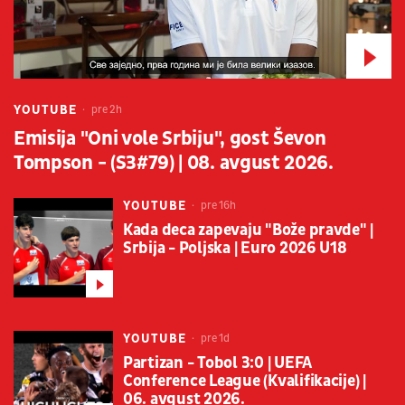
YOUTUBE
pre 2h
Emisija "Oni vole Srbiju", gost Ševon
Tompson - (S3#79) | 08. avgust 2026.
YOUTUBE
pre 16h
Kada deca zapevaju "Bože pravde" |
Srbija - Poljska | Euro 2026 U18
YOUTUBE
pre 1d
Partizan - Tobol 3:0 | UEFA
Conference League (Kvalifikacije) |
06. avgust 2026.