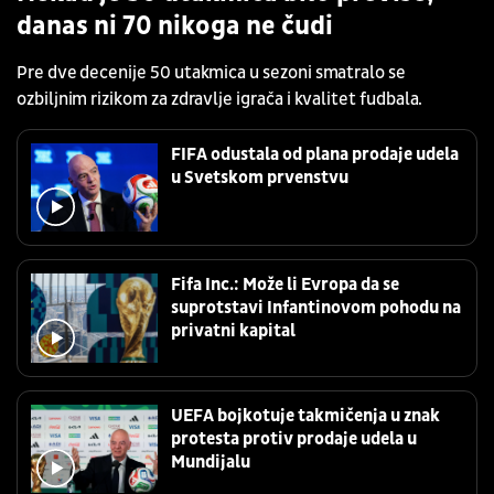
danas ni 70 nikoga ne čudi
Pre dve decenije 50 utakmica u sezoni smatralo se
ozbiljnim rizikom za zdravlje igrača i kvalitet fudbala.
FIFA odustala od plana prodaje udela
u Svetskom prvenstvu
Fifa Inc.: Može li Evropa da se
suprotstavi Infantinovom pohodu na
privatni kapital
UEFA bojkotuje takmičenja u znak
protesta protiv prodaje udela u
Mundijalu