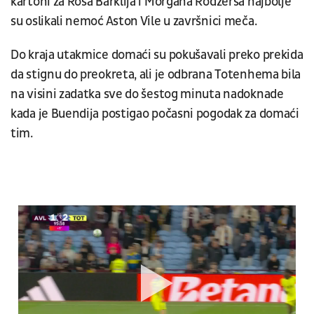
kartoni za Rosa Barklija i Morgana Rodžersa najbolje
su oslikali nemoć Aston Vile u završnici meča.
Do kraja utakmice domaći su pokušavali preko prekida
da stignu do preokreta, ali je odbrana Totenhema bila
na visini zadatka sve do šestog minuta nadoknade
kada je Buendija postigao počasni pogodak za domaći
tim.