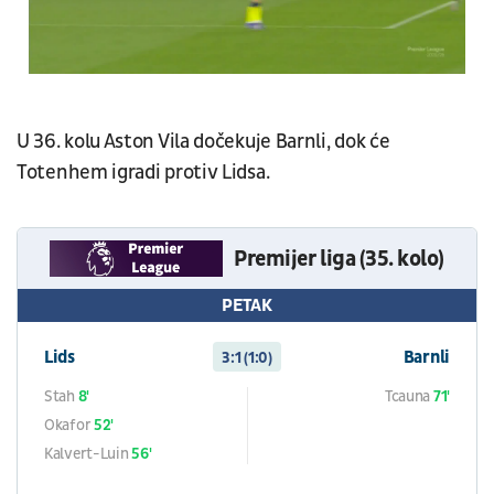
U 36. kolu Aston Vila dočekuje Barnli, dok će
Totenhem igradi protiv Lidsa.
Premijer liga (35. kolo)
PETAK
Lids
Barnli
3:1 (1:0)
Stah
8'
Tcauna
71'
Okafor
52'
Kalvert-Luin
56'