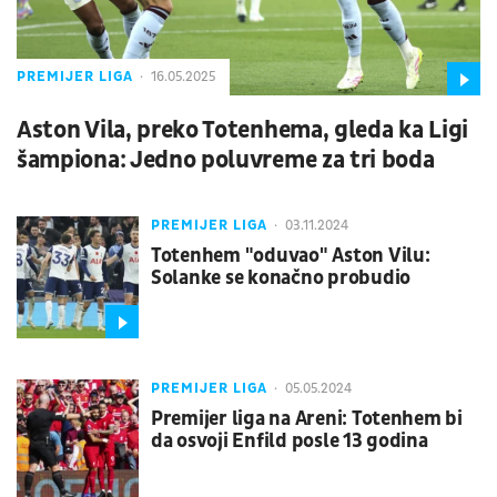
PREMIJER LIGA
16.05.2025
Aston Vila, preko Totenhema, gleda ka Ligi
šampiona: Jedno poluvreme za tri boda
PREMIJER LIGA
03.11.2024
Totenhem "oduvao" Aston Vilu:
Solanke se konačno probudio
PREMIJER LIGA
05.05.2024
Premijer liga na Areni: Totenhem bi
da osvoji Enfild posle 13 godina