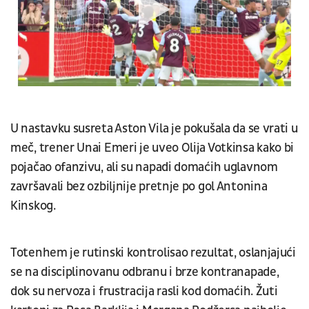
U nastavku susreta Aston Vila je pokušala da se vrati u
meč, trener Unai Emeri je uveo Olija Votkinsa kako bi
pojačao ofanzivu, ali su napadi domaćih uglavnom
završavali bez ozbiljnije pretnje po gol Antonina
Kinskog.
Totenhem je rutinski kontrolisao rezultat, oslanjajući
se na disciplinovanu odbranu i brze kontranapade,
dok su nervoza i frustracija rasli kod domaćih. Žuti