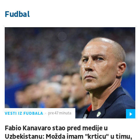
Fudbal
VESTI IZ FUDBALA
pre 47 minuta
Fabio Kanavaro stao pred medije u
Uzbekistanu: Možda imam "krticu" u timu,