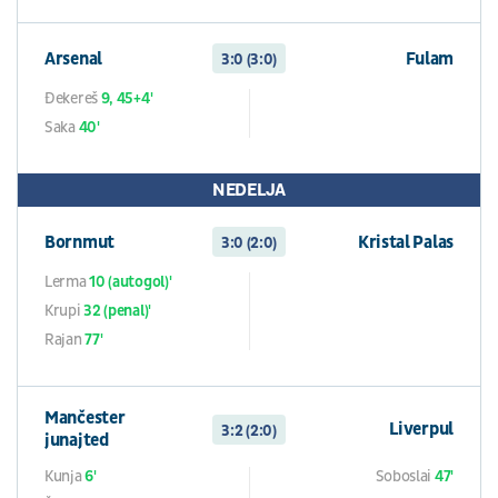
Arsenal
Fulam
3:0 (3:0)
Đekereš
9, 45+4'
Saka
40'
NEDELJA
Bornmut
Kristal Palas
3:0 (2:0)
Lerma
10 (autogol)'
Krupi
32 (penal)'
Rajan
77'
Mančester
Liverpul
3:2 (2:0)
junajted
Kunja
6'
Soboslai
47'