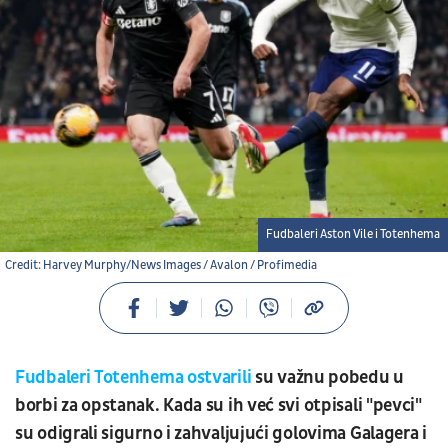
Fudbaleri Aston Vile i Totenhema
Credit: Harvey Murphy/News Images / Avalon / Profimedia
Fudbaleri Totenhema ostvarili
su važnu pobedu u
borbi za opstanak. Kada su ih već svi otpisali "pevci"
su odigrali sigurno i zahvaljujući golovima Galagera i