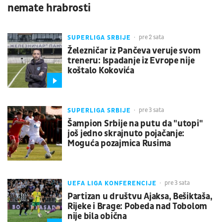
nemate hrabrosti
SUPERLIGA SRBIJE
pre 2 sata
Železničar iz Pančeva veruje svom
treneru: Ispadanje iz Evrope nije
koštalo Kokovića
SUPERLIGA SRBIJE
pre 3 sata
Šampion Srbije na putu da "utopi"
još jedno skrajnuto pojačanje:
Moguća pozajmica Rusima
UEFA LIGA KONFERENCIJE
pre 3 sata
Partizan u društvu Ajaksa, Bešiktaša,
Rijeke i Brage: Pobeda nad Tobolom
nije bila obična