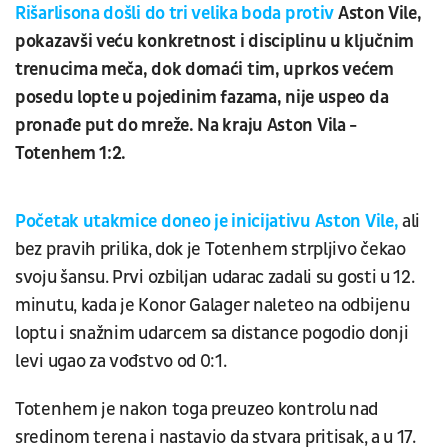
Rišarlisona došli do tri velika boda protiv
Aston Vile,
pokazavši veću konkretnost i disciplinu u ključnim
trenucima meča, dok domaći tim, uprkos većem
posedu lopte u pojedinim fazama, nije uspeo da
pronađe put do mreže. Na kraju Aston Vila -
Totenhem 1:2.
Početak utakmice doneo je inicijativu Aston Vile,
ali
bez pravih prilika, dok je Totenhem strpljivo čekao
svoju šansu. Prvi ozbiljan udarac zadali su gosti u 12.
minutu, kada je Konor Galager naleteo na odbijenu
loptu i snažnim udarcem sa distance pogodio donji
levi ugao za vođstvo od 0:1.
Totenhem je nakon toga preuzeo kontrolu nad
sredinom terena i nastavio da stvara pritisak, a u 17.