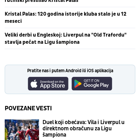
rutinski preslišao Kristal Palas
Kristal Palas: 120 godina istorije kluba stalo je u 12
meseci
Veliki derbi u Engleskoj: Liverpul na "Old Trafordu"
stavlja pečat na Ligu šampiona
Pratite nas i putem Android ili iOS aplikacija
POVEZANE VESTI
Duel koji obećava: Vila i Liverpul u
direktnom obračunu za Ligu
šampiona