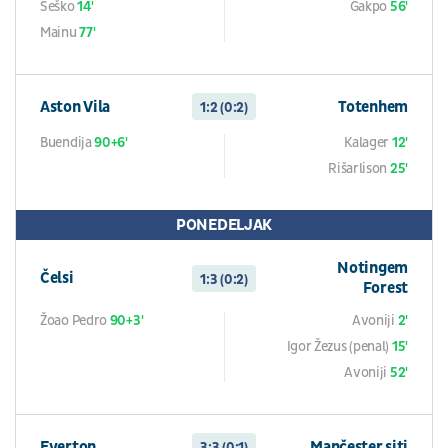
Šeško
14'
Gakpo
56'
Mainu
77'
Aston Vila
Totenhem
1:2 (0:2)
Buendija
90+6'
Kalager
12'
Rišarlison
25'
PONEDELJAK
Notingem
Čelsi
1:3 (0:2)
Forest
Žoao Pedro
90+3'
Avoniji
2'
Igor Žezus (penal)
15'
Avoniji
52'
Everton
Mančester siti
3:3 (0:1)