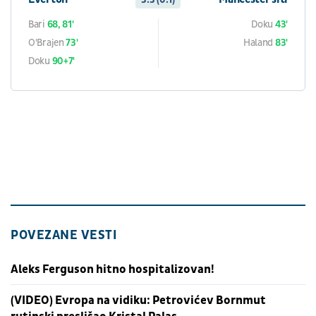
Bari
68, 81'
Doku
43'
O'Brajen
73'
Haland
83'
Doku
90+7'
POVEZANE VESTI
Aleks Ferguson hitno hospitalizovan!
(VIDEO) Evropa na vidiku: Petrovićev Bornmut