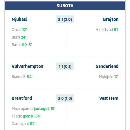
SUBOTA
Njukasl
Brajton
3:1 (2:0)
Osula
12'
Hinšelvud
61'
Burn
24'
Barns
90+5'
Vulverhempton
Sanderlend
1:1 (0:1)
Bueno S.
54'
Mukijele
17'
Brentford
Vest Hem
3:0 (1:0)
Mavropanos
(autogol) 15'
Tijago
(penal) 54'
Damsgard
82'