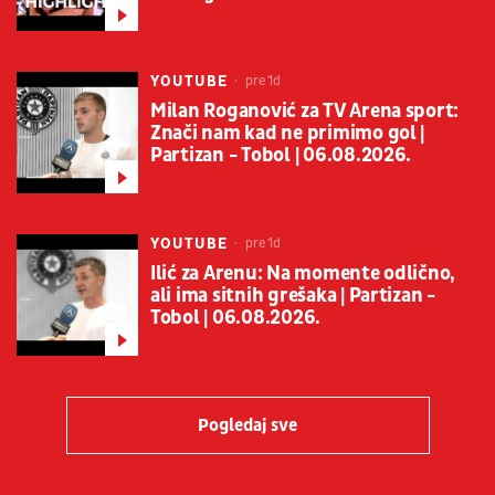
YOUTUBE
pre 1d
Milan Roganović za TV Arena sport:
Znači nam kad ne primimo gol |
Partizan - Tobol | 06.08.2026.
YOUTUBE
pre 1d
Ilić za Arenu: Na momente odlično,
ali ima sitnih grešaka | Partizan -
Tobol | 06.08.2026.
Pogledaj sve