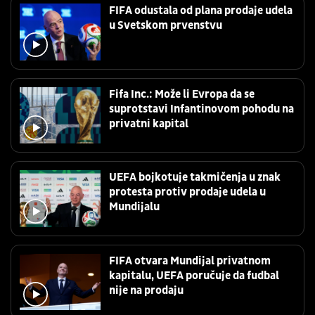
FIFA odustala od plana prodaje udela
u Svetskom prvenstvu
Fifa Inc.: Može li Evropa da se
suprotstavi Infantinovom pohodu na
privatni kapital
UEFA bojkotuje takmičenja u znak
protesta protiv prodaje udela u
Mundijalu
FIFA otvara Mundijal privatnom
kapitalu, UEFA poručuje da fudbal
nije na prodaju