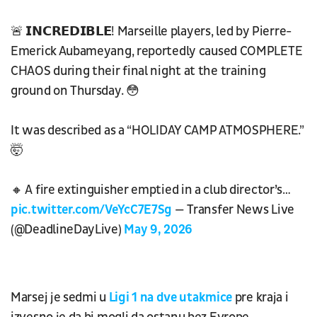
🚨 𝗜𝗡𝗖𝗥𝗘𝗗𝗜𝗕𝗟𝗘! Marseille players, led by Pierre-
Emerick Aubameyang, reportedly caused COMPLETE
CHAOS during their final night at the training
ground on Thursday. 😳
It was described as a “HOLIDAY CAMP ATMOSPHERE.”
🤯
🔸 A fire extinguisher emptied in a club director’s…
pic.twitter.com/VeYcC7E7Sg
— Transfer News Live
(@DeadlineDayLive)
May 9, 2026
Marsej je sedmi u
Ligi 1 na dve utakmice
pre kraja i