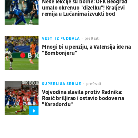
Neke lekcije su bolne: OFK Beograd
umalo okrenuo "dizelku"! Kraljevi
remija u Lučanima izvukli bod
VESTI IZ FUDBALA
pre 9 sati
Mnogi bi u penziju, a Valensija ide na
"Bombonjeru"
SUPERLIGA SRBIJE
pre 9 sati
Vojvodina slavila protiv Radnika:
Rosić briljirao i ostavio bodove na
"Karađorđu"