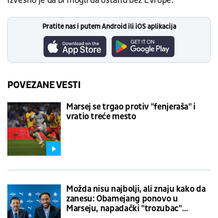
izvesno je da bi mogli da ostanu bez Evrope.
Pratite nas i putem Android ili iOS aplikacija
POVEZANE VESTI
Marsej se trgao protiv "fenjeraša" i
vratio treće mesto
Možda nisu najbolji, ali znaju kako da
zanesu: Obamejang ponovo u
Marseju, napadački "trozubac"