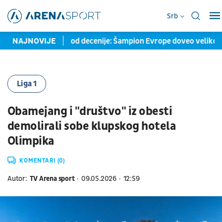
Srb
atak posle više od decenije: Šampion Evrope doveo veliko pojač
NAJNOVIJE
Liga 1
Obamejang i "društvo" iz obesti
demolirali sobe klupskog hotela
Olimpika
KOMENTARI (0)
Autor:
TV Arena sport
09.05.2026
12:59