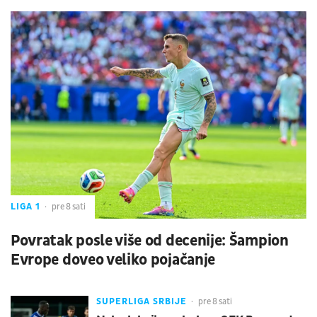
LIGA 1
pre 8 sati
Povratak posle više od decenije: Šampion
Evrope doveo veliko pojačanje
SUPERLIGA SRBIJE
pre 8 sati