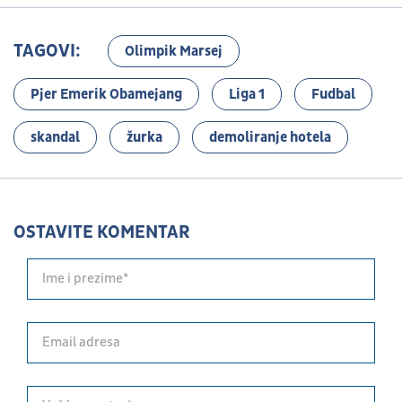
TAGOVI:
Olimpik Marsej
Pjer Emerik Obamejang
Liga 1
Fudbal
skandal
žurka
demoliranje hotela
OSTAVITE KOMENTAR