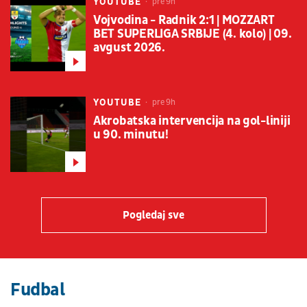
YOUTUBE
pre 9h
Vojvodina - Radnik 2:1 | MOZZART
BET SUPERLIGA SRBIJE (4. kolo) | 09.
avgust 2026.
YOUTUBE
pre 9h
Akrobatska intervencija na gol-liniji
u 90. minutu!
Pogledaj sve
Fudbal