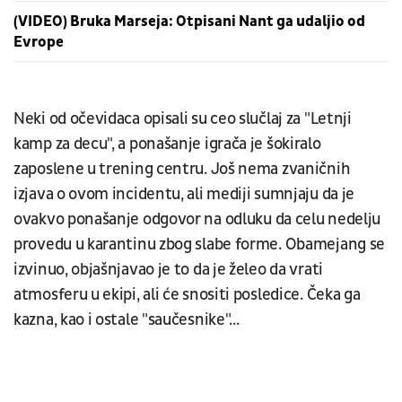
(VIDEO) Bruka Marseja: Otpisani Nant ga udaljio od
Evrope
Neki od očevidaca opisali su ceo slučlaj za "Letnji
kamp za decu", a ponašanje igrača je šokiralo
zaposlene u trening centru. Još nema zvaničnih
izjava o ovom incidentu, ali mediji sumnjaju da je
ovakvo ponašanje odgovor na odluku da celu nedelju
provedu u karantinu zbog slabe forme. Obamejang se
izvinuo, objašnjavao je to da je želeo da vrati
atmosferu u ekipi, ali će snositi posledice. Čeka ga
kazna, kao i ostale "saučesnike"...