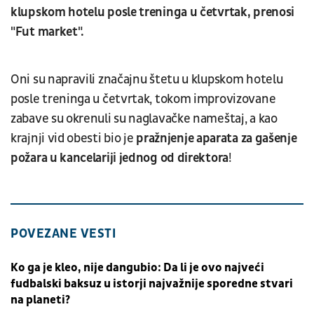
klupskom hotelu posle treninga u četvrtak, prenosi
"Fut market".
Oni su napravili značajnu štetu u klupskom hotelu
posle treninga u četvrtak, tokom improvizovane
zabave su okrenuli su naglavačke nameštaj, a kao
krajnji vid obesti bio je
pražnjenje aparata za gašenje
požara u kancelariji jednog od direktora
!
POVEZANE VESTI
Ko ga je kleo, nije dangubio: Da li je ovo najveći
fudbalski baksuz u istorji najvažnije sporedne stvari
na planeti?