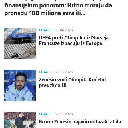
finansijskim ponorom: Hitno moraju da
pronađu 180 miliona evra ili...
LIGA 1
05.06.2026
UEFA preti Olimpiku iz Marseja:
Francuze izbacuju iz Evrope
LIGA 1
28.05.2026
Ženesio vodi Olimpik, Anćeloti
preuzima Lil
LIGA 1
20.05.2026
Bruno Ženesio najavio odlazak iz Lila