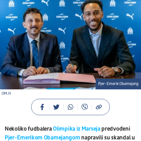
Pjer-Emerik Obamejang
OM.fr
Nekoliko fudbalera
Olimpika iz Marseja
predvođeni
Pjer-Emerikom Obamejangom
napravili su skandal u