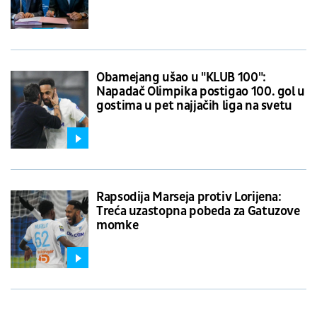
kompletiran
Obamejang ušao u "KLUB 100":
Napadač Olimpika postigao 100. gol u
gostima u pet najjačih liga na svetu
Rapsodija Marseja protiv Lorijena:
Treća uzastopna pobeda za Gatuzove
momke