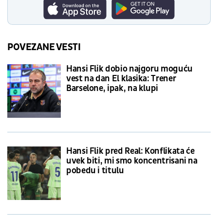
POVEZANE VESTI
Hansi Flik dobio najgoru moguću
vest na dan El klasika: Trener
Barselone, ipak, na klupi
Hansi Flik pred Real: Konflikata će
uvek biti, mi smo koncentrisani na
pobedu i titulu