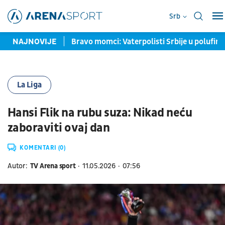
Srb
im centrom Zvezde
NAJNOVIJE
Bravo momci: Vaterpolisti Srbije u polufi
La Liga
Hansi Flik na rubu suza: Nikad neću
zaboraviti ovaj dan
KOMENTARI (0)
Autor:
TV Arena sport
11.05.2026
07:56