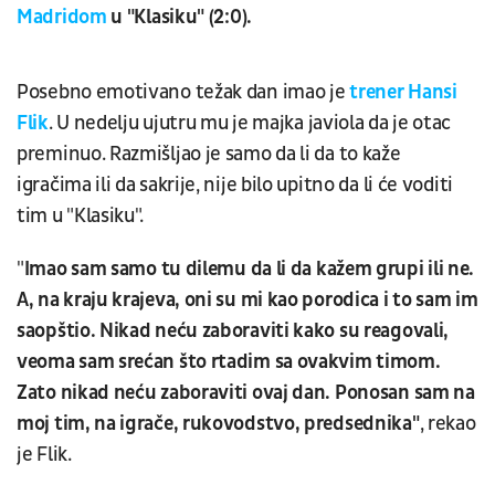
Madridom
u "Klasiku" (2:0).
Posebno emotivano težak dan imao je
trener Hansi
Flik
. U nedelju ujutru mu je majka javiola da je otac
preminuo. Razmišljao je samo da li da to kaže
igračima ili da sakrije, nije bilo upitno da li će voditi
tim u "Klasiku".
"
Imao sam samo tu dilemu da li da kažem grupi ili ne.
A, na kraju krajeva, oni su mi kao porodica i to sam im
saopštio. Nikad neću zaboraviti kako su reagovali,
veoma sam srećan što rtadim sa ovakvim timom.
Zato nikad neću zaboraviti ovaj dan. Ponosan sam na
moj tim, na igrače, rukovodstvo, predsednika"
, rekao
je Flik.