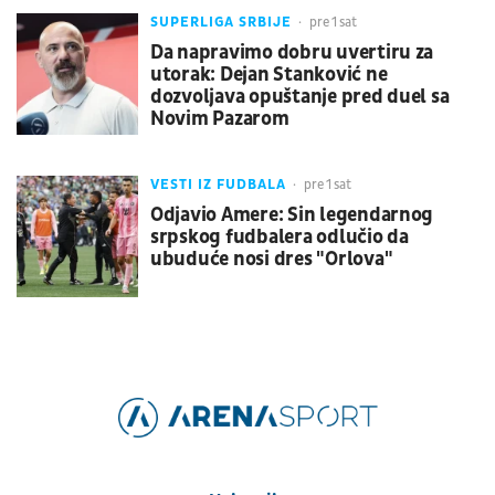
SUPERLIGA SRBIJE
pre 1 sat
Da napravimo dobru uvertiru za
utorak: Dejan Stanković ne
dozvoljava opuštanje pred duel sa
Novim Pazarom
VESTI IZ FUDBALA
pre 1 sat
Odjavio Amere: Sin legendarnog
srpskog fudbalera odlučio da
ubuduće nosi dres "Orlova"