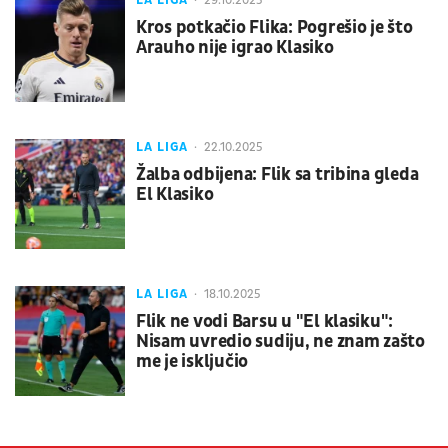
LA LIGA
29.10.2025
Kros potkačio Flika: Pogrešio je što
Arauho nije igrao Klasiko
LA LIGA
22.10.2025
Žalba odbijena: Flik sa tribina gleda
El Klasiko
LA LIGA
18.10.2025
Flik ne vodi Barsu u "El klasiku":
Nisam uvredio sudiju, ne znam zašto
me je isključio