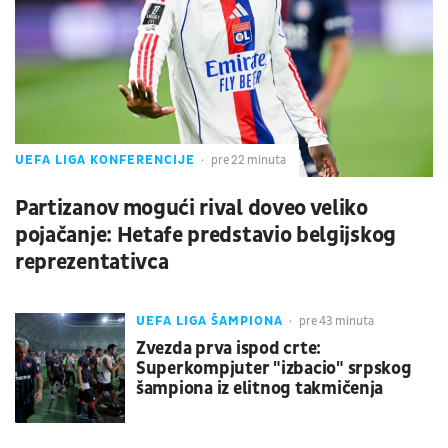
UEFA LIGA KONFERENCIJE
pre 22 minuta
Partizanov mogući rival doveo veliko
pojačanje: Hetafe predstavio belgijskog
reprezentativca
UEFA LIGA ŠAMPIONA
pre 43 minuta
Zvezda prva ispod crte:
Superkompjuter "izbacio" srpskog
šampiona iz elitnog takmičenja