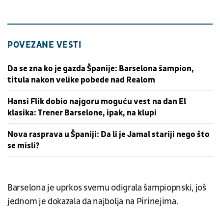
POVEZANE VESTI
Da se zna ko je gazda Španije: Barselona šampion,
titula nakon velike pobede nad Realom
Hansi Flik dobio najgoru moguću vest na dan El
klasika: Trener Barselone, ipak, na klupi
Nova rasprava u Španiji: Da li je Jamal stariji nego što
se misli?
Barselona je uprkos svemu odigrala šampiopnski, još
jednom je dokazala da najbolja na Pirinejima.