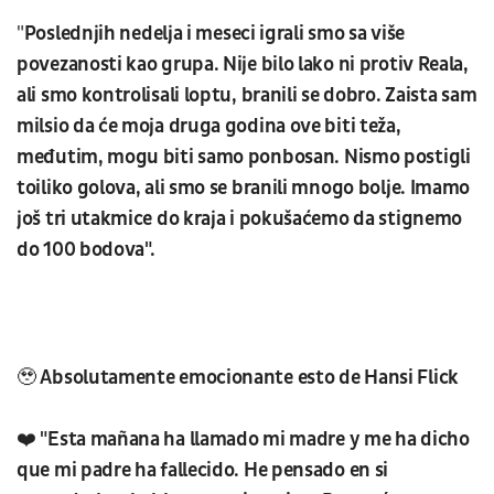
"
Poslednjih nedelja i meseci igrali smo sa više
povezanosti kao grupa. Nije bilo lako ni protiv Reala,
ali smo kontrolisali loptu, branili se dobro. Zaista sam
milsio da će moja druga godina ove biti teža,
međutim, mogu biti samo ponbosan. Nismo postigli
toiliko golova, ali smo se branili mnogo bolje. Imamo
još tri utakmice do kraja i pokušaćemo da stignemo
do 100 bodova".
🥹 Absolutamente emocionante esto de Hansi Flick
❤️ "Esta mañana ha llamado mi madre y me ha dicho
que mi padre ha fallecido. He pensado en si