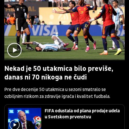
Nekad je 50 utakmica bilo previše,
danas ni 70 nikoga ne čudi
Pre dve decenije 50 utakmica u sezoni smatralo se
ozbiljnim rizikom za zdravlje igrača i kvalitet fudbala.
FIFA odustala od plana prodaje udela
u Svetskom prvenstvu