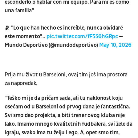
esconderlo o hablar con mi equipo. Para mí es como
una familia"
🫂 "Lo que han hecho es increíble, nunca olvidaré
este momento"…
pic.twitter.com/fF5S6hGRpc
—
Mundo Deportivo (@mundodeportivo)
May 10, 2026
Prija mu život u Barseloni, ovaj tim još ima prostora
za naporedak.
"
Teško mi je da pričam sada, ali tu naklonost koju
osećam od u Barseloni od prvog dana je fantastična.
Svi smo deo projekta, a biti trener ovog kluba nije
lako. Imamo mnogo kvalitetnih fudbalera, svi žele da
igraju, svako ima tu želju i ego. A, opet smo tim,