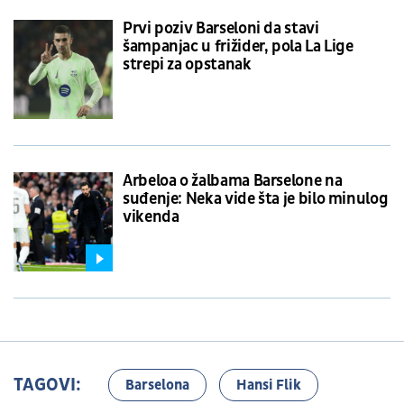
Prvi poziv Barseloni da stavi
šampanjac u frižider, pola La Lige
strepi za opstanak
Arbeloa o žalbama Barselone na
suđenje: Neka vide šta je bilo minulog
vikenda
TAGOVI:
Barselona
Hansi Flik