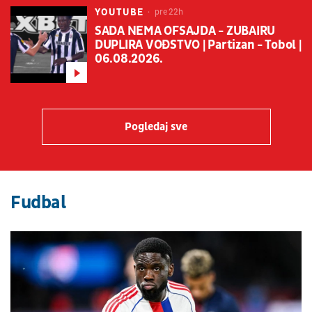
YOUTUBE
pre 22h
SADA NEMA OFSAJDA - ZUBAIRU
DUPLIRA VOĐSTVO | Partizan - Tobol |
06.08.2026.
Pogledaj sve
Fudbal