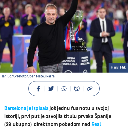
Hansi Flik
Tanjug/AP Photo/Joan Mateu Parra
Barselona je ispisala
još jednu fus notu u svojoj
istoriji, prvi put je osvojila titulu prvaka Španije
(29 ukupno) direktnom pobedom nad
Real