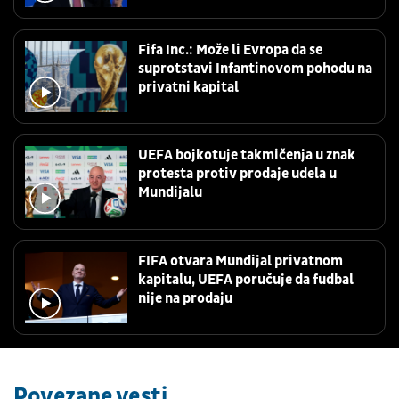
Fifa Inc.: Može li Evropa da se
suprotstavi Infantinovom pohodu na
privatni kapital
UEFA bojkotuje takmičenja u znak
protesta protiv prodaje udela u
Mundijalu
FIFA otvara Mundijal privatnom
kapitalu, UEFA poručuje da fudbal
nije na prodaju
Povezane vesti