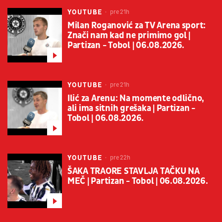
YOUTUBE
pre 21h
Milan Roganović za TV Arena sport:
Znači nam kad ne primimo gol |
Partizan - Tobol | 06.08.2026.
YOUTUBE
pre 21h
Ilić za Arenu: Na momente odlično,
ali ima sitnih grešaka | Partizan -
Tobol | 06.08.2026.
YOUTUBE
pre 22h
ŠAKA TRAORE STAVLJA TAČKU NA
MEČ | Partizan - Tobol | 06.08.2026.