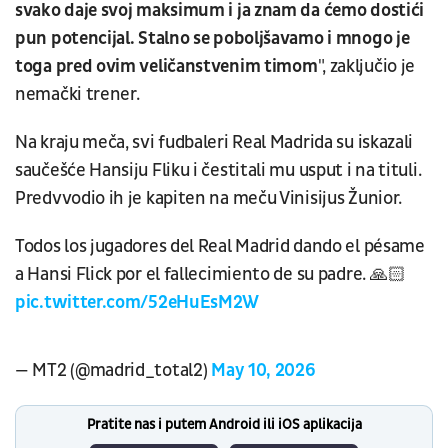
svako daje svoj maksimum i ja znam da ćemo dostići
pun potencijal. Stalno se poboljšavamo i mnogo je
toga pred ovim veličanstvenim timom
", zaključio je
nemački trener.
Na kraju meča, svi fudbaleri Real Madrida su iskazali
saučešće Hansiju Fliku i čestitali mu usput i na tituli.
Predvvodio ih je kapiten na meču Vinisijus Žunior.
Todos los jugadores del Real Madrid dando el pésame
a Hansi Flick por el fallecimiento de su padre. 🙏🏻
pic.twitter.com/52eHuEsM2W
— MT2 (@madrid_total2)
May 10, 2026
Pratite nas i putem Android ili iOS aplikacija