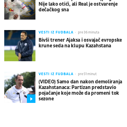
Nije lako otići, ali Real je ostvarenje
dečačkog sna
VESTI IZ FUDBALA
pre 36 minuta
Bivši trener Ajaksa i osvajač evropske
krune seda na klupu Kazahstana
VESTI IZ FUDBALA
pre 51 minut
(VIDEO) Samo dan nakon demoliranja
Kazahstanaca: Partizan predstavio
pojačanje koje može da promeni tok
sezone