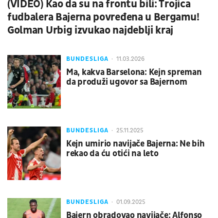
(VIDEO) Kao da su na frontu bili: Trojica
fudbalera Bajerna povređena u Bergamu!
Golman Urbig izvukao najdeblji kraj
BUNDESLIGA
11.03.2026
Ma, kakva Barselona: Kejn spreman
da produži ugovor sa Bajernom
BUNDESLIGA
25.11.2025
Kejn umirio navijače Bajerna: Ne bih
rekao da ću otići na leto
BUNDESLIGA
01.09.2025
Bajern obradovao navijače: Alfonso