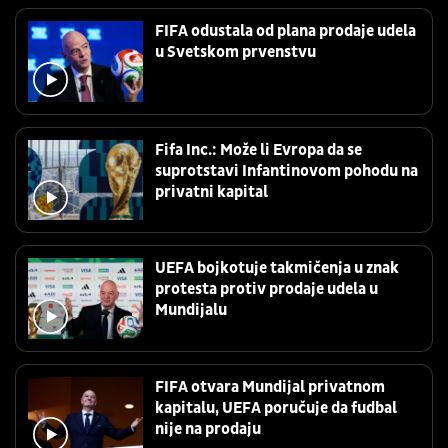
FIFA odustala od plana prodaje udela
u Svetskom prvenstvu
Fifa Inc.: Može li Evropa da se
suprotstavi Infantinovom pohodu na
privatni kapital
UEFA bojkotuje takmičenja u znak
protesta protiv prodaje udela u
Mundijalu
FIFA otvara Mundijal privatnom
kapitalu, UEFA poručuje da fudbal
nije na prodaju