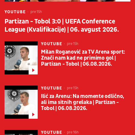
YOUTUBE
pre 15h
Partizan - Tobol 3:0 | UEFA Conference
League (Kvalifikacije) | 06. avgust 2026.
YOUTUBE
pre 15h
Milan Roganović za TV Arena sport:
Znači nam kad ne primimo gol |
Partizan - Tobol | 06.08.2026.
YOUTUBE
pre 15h
Ilić za Arenu: Na momente odlično,
ali ima sitnih grešaka | Partizan -
Tobol | 06.08.2026.
YOUTUBE
pre 16h