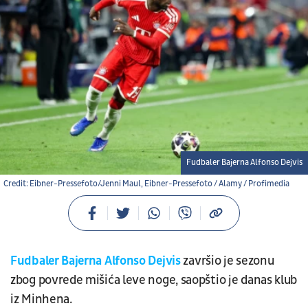
Fudbaler Bajerna Alfonso Dejvis
Credit: Eibner-Pressefoto/Jenni Maul, Eibner-Pressefoto / Alamy / Profimedia
Fudbaler Bajerna Alfonso Dejvis
završio je sezonu
zbog povrede mišića leve noge, saopštio je danas klub
iz Minhena.