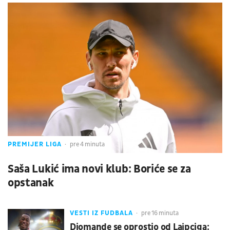
PREMIJER LIGA
pre 4 minuta
Saša Lukić ima novi klub: Boriće se za
opstanak
VESTI IZ FUDBALA
pre 16 minuta
Diomande se oprostio od Lajpciga: