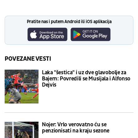
Pratite nas i putem Android ili iOS aplikacija
POVEZANE VESTI
Laka "šestica" i uz dve glavobolje za
Bajern: Povredili se Musijala i Alfonso
Dejvis
Nojer: Vrlo verovatno ću se
penzionisati na kraju sezone