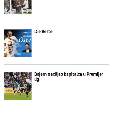
Die Beste
Bajern naciljao kapitalca u Premijer
ligi