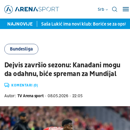
Srb
vroligu i Evropu
NAJNOVIJE
Saša Lukić ima novi klub: Boriće se za opst
Bundesliga
Dejvis završio sezonu: Kanađani mogu
da odahnu, biće spreman za Mundijal
KOMENTARI (0)
Autor:
TV Arena sport
08.05.2026
22:05