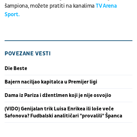
šampiona, možete pratiti na kanalima
TV Arena
Sport.
POVEZANE VESTI
Die Beste
Bajern naciljao kapitalca u Premijer ligi
Dama iz Pariza i džentlmen koji je nije osvojio
(VIDO) Genijalan trik Luisa Enrikea ili loše veče
Safonova? Fudbalski analitičari "provalili" Španca