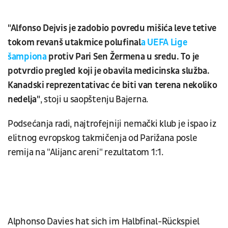
"Alfonso Dejvis je zadobio povredu mišića leve tetive
tokom revanš utakmice polufinal
a UEFA Lige
šampiona
protiv Pari Sen Žermena u sredu. To je
potvrdio pregled koji je obavila medicinska služba.
Kanadski reprezentativac će biti van terena nekoliko
nedelja"
, stoji u saopštenju Bajerna.
Podsećanja radi, najtrofejniji nemački klub je ispao iz
elitnog evropskog takmičenja od Parižana posle
remija na "Alijanc areni" rezultatom 1:1.
Alphonso Davies hat sich im Halbfinal-Rückspiel