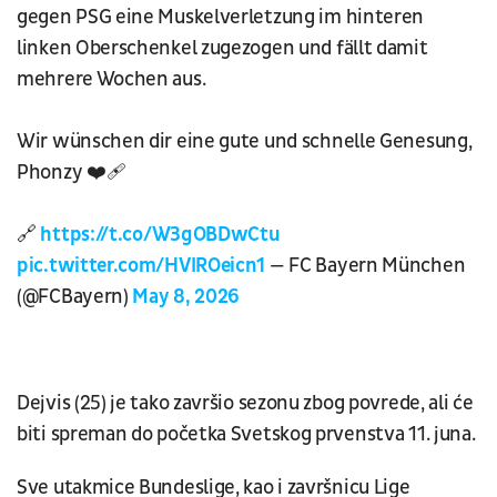
gegen PSG eine Muskelverletzung im hinteren
linken Oberschenkel zugezogen und fällt damit
mehrere Wochen aus.
Wir wünschen dir eine gute und schnelle Genesung,
Phonzy ❤️‍🩹
🔗
https://t.co/W3gOBDwCtu
pic.twitter.com/HVIROeicn1
— FC Bayern München
(@FCBayern)
May 8, 2026
Dejvis (25) je tako završio sezonu zbog povrede, ali će
biti spreman do početka Svetskog prvenstva 11. juna.
Sve utakmice Bundeslige, kao i završnicu Lige