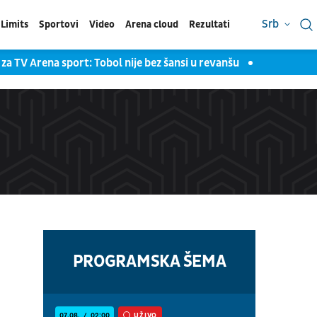
Srb
Limits
Sportovi
Video
Arena cloud
Rezultati
ena sport: Tobol nije bez šansi u revanšu
Ilić za TV Arena sp
PROGRAMSKA ŠEMA
07.08.
02:00
UŽIVO