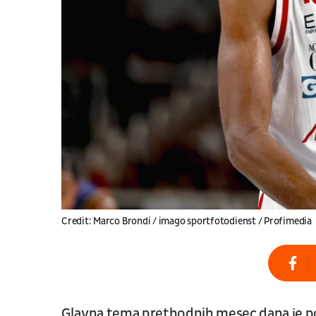
Credit: Marco Brondi / imago sportfotodienst / Profimedia
Glavna tema prethodnih mesec dana je po