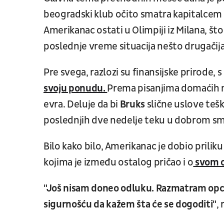
beogradski klub očito smatra kapitalcem 
Amerikanac ostati u Olimpiji iz Milana, što 
poslednje vreme situacija nešto drugačij
Pre svega, razlozi su finansijske prirode,
svoju ponudu.
Prema pisanjima domaćih me
evra. Deluje da bi
Bruks
slične uslove tešk
poslednjih dve nedelje teku u dobrom s
Bilo kako bilo, Amerikanac je dobio prilik
kojima je između ostalog pričao i o
svom o
"Još nisam doneo odluku. Razmatram opcije
sigurnošću da kažem šta će se dogoditi"
,