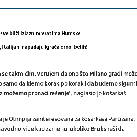
sve bliži izlaznim vratima Humske
 Italijani napadaju igrača crno-belih!
 se takmičim. Verujem da ono što Milano gradi mož
samo da idemo korak po korak i da budemo sigurni
a možemo pronaći rešenje",
naglasio je košarkaš
a je Olimpija zainteresovana za košarkaša Partizana,
navodno vide kao zamenu, ukoliko
Bruks
reši da