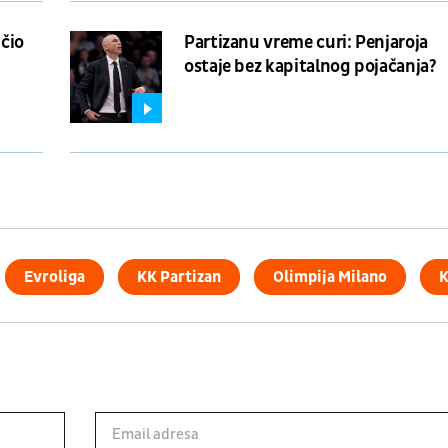
učio
Partizanu vreme curi: Penjaroja
ostaje bez kapitalnog pojačanja?
Evroliga
KK Partizan
Olimpija Milano
K