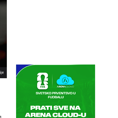
07.08.
01:00
UŽIVO
Centralni teren, dan 4,
popodnevna sesija
Tenis
WTA 1000 - Toronto
07.08.
01:00
UŽIVO
Centralni teren, dan 5,
popodnevna sesija
Tenis
ATP 1000 - Montreal
ije
07.08.
20:00
UŽIVO
Mornar - Arsenal
Fudbal
CRNOGORSKA LIGA
07.08.
20:00
UŽIVO
Željezničar - BSK Banja Luka
g
Fudbal
WWIN LIGA BIH