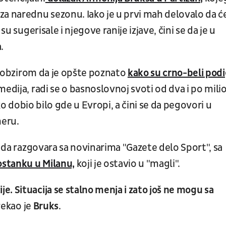
za narednu sezonu. Iako je u prvi mah delovalo da ć
su sugerisale i njegove ranije izjave, čini se da je u
a.
 s obzirom da je opšte poznato
kako su crno-beli podi
dija, radi se o basnoslovnoj svoti od dva i po mili
o dobio bilo gde u Evropi, a čini se da pegovori u
meru.
u da razgovara sa novinarima "Gazete delo Sport", sa
stanku u Milanu,
koji je ostavio u "magli".
. Situacija se stalno menja i zato još ne mogu sa
 rekao je
Bruks
.