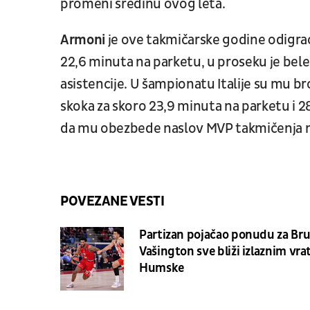
promeni sredinu ovog leta.
Armoni
je ove takmičarske godine odigrao
22,6 minuta na parketu, u proseku je belež
asistencije. U šampionatu Italije su mu bro
skoka za skoro 23,9 minuta na parketu i 2
da mu obezbede naslov MVP takmičenja n
POVEZANE VESTI
Partizan pojačao ponudu za Bru
Vašington sve bliži izlaznim vr
Humske