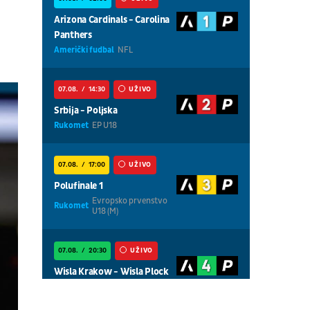
.
Arizona Cardinals - Carolina
Panthers
Američki fudbal
NFL
07.08.
14:30
UŽIVO
Srbija - Poljska
Rukomet
EP U18
07.08.
17:00
UŽIVO
Polufinale 1
Evropsko prvenstvo
Rukomet
U18 (M)
07.08.
20:30
UŽIVO
Wisla Krakow - Wisla Plock
Fudbal
POLJSKA LIGA