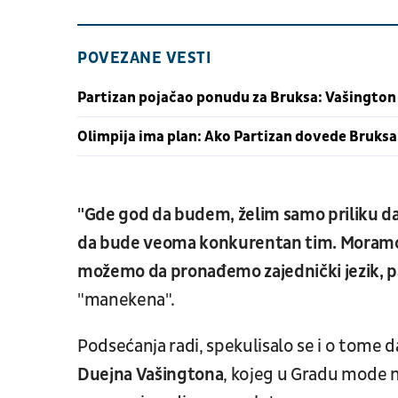
POVEZANE VESTI
Partizan pojačao ponudu za Bruksa: Vašington 
Olimpija ima plan: Ako Partizan dovede Bruksa,
"Gde god da budem, želim samo priliku da
da bude veoma konkurentan tim. Moramo 
možemo da pronađemo zajednički jezik, p
"manekena".
Podsećanja radi, spekulisalo se i o tome d
Duejna
Vašingtona
, kojeg u Gradu mode 