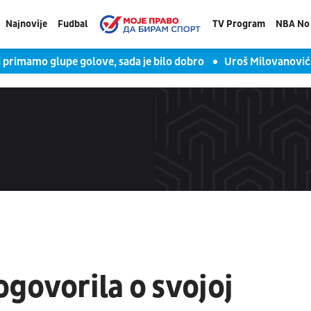
Najnovije
Fudbal
TV Program
NBA No 
o glupe golove, sada je bilo dobro
Uroš Milovanović za TV Ar
govorila o svojoj