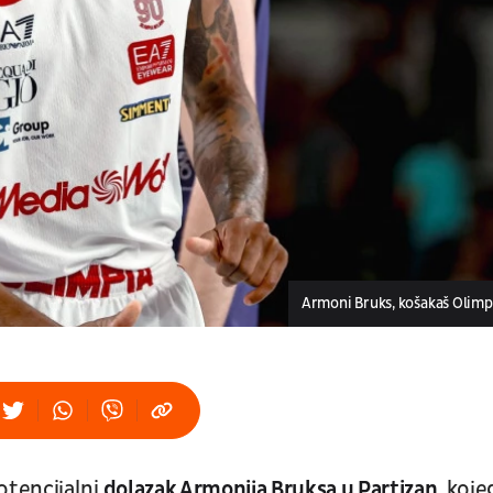
Armoni Bruks, košakaš Olimp
tencijalni
dolazak Armonija Bruksa u Partizan,
koje