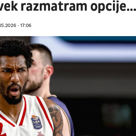
vek razmatram opcije..
05.2026
17:06