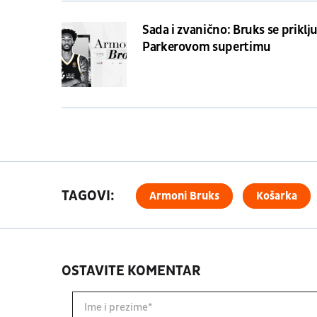
Sada i zvanično: Bruks se priklj
Parkerovom supertimu
TAGOVI:
Armoni Bruks
Košarka
OSTAVITE KOMENTAR