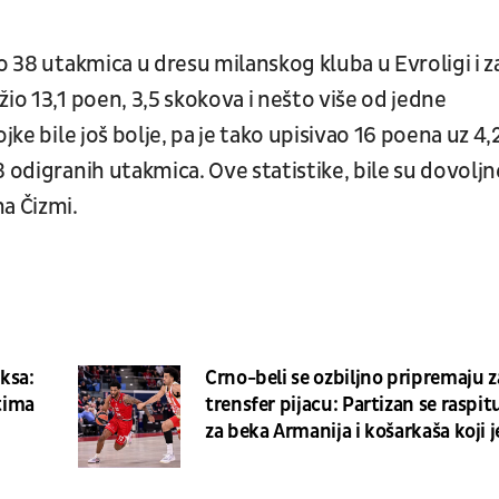
 38 utakmica u dresu milanskog kluba u Evroligi i z
io 13,1 poen, 3,5 skokova i nešto više od jedne
jke bile još bolje, pa je tako upisivao 16 poena uz 4,
8 odigranih utakmica. Ove statistike, bile su dovoljn
a Čizmi.
ksa:
Crno-beli se ozbiljno pripremaju z
atima
trensfer pijacu: Partizan se raspit
za beka Armanija i košarkaša koji j
već "viđen" u Zvezdi