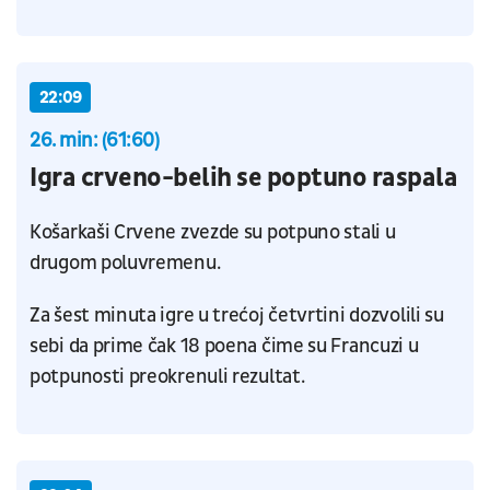
22:09
26. min: (61:60)
Igra crveno-belih se poptuno raspala
Košarkaši Crvene zvezde su potpuno stali u
drugom poluvremenu.
Za šest minuta igre u trećoj četvrtini dozvolili su
sebi da prime čak 18 poena čime su Francuzi u
potpunosti preokrenuli rezultat.