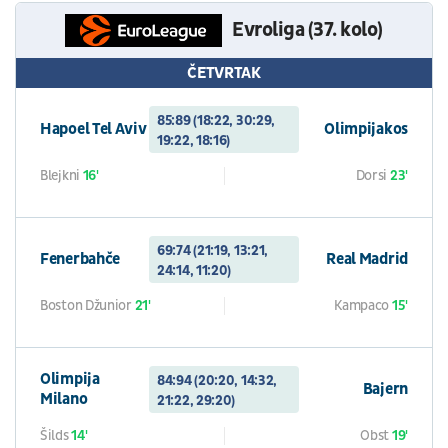
Evroliga (37. kolo)
ČETVRTAK
85:89 (18:22, 30:29,
Hapoel Tel Aviv
Olimpijakos
19:22, 18:16)
Blejkni
16'
Dorsi
23'
69:74 (21:19, 13:21,
Fenerbahče
Real Madrid
24:14, 11:20)
Boston Džunior
21'
Kampaco
15'
Olimpija
84:94 (20:20, 14:32,
Bajern
Milano
21:22, 29:20)
Šilds
14'
Obst
19'