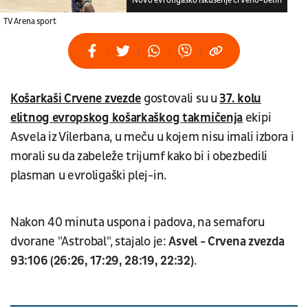
Novo evroligaško iskušenje crveno-belih
TV Arena sport
Košarkaši Crvene zvezde
gostovali su u
37. kolu
elitnog evropskog košarkaškog takmičenja
ekipi
Asvela iz Vilerbana, u meču u kojem nisu imali izbora i
morali su da zabeleže trijumf kako bi i obezbedili
plasman u evroligaški plej-in.
Nakon 40 minuta uspona i padova, na semaforu
dvorane "Astrobal", stajalo je:
Asvel - Crvena zvezda
93:106 (26:26, 17:29, 28:19, 22:32)
.