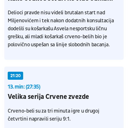
Delioci pravde nisu videli brutalan start nad
Miljenovićem i tek nakon dodatnih konsultacija
dodelili su košarkašu Asvela nesportsku ličnu
grešku, ali mladi košarkaš crveno-belih bio je
polovično uspešan sa linije slobodnih bacanja.
21:20
13. min: (27:35)
Velika serija Crvene zvezde
Crveno-beli su za tri minuta igre u drugoj
četvrtini napravili seriju 9:1.