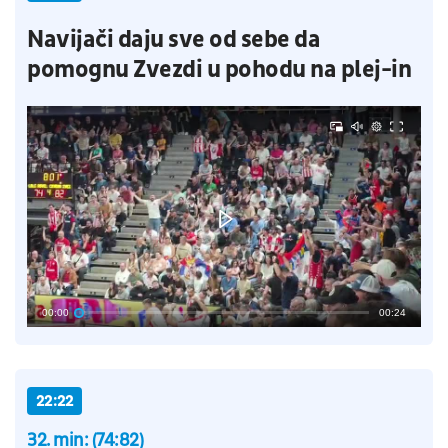
Navijači daju sve od sebe da
pomognu Zvezdi u pohodu na plej-in
00:00
00:24
22:22
32. min: (74:82)