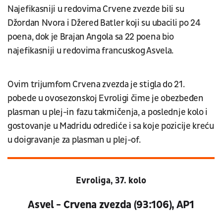
Najefikasniji u redovima Crvene zvezde bili su
Džordan Nvora i Džered Batler koji su ubacili po 24
poena, dok je Brajan Angola sa 22 poena bio
najefikasniji u redovima francuskog Asvela.
Ovim trijumfom Crvena zvezda je stigla do 21.
pobede u ovosezonskoj Evroligi čime je obezbeđen
plasman u plej-in fazu takmičenja, a poslednje kolo i
gostovanje u Madridu odrediće i sa koje pozicije kreću
u doigravanje za plasman u plej-of.
Evroliga, 37. kolo
Asvel - Crvena zvezda (93:106), AP1