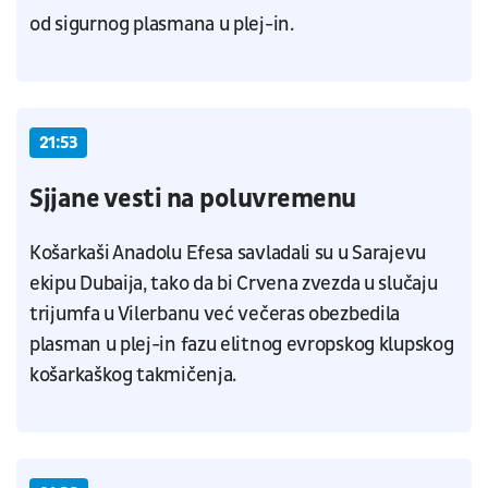
od sigurnog plasmana u plej-in.
21:53
Sjjane vesti na poluvremenu
Košarkaši Anadolu Efesa savladali su u Sarajevu
ekipu Dubaija, tako da bi Crvena zvezda u slučaju
trijumfa u Vilerbanu već večeras obezbedila
plasman u plej-in fazu elitnog evropskog klupskog
košarkaškog takmičenja.