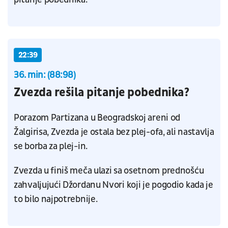
22:39
36. min: (88:98)
Zvezda rešila pitanje pobednika?
Porazom Partizana u Beogradskoj areni od
Žalgirisa, Zvezda je ostala bez plej-ofa, ali nastavlja
se borba za plej-in.
Zvezda u finiš meča ulazi sa osetnom prednošću
zahvaljujući Džordanu Nvori koji je pogodio kada je
to bilo najpotrebnije.