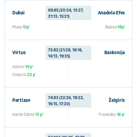
69:85 (20:24, 13:27,
Dubai
Anadolu Efes
21:13, 15:21)
Musa
13p'
Buboa
18p'
72:82 (21:28, 18:16,
Virtus
Baskonija
14:13, 19:25)
Alston
19 p'
Omorni
22 p'
74:83 (22:26, 19:22,
Partizan
Žalgiris
16:15, 17:20)
Karlik Džons
15 p'
Fransisko
18 p'