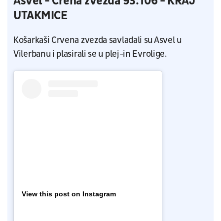
Asvel - Crena zvezda 93:106 - KRAJ
UTAKMICE
Košarkaši Crvena zvezda savladali su Asvel u
Vilerbanu i plasirali se u plej-in Evrolige.
View this post on Instagram