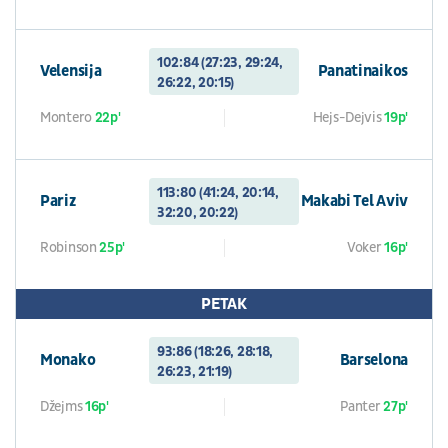
102:84 (27:23, 29:24,
Velensija
Panatinaikos
26:22, 20:15)
Montero
22p'
Hejs-Dejvis
19p'
113:80 (41:24, 20:14,
Pariz
Makabi Tel Aviv
32:20, 20:22)
Robinson
25p'
Voker
16p'
PETAK
93:86 (18:26, 28:18,
Monako
Barselona
26:23, 21:19)
Džejms
16p'
Panter
27p'