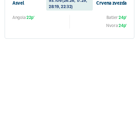
93:106 (26:26, 17:29,
Asvel
Crvena zvezda
28:19, 22:32)
Angola
22p'
Batler
24p'
Nvora
24p'