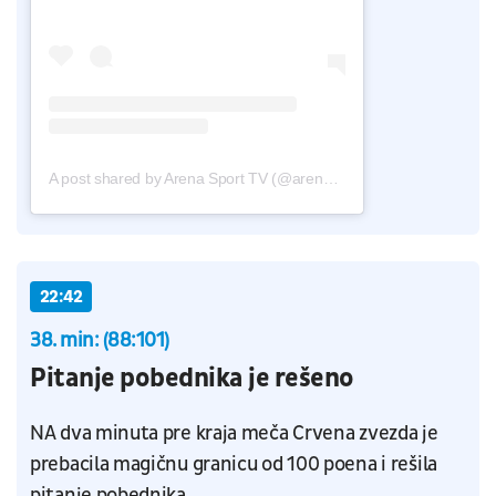
A post shared by Arena Sport TV (@arenasporttv)
22:42
38. min: (88:101)
Pitanje pobednika je rešeno
NA dva minuta pre kraja meča Crvena zvezda je
prebacila magičnu granicu od 100 poena i rešila
pitanje pobednika.