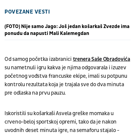
POVEZANE VESTI
(FOTO) Nije samo Jago: Još jedan košarkaš Zvezde ima
ponudu da napusti Mali Kalemegdan
Od samog početka izabranici
trenera Saše Obradovića
su nametnuli igru kakva je njima odgovarala i izuzev
početnog vođstva francuske ekipe, imali su potpunu
kontrolu rezultata koja je trajala sve do dva minuta
pre odlaska na prvu pauzu.
Iskoristili su košarkaši Asvela greške momaka u
crveno-beloj sportskoj opremi, tako da je nakon
uvodnih deset minuta igre, na semaforu stajalo -