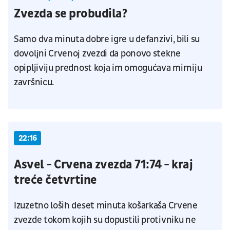
Zvezda se probudila?
Samo dva minuta dobre igre u defanzivi, bili su
dovoljni Crvenoj zvezdi da ponovo stekne
opipljiviju prednost koja im omogućava mirniju
završnicu.
22:16
Asvel - Crvena zvezda 71:74 - kraj
treće četvrtine
Izuzetno loših deset minuta košarkaša Crvene
zvezde tokom kojih su dopustili protivniku ne