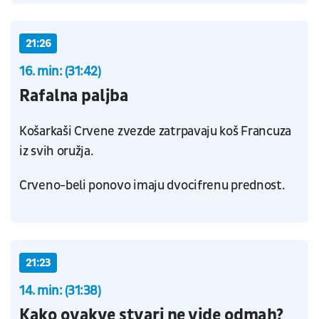
21:26
16. min: (31:42)
Rafalna paljba
Košarkaši Crvene zvezde zatrpavaju koš Francuza
iz svih oružja.
Crveno-beli ponovo imaju dvocifrenu prednost.
21:23
14. min: (31:38)
Kako ovakve stvari ne vide odmah?