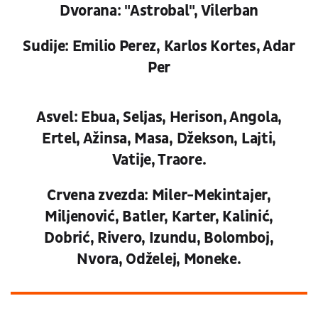
Dvorana: "Astrobal", Vilerban
Sudije: Emilio Perez, Karlos Kortes, Adar
Per
Asvel: Ebua, Seljas, Herison, Angola,
Ertel, Ažinsa, Masa, Džekson, Lajti,
Vatije, Traore.
Crvena zvezda: Miler-Mekintajer,
Miljenović, Batler, Karter, Kalinić,
Dobrić, Rivero, Izundu, Bolomboj,
Nvora, Odželej, Moneke.