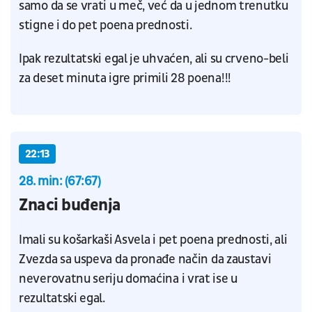
samo da se vrati u meč, već da u jednom trenutku
stigne i do pet poena prednosti.
Ipak rezultatski egal je uhvaćen, ali su crveno-beli
za deset minuta igre primili 28 poena!!!
22:13
28. min: (67:67)
Znaci buđenja
Imali su košarkaši Asvela i pet poena prednosti, ali
Zvezda sa uspeva da pronađe način da zaustavi
neverovatnu seriju domaćina i vrat ise u
rezultatski egal.