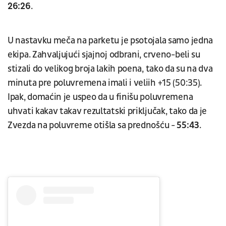
26:26
.
U nastavku meča na parketu je psotojala samo jedna
ekipa. Zahvaljujući sjajnoj odbrani, crveno-beli su
stizali do velikog broja lakih poena, tako da su na dva
minuta pre poluvremena imali i veliih +15 (50:35).
Ipak, domaćin je uspeo da u finišu poluvremena
uhvati kakav takav rezultatski priključak, tako da je
Zvezda na poluvreme otišla sa prednošću -
55:43
.