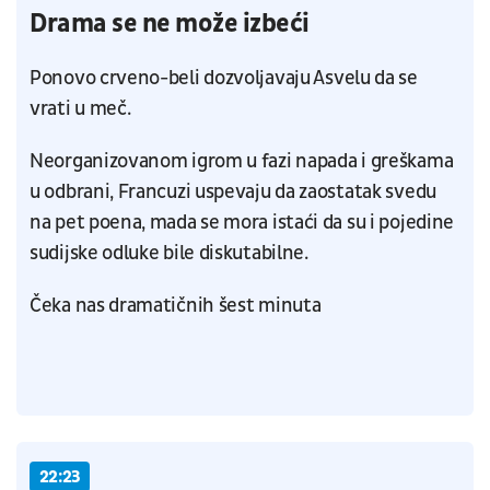
Drama se ne može izbeći
Ponovo crveno-beli dozvoljavaju Asvelu da se
vrati u meč.
Neorganizovanom igrom u fazi napada i greškama
u odbrani, Francuzi uspevaju da zaostatak svedu
na pet poena, mada se mora istaći da su i pojedine
sudijske odluke bile diskutabilne.
Čeka nas dramatičnih šest minuta
22:23