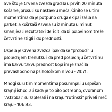
Sve što je Crvena zvezda gradila u prvih 20 minuta
košarke, prosuli su nastavku meča. Činilo se u tim
momentima da je potpuno druga ekipa izašla na
parket, a košrkaši Asvela su iz minuta u minut
smanjivali rezultatsk ideficit, da bi polovinom treže
četvrtine stigli i do prednosti.
Uspela je Crvena zvezda ipak da se "probudi" u
psolednjem trenutku i da pred poslednju četvrtinu
ima kakvu takvu prednost koja im je značila
prevashodno na psihološkom nivou -
74:71
.
Mnogi su u tim momentima posumnjali u uspešan
krajnji ishod, ali kada je to bilo potrebno, dvoranom
"Astrobal" su zaplesali i na kraju "rutinski" priveli meč
kraju - 106:93.