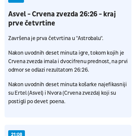
Asvel - Crvena zvezda 26:26 - kraj
prve četvrtine
Završena je prva četvrtina u "Astrobalu".
Nakon uvodnih deset minuta igre, tokom kojih je
Crvena zvezda imala i dvocifrenu prednost, na prvi
odmor se odlazi rezultatom 26:26.
Nakon uvodnih deset minuta košarke najefikasniji
su Ertel (Asvel) i Nvora (Crvena zvezda) koji su
postigli po devet poena.
21:08