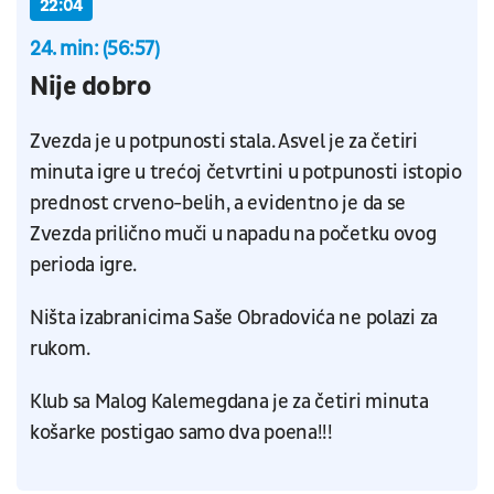
22:04
24. min: (56:57)
Nije dobro
Zvezda je u potpunosti stala. Asvel je za četiri
minuta igre u trećoj četvrtini u potpunosti istopio
prednost crveno-belih, a evidentno je da se
Zvezda prilično muči u napadu na početku ovog
perioda igre.
Ništa izabranicima Saše Obradovića ne polazi za
rukom.
Klub sa Malog Kalemegdana je za četiri minuta
košarke postigao samo dva poena!!!