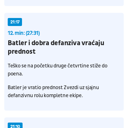
21:17
12. min: (27:31)
Batler i dobra defanziva vraćaju
prednost
Teško se na početku druge četvrtine stiže do
poena.
Batler je vratio prednost Zvezdi uz sjajnu
defanzivnu rolu kompletne ekipe.
21:10