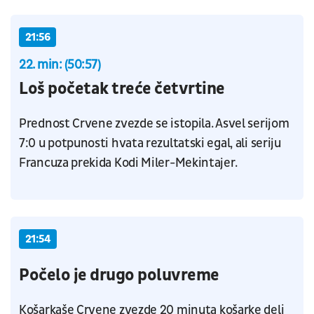
21:56
22. min: (50:57)
Loš početak treće četvrtine
Prednost Crvene zvezde se istopila. Asvel serijom
7:0 u potpunosti hvata rezultatski egal, ali seriju
Francuza prekida Kodi Miler-Mekintajer.
21:54
Počelo je drugo poluvreme
Košarkaše Crvene zvezde 20 minuta košarke deli