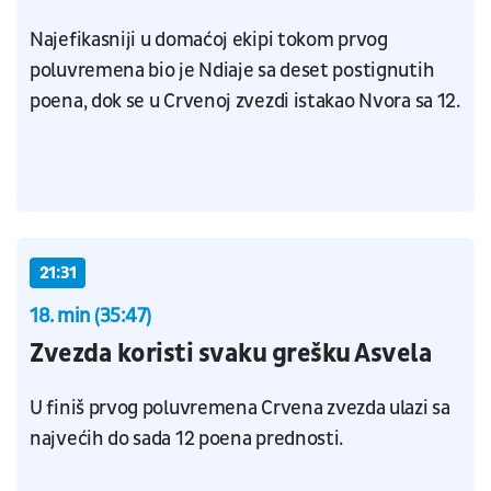
Najefikasniji u domaćoj ekipi tokom prvog
poluvremena bio je Ndiaje sa deset postignutih
poena, dok se u Crvenoj zvezdi istakao Nvora sa 12.
21:31
18. min (35:47)
Zvezda koristi svaku grešku Asvela
U finiš prvog poluvremena Crvena zvezda ulazi sa
najvećih do sada 12 poena prednosti.