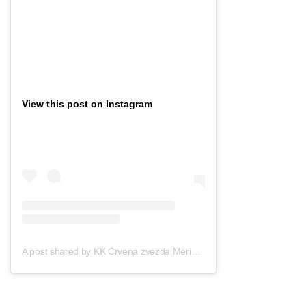
View this post on Instagram
A post shared by KK Crvena zvezda Meridianbet (@crvenazvezdakk)