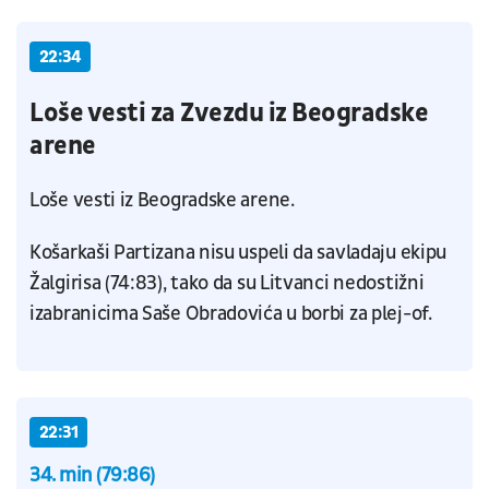
22:34
Loše vesti za Zvezdu iz Beogradske
arene
Loše vesti iz Beogradske arene.
Košarkaši Partizana nisu uspeli da savladaju ekipu
Žalgirisa (74:83), tako da su Litvanci nedostižni
izabranicima Saše Obradovića u borbi za plej-of.
22:31
34. min (79:86)