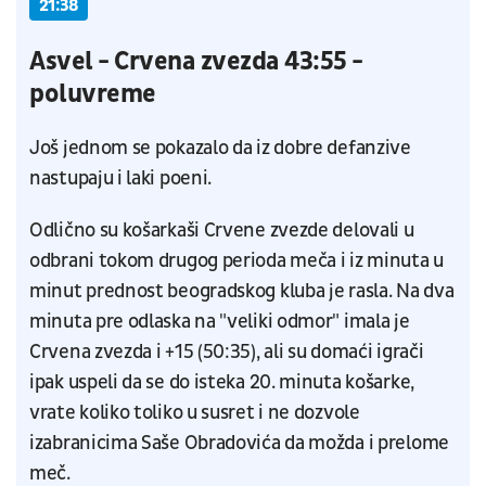
21:38
Asvel - Crvena zvezda 43:55 -
poluvreme
Još jednom se pokazalo da iz dobre defanzive
nastupaju i laki poeni.
Odlično su košarkaši Crvene zvezde delovali u
odbrani tokom drugog perioda meča i iz minuta u
minut prednost beogradskog kluba je rasla. Na dva
minuta pre odlaska na "veliki odmor" imala je
Crvena zvezda i +15 (50:35), ali su domaći igrači
ipak uspeli da se do isteka 20. minuta košarke,
vrate koliko toliko u susret i ne dozvole
izabranicima Saše Obradovića da možda i prelome
meč.